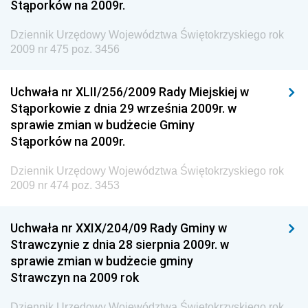
Stąporków na 2009r.
Dziennik Urzędowy Agencji Bezpieczeństwa
Wewnętrznego
Dziennik Urzędowy Województwa Świętokrzyskiego rok
2009 nr 475 poz. 3456
Dziennik Urzędowy Urzędu Patentowego
Rzeczypospolitej Polskiej
Uchwała nr XLII/256/2009 Rady Miejskiej w
Dziennik Urzędowy Generalnej Dyrekcji Dróg
Stąporkowie z dnia 29 września 2009r. w
Krajowych i Autostrad
sprawie zmian w budżecie Gminy
Dziennik Urzędowy Ministra Środowiska
Stąporków na 2009r.
Dziennik Urzędowy Ministra Administracji i Cyfryzacji
Dziennik Urzędowy Województwa Świętokrzyskiego rok
Dziennik Urzędowy Ministra Edukacji
2009 nr 474 poz. 3453
Dziennik Urzędowy Ministra Nauki
Uchwała nr XXIX/204/09 Rady Gminy w
Dziennik Urzędowy Ministra Przemysłu
Strawczynie z dnia 28 sierpnia 2009r. w
Dziennik Urzędowy Ministra Finansów i Gospodarki
sprawie zmian w budżecie gminy
Strawczyn na 2009 rok
Dziennik Urzędowy Ministra do Spraw Unii
Europejskiej
Dziennik Urzędowy Województwa Świętokrzyskiego rok