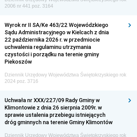
Dziennik Urzędowy Agencji Wywiadu
2006 nr 441 poz. 3164
Wyrok nr II SA/Ke 463/22 Wojewódzkiego
Sądu Administracyjnego w Kielcach z dnia
22 października 2026 r. w przedmiocie
uchwalenia regulaminu utrzymania
czystości i porządku na terenie gminy
Piekoszów
Dziennik Urzędowy Województwa Świętokrzyskiego rok
2024 poz. 3716
Uchwała nr XXX/227/09 Rady Gminy w
Klimontowie z dnia 26 sierpnia 2009r. w
sprawie ustalenia przebiegu istniejących
dróg gminnych na terenie Gminy Klimontów
Dziennik Urzędowy Województwa Świętokrzyskiego rok