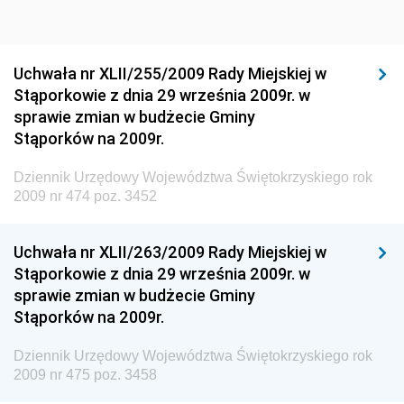
Dziennik Urzędowy Ministra Sportu i Turystyki
Dziennik Urzędowy Ministra Rozwoju Regionalnego
Dziennik Urzędowy Ministra Budownictwa i Przemysłu
Uchwała nr XLII/255/2009 Rady Miejskiej w
Materiałów Budowlanych
Stąporkowie z dnia 29 września 2009r. w
sprawie zmian w budżecie Gminy
Dziennik Urzędowy Ministra Infrastruktury i Rozwoju
Stąporków na 2009r.
Dziennik Urzędowy Głównego Inspektoratu Ochrony
Środowiska
Dziennik Urzędowy Województwa Świętokrzyskiego rok
2009 nr 474 poz. 3452
Dziennik Urzędowy Generalnej Dyrekcji Ochrony
Środowiska
Uchwała nr XLII/263/2009 Rady Miejskiej w
Dziennik Urzędowy Ministerstwa Administracji,
Stąporkowie z dnia 29 września 2009r. w
Gospodarki Terenowej i Ochrony Środowiska
sprawie zmian w budżecie Gminy
Dziennik Urzędowy Ministerstwa Administracji i
Stąporków na 2009r.
Gospodarki Przestrzennej
Dziennik Urzędowy Województwa Świętokrzyskiego rok
Dziennik Urzędowy Unii Europejskiej, L
2009 nr 475 poz. 3458
Dziennik Urzędowy Ministerstwa Komunikacji