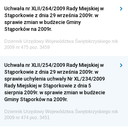
Dziennik Urzędowy Ministerstwa Przemysłu
Uchwała nr XLII/264/2009 Rady Miejskiej w
Chemicznego i Lekkiego
Stąporkowie z dnia 29 września 2009r. w
sprawie zmian w budżecie Gminy
Dziennik Urzędowy Ministerstwa Rolnictwa i
Stąporków na 2009r.
Gospodarki Żywnościowej
Dziennik Urzędowy Ministra Rodziny, Pracy i Polityki
Dziennik Urzędowy Województwa Świętokrzyskiego rok
Społecznej
2009 nr 475 poz. 3459
Dziennik Urzędowy Ministra Cyfryzacji
Uchwała nr XLII/254/2009 Rady Miejskiej w
Dziennik Urzędowy Ministra Rozwoju
Stąporkowie z dnia 29 września 2009r. w
Dziennik Urzędowy Ministra Infrastruktury i
sprawie uchylenia uchwały Nr XL/234/2009
Budownictwa
Rady Miejskiej w Stąporkowie z dnia 5
sierpnia 2009r. w sprawie zmian w budżecie
Dziennik Urzędowy Ministra Gospodarki Morskiej i
Gminy Stąporków na 2009r.
Żeglugi Śródlądowej
Dziennik Urzędowy Ministra Energii
Dziennik Urzędowy Województwa Świętokrzyskiego rok
2009 nr 474 poz. 3451
Dziennik Urzędowy Ministra Finansów
Dziennik Urzędowy Ministra Sprawiedliwości