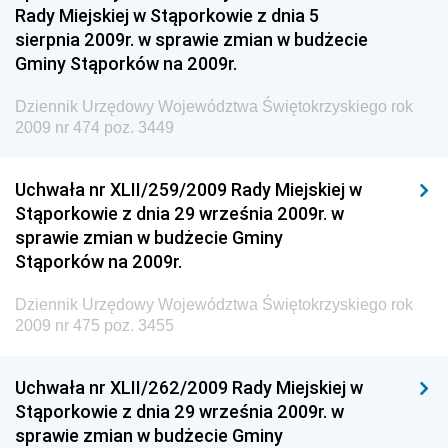
Regionalnej
Rady Miejskiej w Stąporkowie z dnia 5
sierpnia 2009r. w sprawie zmian w budżecie
Dziennik Urzędowy Ministra Aktywów Państwowych
Gminy Stąporków na 2009r.
Dziennik Urzędowy Ministra Zdrowia
Dziennik Urzędowy Województwa Świętokrzyskiego rok
Dziennik Urzędowy Ministra Środowiska i Głównego
2009 nr 474 poz. 3449
Inspektora Ochrony Środowiska
Dziennik Urzędowy Ministra Klimatu i Środowiska
Uchwała nr XLII/259/2009 Rady Miejskiej w
Dziennik Urzędowy Ministerstwa Kultury, Dziedzictwa
Stąporkowie z dnia 29 września 2009r. w
Narodowego i Sportu
sprawie zmian w budżecie Gminy
Stąporków na 2009r.
Dziennik Urzędowy Ministra Finansów, Funduszy i
Polityki Regionalnej
Dziennik Urzędowy Województwa Świętokrzyskiego rok
Dziennik Urzędowy Ministra Rozwoju, Pracy i
2009 nr 475 poz. 3455
Technologii
Dziennik Urzędowy Ministra Kultury, Dziedzictwa
Uchwała nr XLII/262/2009 Rady Miejskiej w
Narodowego i Sportu
Stąporkowie z dnia 29 września 2009r. w
sprawie zmian w budżecie Gminy
Dziennik Urzędowy Ministra Rodziny i Polityki