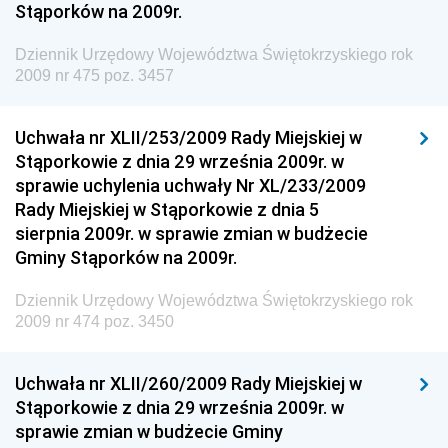
Stąporków na 2009r.
Społecznej
Dziennik Urzędowy Komendy Głównej Straży
Dziennik Urzędowy Województwa Świętokrzyskiego rok
Granicznej
2009 nr 475 poz. 3457
Dziennik Urzędowy Głównego Inspektoratu Transportu
Drogowego
Uchwała nr XLII/253/2009 Rady Miejskiej w
Stąporkowie z dnia 29 września 2009r. w
Dziennik Urzędowy Narodowego Banku Polskiego
sprawie uchylenia uchwały Nr XL/233/2009
Dziennik Urzędowy Komendy Głównej Policji
Rady Miejskiej w Stąporkowie z dnia 5
sierpnia 2009r. w sprawie zmian w budżecie
Dziennik Urzędowy Ministra Pracy i Polityki
Gminy Stąporków na 2009r.
Społecznej
Dziennik Urzędowy Ministra Transportu, Budownictwa
Dziennik Urzędowy Województwa Świętokrzyskiego rok
i Gospodarki Morskiej
2009 nr 474 poz. 3450
Dziennik Urzędowy Ministra Rozwoju i Technologii
Uchwała nr XLII/260/2009 Rady Miejskiej w
Dziennik Urzędowy Ministra Spraw Zagranicznych
Stąporkowie z dnia 29 września 2009r. w
Dziennik Urzędowy Centralnego Biura
sprawie zmian w budżecie Gminy
Antykorupcyjnego