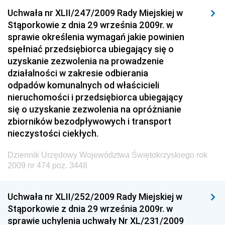
Uchwała nr XLII/247/2009 Rady Miejskiej w
Dziennik Urzędowy Ministra Rozwoju i Finansów
Stąporkowie z dnia 29 września 2009r. w
Dziennik Urzędowy Wyższego Urzędu Górniczego
sprawie określenia wymagań jakie powinien
spełniać przedsiębiorca ubiegający się o
Dziennik Urzędowy Prezesa Urzędu Transportu
uzyskanie zezwolenia na prowadzenie
Kolejowego
działalności w zakresie odbierania
Dziennik Urzędowy Ministra Przedsiębiorczości i
odpadów komunalnych od właścicieli
Technologii
nieruchomości i przedsiębiorca ubiegający
się o uzyskanie zezwolenia na opróżnianie
Dziennik Urzędowy Ministra Inwestycji i Rozwoju
zbiorników bezodpływowych i transport
Dziennik Urzędowy Naczelnego Dyrektora Archiwów
nieczystości ciekłych.
Państwowych
Dziennik Urzędowy Województwa Świętokrzyskiego rok
Dziennik Urzędowy Ministra Finansów, Inwestycji i
2009 nr 474 poz. 3448
Rozwoju
Dziennik Urzędowy Ministra Klimatu
Uchwała nr XLII/252/2009 Rady Miejskiej w
Dziennik Urzędowy Ministra Sportu
Stąporkowie z dnia 29 września 2009r. w
Dziennik Urzędowy Ministra Funduszy i Polityki
sprawie uchylenia uchwały Nr XL/231/2009