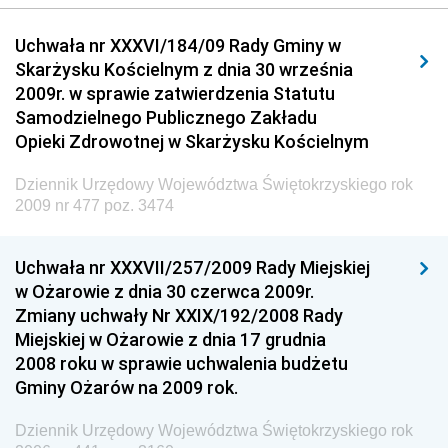
Dziennik Urzędowy Urzędu Komunikacji
Uchwała nr XXXVI/184/09 Rady Gminy w
Elektronicznej
Skarżysku Kościelnym z dnia 30 września
Dziennik Urzędowy Ministra Spraw Wewnętrznych i
2009r. w sprawie zatwierdzenia Statutu
Administracji
Samodzielnego Publicznego Zakładu
Dziennik Urzędowy Ministra Transportu
Opieki Zdrowotnej w Skarżysku Kościelnym
Dziennik Urzędowy Ministra Budownictwa
Dziennik Urzędowy Województwa Świętokrzyskiego rok
Dziennik Urzędowy Ministra Nauki i Szkolnictwa
2009 nr 477 poz. 3474
Wyższego
Dziennik Urzędowy Głównego Urzędu Miar
Uchwała nr XXXVII/257/2009 Rady Miejskiej
w Ożarowie z dnia 30 czerwca 2009r.
Dziennik Urzędowy Ministra Rolnictwa i Rozwoju Wsi
Zmiany uchwały Nr XXIX/192/2008 Rady
Dziennik Urzędowy Ministra Edukacji Narodowej i
Miejskiej w Ożarowie z dnia 17 grudnia
Sportu
2008 roku w sprawie uchwalenia budżetu
Gminy Ożarów na 2009 rok.
Dziennik Urzędowy Ministra Edukacji i Nauki
Dziennik Urzędowy Ministra Edukacji Narodowej
Dziennik Urzędowy Województwa Świętokrzyskiego rok