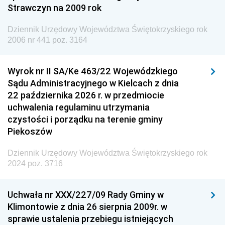
Strawczyn na 2009 rok
Dziennik Urzędowy Ministra do Spraw Unii
Europejskiej
Dziennik Urzędowy Województwa Świętokrzyskiego rok
Dziennik Urzędowy Agencji Wywiadu
2006 nr 441 poz. 3164
Wyrok nr II SA/Ke 463/22 Wojewódzkiego
Sądu Administracyjnego w Kielcach z dnia
22 października 2026 r. w przedmiocie
uchwalenia regulaminu utrzymania
czystości i porządku na terenie gminy
Piekoszów
Dziennik Urzędowy Województwa Świętokrzyskiego rok
2024 poz. 3716
Uchwała nr XXX/227/09 Rady Gminy w
Klimontowie z dnia 26 sierpnia 2009r. w
sprawie ustalenia przebiegu istniejących