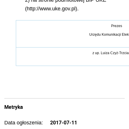
2) na stronie podmiotowej BIP UKE
(http://www.uke.gov.pl).
Prezes
Urzędu Komunikacji Elek
z up.
Luiza Czyż-
Trzci
Metryka
2017-07-11
Data ogłoszenia: