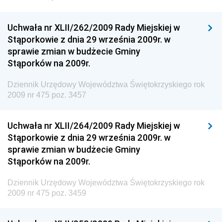
Dziennik Urzędowy Ministra Finansów
Uchwała nr XLII/262/2009 Rady Miejskiej w
Dziennik Urzędowy Ministra Sprawiedliwości
Stąporkowie z dnia 29 września 2009r. w
Dziennik Urzędowy Ministra Rozwoju i Finansów
sprawie zmian w budżecie Gminy
Stąporków na 2009r.
Dziennik Urzędowy Wyższego Urzędu Górniczego
Dziennik Urzędowy Prezesa Urzędu Transportu
Dziennik Urzędowy Województwa Świętokrzyskiego rok
Kolejowego
2009 nr 475 poz. 3457
Dziennik Urzędowy Ministra Przedsiębiorczości i
Technologii
Uchwała nr XLII/264/2009 Rady Miejskiej w
Stąporkowie z dnia 29 września 2009r. w
Dziennik Urzędowy Ministra Inwestycji i Rozwoju
sprawie zmian w budżecie Gminy
Dziennik Urzędowy Naczelnego Dyrektora Archiwów
Stąporków na 2009r.
Państwowych
Dziennik Urzędowy Województwa Świętokrzyskiego rok
Dziennik Urzędowy Ministra Finansów, Inwestycji i
2009 nr 475 poz. 3459
Rozwoju
Dziennik Urzędowy Ministra Klimatu