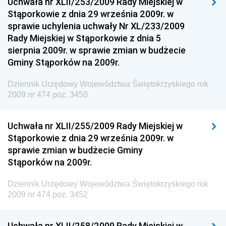
Uchwała nr XLII/253/2009 Rady Miejskiej w
Dziennik Urzędowy Ministra Sportu
Stąporkowie z dnia 29 września 2009r. w
Dziennik Urzędowy Ministra Funduszy i Polityki
sprawie uchylenia uchwały Nr XL/233/2009
Regionalnej
Rady Miejskiej w Stąporkowie z dnia 5
sierpnia 2009r. w sprawie zmian w budżecie
Dziennik Urzędowy Ministra Aktywów Państwowych
Gminy Stąporków na 2009r.
Dziennik Urzędowy Ministra Zdrowia
Dziennik Urzędowy Województwa Świętokrzyskiego rok
Dziennik Urzędowy Ministra Środowiska i Głównego
2009 nr 474 poz. 3450
Inspektora Ochrony Środowiska
Dziennik Urzędowy Ministra Klimatu i Środowiska
Uchwała nr XLII/255/2009 Rady Miejskiej w
Dziennik Urzędowy Ministerstwa Kultury, Dziedzictwa
Stąporkowie z dnia 29 września 2009r. w
Narodowego i Sportu
sprawie zmian w budżecie Gminy
Stąporków na 2009r.
Dziennik Urzędowy Ministra Finansów, Funduszy i
Polityki Regionalnej
Dziennik Urzędowy Województwa Świętokrzyskiego rok
Dziennik Urzędowy Ministra Rozwoju, Pracy i
2009 nr 474 poz. 3452
Technologii
Dziennik Urzędowy Ministra Kultury, Dziedzictwa
Uchwała nr XLII/258/2009 Rady Miejskiej w