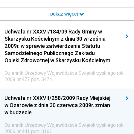
i Poczty
pokaż więcej
Dziennik Urzędowy Ministra Transportu i Budownictwa
Dziennik Urzędowy Urzędu Komunikacji
Uchwała nr XXXVI/184/09 Rady Gminy w
Elektronicznej
Skarżysku Kościelnym z dnia 30 września
Dziennik Urzędowy Ministra Spraw Wewnętrznych i
2009r. w sprawie zatwierdzenia Statutu
Administracji
Samodzielnego Publicznego Zakładu
Dziennik Urzędowy Ministra Transportu
Opieki Zdrowotnej w Skarżysku Kościelnym
Dziennik Urzędowy Ministra Budownictwa
Dziennik Urzędowy Województwa Świętokrzyskiego rok
Dziennik Urzędowy Ministra Nauki i Szkolnictwa
2009 nr 477 poz. 3474
Wyższego
Dziennik Urzędowy Głównego Urzędu Miar
Uchwała nr XXXVII/258/2009 Rady Miejskiej
w Ożarowie z dnia 30 czerwca 2009r. zmian
Dziennik Urzędowy Ministra Rolnictwa i Rozwoju Wsi
w budżecie
Dziennik Urzędowy Ministra Edukacji Narodowej i
Sportu
Dziennik Urzędowy Województwa Świętokrzyskiego rok
2006 nr 441 poz. 3161