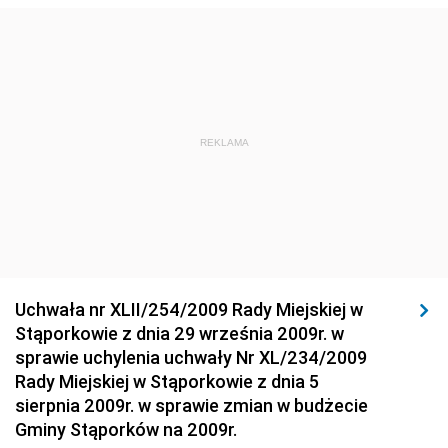
Środowiska
Dziennik Urzędowy Ministra Środowiska
Dziennik Urzędowy Ministra Sportu i Turystyki
Dziennik Urzędowy Ministra Rozwoju Regionalnego
Dziennik Urzędowy Ministra Budownictwa i Przemysłu
REKLAMA
Materiałów Budowlanych
Dziennik Urzędowy Ministra Infrastruktury i Rozwoju
Dziennik Urzędowy Głównego Inspektoratu Ochrony
Środowiska
Dziennik Urzędowy Generalnej Dyrekcji Ochrony
Uchwała nr XLII/254/2009 Rady Miejskiej w
Środowiska
Stąporkowie z dnia 29 września 2009r. w
Dziennik Urzędowy Ministerstwa Administracji,
sprawie uchylenia uchwały Nr XL/234/2009
Gospodarki Terenowej i Ochrony Środowiska
Rady Miejskiej w Stąporkowie z dnia 5
sierpnia 2009r. w sprawie zmian w budżecie
Dziennik Urzędowy Ministerstwa Administracji i
Gminy Stąporków na 2009r.
Gospodarki Przestrzennej