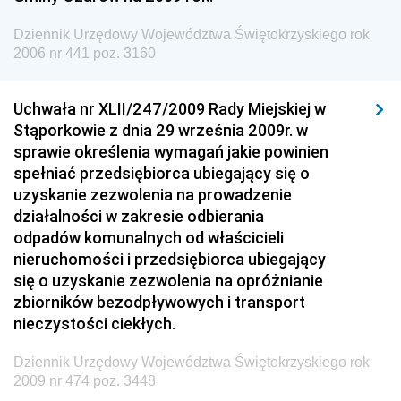
Dziennik Urzędowy Ministra Spraw Zagranicznych
Dziennik Urzędowy Województwa Świętokrzyskiego rok
Dziennik Urzędowy Urzędu Lotnictwa Cywilnego
2006 nr 441 poz. 3160
Dziennik Urzędowy Komisji Nadzoru Finansowego
Uchwała nr XLII/247/2009 Rady Miejskiej w
Dziennik Urzędowy Ministerstwa Hutnictwa i
Stąporkowie z dnia 29 września 2009r. w
Przemysłu Maszynowego
sprawie określenia wymagań jakie powinien
Dziennik Urzędowy Ministerstwa Zdrowia i Opieki
spełniać przedsiębiorca ubiegający się o
Społecznej
uzyskanie zezwolenia na prowadzenie
działalności w zakresie odbierania
Dziennik Urzędowy Ministerstwa Rolnictwa, Leśnictwa
odpadów komunalnych od właścicieli
i Gospodarki Żywnościowej
nieruchomości i przedsiębiorca ubiegający
Dziennik Urzędowy Ministra Spraw Wewnętrznych
się o uzyskanie zezwolenia na opróżnianie
Dziennik Urzędowy Ministra Transportu, Budownictwa
zbiorników bezodpływowych i transport
i Gospodarki Morskiej
nieczystości ciekłych.
Dziennik Urzędowy Ministra Administracji i Cyfryzacji
Dziennik Urzędowy Województwa Świętokrzyskiego rok
Dziennik Urzędowy Głównego Inspektora Ochrony
2009 nr 474 poz. 3448