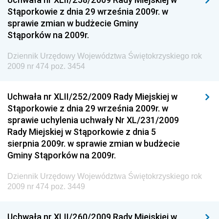
Narodowego i Sportu
Stąporkowie z dnia 29 września 2009r. w
sprawie zmian w budżecie Gminy
Dziennik Urzędowy Ministra Rodziny i Polityki
Stąporków na 2009r.
Społecznej
Dziennik Urzędowy Komendy Głównej Straży
Dziennik Urzędowy Województwa Świętokrzyskiego rok
Granicznej
2009 nr 474 poz. 3454
Dziennik Urzędowy Głównego Inspektoratu Transportu
Drogowego
Uchwała nr XLII/252/2009 Rady Miejskiej w
Stąporkowie z dnia 29 września 2009r. w
Dziennik Urzędowy Narodowego Banku Polskiego
sprawie uchylenia uchwały Nr XL/231/2009
Dziennik Urzędowy Komendy Głównej Policji
Rady Miejskiej w Stąporkowie z dnia 5
sierpnia 2009r. w sprawie zmian w budżecie
Dziennik Urzędowy Ministra Pracy i Polityki
Gminy Stąporków na 2009r.
Społecznej
Dziennik Urzędowy Ministra Transportu, Budownictwa
Dziennik Urzędowy Województwa Świętokrzyskiego rok
i Gospodarki Morskiej
2009 nr 474 poz. 3449
Dziennik Urzędowy Ministra Rozwoju i Technologii
Uchwała nr XLII/260/2009 Rady Miejskiej w
Dziennik Urzędowy Ministra Spraw Zagranicznych