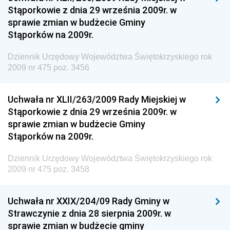
Stąporkowie z dnia 29 września 2009r. w
Dziennik Urzędowy Centralnego Biura
sprawie zmian w budżecie Gminy
Antykorupcyjnego
Stąporków na 2009r.
Dziennik Urzędowy Agencji Bezpieczeństwa
Wewnętrznego
Dziennik Urzędowy Województwa Świętokrzyskiego rok
2009 nr 475 poz. 3456
Dziennik Urzędowy Urzędu Patentowego
Rzeczypospolitej Polskiej
Uchwała nr XLII/263/2009 Rady Miejskiej w
Dziennik Urzędowy Generalnej Dyrekcji Dróg
Stąporkowie z dnia 29 września 2009r. w
Krajowych i Autostrad
sprawie zmian w budżecie Gminy
Dziennik Urzędowy Ministra Środowiska
Stąporków na 2009r.
Dziennik Urzędowy Ministra Administracji i Cyfryzacji
Dziennik Urzędowy Województwa Świętokrzyskiego rok
Dziennik Urzędowy Ministra Edukacji
2009 nr 475 poz. 3458
Dziennik Urzędowy Ministra Nauki
Uchwała nr XXIX/204/09 Rady Gminy w
Dziennik Urzędowy Ministra Przemysłu
Strawczynie z dnia 28 sierpnia 2009r. w
Dziennik Urzędowy Ministra Finansów i Gospodarki
sprawie zmian w budżecie gminy