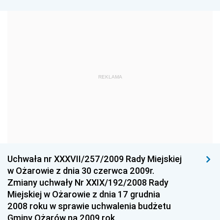
Dziennik Urzędowy Ministra Edukacji i Nauki
Dziennik Urzędowy Ministra Edukacji Narodowej
Dziennik Urzędowy Ministra Gospodarki Morskiej
Dziennik Urzędowy Ministra Obrony Narodowej
Dziennik Urzędowy Komendy Głównej Państwowej
REKLAMA
Straży Pożarnej
Dziennik Urzędowy Głównego Urzędu Statystycznego
Dziennik Urzędowy Ministra Kultury i Dziedzictwa
Narodowego
Dziennik Urzędowy Komendy Głównej Policji
Uchwała nr XXXVII/257/2009 Rady Miejskiej
Dziennik Urzędowy Ministra Gospodarki
w Ożarowie z dnia 30 czerwca 2009r.
Dziennik Urzędowy Urzędu Ochrony Konkurencji i
Zmiany uchwały Nr XXIX/192/2008 Rady
Konsumentów
Miejskiej w Ożarowie z dnia 17 grudnia
Dziennik Urzędowy Ministra Pracy i Polityki
2008 roku w sprawie uchwalenia budżetu
Społecznej
Gminy Ożarów na 2009 rok.