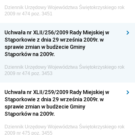
Dziennik Urzędowy Unii Europejskiej, L
Dziennik Urzędowy Województwa Świętokrzyskiego rok
2009 nr 474 poz. 3451
Dziennik Urzędowy Ministerstwa Komunikacji
Dziennik Urzędowy Ministerstwa Przemysłu
Uchwała nr XLII/256/2009 Rady Miejskiej w
Chemicznego i Lekkiego
Stąporkowie z dnia 29 września 2009r. w
Dziennik Urzędowy Ministerstwa Rolnictwa i
sprawie zmian w budżecie Gminy
Gospodarki Żywnościowej
Stąporków na 2009r.
Dziennik Urzędowy Ministra Rodziny, Pracy i Polityki
Społecznej
Dziennik Urzędowy Województwa Świętokrzyskiego rok
2009 nr 474 poz. 3453
Dziennik Urzędowy Ministra Cyfryzacji
Dziennik Urzędowy Ministra Rozwoju
Uchwała nr XLII/259/2009 Rady Miejskiej w
Dziennik Urzędowy Ministra Infrastruktury i
Stąporkowie z dnia 29 września 2009r. w
Budownictwa
sprawie zmian w budżecie Gminy
Stąporków na 2009r.
Dziennik Urzędowy Ministra Gospodarki Morskiej i
Żeglugi Śródlądowej
Dziennik Urzędowy Województwa Świętokrzyskiego rok
Dziennik Urzędowy Ministra Energii
2009 nr 475 poz. 3455