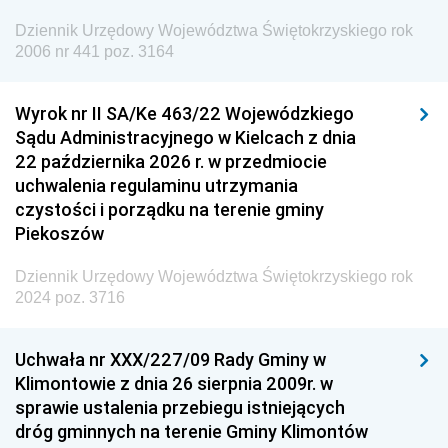
Europejskiej
Dziennik Urzędowy Województwa Świętokrzyskiego rok
Dziennik Urzędowy Agencji Wywiadu
2006 nr 441 poz. 3164
Wyrok nr II SA/Ke 463/22 Wojewódzkiego
Sądu Administracyjnego w Kielcach z dnia
22 października 2026 r. w przedmiocie
uchwalenia regulaminu utrzymania
czystości i porządku na terenie gminy
Piekoszów
Dziennik Urzędowy Województwa Świętokrzyskiego rok
2024 poz. 3716
Uchwała nr XXX/227/09 Rady Gminy w
Klimontowie z dnia 26 sierpnia 2009r. w
sprawie ustalenia przebiegu istniejących
dróg gminnych na terenie Gminy Klimontów