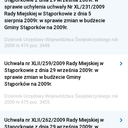
Dziennik Urzędowy Ministra Funduszy i Polityki
sprawie uchylenia uchwały Nr XL/231/2009
Regionalnej
Rady Miejskiej w Stąporkowie z dnia 5
sierpnia 2009r. w sprawie zmian w budżecie
Dziennik Urzędowy Ministra Aktywów Państwowych
Gminy Stąporków na 2009r.
Dziennik Urzędowy Ministra Zdrowia
Dziennik Urzędowy Województwa Świętokrzyskiego rok
Dziennik Urzędowy Ministra Środowiska i Głównego
2009 nr 474 poz. 3449
Inspektora Ochrony Środowiska
Dziennik Urzędowy Ministra Klimatu i Środowiska
Uchwała nr XLII/259/2009 Rady Miejskiej w
Dziennik Urzędowy Ministerstwa Kultury, Dziedzictwa
Stąporkowie z dnia 29 września 2009r. w
Narodowego i Sportu
sprawie zmian w budżecie Gminy
Stąporków na 2009r.
Dziennik Urzędowy Ministra Finansów, Funduszy i
Polityki Regionalnej
Dziennik Urzędowy Województwa Świętokrzyskiego rok
Dziennik Urzędowy Ministra Rozwoju, Pracy i
2009 nr 475 poz. 3455
Technologii
Dziennik Urzędowy Ministra Kultury, Dziedzictwa
Uchwała nr XLII/262/2009 Rady Miejskiej w
Narodowego i Sportu
Stąporkowie z dnia 29 września 2009r. w