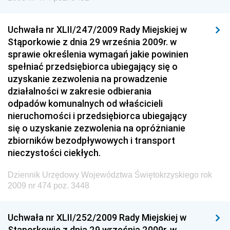
Dziennik Urzędowy Ministra Sprawiedliwości
Uchwała nr XLII/247/2009 Rady Miejskiej w
Dziennik Urzędowy Ministra Rozwoju i Finansów
Stąporkowie z dnia 29 września 2009r. w
Dziennik Urzędowy Wyższego Urzędu Górniczego
sprawie określenia wymagań jakie powinien
spełniać przedsiębiorca ubiegający się o
Dziennik Urzędowy Prezesa Urzędu Transportu
uzyskanie zezwolenia na prowadzenie
Kolejowego
działalności w zakresie odbierania
Dziennik Urzędowy Ministra Przedsiębiorczości i
odpadów komunalnych od właścicieli
Technologii
nieruchomości i przedsiębiorca ubiegający
się o uzyskanie zezwolenia na opróżnianie
Dziennik Urzędowy Ministra Inwestycji i Rozwoju
zbiorników bezodpływowych i transport
Dziennik Urzędowy Naczelnego Dyrektora Archiwów
nieczystości ciekłych.
Państwowych
Dziennik Urzędowy Województwa Świętokrzyskiego rok
Dziennik Urzędowy Ministra Finansów, Inwestycji i
2009 nr 474 poz. 3448
Rozwoju
Dziennik Urzędowy Ministra Klimatu
Uchwała nr XLII/252/2009 Rady Miejskiej w
Dziennik Urzędowy Ministra Sportu
Stąporkowie z dnia 29 września 2009r. w