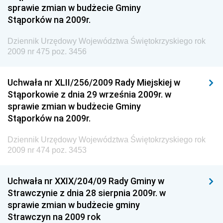
sprawie zmian w budżecie Gminy
Antykorupcyjnego
Stąporków na 2009r.
Dziennik Urzędowy Agencji Bezpieczeństwa
Wewnętrznego
Dziennik Urzędowy Województwa Świętokrzyskiego rok
2009 nr 475 poz. 3456
Dziennik Urzędowy Urzędu Patentowego
Rzeczypospolitej Polskiej
Uchwała nr XLII/256/2009 Rady Miejskiej w
Dziennik Urzędowy Generalnej Dyrekcji Dróg
Stąporkowie z dnia 29 września 2009r. w
Krajowych i Autostrad
sprawie zmian w budżecie Gminy
Dziennik Urzędowy Ministra Środowiska
Stąporków na 2009r.
Dziennik Urzędowy Ministra Administracji i Cyfryzacji
Dziennik Urzędowy Województwa Świętokrzyskiego rok
Dziennik Urzędowy Ministra Edukacji
2009 nr 474 poz. 3453
Dziennik Urzędowy Ministra Nauki
Uchwała nr XXIX/204/09 Rady Gminy w
Dziennik Urzędowy Ministra Przemysłu
Strawczynie z dnia 28 sierpnia 2009r. w
Dziennik Urzędowy Ministra Finansów i Gospodarki
sprawie zmian w budżecie gminy
Strawczyn na 2009 rok
Dziennik Urzędowy Ministra do Spraw Unii