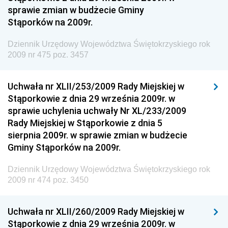
sprawie zmian w budżecie Gminy
Dziennik Urzędowy Ministra Rodziny i Polityki
Stąporków na 2009r.
Społecznej
Dziennik Urzędowy Komendy Głównej Straży
Dziennik Urzędowy Województwa Świętokrzyskiego rok
Granicznej
2009 nr 475 poz. 3457
Dziennik Urzędowy Głównego Inspektoratu Transportu
Drogowego
Uchwała nr XLII/253/2009 Rady Miejskiej w
Stąporkowie z dnia 29 września 2009r. w
Dziennik Urzędowy Narodowego Banku Polskiego
sprawie uchylenia uchwały Nr XL/233/2009
Dziennik Urzędowy Komendy Głównej Policji
Rady Miejskiej w Stąporkowie z dnia 5
sierpnia 2009r. w sprawie zmian w budżecie
Dziennik Urzędowy Ministra Pracy i Polityki
Gminy Stąporków na 2009r.
Społecznej
Dziennik Urzędowy Ministra Transportu, Budownictwa
Dziennik Urzędowy Województwa Świętokrzyskiego rok
i Gospodarki Morskiej
2009 nr 474 poz. 3450
Dziennik Urzędowy Ministra Rozwoju i Technologii
Uchwała nr XLII/260/2009 Rady Miejskiej w
Dziennik Urzędowy Ministra Spraw Zagranicznych
Stąporkowie z dnia 29 września 2009r. w
Dziennik Urzędowy Centralnego Biura