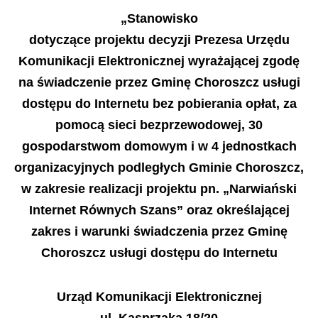
„
Stanowisko
dotycz
ą
ce projektu decyzji Prezesa Urz
ę
du
Komunikacji Elektronicznej wyra
ż
aj
ą
cej zgod
ę
na
ś
wiadczenie przez Gmin
ę
Choroszcz us
ł
ugi
dost
ę
pu do Internetu bez pobierania op
ł
at, za
pomoc
ą
sieci bezprzewodowej, 30
gospodarstwom domowym i w 4 jednostkach
organizacyjnych podleg
ł
ych Gminie Choroszcz,
w zakresie realizacji projektu pn.
„
Narwia
ń
ski
Internet R
ó
wnych Szans” oraz okre
ś
laj
ą
cej
zakres i warunki
ś
wiadczenia przez Gmin
ę
Choroszcz us
ł
ugi dost
ę
pu do Internetu
Urz
ą
d Komunikacji Elektronicznej