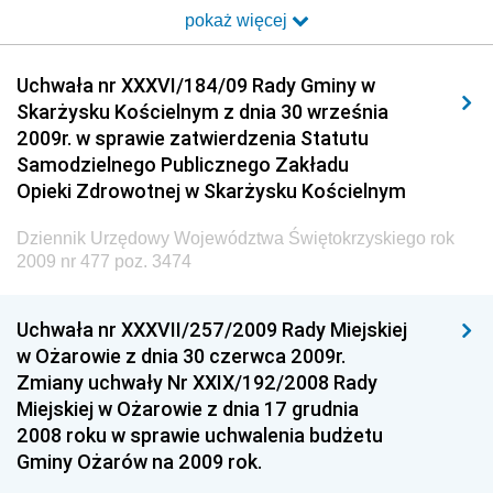
pokaż więcej
Dziennik Urzędowy Ministra Transportu i Budownictwa
Dziennik Urzędowy Urzędu Komunikacji
Uchwała nr XXXVI/184/09 Rady Gminy w
Elektronicznej
Skarżysku Kościelnym z dnia 30 września
Dziennik Urzędowy Ministra Spraw Wewnętrznych i
2009r. w sprawie zatwierdzenia Statutu
Administracji
Samodzielnego Publicznego Zakładu
Dziennik Urzędowy Ministra Transportu
Opieki Zdrowotnej w Skarżysku Kościelnym
Dziennik Urzędowy Ministra Budownictwa
Dziennik Urzędowy Województwa Świętokrzyskiego rok
Dziennik Urzędowy Ministra Nauki i Szkolnictwa
2009 nr 477 poz. 3474
Wyższego
Dziennik Urzędowy Głównego Urzędu Miar
Uchwała nr XXXVII/257/2009 Rady Miejskiej
w Ożarowie z dnia 30 czerwca 2009r.
Dziennik Urzędowy Ministra Rolnictwa i Rozwoju Wsi
Zmiany uchwały Nr XXIX/192/2008 Rady
Dziennik Urzędowy Ministra Edukacji Narodowej i
Miejskiej w Ożarowie z dnia 17 grudnia
Sportu
2008 roku w sprawie uchwalenia budżetu
Gminy Ożarów na 2009 rok.
Dziennik Urzędowy Ministra Edukacji i Nauki