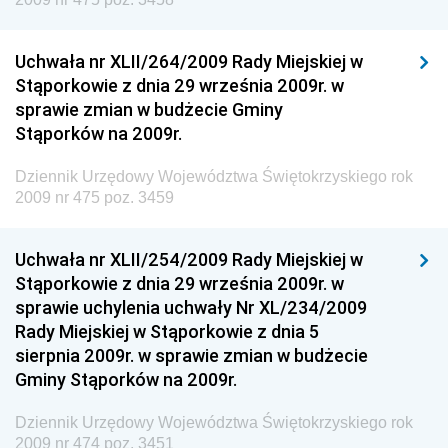
Dziennik Urzędowy Ministerstwa Komunikacji
Dziennik Urzędowy Ministerstwa Przemysłu
Uchwała nr XLII/264/2009 Rady Miejskiej w
Chemicznego i Lekkiego
Stąporkowie z dnia 29 września 2009r. w
sprawie zmian w budżecie Gminy
Dziennik Urzędowy Ministerstwa Rolnictwa i
Stąporków na 2009r.
Gospodarki Żywnościowej
Dziennik Urzędowy Ministra Rodziny, Pracy i Polityki
Dziennik Urzędowy Województwa Świętokrzyskiego rok
Społecznej
2009 nr 475 poz. 3459
Dziennik Urzędowy Ministra Cyfryzacji
Uchwała nr XLII/254/2009 Rady Miejskiej w
Dziennik Urzędowy Ministra Rozwoju
Stąporkowie z dnia 29 września 2009r. w
Dziennik Urzędowy Ministra Infrastruktury i
sprawie uchylenia uchwały Nr XL/234/2009
Budownictwa
Rady Miejskiej w Stąporkowie z dnia 5
sierpnia 2009r. w sprawie zmian w budżecie
Dziennik Urzędowy Ministra Gospodarki Morskiej i
Gminy Stąporków na 2009r.
Żeglugi Śródlądowej
Dziennik Urzędowy Ministra Energii
Dziennik Urzędowy Województwa Świętokrzyskiego rok
2009 nr 474 poz. 3451
Dziennik Urzędowy Ministra Finansów