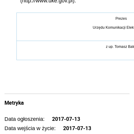
(http://www.uke.gov.pl).
Prezes
Urz
ę
du Komunikacji Elek
z up.
Tomasz Bat
Metryka
2017-07-13
Data ogłoszenia:
2017-07-13
Data wejścia w życie: