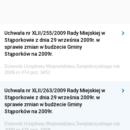
Dziennik Urzędowy Ministra Środowiska
Dziennik Urzędowy Ministra Sportu i Turystyki
Dziennik Urzędowy Ministra Rozwoju Regionalnego
Dziennik Urzędowy Ministra Budownictwa i Przemysłu
Uchwała nr XLII/255/2009 Rady Miejskiej w
Materiałów Budowlanych
Stąporkowie z dnia 29 września 2009r. w
sprawie zmian w budżecie Gminy
Dziennik Urzędowy Ministra Infrastruktury i Rozwoju
Stąporków na 2009r.
Dziennik Urzędowy Głównego Inspektoratu Ochrony
Środowiska
Dziennik Urzędowy Województwa Świętokrzyskiego rok
2009 nr 474 poz. 3452
Dziennik Urzędowy Generalnej Dyrekcji Ochrony
Środowiska
Uchwała nr XLII/263/2009 Rady Miejskiej w
Dziennik Urzędowy Ministerstwa Administracji,
Stąporkowie z dnia 29 września 2009r. w
Gospodarki Terenowej i Ochrony Środowiska
sprawie zmian w budżecie Gminy
Dziennik Urzędowy Ministerstwa Administracji i
Stąporków na 2009r.
Gospodarki Przestrzennej
Dziennik Urzędowy Województwa Świętokrzyskiego rok
Dziennik Urzędowy Unii Europejskiej, L
2009 nr 475 poz. 3458