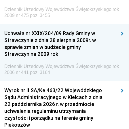
Dziennik Urzędowy Ministra Administracji i Cyfryzacji
Dziennik Urzędowy Województwa Świętokrzyskiego rok
Dziennik Urzędowy Ministra Edukacji
2009 nr 475 poz. 3455
Dziennik Urzędowy Ministra Nauki
Uchwała nr XXIX/204/09 Rady Gminy w
Dziennik Urzędowy Ministra Przemysłu
Strawczynie z dnia 28 sierpnia 2009r. w
Dziennik Urzędowy Ministra Finansów i Gospodarki
sprawie zmian w budżecie gminy
Strawczyn na 2009 rok
Dziennik Urzędowy Ministra do Spraw Unii
Europejskiej
Dziennik Urzędowy Województwa Świętokrzyskiego rok
Dziennik Urzędowy Agencji Wywiadu
2006 nr 441 poz. 3164
Wyrok nr II SA/Ke 463/22 Wojewódzkiego
Sądu Administracyjnego w Kielcach z dnia
22 października 2026 r. w przedmiocie
uchwalenia regulaminu utrzymania
czystości i porządku na terenie gminy
Piekoszów