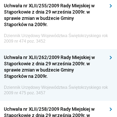
Narodowego i Sportu
Uchwała nr XLII/255/2009 Rady Miejskiej w
Stąporkowie z dnia 29 września 2009r. w
Dziennik Urzędowy Ministra Finansów, Funduszy i
sprawie zmian w budżecie Gminy
Polityki Regionalnej
Stąporków na 2009r.
Dziennik Urzędowy Ministra Rozwoju, Pracy i
Technologii
Dziennik Urzędowy Województwa Świętokrzyskiego rok
2009 nr 474 poz. 3452
Dziennik Urzędowy Ministra Kultury, Dziedzictwa
Narodowego i Sportu
Uchwała nr XLII/262/2009 Rady Miejskiej w
Dziennik Urzędowy Ministra Rodziny i Polityki
Stąporkowie z dnia 29 września 2009r. w
Społecznej
sprawie zmian w budżecie Gminy
Dziennik Urzędowy Komendy Głównej Straży
Stąporków na 2009r.
Granicznej
Dziennik Urzędowy Województwa Świętokrzyskiego rok
Dziennik Urzędowy Głównego Inspektoratu Transportu
2009 nr 475 poz. 3457
Drogowego
Dziennik Urzędowy Narodowego Banku Polskiego
Uchwała nr XLII/258/2009 Rady Miejskiej w
Dziennik Urzędowy Komendy Głównej Policji
Stąporkowie z dnia 29 września 2009r. w