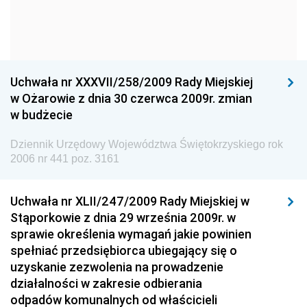
Dziennik Urzędowy Komendy Głównej Policji
Dziennik Urzędowy Ministra Gospodarki
Dziennik Urzędowy Urzędu Ochrony Konkurencji i
Konsumentów
Uchwała nr XXXVII/258/2009 Rady Miejskiej
Dziennik Urzędowy Ministra Pracy i Polityki
w Ożarowie z dnia 30 czerwca 2009r. zmian
Społecznej
w budżecie
Dziennik Urzędowy Ministra Spraw Zagranicznych
Dziennik Urzędowy Województwa Świętokrzyskiego rok
Dziennik Urzędowy Urzędu Lotnictwa Cywilnego
2006 nr 441 poz. 3161
Dziennik Urzędowy Komisji Nadzoru Finansowego
Uchwała nr XLII/247/2009 Rady Miejskiej w
Dziennik Urzędowy Ministerstwa Hutnictwa i
Stąporkowie z dnia 29 września 2009r. w
Przemysłu Maszynowego
sprawie określenia wymagań jakie powinien
Dziennik Urzędowy Ministerstwa Zdrowia i Opieki
spełniać przedsiębiorca ubiegający się o
Społecznej
uzyskanie zezwolenia na prowadzenie
działalności w zakresie odbierania
Dziennik Urzędowy Ministerstwa Rolnictwa, Leśnictwa
odpadów komunalnych od właścicieli
i Gospodarki Żywnościowej