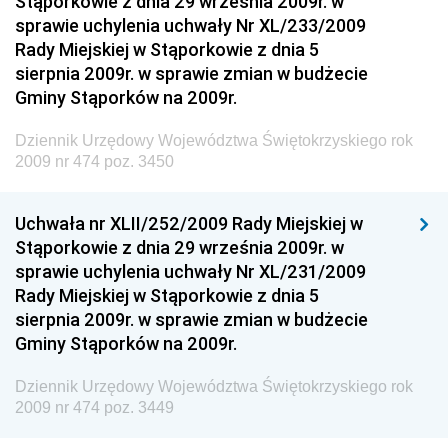
Stąporkowie z dnia 29 września 2009r. w
Dziennik Urzędowy Ministra Inwestycji i Rozwoju
sprawie uchylenia uchwały Nr XL/233/2009
Dziennik Urzędowy Naczelnego Dyrektora Archiwów
Rady Miejskiej w Stąporkowie z dnia 5
Państwowych
sierpnia 2009r. w sprawie zmian w budżecie
Dziennik Urzędowy Ministra Finansów, Inwestycji i
Gminy Stąporków na 2009r.
Rozwoju
Dziennik Urzędowy Województwa Świętokrzyskiego rok
Dziennik Urzędowy Ministra Klimatu
2009 nr 474 poz. 3450
Dziennik Urzędowy Ministra Sportu
Dziennik Urzędowy Ministra Funduszy i Polityki
Uchwała nr XLII/252/2009 Rady Miejskiej w
Regionalnej
Stąporkowie z dnia 29 września 2009r. w
sprawie uchylenia uchwały Nr XL/231/2009
Dziennik Urzędowy Ministra Aktywów Państwowych
Rady Miejskiej w Stąporkowie z dnia 5
Dziennik Urzędowy Ministra Zdrowia
sierpnia 2009r. w sprawie zmian w budżecie
Gminy Stąporków na 2009r.
Dziennik Urzędowy Ministra Środowiska i Głównego
Inspektora Ochrony Środowiska
Dziennik Urzędowy Województwa Świętokrzyskiego rok
Dziennik Urzędowy Ministra Klimatu i Środowiska
2009 nr 474 poz. 3449
Dziennik Urzędowy Ministerstwa Kultury, Dziedzictwa