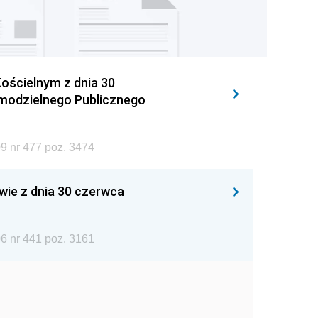
ościelnym z dnia 30
amodzielnego Publicznego
9 nr 477 poz. 3474
wie z dnia 30 czerwca
6 nr 441 poz. 3161