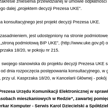
zakresie zniesienia przewidzianej w umowie odpłatności
go dalej „projektem decyzji Prezesa UKE”.
 konsultacyjnego jest projekt decyzji Prezesa UKE.
uzasadnieniem, jest udostępniony na stronie podmiotowej
j „stroną podmiotową BIP UKE”, (http://www.uke.gov.pl) 
sprzaka 18/20, w pokoju nr 215.
swojego stanowiska do projektu decyzji Prezesa UKE s
 od dnia rozpoczęcia postępowania konsultacyjnego, w g
przy ul. Kasprzaka 18/20, w Kancelarii Głównej - pokój 
 Prezesa Urzędu Komunikacji Elektronicznej w spra
w zasobach mieszkaniowych w Redzie”, zawartej pom
erkar Komputer - Serwis Karol Dziecielski a Spółdzie