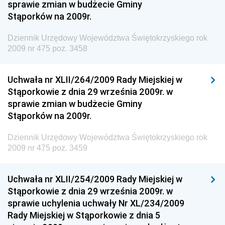
sprawie zmian w budżecie Gminy
Dziennik Urzędowy Ministerstwa Administracji i
Stąporków na 2009r.
Gospodarki Przestrzennej
Dziennik Urzędowy Województwa Świętokrzyskiego rok
Dziennik Urzędowy Unii Europejskiej, L
2009 nr 475 poz. 3458
Dziennik Urzędowy Ministerstwa Komunikacji
Dziennik Urzędowy Ministerstwa Przemysłu
Uchwała nr XLII/264/2009 Rady Miejskiej w
Chemicznego i Lekkiego
Stąporkowie z dnia 29 września 2009r. w
sprawie zmian w budżecie Gminy
Dziennik Urzędowy Ministerstwa Rolnictwa i
Stąporków na 2009r.
Gospodarki Żywnościowej
Dziennik Urzędowy Ministra Rodziny, Pracy i Polityki
Dziennik Urzędowy Województwa Świętokrzyskiego rok
Społecznej
2009 nr 475 poz. 3459
Dziennik Urzędowy Ministra Cyfryzacji
Uchwała nr XLII/254/2009 Rady Miejskiej w
Dziennik Urzędowy Ministra Rozwoju
Stąporkowie z dnia 29 września 2009r. w
Dziennik Urzędowy Ministra Infrastruktury i
sprawie uchylenia uchwały Nr XL/234/2009
Budownictwa
Rady Miejskiej w Stąporkowie z dnia 5