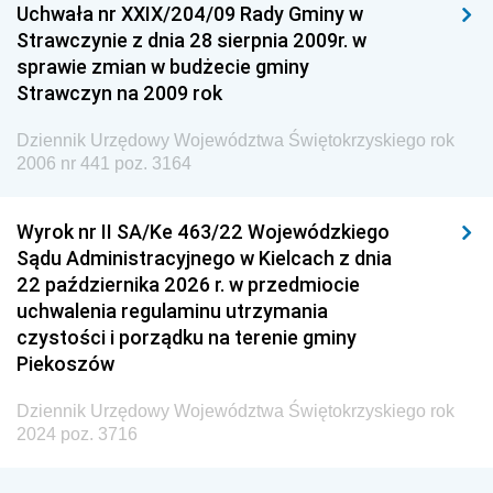
Uchwała nr XXIX/204/09 Rady Gminy w
Dziennik Urzędowy Ministra Przemysłu
Strawczynie z dnia 28 sierpnia 2009r. w
Dziennik Urzędowy Ministra Finansów i Gospodarki
sprawie zmian w budżecie gminy
Strawczyn na 2009 rok
Dziennik Urzędowy Ministra do Spraw Unii
Europejskiej
Dziennik Urzędowy Województwa Świętokrzyskiego rok
Dziennik Urzędowy Agencji Wywiadu
2006 nr 441 poz. 3164
Wyrok nr II SA/Ke 463/22 Wojewódzkiego
Sądu Administracyjnego w Kielcach z dnia
22 października 2026 r. w przedmiocie
uchwalenia regulaminu utrzymania
czystości i porządku na terenie gminy
Piekoszów
Dziennik Urzędowy Województwa Świętokrzyskiego rok
2024 poz. 3716