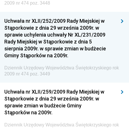
2009 nr 474 poz. 3448
Rozwoju
Dziennik Urzędowy Ministra Klimatu
Uchwała nr XLII/252/2009 Rady Miejskiej w
Dziennik Urzędowy Ministra Sportu
Stąporkowie z dnia 29 września 2009r. w
Dziennik Urzędowy Ministra Funduszy i Polityki
sprawie uchylenia uchwały Nr XL/231/2009
Regionalnej
Rady Miejskiej w Stąporkowie z dnia 5
sierpnia 2009r. w sprawie zmian w budżecie
Dziennik Urzędowy Ministra Aktywów Państwowych
Gminy Stąporków na 2009r.
Dziennik Urzędowy Ministra Zdrowia
Dziennik Urzędowy Województwa Świętokrzyskiego rok
Dziennik Urzędowy Ministra Środowiska i Głównego
2009 nr 474 poz. 3449
Inspektora Ochrony Środowiska
Dziennik Urzędowy Ministra Klimatu i Środowiska
Uchwała nr XLII/259/2009 Rady Miejskiej w
Dziennik Urzędowy Ministerstwa Kultury, Dziedzictwa
Stąporkowie z dnia 29 września 2009r. w
Narodowego i Sportu
sprawie zmian w budżecie Gminy
Stąporków na 2009r.
Dziennik Urzędowy Ministra Finansów, Funduszy i
Polityki Regionalnej
Dziennik Urzędowy Województwa Świętokrzyskiego rok