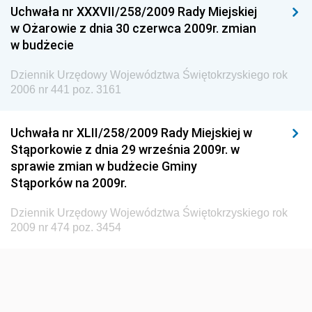
Uchwała nr XXXVII/258/2009 Rady Miejskiej
Dziennik Urzędowy Ministra Pracy i Polityki
w Ożarowie z dnia 30 czerwca 2009r. zmian
Społecznej
w budżecie
Dziennik Urzędowy Ministra Spraw Zagranicznych
Dziennik Urzędowy Województwa Świętokrzyskiego rok
Dziennik Urzędowy Urzędu Lotnictwa Cywilnego
2006 nr 441 poz. 3161
Dziennik Urzędowy Komisji Nadzoru Finansowego
Uchwała nr XLII/258/2009 Rady Miejskiej w
Dziennik Urzędowy Ministerstwa Hutnictwa i
Stąporkowie z dnia 29 września 2009r. w
Przemysłu Maszynowego
sprawie zmian w budżecie Gminy
Dziennik Urzędowy Ministerstwa Zdrowia i Opieki
Stąporków na 2009r.
Społecznej
Dziennik Urzędowy Województwa Świętokrzyskiego rok
Dziennik Urzędowy Ministerstwa Rolnictwa, Leśnictwa
2009 nr 474 poz. 3454
i Gospodarki Żywnościowej
Dziennik Urzędowy Ministra Spraw Wewnętrznych
Dziennik Urzędowy Ministra Transportu, Budownictwa
i Gospodarki Morskiej