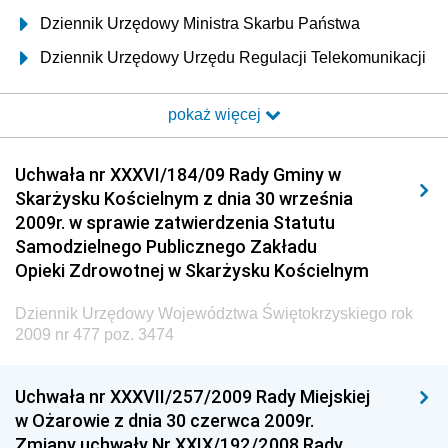
Dziennik Urzędowy Ministra Skarbu Państwa
Dziennik Urzędowy Urzędu Regulacji Telekomunikacji
i Poczty
pokaż więcej
Dziennik Urzędowy Ministra Transportu i Budownictwa
Dziennik Urzędowy Urzędu Komunikacji
Uchwała nr XXXVI/184/09 Rady Gminy w
Elektronicznej
Skarżysku Kościelnym z dnia 30 września
Dziennik Urzędowy Ministra Spraw Wewnętrznych i
2009r. w sprawie zatwierdzenia Statutu
Administracji
Samodzielnego Publicznego Zakładu
Dziennik Urzędowy Ministra Transportu
Opieki Zdrowotnej w Skarżysku Kościelnym
Dziennik Urzędowy Ministra Budownictwa
Dziennik Urzędowy Województwa Świętokrzyskiego rok
Dziennik Urzędowy Ministra Nauki i Szkolnictwa
2009 nr 477 poz. 3474
Wyższego
Dziennik Urzędowy Głównego Urzędu Miar
Uchwała nr XXXVII/257/2009 Rady Miejskiej
w Ożarowie z dnia 30 czerwca 2009r.
Dziennik Urzędowy Ministra Rolnictwa i Rozwoju Wsi
Zmiany uchwały Nr XXIX/192/2008 Rady