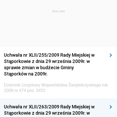
Dziennik Urzędowy Ministra Administracji i Cyfryzacji
Dziennik Urzędowy Głównego Inspektora Ochrony
REKLAMA
Środowiska
Dziennik Urzędowy Ministra Środowiska
Dziennik Urzędowy Ministra Sportu i Turystyki
Dziennik Urzędowy Ministra Rozwoju Regionalnego
Dziennik Urzędowy Ministra Budownictwa i Przemysłu
Uchwała nr XLII/255/2009 Rady Miejskiej w
Materiałów Budowlanych
Stąporkowie z dnia 29 września 2009r. w
sprawie zmian w budżecie Gminy
Dziennik Urzędowy Ministra Infrastruktury i Rozwoju
Stąporków na 2009r.
Dziennik Urzędowy Głównego Inspektoratu Ochrony
Środowiska
Dziennik Urzędowy Województwa Świętokrzyskiego rok
2009 nr 474 poz. 3452
Dziennik Urzędowy Generalnej Dyrekcji Ochrony
Środowiska
Uchwała nr XLII/263/2009 Rady Miejskiej w
Dziennik Urzędowy Ministerstwa Administracji,
Stąporkowie z dnia 29 września 2009r. w
Gospodarki Terenowej i Ochrony Środowiska