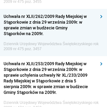
Dziennik Urzędowy Ministra Rozwoju, Pracy i
2009 nr 475 poz. 3455
Technologii
Dziennik Urzędowy Ministra Kultury, Dziedzictwa
Uchwała nr XLII/262/2009 Rady Miejskiej w
Narodowego i Sportu
Stąporkowie z dnia 29 września 2009r. w
sprawie zmian w budżecie Gminy
Dziennik Urzędowy Ministra Rodziny i Polityki
Stąporków na 2009r.
Społecznej
Dziennik Urzędowy Komendy Głównej Straży
Dziennik Urzędowy Województwa Świętokrzyskiego rok
Granicznej
2009 nr 475 poz. 3457
Dziennik Urzędowy Głównego Inspektoratu Transportu
Drogowego
Uchwała nr XLII/253/2009 Rady Miejskiej w
Stąporkowie z dnia 29 września 2009r. w
Dziennik Urzędowy Narodowego Banku Polskiego
sprawie uchylenia uchwały Nr XL/233/2009
Dziennik Urzędowy Komendy Głównej Policji
Rady Miejskiej w Stąporkowie z dnia 5
sierpnia 2009r. w sprawie zmian w budżecie
Dziennik Urzędowy Ministra Pracy i Polityki
Gminy Stąporków na 2009r.
Społecznej
Dziennik Urzędowy Ministra Transportu, Budownictwa
Dziennik Urzędowy Województwa Świętokrzyskiego rok
i Gospodarki Morskiej