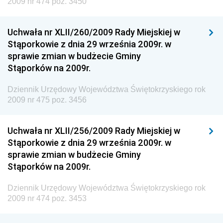
2009 nr 474 poz. 3450
Dziennik Urzędowy Ministra Rozwoju i Technologii
Uchwała nr XLII/260/2009 Rady Miejskiej w
Dziennik Urzędowy Ministra Spraw Zagranicznych
Stąporkowie z dnia 29 września 2009r. w
Dziennik Urzędowy Centralnego Biura
sprawie zmian w budżecie Gminy
Antykorupcyjnego
Stąporków na 2009r.
Dziennik Urzędowy Agencji Bezpieczeństwa
Wewnętrznego
Dziennik Urzędowy Województwa Świętokrzyskiego rok
2009 nr 475 poz. 3456
Dziennik Urzędowy Urzędu Patentowego
Rzeczypospolitej Polskiej
Uchwała nr XLII/256/2009 Rady Miejskiej w
Dziennik Urzędowy Generalnej Dyrekcji Dróg
Stąporkowie z dnia 29 września 2009r. w
Krajowych i Autostrad
sprawie zmian w budżecie Gminy
Dziennik Urzędowy Ministra Środowiska
Stąporków na 2009r.
Dziennik Urzędowy Ministra Administracji i Cyfryzacji
Dziennik Urzędowy Województwa Świętokrzyskiego rok
Dziennik Urzędowy Ministra Edukacji
2009 nr 474 poz. 3453
Dziennik Urzędowy Ministra Nauki