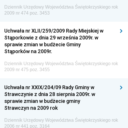
Wewnętrznego
Dziennik Urzędowy Województwa Świętokrzyskiego rok
2009 nr 474 poz. 3453
Dziennik Urzędowy Urzędu Patentowego
Rzeczypospolitej Polskiej
Uchwała nr XLII/259/2009 Rady Miejskiej w
Dziennik Urzędowy Generalnej Dyrekcji Dróg
Stąporkowie z dnia 29 września 2009r. w
Krajowych i Autostrad
sprawie zmian w budżecie Gminy
Dziennik Urzędowy Ministra Środowiska
Stąporków na 2009r.
Dziennik Urzędowy Ministra Administracji i Cyfryzacji
Dziennik Urzędowy Województwa Świętokrzyskiego rok
Dziennik Urzędowy Ministra Edukacji
2009 nr 475 poz. 3455
Dziennik Urzędowy Ministra Nauki
Uchwała nr XXIX/204/09 Rady Gminy w
Dziennik Urzędowy Ministra Przemysłu
Strawczynie z dnia 28 sierpnia 2009r. w
Dziennik Urzędowy Ministra Finansów i Gospodarki
sprawie zmian w budżecie gminy
Strawczyn na 2009 rok
Dziennik Urzędowy Ministra do Spraw Unii
Europejskiej
Dziennik Urzędowy Województwa Świętokrzyskiego rok
Dziennik Urzędowy Agencji Wywiadu
2006 nr 441 poz. 3164