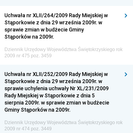
Chemicznego i Lekkiego
Uchwała nr XLII/264/2009 Rady Miejskiej w
Dziennik Urzędowy Ministerstwa Rolnictwa i
Stąporkowie z dnia 29 września 2009r. w
Gospodarki Żywnościowej
sprawie zmian w budżecie Gminy
Dziennik Urzędowy Ministra Rodziny, Pracy i Polityki
Stąporków na 2009r.
Społecznej
Dziennik Urzędowy Województwa Świętokrzyskiego rok
Dziennik Urzędowy Ministra Cyfryzacji
2009 nr 475 poz. 3459
Dziennik Urzędowy Ministra Rozwoju
Dziennik Urzędowy Ministra Infrastruktury i
Uchwała nr XLII/252/2009 Rady Miejskiej w
Budownictwa
Stąporkowie z dnia 29 września 2009r. w
sprawie uchylenia uchwały Nr XL/231/2009
Dziennik Urzędowy Ministra Gospodarki Morskiej i
Rady Miejskiej w Stąporkowie z dnia 5
Żeglugi Śródlądowej
sierpnia 2009r. w sprawie zmian w budżecie
Dziennik Urzędowy Ministra Energii
Gminy Stąporków na 2009r.
Dziennik Urzędowy Ministra Finansów
Dziennik Urzędowy Województwa Świętokrzyskiego rok
Dziennik Urzędowy Ministra Sprawiedliwości
2009 nr 474 poz. 3449