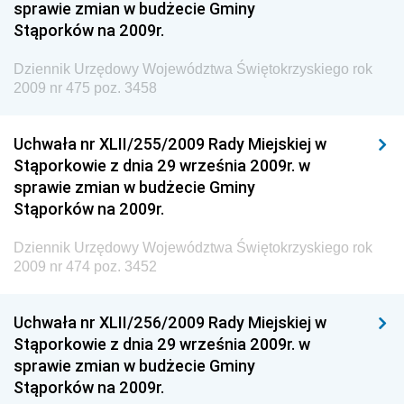
sprawie zmian w budżecie Gminy
Dziennik Urzędowy Komendy Głównej Straży
Stąporków na 2009r.
Granicznej
Dziennik Urzędowy Województwa Świętokrzyskiego rok
Dziennik Urzędowy Głównego Inspektoratu Transportu
2009 nr 475 poz. 3458
Drogowego
Dziennik Urzędowy Narodowego Banku Polskiego
Uchwała nr XLII/255/2009 Rady Miejskiej w
Dziennik Urzędowy Komendy Głównej Policji
Stąporkowie z dnia 29 września 2009r. w
sprawie zmian w budżecie Gminy
Dziennik Urzędowy Ministra Pracy i Polityki
Stąporków na 2009r.
Społecznej
Dziennik Urzędowy Ministra Transportu, Budownictwa
Dziennik Urzędowy Województwa Świętokrzyskiego rok
i Gospodarki Morskiej
2009 nr 474 poz. 3452
Dziennik Urzędowy Ministra Rozwoju i Technologii
Uchwała nr XLII/256/2009 Rady Miejskiej w
Dziennik Urzędowy Ministra Spraw Zagranicznych
Stąporkowie z dnia 29 września 2009r. w
Dziennik Urzędowy Centralnego Biura
sprawie zmian w budżecie Gminy
Antykorupcyjnego
Stąporków na 2009r.
Dziennik Urzędowy Agencji Bezpieczeństwa