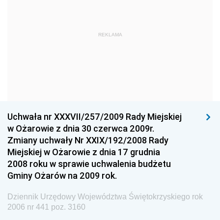
Dziennik Urzędowy Ministra Obrony Narodowej
Dziennik Urzędowy Komendy Głównej Państwowej
REKLAMA
Straży Pożarnej
Dziennik Urzędowy Głównego Urzędu Statystycznego
Dziennik Urzędowy Ministra Kultury i Dziedzictwa
Narodowego
Dziennik Urzędowy Komendy Głównej Policji
Uchwała nr XXXVII/257/2009 Rady Miejskiej
Dziennik Urzędowy Ministra Gospodarki
w Ożarowie z dnia 30 czerwca 2009r.
Dziennik Urzędowy Urzędu Ochrony Konkurencji i
Zmiany uchwały Nr XXIX/192/2008 Rady
Konsumentów
Miejskiej w Ożarowie z dnia 17 grudnia
Dziennik Urzędowy Ministra Pracy i Polityki
2008 roku w sprawie uchwalenia budżetu
Społecznej
Gminy Ożarów na 2009 rok.
Dziennik Urzędowy Ministra Spraw Zagranicznych
Dziennik Urzędowy Województwa Świętokrzyskiego rok
Dziennik Urzędowy Urzędu Lotnictwa Cywilnego
2006 nr 441 poz. 3160