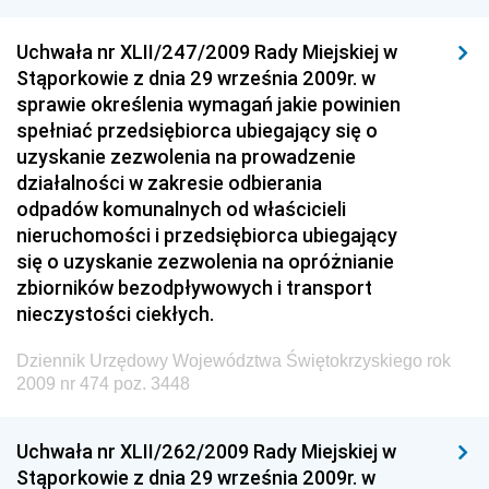
Dziennik Urzędowy Ministra Rozwoju i Finansów
Dziennik Urzędowy Wyższego Urzędu Górniczego
Uchwała nr XLII/247/2009 Rady Miejskiej w
Stąporkowie z dnia 29 września 2009r. w
Dziennik Urzędowy Prezesa Urzędu Transportu
sprawie określenia wymagań jakie powinien
Kolejowego
spełniać przedsiębiorca ubiegający się o
Dziennik Urzędowy Ministra Przedsiębiorczości i
uzyskanie zezwolenia na prowadzenie
Technologii
działalności w zakresie odbierania
odpadów komunalnych od właścicieli
Dziennik Urzędowy Ministra Inwestycji i Rozwoju
nieruchomości i przedsiębiorca ubiegający
Dziennik Urzędowy Naczelnego Dyrektora Archiwów
się o uzyskanie zezwolenia na opróżnianie
Państwowych
zbiorników bezodpływowych i transport
Dziennik Urzędowy Ministra Finansów, Inwestycji i
nieczystości ciekłych.
Rozwoju
Dziennik Urzędowy Województwa Świętokrzyskiego rok
Dziennik Urzędowy Ministra Klimatu
2009 nr 474 poz. 3448
Dziennik Urzędowy Ministra Sportu
Dziennik Urzędowy Ministra Funduszy i Polityki
Uchwała nr XLII/262/2009 Rady Miejskiej w
Regionalnej
Stąporkowie z dnia 29 września 2009r. w