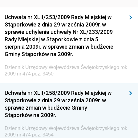
Dziennik Urzędowy Ministra Rozwoju Regionalnego
Dziennik Urzędowy Ministra Budownictwa i Przemysłu
Uchwała nr XLII/253/2009 Rady Miejskiej w
Materiałów Budowlanych
Stąporkowie z dnia 29 września 2009r. w
sprawie uchylenia uchwały Nr XL/233/2009
Dziennik Urzędowy Ministra Infrastruktury i Rozwoju
Rady Miejskiej w Stąporkowie z dnia 5
Dziennik Urzędowy Głównego Inspektoratu Ochrony
sierpnia 2009r. w sprawie zmian w budżecie
Środowiska
Gminy Stąporków na 2009r.
Dziennik Urzędowy Generalnej Dyrekcji Ochrony
Dziennik Urzędowy Województwa Świętokrzyskiego rok
Środowiska
2009 nr 474 poz. 3450
Dziennik Urzędowy Ministerstwa Administracji,
Gospodarki Terenowej i Ochrony Środowiska
Uchwała nr XLII/258/2009 Rady Miejskiej w
Dziennik Urzędowy Ministerstwa Administracji i
Stąporkowie z dnia 29 września 2009r. w
Gospodarki Przestrzennej
sprawie zmian w budżecie Gminy
Stąporków na 2009r.
Dziennik Urzędowy Unii Europejskiej, L
Dziennik Urzędowy Ministerstwa Komunikacji
Dziennik Urzędowy Województwa Świętokrzyskiego rok
2009 nr 474 poz. 3454
Dziennik Urzędowy Ministerstwa Przemysłu