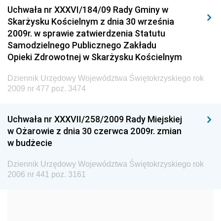
Uchwała nr XXXVI/184/09 Rady Gminy w
Elektronicznej
Skarżysku Kościelnym z dnia 30 września
Dziennik Urzędowy Ministra Spraw Wewnętrznych i
2009r. w sprawie zatwierdzenia Statutu
Administracji
Samodzielnego Publicznego Zakładu
Dziennik Urzędowy Ministra Transportu
Opieki Zdrowotnej w Skarżysku Kościelnym
Dziennik Urzędowy Ministra Budownictwa
Dziennik Urzędowy Województwa Świętokrzyskiego rok
Dziennik Urzędowy Ministra Nauki i Szkolnictwa
2009 nr 477 poz. 3474
Wyższego
Dziennik Urzędowy Głównego Urzędu Miar
Uchwała nr XXXVII/258/2009 Rady Miejskiej
w Ożarowie z dnia 30 czerwca 2009r. zmian
Dziennik Urzędowy Ministra Rolnictwa i Rozwoju Wsi
w budżecie
Dziennik Urzędowy Ministra Edukacji Narodowej i
Sportu
Dziennik Urzędowy Województwa Świętokrzyskiego rok
2006 nr 441 poz. 3161
Dziennik Urzędowy Ministra Edukacji i Nauki
Dziennik Urzędowy Ministra Edukacji Narodowej
Dziennik Urzędowy Ministra Gospodarki Morskiej