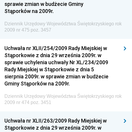
sprawie zmian w budżecie Gminy
Dziennik Urzędowy Ministra Aktywów Państwowych
Stąporków na 2009r.
Dziennik Urzędowy Ministra Zdrowia
Dziennik Urzędowy Województwa Świętokrzyskiego rok
Dziennik Urzędowy Ministra Środowiska i Głównego
2009 nr 475 poz. 3457
Inspektora Ochrony Środowiska
Dziennik Urzędowy Ministra Klimatu i Środowiska
Uchwała nr XLII/254/2009 Rady Miejskiej w
Dziennik Urzędowy Ministerstwa Kultury, Dziedzictwa
Stąporkowie z dnia 29 września 2009r. w
Narodowego i Sportu
sprawie uchylenia uchwały Nr XL/234/2009
Rady Miejskiej w Stąporkowie z dnia 5
Dziennik Urzędowy Ministra Finansów, Funduszy i
sierpnia 2009r. w sprawie zmian w budżecie
Polityki Regionalnej
Gminy Stąporków na 2009r.
Dziennik Urzędowy Ministra Rozwoju, Pracy i
Technologii
Dziennik Urzędowy Województwa Świętokrzyskiego rok
2009 nr 474 poz. 3451
Dziennik Urzędowy Ministra Kultury, Dziedzictwa
Narodowego i Sportu
Uchwała nr XLII/263/2009 Rady Miejskiej w
Dziennik Urzędowy Ministra Rodziny i Polityki
Stąporkowie z dnia 29 września 2009r. w
Społecznej