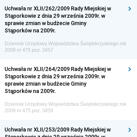
Uchwała nr XLII/262/2009 Rady Miejskiej w
Dziennik Urzędowy Ministra Sprawiedliwości
Stąporkowie z dnia 29 września 2009r. w
Dziennik Urzędowy Ministra Rozwoju i Finansów
sprawie zmian w budżecie Gminy
Stąporków na 2009r.
Dziennik Urzędowy Wyższego Urzędu Górniczego
Dziennik Urzędowy Prezesa Urzędu Transportu
Dziennik Urzędowy Województwa Świętokrzyskiego rok
Kolejowego
2009 nr 475 poz. 3457
Dziennik Urzędowy Ministra Przedsiębiorczości i
Technologii
Uchwała nr XLII/264/2009 Rady Miejskiej w
Stąporkowie z dnia 29 września 2009r. w
Dziennik Urzędowy Ministra Inwestycji i Rozwoju
sprawie zmian w budżecie Gminy
Dziennik Urzędowy Naczelnego Dyrektora Archiwów
Stąporków na 2009r.
Państwowych
Dziennik Urzędowy Województwa Świętokrzyskiego rok
Dziennik Urzędowy Ministra Finansów, Inwestycji i
2009 nr 475 poz. 3459
Rozwoju
Dziennik Urzędowy Ministra Klimatu
Uchwała nr XLII/253/2009 Rady Miejskiej w
Dziennik Urzędowy Ministra Sportu
Stąporkowie z dnia 29 września 2009r. w