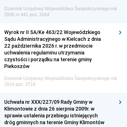
Europejskiej
Dziennik Urzędowy Województwa Świętokrzyskiego rok
Dziennik Urzędowy Agencji Wywiadu
2006 nr 441 poz. 3164
Wyrok nr II SA/Ke 463/22 Wojewódzkiego
Sądu Administracyjnego w Kielcach z dnia
22 października 2026 r. w przedmiocie
uchwalenia regulaminu utrzymania
czystości i porządku na terenie gminy
Piekoszów
Dziennik Urzędowy Województwa Świętokrzyskiego rok
2024 poz. 3716
Uchwała nr XXX/227/09 Rady Gminy w
Klimontowie z dnia 26 sierpnia 2009r. w
sprawie ustalenia przebiegu istniejących
dróg gminnych na terenie Gminy Klimontów