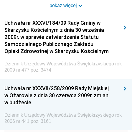
pokaż więcej
Dziennik Urzędowy Ministra Transportu i Budownictwa
Dziennik Urzędowy Urzędu Komunikacji
Uchwała nr XXXVI/184/09 Rady Gminy w
Elektronicznej
Skarżysku Kościelnym z dnia 30 września
Dziennik Urzędowy Ministra Spraw Wewnętrznych i
2009r. w sprawie zatwierdzenia Statutu
Administracji
Samodzielnego Publicznego Zakładu
Dziennik Urzędowy Ministra Transportu
Opieki Zdrowotnej w Skarżysku Kościelnym
Dziennik Urzędowy Ministra Budownictwa
Dziennik Urzędowy Województwa Świętokrzyskiego rok
Dziennik Urzędowy Ministra Nauki i Szkolnictwa
2009 nr 477 poz. 3474
Wyższego
Dziennik Urzędowy Głównego Urzędu Miar
Uchwała nr XXXVII/258/2009 Rady Miejskiej
w Ożarowie z dnia 30 czerwca 2009r. zmian
Dziennik Urzędowy Ministra Rolnictwa i Rozwoju Wsi
w budżecie
Dziennik Urzędowy Ministra Edukacji Narodowej i
Sportu
Dziennik Urzędowy Województwa Świętokrzyskiego rok
2006 nr 441 poz. 3161
Dziennik Urzędowy Ministra Edukacji i Nauki