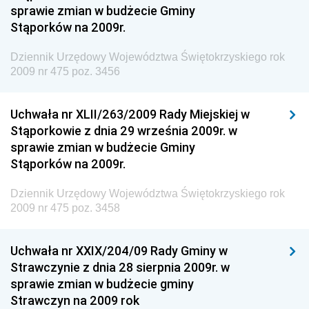
sprawie zmian w budżecie Gminy
Antykorupcyjnego
Stąporków na 2009r.
Dziennik Urzędowy Agencji Bezpieczeństwa
Wewnętrznego
Dziennik Urzędowy Województwa Świętokrzyskiego rok
2009 nr 475 poz. 3456
Dziennik Urzędowy Urzędu Patentowego
Rzeczypospolitej Polskiej
Uchwała nr XLII/263/2009 Rady Miejskiej w
Dziennik Urzędowy Generalnej Dyrekcji Dróg
Stąporkowie z dnia 29 września 2009r. w
Krajowych i Autostrad
sprawie zmian w budżecie Gminy
Dziennik Urzędowy Ministra Środowiska
Stąporków na 2009r.
Dziennik Urzędowy Ministra Administracji i Cyfryzacji
Dziennik Urzędowy Województwa Świętokrzyskiego rok
Dziennik Urzędowy Ministra Edukacji
2009 nr 475 poz. 3458
Dziennik Urzędowy Ministra Nauki
Uchwała nr XXIX/204/09 Rady Gminy w
Dziennik Urzędowy Ministra Przemysłu
Strawczynie z dnia 28 sierpnia 2009r. w
Dziennik Urzędowy Ministra Finansów i Gospodarki
sprawie zmian w budżecie gminy
Strawczyn na 2009 rok
Dziennik Urzędowy Ministra do Spraw Unii