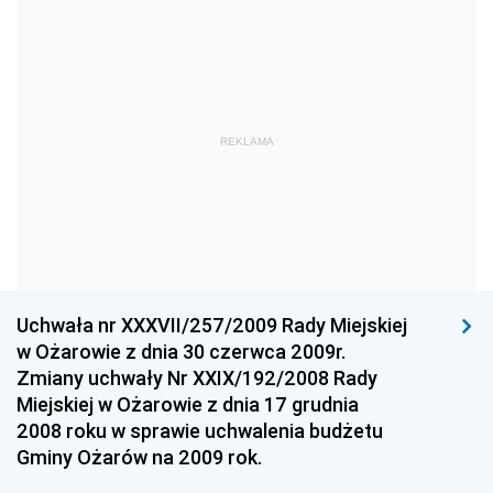
Dziennik Urzędowy Ministra Edukacji Narodowej
Dziennik Urzędowy Ministra Gospodarki Morskiej
Dziennik Urzędowy Ministra Obrony Narodowej
Dziennik Urzędowy Komendy Głównej Państwowej
REKLAMA
Straży Pożarnej
Dziennik Urzędowy Głównego Urzędu Statystycznego
Dziennik Urzędowy Ministra Kultury i Dziedzictwa
Narodowego
Dziennik Urzędowy Komendy Głównej Policji
Uchwała nr XXXVII/257/2009 Rady Miejskiej
Dziennik Urzędowy Ministra Gospodarki
w Ożarowie z dnia 30 czerwca 2009r.
Dziennik Urzędowy Urzędu Ochrony Konkurencji i
Zmiany uchwały Nr XXIX/192/2008 Rady
Konsumentów
Miejskiej w Ożarowie z dnia 17 grudnia
Dziennik Urzędowy Ministra Pracy i Polityki
2008 roku w sprawie uchwalenia budżetu
Społecznej
Gminy Ożarów na 2009 rok.
Dziennik Urzędowy Ministra Spraw Zagranicznych