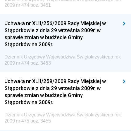
2009 nr 474 poz. 3451
Dziennik Urzędowy Ministerstwa Komunikacji
Dziennik Urzędowy Ministerstwa Przemysłu
Uchwała nr XLII/256/2009 Rady Miejskiej w
Chemicznego i Lekkiego
Stąporkowie z dnia 29 września 2009r. w
Dziennik Urzędowy Ministerstwa Rolnictwa i
sprawie zmian w budżecie Gminy
Gospodarki Żywnościowej
Stąporków na 2009r.
Dziennik Urzędowy Ministra Rodziny, Pracy i Polityki
Społecznej
Dziennik Urzędowy Województwa Świętokrzyskiego rok
2009 nr 474 poz. 3453
Dziennik Urzędowy Ministra Cyfryzacji
Dziennik Urzędowy Ministra Rozwoju
Uchwała nr XLII/259/2009 Rady Miejskiej w
Dziennik Urzędowy Ministra Infrastruktury i
Stąporkowie z dnia 29 września 2009r. w
Budownictwa
sprawie zmian w budżecie Gminy
Stąporków na 2009r.
Dziennik Urzędowy Ministra Gospodarki Morskiej i
Żeglugi Śródlądowej
Dziennik Urzędowy Województwa Świętokrzyskiego rok
Dziennik Urzędowy Ministra Energii
2009 nr 475 poz. 3455
Dziennik Urzędowy Ministra Finansów