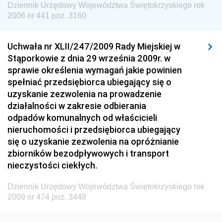
Dziennik Urzędowy Województwa Świętokrzyskiego rok
Dziennik Urzędowy Urzędu Lotnictwa Cywilnego
2006 nr 441 poz. 3160
Dziennik Urzędowy Komisji Nadzoru Finansowego
Uchwała nr XLII/247/2009 Rady Miejskiej w
Dziennik Urzędowy Ministerstwa Hutnictwa i
Stąporkowie z dnia 29 września 2009r. w
Przemysłu Maszynowego
sprawie określenia wymagań jakie powinien
Dziennik Urzędowy Ministerstwa Zdrowia i Opieki
spełniać przedsiębiorca ubiegający się o
Społecznej
uzyskanie zezwolenia na prowadzenie
działalności w zakresie odbierania
Dziennik Urzędowy Ministerstwa Rolnictwa, Leśnictwa
odpadów komunalnych od właścicieli
i Gospodarki Żywnościowej
nieruchomości i przedsiębiorca ubiegający
Dziennik Urzędowy Ministra Spraw Wewnętrznych
się o uzyskanie zezwolenia na opróżnianie
Dziennik Urzędowy Ministra Transportu, Budownictwa
zbiorników bezodpływowych i transport
i Gospodarki Morskiej
nieczystości ciekłych.
Dziennik Urzędowy Ministra Administracji i Cyfryzacji
Dziennik Urzędowy Województwa Świętokrzyskiego rok
Dziennik Urzędowy Głównego Inspektora Ochrony
2009 nr 474 poz. 3448
Środowiska