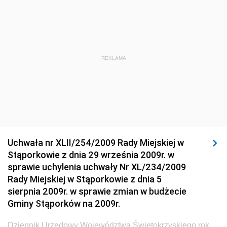
Dziennik Urzędowy Ministra Środowiska
Dziennik Urzędowy Ministra Sportu i Turystyki
Dziennik Urzędowy Ministra Rozwoju Regionalnego
Dziennik Urzędowy Ministra Budownictwa i Przemysłu
REKLAMA
Materiałów Budowlanych
Dziennik Urzędowy Ministra Infrastruktury i Rozwoju
Dziennik Urzędowy Głównego Inspektoratu Ochrony
Środowiska
Dziennik Urzędowy Generalnej Dyrekcji Ochrony
Uchwała nr XLII/254/2009 Rady Miejskiej w
Środowiska
Stąporkowie z dnia 29 września 2009r. w
Dziennik Urzędowy Ministerstwa Administracji,
sprawie uchylenia uchwały Nr XL/234/2009
Gospodarki Terenowej i Ochrony Środowiska
Rady Miejskiej w Stąporkowie z dnia 5
sierpnia 2009r. w sprawie zmian w budżecie
Dziennik Urzędowy Ministerstwa Administracji i
Gminy Stąporków na 2009r.
Gospodarki Przestrzennej
Dziennik Urzędowy Unii Europejskiej, L
Dziennik Urzędowy Województwa Świętokrzyskiego rok