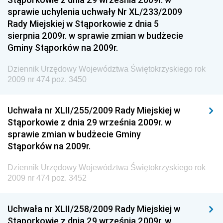
Dziennik Urzędowy Ministra Funduszy i Polityki
sprawie uchylenia uchwały Nr XL/233/2009
Regionalnej
Rady Miejskiej w Stąporkowie z dnia 5
sierpnia 2009r. w sprawie zmian w budżecie
Dziennik Urzędowy Ministra Aktywów Państwowych
Gminy Stąporków na 2009r.
Dziennik Urzędowy Ministra Zdrowia
Dziennik Urzędowy Województwa Świętokrzyskiego rok
Dziennik Urzędowy Ministra Środowiska i Głównego
2009 nr 474 poz. 3450
Inspektora Ochrony Środowiska
Dziennik Urzędowy Ministra Klimatu i Środowiska
Uchwała nr XLII/255/2009 Rady Miejskiej w
Dziennik Urzędowy Ministerstwa Kultury, Dziedzictwa
Stąporkowie z dnia 29 września 2009r. w
Narodowego i Sportu
sprawie zmian w budżecie Gminy
Stąporków na 2009r.
Dziennik Urzędowy Ministra Finansów, Funduszy i
Polityki Regionalnej
Dziennik Urzędowy Województwa Świętokrzyskiego rok
Dziennik Urzędowy Ministra Rozwoju, Pracy i
2009 nr 474 poz. 3452
Technologii
Dziennik Urzędowy Ministra Kultury, Dziedzictwa
Uchwała nr XLII/258/2009 Rady Miejskiej w
Narodowego i Sportu
Stąporkowie z dnia 29 września 2009r. w