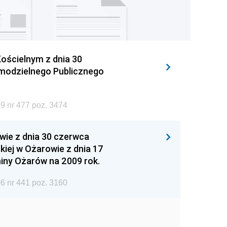
ościelnym z dnia 30
amodzielnego Publicznego
9 nr 477 poz. 3474
wie z dnia 30 czerwca
iej w Ożarowie z dnia 17
iny Ożarów na 2009 rok.
6 nr 441 poz. 3160