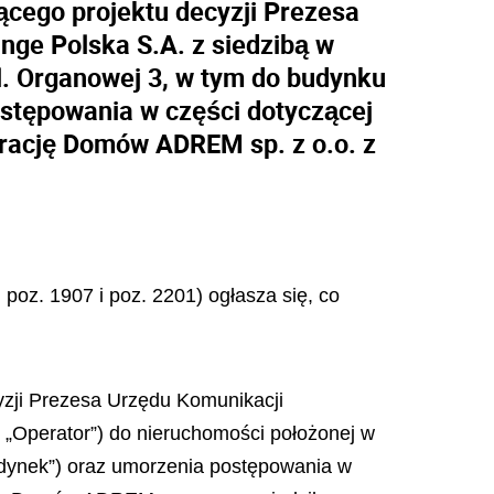
ącego projektu decyzji Prezesa
nge Polska S.A. z siedzibą w
ul. Organowej 3, w tym do budynku
ostępowania w części dotyczącej
rację Domów ADREM sp. z o.o. z
 poz. 1907 i poz. 2201) ogłasza się, co
yzji Prezesa Urzędu Komunikacji
j „Operator”) do nieruchomości poł
o
żonej w
ynek”) oraz umorzenia postępowania w