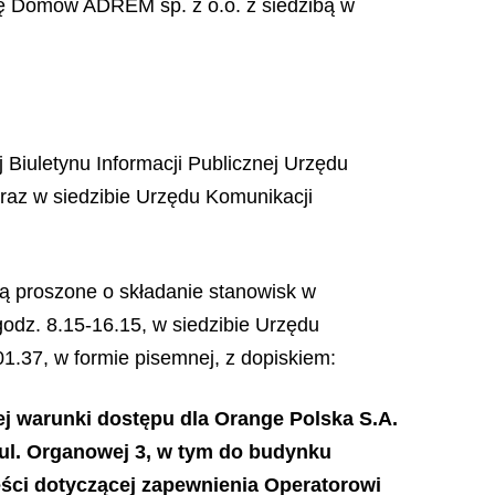
ję Domó
w ADREM sp. z o.o. z siedzib
ą
w
 Biuletynu Informacji Publicznej Urzędu
oraz w siedzibie Urzędu Komunikacji
ą proszone o składanie stanowisk w
odz. 8.15-16.15, w siedzibie Urzędu
01.37, w formie pisemnej, z dopiskiem:
ej warunki dostępu dla Orange Polska S.A.
 ul. Organowej 3, w tym do budynku
ści dotyczącej zapewnienia Operatorowi