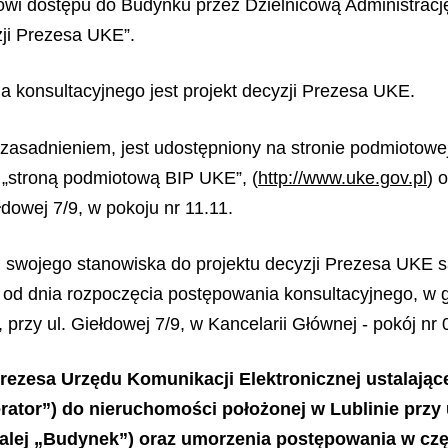
owi dostępu do Budynku przez Dzielnicową Administrac
zji Prezesa UKE
”
.
 konsultacyjnego jest projekt decyzji Prezesa UKE.
uzasadnieniem, jest udostępniony na stronie podmiotowej
j „stroną podmiotową BIP UKE”, (
http://www.uke.gov.pl
) 
łdowej 7/9, w pokoju nr 11.11.
swojego stanowiska do projektu decyzji Prezesa UKE s
 od dnia rozpoczęcia postępowania konsultacyjnego, w g
przy ul. Giełdowej 7/9, w Kancelarii Głównej - pokój nr 
rezesa Urzędu Komunikacji Elektronicznej ustalając
erator”) do nieruchomości położonej w Lublinie przy
alej „Budynek”) oraz umorzenia postępowania w czę