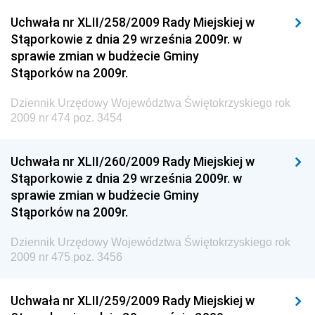
Dziennik Urzędowy Narodowego Banku Polskiego
Uchwała nr XLII/258/2009 Rady Miejskiej w
Dziennik Urzędowy Komendy Głównej Policji
Stąporkowie z dnia 29 września 2009r. w
sprawie zmian w budżecie Gminy
Dziennik Urzędowy Ministra Pracy i Polityki
Stąporków na 2009r.
Społecznej
Dziennik Urzędowy Ministra Transportu, Budownictwa
Dziennik Urzędowy Województwa Świętokrzyskiego rok
i Gospodarki Morskiej
2009 nr 474 poz. 3454
Dziennik Urzędowy Ministra Rozwoju i Technologii
Uchwała nr XLII/260/2009 Rady Miejskiej w
Dziennik Urzędowy Ministra Spraw Zagranicznych
Stąporkowie z dnia 29 września 2009r. w
Dziennik Urzędowy Centralnego Biura
sprawie zmian w budżecie Gminy
Antykorupcyjnego
Stąporków na 2009r.
Dziennik Urzędowy Agencji Bezpieczeństwa
Wewnętrznego
Dziennik Urzędowy Województwa Świętokrzyskiego rok
2009 nr 475 poz. 3456
Dziennik Urzędowy Urzędu Patentowego
Rzeczypospolitej Polskiej
Uchwała nr XLII/259/2009 Rady Miejskiej w
Dziennik Urzędowy Generalnej Dyrekcji Dróg