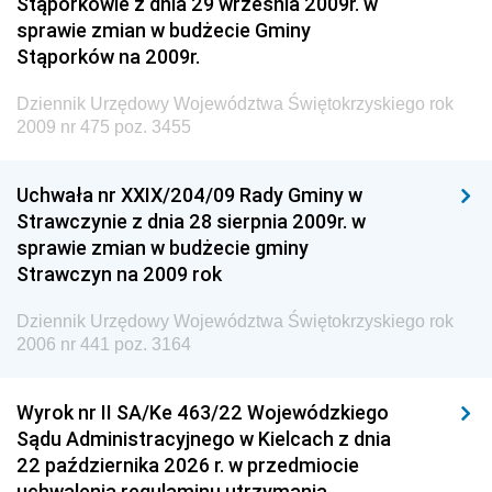
Stąporkowie z dnia 29 września 2009r. w
Krajowych i Autostrad
sprawie zmian w budżecie Gminy
Dziennik Urzędowy Ministra Środowiska
Stąporków na 2009r.
Dziennik Urzędowy Ministra Administracji i Cyfryzacji
Dziennik Urzędowy Województwa Świętokrzyskiego rok
Dziennik Urzędowy Ministra Edukacji
2009 nr 475 poz. 3455
Dziennik Urzędowy Ministra Nauki
Uchwała nr XXIX/204/09 Rady Gminy w
Dziennik Urzędowy Ministra Przemysłu
Strawczynie z dnia 28 sierpnia 2009r. w
Dziennik Urzędowy Ministra Finansów i Gospodarki
sprawie zmian w budżecie gminy
Strawczyn na 2009 rok
Dziennik Urzędowy Ministra do Spraw Unii
Europejskiej
Dziennik Urzędowy Województwa Świętokrzyskiego rok
Dziennik Urzędowy Agencji Wywiadu
2006 nr 441 poz. 3164
Wyrok nr II SA/Ke 463/22 Wojewódzkiego
Sądu Administracyjnego w Kielcach z dnia
22 października 2026 r. w przedmiocie
uchwalenia regulaminu utrzymania