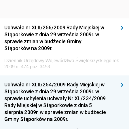
Dziennik Urzędowy Głównego Inspektoratu Ochrony
Środowiska
Dziennik Urzędowy Generalnej Dyrekcji Ochrony
Uchwała nr XLII/256/2009 Rady Miejskiej w
Środowiska
Stąporkowie z dnia 29 września 2009r. w
Dziennik Urzędowy Ministerstwa Administracji,
sprawie zmian w budżecie Gminy
Gospodarki Terenowej i Ochrony Środowiska
Stąporków na 2009r.
Dziennik Urzędowy Ministerstwa Administracji i
Dziennik Urzędowy Województwa Świętokrzyskiego rok
Gospodarki Przestrzennej
2009 nr 474 poz. 3453
Dziennik Urzędowy Unii Europejskiej, L
Dziennik Urzędowy Ministerstwa Komunikacji
Uchwała nr XLII/254/2009 Rady Miejskiej w
Stąporkowie z dnia 29 września 2009r. w
Dziennik Urzędowy Ministerstwa Przemysłu
sprawie uchylenia uchwały Nr XL/234/2009
Chemicznego i Lekkiego
Rady Miejskiej w Stąporkowie z dnia 5
Dziennik Urzędowy Ministerstwa Rolnictwa i
sierpnia 2009r. w sprawie zmian w budżecie
Gospodarki Żywnościowej
Gminy Stąporków na 2009r.
Dziennik Urzędowy Ministra Rodziny, Pracy i Polityki