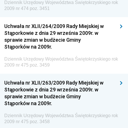
Społecznej
Dziennik Urzędowy Województwa Świętokrzyskiego rok
2009 nr 474 poz. 3451
Dziennik Urzędowy Ministra Cyfryzacji
Dziennik Urzędowy Ministra Rozwoju
Uchwała nr XLII/264/2009 Rady Miejskiej w
Dziennik Urzędowy Ministra Infrastruktury i
Stąporkowie z dnia 29 września 2009r. w
Budownictwa
sprawie zmian w budżecie Gminy
Stąporków na 2009r.
Dziennik Urzędowy Ministra Gospodarki Morskiej i
Żeglugi Śródlądowej
Dziennik Urzędowy Województwa Świętokrzyskiego rok
Dziennik Urzędowy Ministra Energii
2009 nr 475 poz. 3459
Dziennik Urzędowy Ministra Finansów
Uchwała nr XLII/263/2009 Rady Miejskiej w
Dziennik Urzędowy Ministra Sprawiedliwości
Stąporkowie z dnia 29 września 2009r. w
Dziennik Urzędowy Ministra Rozwoju i Finansów
sprawie zmian w budżecie Gminy
Stąporków na 2009r.
Dziennik Urzędowy Wyższego Urzędu Górniczego
Dziennik Urzędowy Prezesa Urzędu Transportu
Dziennik Urzędowy Województwa Świętokrzyskiego rok
Kolejowego
2009 nr 475 poz. 3458