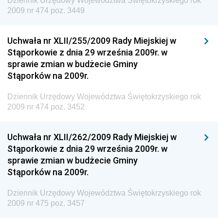
Dziennik Urzędowy Województwa Świętokrzyskiego rok
Dziennik Urzędowy Ministra Klimatu i Środowiska
2009 nr 474 poz. 3449
Dziennik Urzędowy Ministerstwa Kultury, Dziedzictwa
Narodowego i Sportu
Uchwała nr XLII/255/2009 Rady Miejskiej w
Stąporkowie z dnia 29 września 2009r. w
Dziennik Urzędowy Ministra Finansów, Funduszy i
sprawie zmian w budżecie Gminy
Polityki Regionalnej
Stąporków na 2009r.
Dziennik Urzędowy Ministra Rozwoju, Pracy i
Technologii
Dziennik Urzędowy Województwa Świętokrzyskiego rok
2009 nr 474 poz. 3452
Dziennik Urzędowy Ministra Kultury, Dziedzictwa
Narodowego i Sportu
Uchwała nr XLII/262/2009 Rady Miejskiej w
Dziennik Urzędowy Ministra Rodziny i Polityki
Stąporkowie z dnia 29 września 2009r. w
Społecznej
sprawie zmian w budżecie Gminy
Dziennik Urzędowy Komendy Głównej Straży
Stąporków na 2009r.
Granicznej
Dziennik Urzędowy Województwa Świętokrzyskiego rok
Dziennik Urzędowy Głównego Inspektoratu Transportu
2009 nr 475 poz. 3457
Drogowego