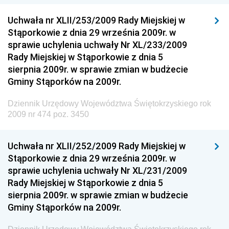
Dziennik Urzędowy Ministra Przedsiębiorczości i
Technologii
Uchwała nr XLII/253/2009 Rady Miejskiej w
Stąporkowie z dnia 29 września 2009r. w
Dziennik Urzędowy Ministra Inwestycji i Rozwoju
sprawie uchylenia uchwały Nr XL/233/2009
Dziennik Urzędowy Naczelnego Dyrektora Archiwów
Rady Miejskiej w Stąporkowie z dnia 5
Państwowych
sierpnia 2009r. w sprawie zmian w budżecie
Dziennik Urzędowy Ministra Finansów, Inwestycji i
Gminy Stąporków na 2009r.
Rozwoju
Dziennik Urzędowy Województwa Świętokrzyskiego rok
Dziennik Urzędowy Ministra Klimatu
2009 nr 474 poz. 3450
Dziennik Urzędowy Ministra Sportu
Dziennik Urzędowy Ministra Funduszy i Polityki
Uchwała nr XLII/252/2009 Rady Miejskiej w
Regionalnej
Stąporkowie z dnia 29 września 2009r. w
sprawie uchylenia uchwały Nr XL/231/2009
Dziennik Urzędowy Ministra Aktywów Państwowych
Rady Miejskiej w Stąporkowie z dnia 5
Dziennik Urzędowy Ministra Zdrowia
sierpnia 2009r. w sprawie zmian w budżecie
Gminy Stąporków na 2009r.
Dziennik Urzędowy Ministra Środowiska i Głównego
Inspektora Ochrony Środowiska