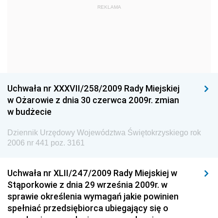
Dziennik Urzędowy Ministra Kultury i Dziedzictwa
REKLAMA
Narodowego
Dziennik Urzędowy Komendy Głównej Policji
Dziennik Urzędowy Ministra Gospodarki
Dziennik Urzędowy Urzędu Ochrony Konkurencji i
Konsumentów
Uchwała nr XXXVII/258/2009 Rady Miejskiej
Dziennik Urzędowy Ministra Pracy i Polityki
w Ożarowie z dnia 30 czerwca 2009r. zmian
Społecznej
w budżecie
Dziennik Urzędowy Ministra Spraw Zagranicznych
Dziennik Urzędowy Województwa Świętokrzyskiego rok
Dziennik Urzędowy Urzędu Lotnictwa Cywilnego
2006 nr 441 poz. 3161
Dziennik Urzędowy Komisji Nadzoru Finansowego
Uchwała nr XLII/247/2009 Rady Miejskiej w
Dziennik Urzędowy Ministerstwa Hutnictwa i
Stąporkowie z dnia 29 września 2009r. w
Przemysłu Maszynowego
sprawie określenia wymagań jakie powinien
Dziennik Urzędowy Ministerstwa Zdrowia i Opieki
spełniać przedsiębiorca ubiegający się o
Społecznej