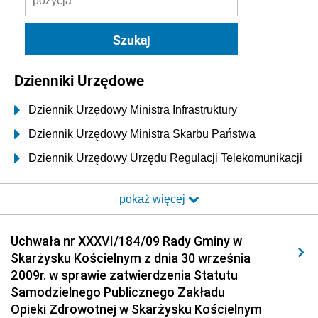
Dzienniki Urzędowe
Dziennik Urzędowy Ministra Infrastruktury
Dziennik Urzędowy Ministra Skarbu Państwa
Dziennik Urzędowy Urzędu Regulacji Telekomunikacji
i Poczty
pokaż więcej
Dziennik Urzędowy Ministra Transportu i Budownictwa
Dziennik Urzędowy Urzędu Komunikacji
Uchwała nr XXXVI/184/09 Rady Gminy w
Elektronicznej
Skarżysku Kościelnym z dnia 30 września
Dziennik Urzędowy Ministra Spraw Wewnętrznych i
2009r. w sprawie zatwierdzenia Statutu
Administracji
Samodzielnego Publicznego Zakładu
Dziennik Urzędowy Ministra Transportu
Opieki Zdrowotnej w Skarżysku Kościelnym