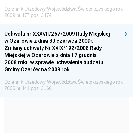
Dziennik Urzędowy Ministra Budownictwa
Dziennik Urzędowy Województwa Świętokrzyskiego rok
Dziennik Urzędowy Ministra Nauki i Szkolnictwa
2009 nr 477 poz. 3474
Wyższego
Dziennik Urzędowy Głównego Urzędu Miar
Uchwała nr XXXVII/257/2009 Rady Miejskiej
w Ożarowie z dnia 30 czerwca 2009r.
Dziennik Urzędowy Ministra Rolnictwa i Rozwoju Wsi
Zmiany uchwały Nr XXIX/192/2008 Rady
Dziennik Urzędowy Ministra Edukacji Narodowej i
Miejskiej w Ożarowie z dnia 17 grudnia
Sportu
2008 roku w sprawie uchwalenia budżetu
Gminy Ożarów na 2009 rok.
Dziennik Urzędowy Ministra Edukacji i Nauki
Dziennik Urzędowy Ministra Edukacji Narodowej
Dziennik Urzędowy Województwa Świętokrzyskiego rok
2006 nr 441 poz. 3160
Dziennik Urzędowy Ministra Gospodarki Morskiej
Dziennik Urzędowy Ministra Obrony Narodowej
Dziennik Urzędowy Komendy Głównej Państwowej
Straży Pożarnej
Dziennik Urzędowy Głównego Urzędu Statystycznego