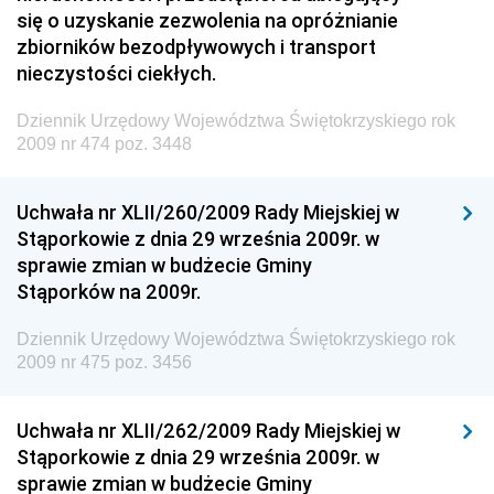
Dziennik Urzędowy Komendy Głównej Policji
się o uzyskanie zezwolenia na opróżnianie
zbiorników bezodpływowych i transport
Dziennik Urzędowy Ministra Pracy i Polityki
nieczystości ciekłych.
Społecznej
Dziennik Urzędowy Ministra Transportu, Budownictwa
Dziennik Urzędowy Województwa Świętokrzyskiego rok
i Gospodarki Morskiej
2009 nr 474 poz. 3448
Dziennik Urzędowy Ministra Rozwoju i Technologii
Uchwała nr XLII/260/2009 Rady Miejskiej w
Dziennik Urzędowy Ministra Spraw Zagranicznych
Stąporkowie z dnia 29 września 2009r. w
Dziennik Urzędowy Centralnego Biura
sprawie zmian w budżecie Gminy
Antykorupcyjnego
Stąporków na 2009r.
Dziennik Urzędowy Agencji Bezpieczeństwa
Wewnętrznego
Dziennik Urzędowy Województwa Świętokrzyskiego rok
2009 nr 475 poz. 3456
Dziennik Urzędowy Urzędu Patentowego
Rzeczypospolitej Polskiej
Uchwała nr XLII/262/2009 Rady Miejskiej w
Dziennik Urzędowy Generalnej Dyrekcji Dróg
Stąporkowie z dnia 29 września 2009r. w
Krajowych i Autostrad
sprawie zmian w budżecie Gminy