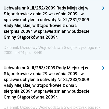
Dziennik Urzędowy Ministra Inwestycji i Rozwoju
Uchwała nr XLII/252/2009 Rady Miejskiej w
Stąporkowie z dnia 29 września 2009r. w
Dziennik Urzędowy Naczelnego Dyrektora Archiwów
sprawie uchylenia uchwały Nr XL/231/2009
Państwowych
Rady Miejskiej w Stąporkowie z dnia 5
Dziennik Urzędowy Ministra Finansów, Inwestycji i
sierpnia 2009r. w sprawie zmian w budżecie
Rozwoju
Gminy Stąporków na 2009r.
Dziennik Urzędowy Ministra Klimatu
Dziennik Urzędowy Województwa Świętokrzyskiego rok
Dziennik Urzędowy Ministra Sportu
2009 nr 474 poz. 3449
Dziennik Urzędowy Ministra Funduszy i Polityki
Regionalnej
Uchwała nr XLII/253/2009 Rady Miejskiej w
Stąporkowie z dnia 29 września 2009r. w
Dziennik Urzędowy Ministra Aktywów Państwowych
sprawie uchylenia uchwały Nr XL/233/2009
Dziennik Urzędowy Ministra Zdrowia
Rady Miejskiej w Stąporkowie z dnia 5
Dziennik Urzędowy Ministra Środowiska i Głównego
sierpnia 2009r. w sprawie zmian w budżecie
Inspektora Ochrony Środowiska
Gminy Stąporków na 2009r.
Dziennik Urzędowy Ministra Klimatu i Środowiska
Dziennik Urzędowy Województwa Świętokrzyskiego rok