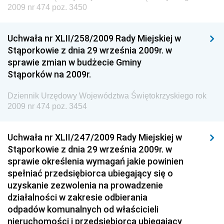
Dziennik Urzędowy Ministerstwa Kultury, Dziedzictwa
2009 nr 474 poz. 3450
Narodowego i Sportu
Dziennik Urzędowy Ministra Finansów, Funduszy i
Uchwała nr XLII/258/2009 Rady Miejskiej w
Polityki Regionalnej
Stąporkowie z dnia 29 września 2009r. w
sprawie zmian w budżecie Gminy
Dziennik Urzędowy Ministra Rozwoju, Pracy i
Stąporków na 2009r.
Technologii
Dziennik Urzędowy Ministra Kultury, Dziedzictwa
Dziennik Urzędowy Województwa Świętokrzyskiego rok
Narodowego i Sportu
2009 nr 474 poz. 3454
Dziennik Urzędowy Ministra Rodziny i Polityki
Społecznej
Uchwała nr XLII/247/2009 Rady Miejskiej w
Stąporkowie z dnia 29 września 2009r. w
Dziennik Urzędowy Komendy Głównej Straży
sprawie określenia wymagań jakie powinien
Granicznej
spełniać przedsiębiorca ubiegający się o
Dziennik Urzędowy Głównego Inspektoratu Transportu
uzyskanie zezwolenia na prowadzenie
Drogowego
działalności w zakresie odbierania
odpadów komunalnych od właścicieli
Dziennik Urzędowy Narodowego Banku Polskiego
nieruchomości i przedsiębiorca ubiegający