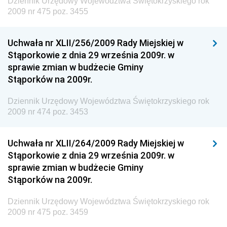
Dziennik Urzędowy Województwa Świętokrzyskiego rok
Dziennik Urzędowy Ministra Cyfryzacji
2009 nr 475 poz. 3455
Dziennik Urzędowy Ministra Rozwoju
Dziennik Urzędowy Ministra Infrastruktury i
Uchwała nr XLII/256/2009 Rady Miejskiej w
Budownictwa
Stąporkowie z dnia 29 września 2009r. w
sprawie zmian w budżecie Gminy
Dziennik Urzędowy Ministra Gospodarki Morskiej i
Stąporków na 2009r.
Żeglugi Śródlądowej
Dziennik Urzędowy Ministra Energii
Dziennik Urzędowy Województwa Świętokrzyskiego rok
2009 nr 474 poz. 3453
Dziennik Urzędowy Ministra Finansów
Dziennik Urzędowy Ministra Sprawiedliwości
Uchwała nr XLII/264/2009 Rady Miejskiej w
Dziennik Urzędowy Ministra Rozwoju i Finansów
Stąporkowie z dnia 29 września 2009r. w
Dziennik Urzędowy Wyższego Urzędu Górniczego
sprawie zmian w budżecie Gminy
Stąporków na 2009r.
Dziennik Urzędowy Prezesa Urzędu Transportu
Kolejowego
Dziennik Urzędowy Województwa Świętokrzyskiego rok
Dziennik Urzędowy Ministra Przedsiębiorczości i
2009 nr 475 poz. 3459
Technologii