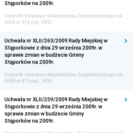
Środowiska
Stąporków na 2009r.
Dziennik Urzędowy Generalnej Dyrekcji Ochrony
Dziennik Urzędowy Województwa Świętokrzyskiego rok
Środowiska
2009 nr 474 poz. 3452
Dziennik Urzędowy Ministerstwa Administracji,
Gospodarki Terenowej i Ochrony Środowiska
Uchwała nr XLII/263/2009 Rady Miejskiej w
Dziennik Urzędowy Ministerstwa Administracji i
Stąporkowie z dnia 29 września 2009r. w
Gospodarki Przestrzennej
sprawie zmian w budżecie Gminy
Stąporków na 2009r.
Dziennik Urzędowy Unii Europejskiej, L
Dziennik Urzędowy Ministerstwa Komunikacji
Dziennik Urzędowy Województwa Świętokrzyskiego rok
2009 nr 475 poz. 3458
Dziennik Urzędowy Ministerstwa Przemysłu
Chemicznego i Lekkiego
Uchwała nr XLII/259/2009 Rady Miejskiej w
Dziennik Urzędowy Ministerstwa Rolnictwa i
Stąporkowie z dnia 29 września 2009r. w
Gospodarki Żywnościowej
sprawie zmian w budżecie Gminy
Dziennik Urzędowy Ministra Rodziny, Pracy i Polityki
Stąporków na 2009r.
Społecznej