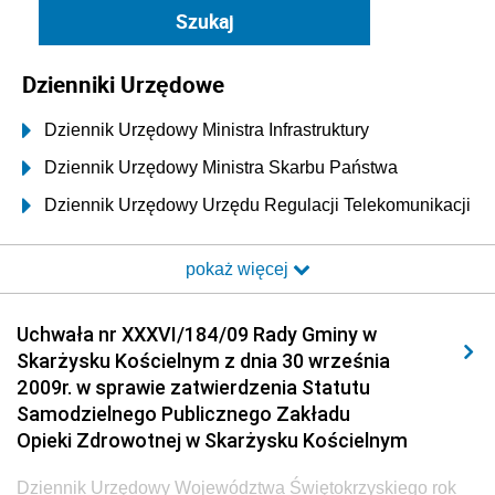
Dzienniki Urzędowe
Dziennik Urzędowy Ministra Infrastruktury
Dziennik Urzędowy Ministra Skarbu Państwa
Dziennik Urzędowy Urzędu Regulacji Telekomunikacji
i Poczty
pokaż więcej
Dziennik Urzędowy Ministra Transportu i Budownictwa
Dziennik Urzędowy Urzędu Komunikacji
Uchwała nr XXXVI/184/09 Rady Gminy w
Elektronicznej
Skarżysku Kościelnym z dnia 30 września
Dziennik Urzędowy Ministra Spraw Wewnętrznych i
2009r. w sprawie zatwierdzenia Statutu
Administracji
Samodzielnego Publicznego Zakładu
Dziennik Urzędowy Ministra Transportu
Opieki Zdrowotnej w Skarżysku Kościelnym
Dziennik Urzędowy Ministra Budownictwa
Dziennik Urzędowy Województwa Świętokrzyskiego rok