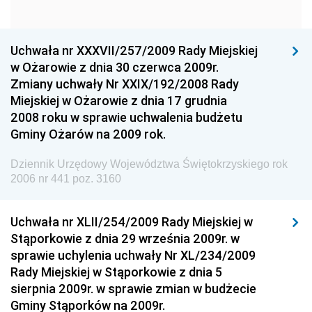
Narodowego
Dziennik Urzędowy Komendy Głównej Policji
Uchwała nr XXXVII/257/2009 Rady Miejskiej
Dziennik Urzędowy Ministra Gospodarki
w Ożarowie z dnia 30 czerwca 2009r.
Dziennik Urzędowy Urzędu Ochrony Konkurencji i
Zmiany uchwały Nr XXIX/192/2008 Rady
Konsumentów
Miejskiej w Ożarowie z dnia 17 grudnia
Dziennik Urzędowy Ministra Pracy i Polityki
2008 roku w sprawie uchwalenia budżetu
Społecznej
Gminy Ożarów na 2009 rok.
Dziennik Urzędowy Ministra Spraw Zagranicznych
Dziennik Urzędowy Województwa Świętokrzyskiego rok
Dziennik Urzędowy Urzędu Lotnictwa Cywilnego
2006 nr 441 poz. 3160
Dziennik Urzędowy Komisji Nadzoru Finansowego
Uchwała nr XLII/254/2009 Rady Miejskiej w
Dziennik Urzędowy Ministerstwa Hutnictwa i
Stąporkowie z dnia 29 września 2009r. w
Przemysłu Maszynowego
sprawie uchylenia uchwały Nr XL/234/2009
Dziennik Urzędowy Ministerstwa Zdrowia i Opieki
Rady Miejskiej w Stąporkowie z dnia 5
Społecznej
sierpnia 2009r. w sprawie zmian w budżecie
Gminy Stąporków na 2009r.
Dziennik Urzędowy Ministerstwa Rolnictwa, Leśnictwa