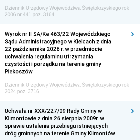
Europejskiej
Dziennik Urzędowy Województwa Świętokrzyskiego rok
Dziennik Urzędowy Agencji Wywiadu
2006 nr 441 poz. 3164
Wyrok nr II SA/Ke 463/22 Wojewódzkiego
Sądu Administracyjnego w Kielcach z dnia
22 października 2026 r. w przedmiocie
uchwalenia regulaminu utrzymania
czystości i porządku na terenie gminy
Piekoszów
Dziennik Urzędowy Województwa Świętokrzyskiego rok
2024 poz. 3716
Uchwała nr XXX/227/09 Rady Gminy w
Klimontowie z dnia 26 sierpnia 2009r. w
sprawie ustalenia przebiegu istniejących
dróg gminnych na terenie Gminy Klimontów