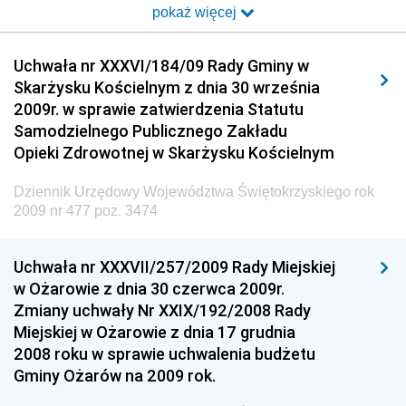
pokaż więcej
Dziennik Urzędowy Ministra Transportu i Budownictwa
Dziennik Urzędowy Urzędu Komunikacji
Uchwała nr XXXVI/184/09 Rady Gminy w
Elektronicznej
Skarżysku Kościelnym z dnia 30 września
Dziennik Urzędowy Ministra Spraw Wewnętrznych i
2009r. w sprawie zatwierdzenia Statutu
Administracji
Samodzielnego Publicznego Zakładu
Dziennik Urzędowy Ministra Transportu
Opieki Zdrowotnej w Skarżysku Kościelnym
Dziennik Urzędowy Ministra Budownictwa
Dziennik Urzędowy Województwa Świętokrzyskiego rok
Dziennik Urzędowy Ministra Nauki i Szkolnictwa
2009 nr 477 poz. 3474
Wyższego
Dziennik Urzędowy Głównego Urzędu Miar
Uchwała nr XXXVII/257/2009 Rady Miejskiej
w Ożarowie z dnia 30 czerwca 2009r.
Dziennik Urzędowy Ministra Rolnictwa i Rozwoju Wsi
Zmiany uchwały Nr XXIX/192/2008 Rady
Dziennik Urzędowy Ministra Edukacji Narodowej i
Miejskiej w Ożarowie z dnia 17 grudnia
Sportu
2008 roku w sprawie uchwalenia budżetu
Gminy Ożarów na 2009 rok.
Dziennik Urzędowy Ministra Edukacji i Nauki