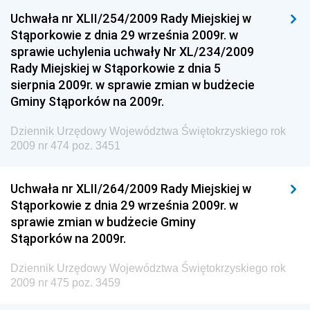
Dziennik Urzędowy Ministerstwa Komunikacji
Uchwała nr XLII/254/2009 Rady Miejskiej w
Stąporkowie z dnia 29 września 2009r. w
Dziennik Urzędowy Ministerstwa Przemysłu
sprawie uchylenia uchwały Nr XL/234/2009
Chemicznego i Lekkiego
Rady Miejskiej w Stąporkowie z dnia 5
Dziennik Urzędowy Ministerstwa Rolnictwa i
sierpnia 2009r. w sprawie zmian w budżecie
Gospodarki Żywnościowej
Gminy Stąporków na 2009r.
Dziennik Urzędowy Ministra Rodziny, Pracy i Polityki
Społecznej
Dziennik Urzędowy Województwa Świętokrzyskiego rok
2009 nr 474 poz. 3451
Dziennik Urzędowy Ministra Cyfryzacji
Dziennik Urzędowy Ministra Rozwoju
Uchwała nr XLII/264/2009 Rady Miejskiej w
Dziennik Urzędowy Ministra Infrastruktury i
Stąporkowie z dnia 29 września 2009r. w
Budownictwa
sprawie zmian w budżecie Gminy
Stąporków na 2009r.
Dziennik Urzędowy Ministra Gospodarki Morskiej i
Żeglugi Śródlądowej
Dziennik Urzędowy Województwa Świętokrzyskiego rok
Dziennik Urzędowy Ministra Energii
2009 nr 475 poz. 3459
Dziennik Urzędowy Ministra Finansów