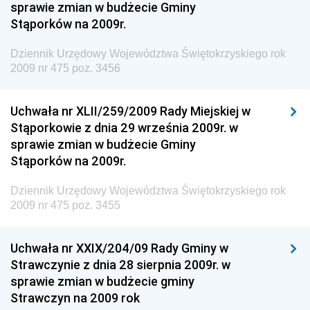
sprawie zmian w budżecie Gminy
Antykorupcyjnego
Stąporków na 2009r.
Dziennik Urzędowy Agencji Bezpieczeństwa
Wewnętrznego
Dziennik Urzędowy Województwa Świętokrzyskiego rok
2009 nr 475 poz. 3456
Dziennik Urzędowy Urzędu Patentowego
Rzeczypospolitej Polskiej
Uchwała nr XLII/259/2009 Rady Miejskiej w
Dziennik Urzędowy Generalnej Dyrekcji Dróg
Stąporkowie z dnia 29 września 2009r. w
Krajowych i Autostrad
sprawie zmian w budżecie Gminy
Dziennik Urzędowy Ministra Środowiska
Stąporków na 2009r.
Dziennik Urzędowy Ministra Administracji i Cyfryzacji
Dziennik Urzędowy Województwa Świętokrzyskiego rok
Dziennik Urzędowy Ministra Edukacji
2009 nr 475 poz. 3455
Dziennik Urzędowy Ministra Nauki
Uchwała nr XXIX/204/09 Rady Gminy w
Dziennik Urzędowy Ministra Przemysłu
Strawczynie z dnia 28 sierpnia 2009r. w
Dziennik Urzędowy Ministra Finansów i Gospodarki
sprawie zmian w budżecie gminy
Strawczyn na 2009 rok
Dziennik Urzędowy Ministra do Spraw Unii