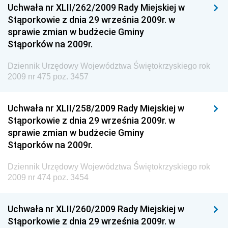
Uchwała nr XLII/262/2009 Rady Miejskiej w
Dziennik Urzędowy Ministra Rodziny i Polityki
Stąporkowie z dnia 29 września 2009r. w
Społecznej
sprawie zmian w budżecie Gminy
Dziennik Urzędowy Komendy Głównej Straży
Stąporków na 2009r.
Granicznej
Dziennik Urzędowy Województwa Świętokrzyskiego rok
Dziennik Urzędowy Głównego Inspektoratu Transportu
2009 nr 475 poz. 3457
Drogowego
Dziennik Urzędowy Narodowego Banku Polskiego
Uchwała nr XLII/258/2009 Rady Miejskiej w
Dziennik Urzędowy Komendy Głównej Policji
Stąporkowie z dnia 29 września 2009r. w
sprawie zmian w budżecie Gminy
Dziennik Urzędowy Ministra Pracy i Polityki
Stąporków na 2009r.
Społecznej
Dziennik Urzędowy Ministra Transportu, Budownictwa
Dziennik Urzędowy Województwa Świętokrzyskiego rok
i Gospodarki Morskiej
2009 nr 474 poz. 3454
Dziennik Urzędowy Ministra Rozwoju i Technologii
Uchwała nr XLII/260/2009 Rady Miejskiej w
Dziennik Urzędowy Ministra Spraw Zagranicznych
Stąporkowie z dnia 29 września 2009r. w
Dziennik Urzędowy Centralnego Biura