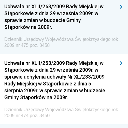
Uchwała nr XLII/263/2009 Rady Miejskiej w
Dziennik Urzędowy Ministra Sprawiedliwości
Stąporkowie z dnia 29 września 2009r. w
Dziennik Urzędowy Ministra Rozwoju i Finansów
sprawie zmian w budżecie Gminy
Stąporków na 2009r.
Dziennik Urzędowy Wyższego Urzędu Górniczego
Dziennik Urzędowy Prezesa Urzędu Transportu
Dziennik Urzędowy Województwa Świętokrzyskiego rok
Kolejowego
2009 nr 475 poz. 3458
Dziennik Urzędowy Ministra Przedsiębiorczości i
Technologii
Uchwała nr XLII/253/2009 Rady Miejskiej w
Stąporkowie z dnia 29 września 2009r. w
Dziennik Urzędowy Ministra Inwestycji i Rozwoju
sprawie uchylenia uchwały Nr XL/233/2009
Dziennik Urzędowy Naczelnego Dyrektora Archiwów
Rady Miejskiej w Stąporkowie z dnia 5
Państwowych
sierpnia 2009r. w sprawie zmian w budżecie
Dziennik Urzędowy Ministra Finansów, Inwestycji i
Gminy Stąporków na 2009r.
Rozwoju
Dziennik Urzędowy Województwa Świętokrzyskiego rok
Dziennik Urzędowy Ministra Klimatu
2009 nr 474 poz. 3450
Dziennik Urzędowy Ministra Sportu