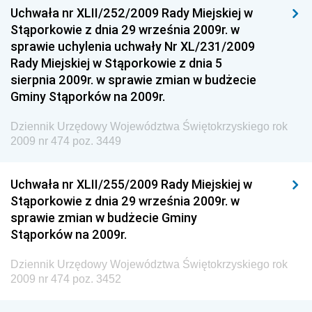
Dziennik Urzędowy Ministra Funduszy i Polityki
Uchwała nr XLII/252/2009 Rady Miejskiej w
Regionalnej
Stąporkowie z dnia 29 września 2009r. w
sprawie uchylenia uchwały Nr XL/231/2009
Dziennik Urzędowy Ministra Aktywów Państwowych
Rady Miejskiej w Stąporkowie z dnia 5
Dziennik Urzędowy Ministra Zdrowia
sierpnia 2009r. w sprawie zmian w budżecie
Gminy Stąporków na 2009r.
Dziennik Urzędowy Ministra Środowiska i Głównego
Inspektora Ochrony Środowiska
Dziennik Urzędowy Województwa Świętokrzyskiego rok
Dziennik Urzędowy Ministra Klimatu i Środowiska
2009 nr 474 poz. 3449
Dziennik Urzędowy Ministerstwa Kultury, Dziedzictwa
Narodowego i Sportu
Uchwała nr XLII/255/2009 Rady Miejskiej w
Stąporkowie z dnia 29 września 2009r. w
Dziennik Urzędowy Ministra Finansów, Funduszy i
sprawie zmian w budżecie Gminy
Polityki Regionalnej
Stąporków na 2009r.
Dziennik Urzędowy Ministra Rozwoju, Pracy i
Technologii
Dziennik Urzędowy Województwa Świętokrzyskiego rok
2009 nr 474 poz. 3452
Dziennik Urzędowy Ministra Kultury, Dziedzictwa
Narodowego i Sportu