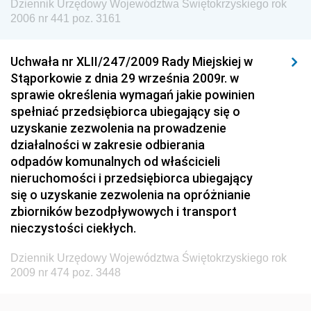
Dziennik Urzędowy Województwa Świętokrzyskiego rok
Dziennik Urzędowy Urzędu Lotnictwa Cywilnego
2006 nr 441 poz. 3161
Dziennik Urzędowy Komisji Nadzoru Finansowego
Uchwała nr XLII/247/2009 Rady Miejskiej w
Dziennik Urzędowy Ministerstwa Hutnictwa i
Stąporkowie z dnia 29 września 2009r. w
Przemysłu Maszynowego
sprawie określenia wymagań jakie powinien
Dziennik Urzędowy Ministerstwa Zdrowia i Opieki
spełniać przedsiębiorca ubiegający się o
Społecznej
uzyskanie zezwolenia na prowadzenie
działalności w zakresie odbierania
Dziennik Urzędowy Ministerstwa Rolnictwa, Leśnictwa
odpadów komunalnych od właścicieli
i Gospodarki Żywnościowej
nieruchomości i przedsiębiorca ubiegający
Dziennik Urzędowy Ministra Spraw Wewnętrznych
się o uzyskanie zezwolenia na opróżnianie
Dziennik Urzędowy Ministra Transportu, Budownictwa
zbiorników bezodpływowych i transport
i Gospodarki Morskiej
nieczystości ciekłych.
Dziennik Urzędowy Ministra Administracji i Cyfryzacji
Dziennik Urzędowy Województwa Świętokrzyskiego rok
Dziennik Urzędowy Głównego Inspektora Ochrony
2009 nr 474 poz. 3448
Środowiska