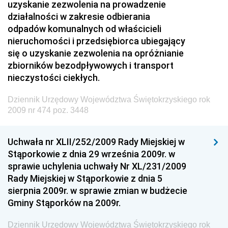
uzyskanie zezwolenia na prowadzenie
Kolejowego
działalności w zakresie odbierania
Dziennik Urzędowy Ministra Przedsiębiorczości i
odpadów komunalnych od właścicieli
Technologii
nieruchomości i przedsiębiorca ubiegający
się o uzyskanie zezwolenia na opróżnianie
Dziennik Urzędowy Ministra Inwestycji i Rozwoju
zbiorników bezodpływowych i transport
Dziennik Urzędowy Naczelnego Dyrektora Archiwów
nieczystości ciekłych.
Państwowych
Dziennik Urzędowy Województwa Świętokrzyskiego rok
Dziennik Urzędowy Ministra Finansów, Inwestycji i
2009 nr 474 poz. 3448
Rozwoju
Dziennik Urzędowy Ministra Klimatu
Uchwała nr XLII/252/2009 Rady Miejskiej w
Dziennik Urzędowy Ministra Sportu
Stąporkowie z dnia 29 września 2009r. w
Dziennik Urzędowy Ministra Funduszy i Polityki
sprawie uchylenia uchwały Nr XL/231/2009
Regionalnej
Rady Miejskiej w Stąporkowie z dnia 5
sierpnia 2009r. w sprawie zmian w budżecie
Dziennik Urzędowy Ministra Aktywów Państwowych
Gminy Stąporków na 2009r.
Dziennik Urzędowy Ministra Zdrowia
Dziennik Urzędowy Województwa Świętokrzyskiego rok
Dziennik Urzędowy Ministra Środowiska i Głównego