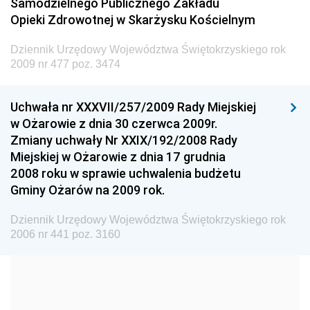
Samodzielnego Publicznego Zakładu
Dziennik Urzędowy Ministra Transportu
Opieki Zdrowotnej w Skarżysku Kościelnym
Dziennik Urzędowy Ministra Budownictwa
Dziennik Urzędowy Województwa Świętokrzyskiego rok
Dziennik Urzędowy Ministra Nauki i Szkolnictwa
2009 nr 477 poz. 3474
Wyższego
Dziennik Urzędowy Głównego Urzędu Miar
Uchwała nr XXXVII/257/2009 Rady Miejskiej
w Ożarowie z dnia 30 czerwca 2009r.
Dziennik Urzędowy Ministra Rolnictwa i Rozwoju Wsi
Zmiany uchwały Nr XXIX/192/2008 Rady
Dziennik Urzędowy Ministra Edukacji Narodowej i
Miejskiej w Ożarowie z dnia 17 grudnia
Sportu
2008 roku w sprawie uchwalenia budżetu
Gminy Ożarów na 2009 rok.
Dziennik Urzędowy Ministra Edukacji i Nauki
Dziennik Urzędowy Ministra Edukacji Narodowej
Dziennik Urzędowy Województwa Świętokrzyskiego rok
2006 nr 441 poz. 3160
Dziennik Urzędowy Ministra Gospodarki Morskiej
Dziennik Urzędowy Ministra Obrony Narodowej
Dziennik Urzędowy Komendy Głównej Państwowej
Straży Pożarnej