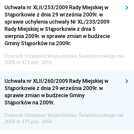
Drogowego
Uchwała nr XLII/253/2009 Rady Miejskiej w
Stąporkowie z dnia 29 września 2009r. w
Dziennik Urzędowy Narodowego Banku Polskiego
sprawie uchylenia uchwały Nr XL/233/2009
Dziennik Urzędowy Komendy Głównej Policji
Rady Miejskiej w Stąporkowie z dnia 5
sierpnia 2009r. w sprawie zmian w budżecie
Dziennik Urzędowy Ministra Pracy i Polityki
Gminy Stąporków na 2009r.
Społecznej
Dziennik Urzędowy Ministra Transportu, Budownictwa
Dziennik Urzędowy Województwa Świętokrzyskiego rok
i Gospodarki Morskiej
2009 nr 474 poz. 3450
Dziennik Urzędowy Ministra Rozwoju i Technologii
Uchwała nr XLII/260/2009 Rady Miejskiej w
Dziennik Urzędowy Ministra Spraw Zagranicznych
Stąporkowie z dnia 29 września 2009r. w
Dziennik Urzędowy Centralnego Biura
sprawie zmian w budżecie Gminy
Antykorupcyjnego
Stąporków na 2009r.
Dziennik Urzędowy Agencji Bezpieczeństwa
Wewnętrznego
Dziennik Urzędowy Województwa Świętokrzyskiego rok
2009 nr 475 poz. 3456
Dziennik Urzędowy Urzędu Patentowego
Rzeczypospolitej Polskiej