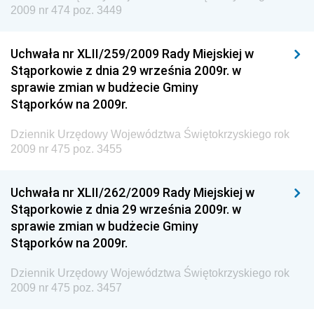
2009 nr 474 poz. 3449
Inspektora Ochrony Środowiska
Dziennik Urzędowy Ministra Klimatu i Środowiska
Uchwała nr XLII/259/2009 Rady Miejskiej w
Dziennik Urzędowy Ministerstwa Kultury, Dziedzictwa
Stąporkowie z dnia 29 września 2009r. w
Narodowego i Sportu
sprawie zmian w budżecie Gminy
Stąporków na 2009r.
Dziennik Urzędowy Ministra Finansów, Funduszy i
Polityki Regionalnej
Dziennik Urzędowy Województwa Świętokrzyskiego rok
Dziennik Urzędowy Ministra Rozwoju, Pracy i
2009 nr 475 poz. 3455
Technologii
Dziennik Urzędowy Ministra Kultury, Dziedzictwa
Uchwała nr XLII/262/2009 Rady Miejskiej w
Narodowego i Sportu
Stąporkowie z dnia 29 września 2009r. w
sprawie zmian w budżecie Gminy
Dziennik Urzędowy Ministra Rodziny i Polityki
Stąporków na 2009r.
Społecznej
Dziennik Urzędowy Komendy Głównej Straży
Dziennik Urzędowy Województwa Świętokrzyskiego rok
Granicznej
2009 nr 475 poz. 3457
Dziennik Urzędowy Głównego Inspektoratu Transportu