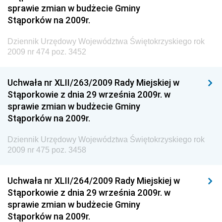
sprawie zmian w budżecie Gminy
Dziennik Urzędowy Ministra Infrastruktury i Rozwoju
Stąporków na 2009r.
Dziennik Urzędowy Głównego Inspektoratu Ochrony
Środowiska
Dziennik Urzędowy Województwa Świętokrzyskiego rok
2009 nr 474 poz. 3452
Dziennik Urzędowy Generalnej Dyrekcji Ochrony
Środowiska
Uchwała nr XLII/263/2009 Rady Miejskiej w
Dziennik Urzędowy Ministerstwa Administracji,
Stąporkowie z dnia 29 września 2009r. w
Gospodarki Terenowej i Ochrony Środowiska
sprawie zmian w budżecie Gminy
Dziennik Urzędowy Ministerstwa Administracji i
Stąporków na 2009r.
Gospodarki Przestrzennej
Dziennik Urzędowy Województwa Świętokrzyskiego rok
Dziennik Urzędowy Unii Europejskiej, L
2009 nr 475 poz. 3458
Dziennik Urzędowy Ministerstwa Komunikacji
Dziennik Urzędowy Ministerstwa Przemysłu
Uchwała nr XLII/264/2009 Rady Miejskiej w
Chemicznego i Lekkiego
Stąporkowie z dnia 29 września 2009r. w
sprawie zmian w budżecie Gminy
Dziennik Urzędowy Ministerstwa Rolnictwa i
Stąporków na 2009r.
Gospodarki Żywnościowej