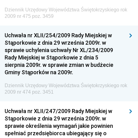
Dziennik Urzędowy Ministra Rodziny, Pracy i Polityki
Dziennik Urzędowy Województwa Świętokrzyskiego rok
Społecznej
2009 nr 475 poz. 3459
Dziennik Urzędowy Ministra Cyfryzacji
Uchwała nr XLII/254/2009 Rady Miejskiej w
Dziennik Urzędowy Ministra Rozwoju
Stąporkowie z dnia 29 września 2009r. w
Dziennik Urzędowy Ministra Infrastruktury i
sprawie uchylenia uchwały Nr XL/234/2009
Budownictwa
Rady Miejskiej w Stąporkowie z dnia 5
sierpnia 2009r. w sprawie zmian w budżecie
Dziennik Urzędowy Ministra Gospodarki Morskiej i
Gminy Stąporków na 2009r.
Żeglugi Śródlądowej
Dziennik Urzędowy Ministra Energii
Dziennik Urzędowy Województwa Świętokrzyskiego rok
2009 nr 474 poz. 3451
Dziennik Urzędowy Ministra Finansów
Dziennik Urzędowy Ministra Sprawiedliwości
Uchwała nr XLII/247/2009 Rady Miejskiej w
Dziennik Urzędowy Ministra Rozwoju i Finansów
Stąporkowie z dnia 29 września 2009r. w
Dziennik Urzędowy Wyższego Urzędu Górniczego
sprawie określenia wymagań jakie powinien
spełniać przedsiębiorca ubiegający się o
Dziennik Urzędowy Prezesa Urzędu Transportu