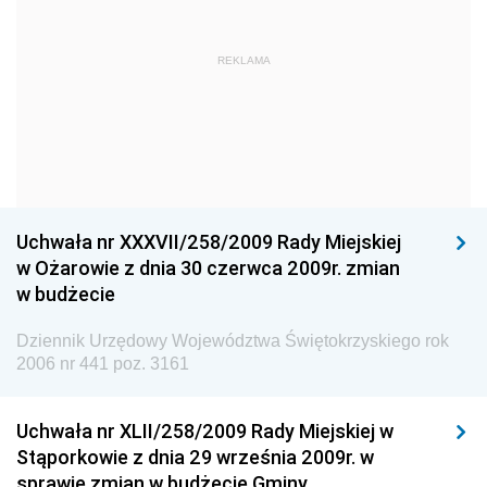
Dziennik Urzędowy Głównego Urzędu Statystycznego
Dziennik Urzędowy Ministra Kultury i Dziedzictwa
REKLAMA
Narodowego
Dziennik Urzędowy Komendy Głównej Policji
Dziennik Urzędowy Ministra Gospodarki
Dziennik Urzędowy Urzędu Ochrony Konkurencji i
Konsumentów
Uchwała nr XXXVII/258/2009 Rady Miejskiej
Dziennik Urzędowy Ministra Pracy i Polityki
w Ożarowie z dnia 30 czerwca 2009r. zmian
Społecznej
w budżecie
Dziennik Urzędowy Ministra Spraw Zagranicznych
Dziennik Urzędowy Województwa Świętokrzyskiego rok
Dziennik Urzędowy Urzędu Lotnictwa Cywilnego
2006 nr 441 poz. 3161
Dziennik Urzędowy Komisji Nadzoru Finansowego
Uchwała nr XLII/258/2009 Rady Miejskiej w
Dziennik Urzędowy Ministerstwa Hutnictwa i
Stąporkowie z dnia 29 września 2009r. w
Przemysłu Maszynowego
sprawie zmian w budżecie Gminy