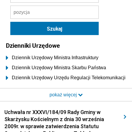
Dzienniki Urzędowe
Dziennik Urzędowy Ministra Infrastruktury
Dziennik Urzędowy Ministra Skarbu Państwa
Dziennik Urzędowy Urzędu Regulacji Telekomunikacji
i Poczty
pokaż więcej
Dziennik Urzędowy Ministra Transportu i Budownictwa
Dziennik Urzędowy Urzędu Komunikacji
Uchwała nr XXXVI/184/09 Rady Gminy w
Elektronicznej
Skarżysku Kościelnym z dnia 30 września
Dziennik Urzędowy Ministra Spraw Wewnętrznych i
2009r. w sprawie zatwierdzenia Statutu
Administracji