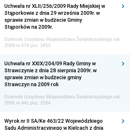
Uchwała nr XLII/256/2009 Rady Miejskiej w
Dziennik Urzędowy Generalnej Dyrekcji Dróg
Stąporkowie z dnia 29 września 2009r. w
Krajowych i Autostrad
sprawie zmian w budżecie Gminy
Dziennik Urzędowy Ministra Środowiska
Stąporków na 2009r.
Dziennik Urzędowy Ministra Administracji i Cyfryzacji
Dziennik Urzędowy Województwa Świętokrzyskiego rok
Dziennik Urzędowy Ministra Edukacji
2009 nr 474 poz. 3453
Dziennik Urzędowy Ministra Nauki
Uchwała nr XXIX/204/09 Rady Gminy w
Dziennik Urzędowy Ministra Przemysłu
Strawczynie z dnia 28 sierpnia 2009r. w
Dziennik Urzędowy Ministra Finansów i Gospodarki
sprawie zmian w budżecie gminy
Strawczyn na 2009 rok
Dziennik Urzędowy Ministra do Spraw Unii
Europejskiej
Dziennik Urzędowy Województwa Świętokrzyskiego rok
Dziennik Urzędowy Agencji Wywiadu
2006 nr 441 poz. 3164
Wyrok nr II SA/Ke 463/22 Wojewódzkiego
Sądu Administracyjnego w Kielcach z dnia