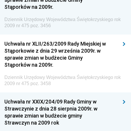
Antykorupcyjnego
Stąporków na 2009r.
Dziennik Urzędowy Agencji Bezpieczeństwa
Wewnętrznego
Dziennik Urzędowy Województwa Świętokrzyskiego rok
2009 nr 475 poz. 3456
Dziennik Urzędowy Urzędu Patentowego
Rzeczypospolitej Polskiej
Uchwała nr XLII/263/2009 Rady Miejskiej w
Dziennik Urzędowy Generalnej Dyrekcji Dróg
Stąporkowie z dnia 29 września 2009r. w
Krajowych i Autostrad
sprawie zmian w budżecie Gminy
Dziennik Urzędowy Ministra Środowiska
Stąporków na 2009r.
Dziennik Urzędowy Ministra Administracji i Cyfryzacji
Dziennik Urzędowy Województwa Świętokrzyskiego rok
Dziennik Urzędowy Ministra Edukacji
2009 nr 475 poz. 3458
Dziennik Urzędowy Ministra Nauki
Uchwała nr XXIX/204/09 Rady Gminy w
Dziennik Urzędowy Ministra Przemysłu
Strawczynie z dnia 28 sierpnia 2009r. w
Dziennik Urzędowy Ministra Finansów i Gospodarki
sprawie zmian w budżecie gminy
Strawczyn na 2009 rok
Dziennik Urzędowy Ministra do Spraw Unii
Europejskiej