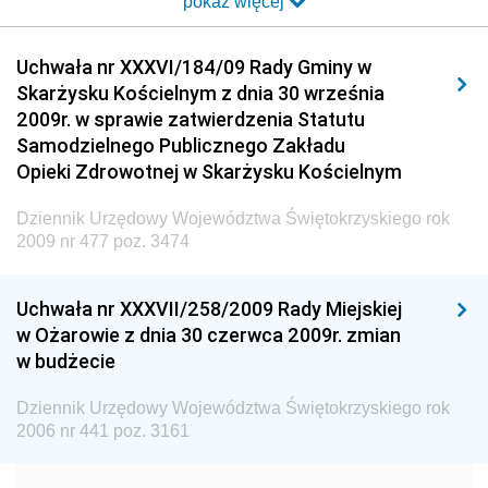
pokaż więcej
Dziennik Urzędowy Ministra Transportu i Budownictwa
Dziennik Urzędowy Urzędu Komunikacji
Uchwała nr XXXVI/184/09 Rady Gminy w
Elektronicznej
Skarżysku Kościelnym z dnia 30 września
Dziennik Urzędowy Ministra Spraw Wewnętrznych i
2009r. w sprawie zatwierdzenia Statutu
Administracji
Samodzielnego Publicznego Zakładu
Dziennik Urzędowy Ministra Transportu
Opieki Zdrowotnej w Skarżysku Kościelnym
Dziennik Urzędowy Ministra Budownictwa
Dziennik Urzędowy Województwa Świętokrzyskiego rok
Dziennik Urzędowy Ministra Nauki i Szkolnictwa
2009 nr 477 poz. 3474
Wyższego
Dziennik Urzędowy Głównego Urzędu Miar
Uchwała nr XXXVII/258/2009 Rady Miejskiej
w Ożarowie z dnia 30 czerwca 2009r. zmian
Dziennik Urzędowy Ministra Rolnictwa i Rozwoju Wsi
w budżecie
Dziennik Urzędowy Ministra Edukacji Narodowej i
Sportu
Dziennik Urzędowy Województwa Świętokrzyskiego rok
2006 nr 441 poz. 3161
Dziennik Urzędowy Ministra Edukacji i Nauki
Dziennik Urzędowy Ministra Edukacji Narodowej