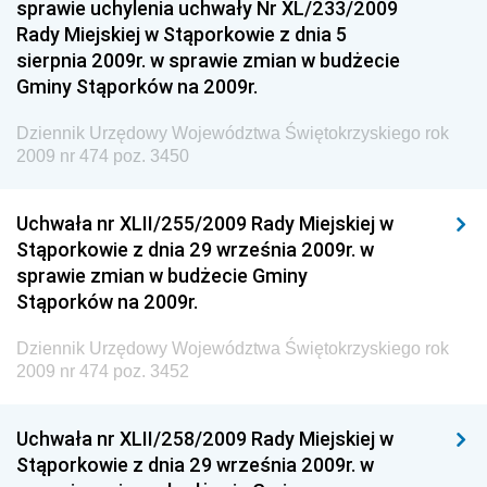
Dziennik Urzędowy Ministra Funduszy i Polityki
sprawie uchylenia uchwały Nr XL/233/2009
Regionalnej
Rady Miejskiej w Stąporkowie z dnia 5
sierpnia 2009r. w sprawie zmian w budżecie
Dziennik Urzędowy Ministra Aktywów Państwowych
Gminy Stąporków na 2009r.
Dziennik Urzędowy Ministra Zdrowia
Dziennik Urzędowy Województwa Świętokrzyskiego rok
Dziennik Urzędowy Ministra Środowiska i Głównego
2009 nr 474 poz. 3450
Inspektora Ochrony Środowiska
Dziennik Urzędowy Ministra Klimatu i Środowiska
Uchwała nr XLII/255/2009 Rady Miejskiej w
Dziennik Urzędowy Ministerstwa Kultury, Dziedzictwa
Stąporkowie z dnia 29 września 2009r. w
Narodowego i Sportu
sprawie zmian w budżecie Gminy
Stąporków na 2009r.
Dziennik Urzędowy Ministra Finansów, Funduszy i
Polityki Regionalnej
Dziennik Urzędowy Województwa Świętokrzyskiego rok
Dziennik Urzędowy Ministra Rozwoju, Pracy i
2009 nr 474 poz. 3452
Technologii
Dziennik Urzędowy Ministra Kultury, Dziedzictwa
Uchwała nr XLII/258/2009 Rady Miejskiej w
Narodowego i Sportu
Stąporkowie z dnia 29 września 2009r. w