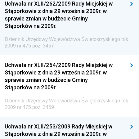
Uchwała nr XLII/262/2009 Rady Miejskiej w
Dziennik Urzędowy Ministra Sprawiedliwości
Stąporkowie z dnia 29 września 2009r. w
Dziennik Urzędowy Ministra Rozwoju i Finansów
sprawie zmian w budżecie Gminy
Stąporków na 2009r.
Dziennik Urzędowy Wyższego Urzędu Górniczego
Dziennik Urzędowy Prezesa Urzędu Transportu
Dziennik Urzędowy Województwa Świętokrzyskiego rok
Kolejowego
2009 nr 475 poz. 3457
Dziennik Urzędowy Ministra Przedsiębiorczości i
Technologii
Uchwała nr XLII/264/2009 Rady Miejskiej w
Stąporkowie z dnia 29 września 2009r. w
Dziennik Urzędowy Ministra Inwestycji i Rozwoju
sprawie zmian w budżecie Gminy
Dziennik Urzędowy Naczelnego Dyrektora Archiwów
Stąporków na 2009r.
Państwowych
Dziennik Urzędowy Województwa Świętokrzyskiego rok
Dziennik Urzędowy Ministra Finansów, Inwestycji i
2009 nr 475 poz. 3459
Rozwoju
Dziennik Urzędowy Ministra Klimatu
Uchwała nr XLII/253/2009 Rady Miejskiej w
Dziennik Urzędowy Ministra Sportu
Stąporkowie z dnia 29 września 2009r. w