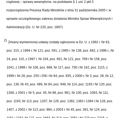
rządowej – sprawy wewnętrzne, na podstawie § 1 ust. 2 pkt 3
rozporządzenia Prezesa Rady Ministrów z dnia 31 października 2005 r. w
sprawie szczegółowego zakresu działania Ministra Spraw Wewnętrznych i
Administracji (Dz. U. Nr 220, poz. 1897).
2)
Zmiany wymienionej ustawy zostały ogłoszone w Dz. U. z 1992 r. Nr 63,
poz. 315, z 1994 r. Nr 121, poz. 591, z 1995 r. Nr 138, poz. 682, z 1996 r., Nr
24, poz. 110, z 1997 r. Nr 104, poz. 661, Nr 121, poz. 769 i Nr 158, poz.
1041, z 1998 r. Nr 106, poz. 668, Nr 117, poz. 756 i Nr 162, poz. 1115, z
1999 r. Nr 28, poz. 255 i 256 i Nr 84, poz. 935, z 2000 r. Nr 3, poz. 28, Nr 12,
poz. 136, Nr 43, poz. 489, Nr 84, poz. 948, Nr 114, poz. 1193 i Nr 120, poz.
1268, z 2001 r. Nr 5, poz. 45, Nr 88, poz. 961, Nr 100, poz. 1083, Nr 111,
poz. 1193, Nr 113, poz. 1207, Nr 126, poz. 1382, 1383 i 1384 i Nr 128, poz.
1407, z 2002 r. Nr 113, poz. 984, z 2003 r. Nr 45, poz. 391, Nr 124, poz.