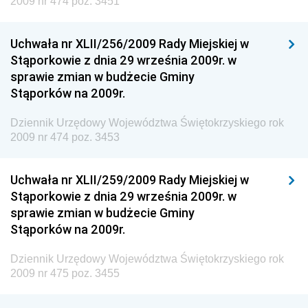
2009 nr 474 poz. 3451
Dziennik Urzędowy Ministerstwa Komunikacji
Dziennik Urzędowy Ministerstwa Przemysłu
Uchwała nr XLII/256/2009 Rady Miejskiej w
Chemicznego i Lekkiego
Stąporkowie z dnia 29 września 2009r. w
Dziennik Urzędowy Ministerstwa Rolnictwa i
sprawie zmian w budżecie Gminy
Gospodarki Żywnościowej
Stąporków na 2009r.
Dziennik Urzędowy Ministra Rodziny, Pracy i Polityki
Społecznej
Dziennik Urzędowy Województwa Świętokrzyskiego rok
2009 nr 474 poz. 3453
Dziennik Urzędowy Ministra Cyfryzacji
Dziennik Urzędowy Ministra Rozwoju
Uchwała nr XLII/259/2009 Rady Miejskiej w
Dziennik Urzędowy Ministra Infrastruktury i
Stąporkowie z dnia 29 września 2009r. w
Budownictwa
sprawie zmian w budżecie Gminy
Stąporków na 2009r.
Dziennik Urzędowy Ministra Gospodarki Morskiej i
Żeglugi Śródlądowej
Dziennik Urzędowy Województwa Świętokrzyskiego rok
Dziennik Urzędowy Ministra Energii
2009 nr 475 poz. 3455
Dziennik Urzędowy Ministra Finansów