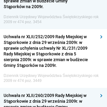
sprawie zmian w budżecie Gminy
Dziennik Urzędowy Ministra Rodziny i Polityki
Stąporków na 2009r.
Społecznej
Dziennik Urzędowy Komendy Głównej Straży
Dziennik Urzędowy Województwa Świętokrzyskiego rok
Granicznej
2009 nr 474 poz. 3454
Dziennik Urzędowy Głównego Inspektoratu Transportu
Drogowego
Uchwała nr XLII/252/2009 Rady Miejskiej w
Stąporkowie z dnia 29 września 2009r. w
Dziennik Urzędowy Narodowego Banku Polskiego
sprawie uchylenia uchwały Nr XL/231/2009
Dziennik Urzędowy Komendy Głównej Policji
Rady Miejskiej w Stąporkowie z dnia 5
sierpnia 2009r. w sprawie zmian w budżecie
Dziennik Urzędowy Ministra Pracy i Polityki
Gminy Stąporków na 2009r.
Społecznej
Dziennik Urzędowy Ministra Transportu, Budownictwa
Dziennik Urzędowy Województwa Świętokrzyskiego rok
i Gospodarki Morskiej
2009 nr 474 poz. 3449
Dziennik Urzędowy Ministra Rozwoju i Technologii
Uchwała nr XLII/260/2009 Rady Miejskiej w
Dziennik Urzędowy Ministra Spraw Zagranicznych
Stąporkowie z dnia 29 września 2009r. w
Dziennik Urzędowy Centralnego Biura
sprawie zmian w budżecie Gminy