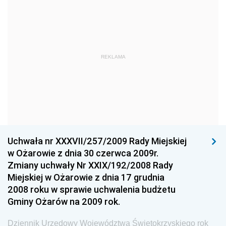
Dziennik Urzędowy Ministra Gospodarki Morskiej
Dziennik Urzędowy Ministra Obrony Narodowej
Dziennik Urzędowy Komendy Głównej Państwowej
REKLAMA
Straży Pożarnej
Dziennik Urzędowy Głównego Urzędu Statystycznego
Dziennik Urzędowy Ministra Kultury i Dziedzictwa
Narodowego
Dziennik Urzędowy Komendy Głównej Policji
Uchwała nr XXXVII/257/2009 Rady Miejskiej
Dziennik Urzędowy Ministra Gospodarki
w Ożarowie z dnia 30 czerwca 2009r.
Dziennik Urzędowy Urzędu Ochrony Konkurencji i
Zmiany uchwały Nr XXIX/192/2008 Rady
Konsumentów
Miejskiej w Ożarowie z dnia 17 grudnia
Dziennik Urzędowy Ministra Pracy i Polityki
2008 roku w sprawie uchwalenia budżetu
Społecznej
Gminy Ożarów na 2009 rok.
Dziennik Urzędowy Ministra Spraw Zagranicznych
Dziennik Urzędowy Województwa Świętokrzyskiego rok