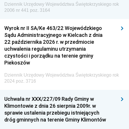
Dziennik Urzędowy Województwa Świętokrzyskiego rok
Dziennik Urzędowy Agencji Wywiadu
2006 nr 441 poz. 3164
Wyrok nr II SA/Ke 463/22 Wojewódzkiego
Sądu Administracyjnego w Kielcach z dnia
22 października 2026 r. w przedmiocie
uchwalenia regulaminu utrzymania
czystości i porządku na terenie gminy
Piekoszów
Dziennik Urzędowy Województwa Świętokrzyskiego rok
2024 poz. 3716
Uchwała nr XXX/227/09 Rady Gminy w
Klimontowie z dnia 26 sierpnia 2009r. w
sprawie ustalenia przebiegu istniejących
dróg gminnych na terenie Gminy Klimontów