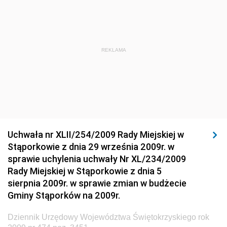
Dziennik Urzędowy Ministra Sportu i Turystyki
Dziennik Urzędowy Ministra Rozwoju Regionalnego
Dziennik Urzędowy Ministra Budownictwa i Przemysłu
REKLAMA
Materiałów Budowlanych
Dziennik Urzędowy Ministra Infrastruktury i Rozwoju
Dziennik Urzędowy Głównego Inspektoratu Ochrony
Środowiska
Dziennik Urzędowy Generalnej Dyrekcji Ochrony
Uchwała nr XLII/254/2009 Rady Miejskiej w
Środowiska
Stąporkowie z dnia 29 września 2009r. w
Dziennik Urzędowy Ministerstwa Administracji,
sprawie uchylenia uchwały Nr XL/234/2009
Gospodarki Terenowej i Ochrony Środowiska
Rady Miejskiej w Stąporkowie z dnia 5
sierpnia 2009r. w sprawie zmian w budżecie
Dziennik Urzędowy Ministerstwa Administracji i
Gminy Stąporków na 2009r.
Gospodarki Przestrzennej
Dziennik Urzędowy Unii Europejskiej, L
Dziennik Urzędowy Województwa Świętokrzyskiego rok