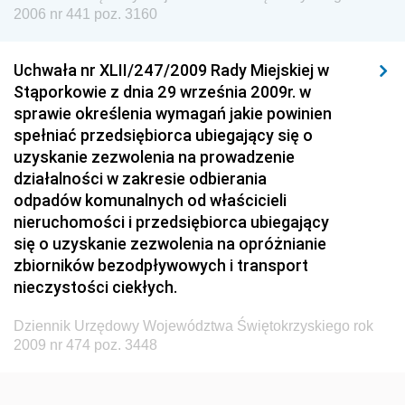
Dziennik Urzędowy Urzędu Lotnictwa Cywilnego
2006 nr 441 poz. 3160
Dziennik Urzędowy Komisji Nadzoru Finansowego
Uchwała nr XLII/247/2009 Rady Miejskiej w
Dziennik Urzędowy Ministerstwa Hutnictwa i
Stąporkowie z dnia 29 września 2009r. w
Przemysłu Maszynowego
sprawie określenia wymagań jakie powinien
Dziennik Urzędowy Ministerstwa Zdrowia i Opieki
spełniać przedsiębiorca ubiegający się o
Społecznej
uzyskanie zezwolenia na prowadzenie
działalności w zakresie odbierania
Dziennik Urzędowy Ministerstwa Rolnictwa, Leśnictwa
odpadów komunalnych od właścicieli
i Gospodarki Żywnościowej
nieruchomości i przedsiębiorca ubiegający
Dziennik Urzędowy Ministra Spraw Wewnętrznych
się o uzyskanie zezwolenia na opróżnianie
Dziennik Urzędowy Ministra Transportu, Budownictwa
zbiorników bezodpływowych i transport
i Gospodarki Morskiej
nieczystości ciekłych.
Dziennik Urzędowy Ministra Administracji i Cyfryzacji
Dziennik Urzędowy Województwa Świętokrzyskiego rok
Dziennik Urzędowy Głównego Inspektora Ochrony
2009 nr 474 poz. 3448
Środowiska
Dziennik Urzędowy Ministra Środowiska