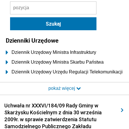
Dzienniki Urzędowe
Dziennik Urzędowy Ministra Infrastruktury
Dziennik Urzędowy Ministra Skarbu Państwa
Dziennik Urzędowy Urzędu Regulacji Telekomunikacji
i Poczty
pokaż więcej
Dziennik Urzędowy Ministra Transportu i Budownictwa
Dziennik Urzędowy Urzędu Komunikacji
Uchwała nr XXXVI/184/09 Rady Gminy w
Elektronicznej
Skarżysku Kościelnym z dnia 30 września
Dziennik Urzędowy Ministra Spraw Wewnętrznych i
2009r. w sprawie zatwierdzenia Statutu
Administracji
Samodzielnego Publicznego Zakładu