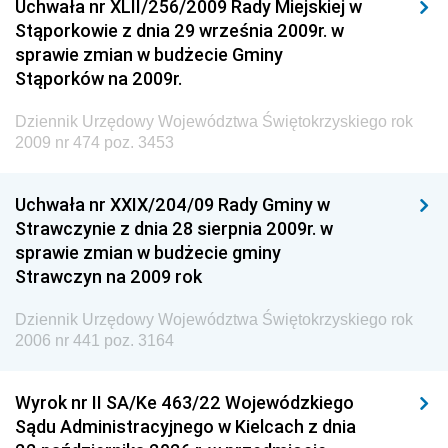
Uchwała nr XLII/256/2009 Rady Miejskiej w
Dziennik Urzędowy Generalnej Dyrekcji Dróg
Stąporkowie z dnia 29 września 2009r. w
Krajowych i Autostrad
sprawie zmian w budżecie Gminy
Dziennik Urzędowy Ministra Środowiska
Stąporków na 2009r.
Dziennik Urzędowy Ministra Administracji i Cyfryzacji
Dziennik Urzędowy Województwa Świętokrzyskiego rok
Dziennik Urzędowy Ministra Edukacji
2009 nr 474 poz. 3453
Dziennik Urzędowy Ministra Nauki
Uchwała nr XXIX/204/09 Rady Gminy w
Dziennik Urzędowy Ministra Przemysłu
Strawczynie z dnia 28 sierpnia 2009r. w
Dziennik Urzędowy Ministra Finansów i Gospodarki
sprawie zmian w budżecie gminy
Strawczyn na 2009 rok
Dziennik Urzędowy Ministra do Spraw Unii
Europejskiej
Dziennik Urzędowy Województwa Świętokrzyskiego rok
Dziennik Urzędowy Agencji Wywiadu
2006 nr 441 poz. 3164
Wyrok nr II SA/Ke 463/22 Wojewódzkiego
Sądu Administracyjnego w Kielcach z dnia