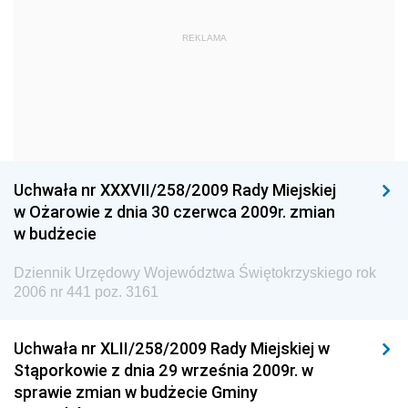
Dziennik Urzędowy Głównego Urzędu Statystycznego
Dziennik Urzędowy Ministra Kultury i Dziedzictwa
REKLAMA
Narodowego
Dziennik Urzędowy Komendy Głównej Policji
Dziennik Urzędowy Ministra Gospodarki
Dziennik Urzędowy Urzędu Ochrony Konkurencji i
Konsumentów
Uchwała nr XXXVII/258/2009 Rady Miejskiej
Dziennik Urzędowy Ministra Pracy i Polityki
w Ożarowie z dnia 30 czerwca 2009r. zmian
Społecznej
w budżecie
Dziennik Urzędowy Ministra Spraw Zagranicznych
Dziennik Urzędowy Województwa Świętokrzyskiego rok
Dziennik Urzędowy Urzędu Lotnictwa Cywilnego
2006 nr 441 poz. 3161
Dziennik Urzędowy Komisji Nadzoru Finansowego
Uchwała nr XLII/258/2009 Rady Miejskiej w
Dziennik Urzędowy Ministerstwa Hutnictwa i
Stąporkowie z dnia 29 września 2009r. w
Przemysłu Maszynowego
sprawie zmian w budżecie Gminy
Dziennik Urzędowy Ministerstwa Zdrowia i Opieki