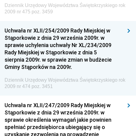
Dziennik Urzędowy Ministra Rodziny, Pracy i Polityki
Dziennik Urzędowy Województwa Świętokrzyskiego rok
Społecznej
2009 nr 475 poz. 3459
Dziennik Urzędowy Ministra Cyfryzacji
Uchwała nr XLII/254/2009 Rady Miejskiej w
Dziennik Urzędowy Ministra Rozwoju
Stąporkowie z dnia 29 września 2009r. w
Dziennik Urzędowy Ministra Infrastruktury i
sprawie uchylenia uchwały Nr XL/234/2009
Budownictwa
Rady Miejskiej w Stąporkowie z dnia 5
sierpnia 2009r. w sprawie zmian w budżecie
Dziennik Urzędowy Ministra Gospodarki Morskiej i
Gminy Stąporków na 2009r.
Żeglugi Śródlądowej
Dziennik Urzędowy Ministra Energii
Dziennik Urzędowy Województwa Świętokrzyskiego rok
2009 nr 474 poz. 3451
Dziennik Urzędowy Ministra Finansów
Dziennik Urzędowy Ministra Sprawiedliwości
Uchwała nr XLII/247/2009 Rady Miejskiej w
Dziennik Urzędowy Ministra Rozwoju i Finansów
Stąporkowie z dnia 29 września 2009r. w
Dziennik Urzędowy Wyższego Urzędu Górniczego
sprawie określenia wymagań jakie powinien
spełniać przedsiębiorca ubiegający się o
Dziennik Urzędowy Prezesa Urzędu Transportu
uzyskanie zezwolenia na prowadzenie
Kolejowego