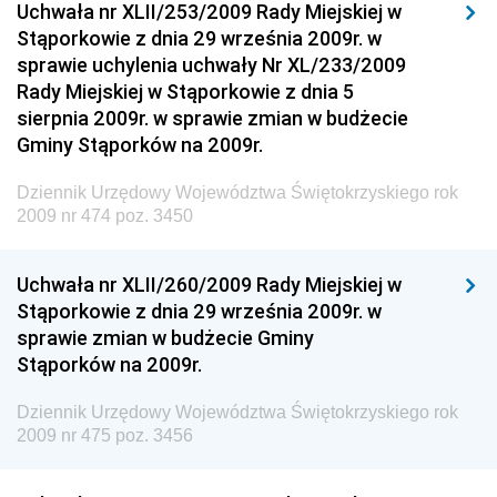
Drogowego
Uchwała nr XLII/253/2009 Rady Miejskiej w
Stąporkowie z dnia 29 września 2009r. w
Dziennik Urzędowy Narodowego Banku Polskiego
sprawie uchylenia uchwały Nr XL/233/2009
Dziennik Urzędowy Komendy Głównej Policji
Rady Miejskiej w Stąporkowie z dnia 5
sierpnia 2009r. w sprawie zmian w budżecie
Dziennik Urzędowy Ministra Pracy i Polityki
Gminy Stąporków na 2009r.
Społecznej
Dziennik Urzędowy Ministra Transportu, Budownictwa
Dziennik Urzędowy Województwa Świętokrzyskiego rok
i Gospodarki Morskiej
2009 nr 474 poz. 3450
Dziennik Urzędowy Ministra Rozwoju i Technologii
Uchwała nr XLII/260/2009 Rady Miejskiej w
Dziennik Urzędowy Ministra Spraw Zagranicznych
Stąporkowie z dnia 29 września 2009r. w
Dziennik Urzędowy Centralnego Biura
sprawie zmian w budżecie Gminy
Antykorupcyjnego
Stąporków na 2009r.
Dziennik Urzędowy Agencji Bezpieczeństwa
Wewnętrznego
Dziennik Urzędowy Województwa Świętokrzyskiego rok
2009 nr 475 poz. 3456
Dziennik Urzędowy Urzędu Patentowego
Rzeczypospolitej Polskiej