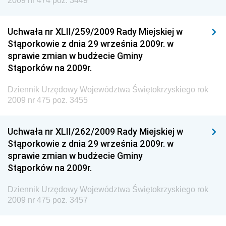
2009 nr 474 poz. 3449
Inspektora Ochrony Środowiska
Dziennik Urzędowy Ministra Klimatu i Środowiska
Uchwała nr XLII/259/2009 Rady Miejskiej w
Dziennik Urzędowy Ministerstwa Kultury, Dziedzictwa
Stąporkowie z dnia 29 września 2009r. w
Narodowego i Sportu
sprawie zmian w budżecie Gminy
Stąporków na 2009r.
Dziennik Urzędowy Ministra Finansów, Funduszy i
Polityki Regionalnej
Dziennik Urzędowy Województwa Świętokrzyskiego rok
Dziennik Urzędowy Ministra Rozwoju, Pracy i
2009 nr 475 poz. 3455
Technologii
Dziennik Urzędowy Ministra Kultury, Dziedzictwa
Uchwała nr XLII/262/2009 Rady Miejskiej w
Narodowego i Sportu
Stąporkowie z dnia 29 września 2009r. w
sprawie zmian w budżecie Gminy
Dziennik Urzędowy Ministra Rodziny i Polityki
Stąporków na 2009r.
Społecznej
Dziennik Urzędowy Komendy Głównej Straży
Dziennik Urzędowy Województwa Świętokrzyskiego rok
Granicznej
2009 nr 475 poz. 3457
Dziennik Urzędowy Głównego Inspektoratu Transportu