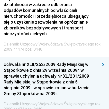
działalności w zakresie odbierania
Dziennik Urzędowy Ministra Przedsiębiorczości i
odpadów komunalnych od właścicieli
Technologii
nieruchomości i przedsiębiorca ubiegający
się o uzyskanie zezwolenia na opróżnianie
Dziennik Urzędowy Ministra Inwestycji i Rozwoju
zbiorników bezodpływowych i transport
Dziennik Urzędowy Naczelnego Dyrektora Archiwów
nieczystości ciekłych.
Państwowych
Dziennik Urzędowy Województwa Świętokrzyskiego rok
Dziennik Urzędowy Ministra Finansów, Inwestycji i
2009 nr 474 poz. 3448
Rozwoju
Dziennik Urzędowy Ministra Klimatu
Uchwała nr XLII/252/2009 Rady Miejskiej w
Dziennik Urzędowy Ministra Sportu
Stąporkowie z dnia 29 września 2009r. w
Dziennik Urzędowy Ministra Funduszy i Polityki
sprawie uchylenia uchwały Nr XL/231/2009
Regionalnej
Rady Miejskiej w Stąporkowie z dnia 5
sierpnia 2009r. w sprawie zmian w budżecie
Dziennik Urzędowy Ministra Aktywów Państwowych
Gminy Stąporków na 2009r.
Dziennik Urzędowy Ministra Zdrowia
Dziennik Urzędowy Województwa Świętokrzyskiego rok
Dziennik Urzędowy Ministra Środowiska i Głównego