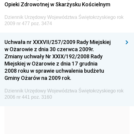
Dziennik Urzędowy Ministra Transportu
Opieki Zdrowotnej w Skarżysku Kościelnym
Dziennik Urzędowy Ministra Budownictwa
Dziennik Urzędowy Województwa Świętokrzyskiego rok
Dziennik Urzędowy Ministra Nauki i Szkolnictwa
2009 nr 477 poz. 3474
Wyższego
Dziennik Urzędowy Głównego Urzędu Miar
Uchwała nr XXXVII/257/2009 Rady Miejskiej
w Ożarowie z dnia 30 czerwca 2009r.
Dziennik Urzędowy Ministra Rolnictwa i Rozwoju Wsi
Zmiany uchwały Nr XXIX/192/2008 Rady
Dziennik Urzędowy Ministra Edukacji Narodowej i
Miejskiej w Ożarowie z dnia 17 grudnia
Sportu
2008 roku w sprawie uchwalenia budżetu
Gminy Ożarów na 2009 rok.
Dziennik Urzędowy Ministra Edukacji i Nauki
Dziennik Urzędowy Ministra Edukacji Narodowej
Dziennik Urzędowy Województwa Świętokrzyskiego rok
2006 nr 441 poz. 3160
Dziennik Urzędowy Ministra Gospodarki Morskiej
Dziennik Urzędowy Ministra Obrony Narodowej
Dziennik Urzędowy Komendy Głównej Państwowej
Straży Pożarnej