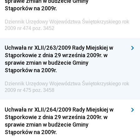
sprawie zmian w budżecie Gminy
Dziennik Urzędowy Ministra Infrastruktury i Rozwoju
Stąporków na 2009r.
Dziennik Urzędowy Głównego Inspektoratu Ochrony
Środowiska
Dziennik Urzędowy Województwa Świętokrzyskiego rok
2009 nr 474 poz. 3452
Dziennik Urzędowy Generalnej Dyrekcji Ochrony
Środowiska
Uchwała nr XLII/263/2009 Rady Miejskiej w
Dziennik Urzędowy Ministerstwa Administracji,
Stąporkowie z dnia 29 września 2009r. w
Gospodarki Terenowej i Ochrony Środowiska
sprawie zmian w budżecie Gminy
Dziennik Urzędowy Ministerstwa Administracji i
Stąporków na 2009r.
Gospodarki Przestrzennej
Dziennik Urzędowy Województwa Świętokrzyskiego rok
Dziennik Urzędowy Unii Europejskiej, L
2009 nr 475 poz. 3458
Dziennik Urzędowy Ministerstwa Komunikacji
Dziennik Urzędowy Ministerstwa Przemysłu
Uchwała nr XLII/264/2009 Rady Miejskiej w
Chemicznego i Lekkiego
Stąporkowie z dnia 29 września 2009r. w
sprawie zmian w budżecie Gminy
Dziennik Urzędowy Ministerstwa Rolnictwa i
Stąporków na 2009r.
Gospodarki Żywnościowej