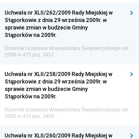
Narodowego i Sportu
Uchwała nr XLII/262/2009 Rady Miejskiej w
Dziennik Urzędowy Ministra Rodziny i Polityki
Stąporkowie z dnia 29 września 2009r. w
Społecznej
sprawie zmian w budżecie Gminy
Dziennik Urzędowy Komendy Głównej Straży
Stąporków na 2009r.
Granicznej
Dziennik Urzędowy Województwa Świętokrzyskiego rok
Dziennik Urzędowy Głównego Inspektoratu Transportu
2009 nr 475 poz. 3457
Drogowego
Dziennik Urzędowy Narodowego Banku Polskiego
Uchwała nr XLII/258/2009 Rady Miejskiej w
Dziennik Urzędowy Komendy Głównej Policji
Stąporkowie z dnia 29 września 2009r. w
sprawie zmian w budżecie Gminy
Dziennik Urzędowy Ministra Pracy i Polityki
Stąporków na 2009r.
Społecznej
Dziennik Urzędowy Ministra Transportu, Budownictwa
Dziennik Urzędowy Województwa Świętokrzyskiego rok
i Gospodarki Morskiej
2009 nr 474 poz. 3454
Dziennik Urzędowy Ministra Rozwoju i Technologii
Uchwała nr XLII/260/2009 Rady Miejskiej w
Dziennik Urzędowy Ministra Spraw Zagranicznych