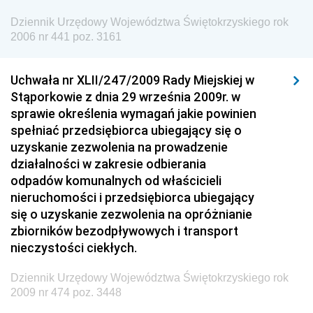
Dziennik Urzędowy Ministra Spraw Zagranicznych
Dziennik Urzędowy Województwa Świętokrzyskiego rok
Dziennik Urzędowy Urzędu Lotnictwa Cywilnego
2006 nr 441 poz. 3161
Dziennik Urzędowy Komisji Nadzoru Finansowego
Uchwała nr XLII/247/2009 Rady Miejskiej w
Dziennik Urzędowy Ministerstwa Hutnictwa i
Stąporkowie z dnia 29 września 2009r. w
Przemysłu Maszynowego
sprawie określenia wymagań jakie powinien
Dziennik Urzędowy Ministerstwa Zdrowia i Opieki
spełniać przedsiębiorca ubiegający się o
Społecznej
uzyskanie zezwolenia na prowadzenie
działalności w zakresie odbierania
Dziennik Urzędowy Ministerstwa Rolnictwa, Leśnictwa
odpadów komunalnych od właścicieli
i Gospodarki Żywnościowej
nieruchomości i przedsiębiorca ubiegający
Dziennik Urzędowy Ministra Spraw Wewnętrznych
się o uzyskanie zezwolenia na opróżnianie
Dziennik Urzędowy Ministra Transportu, Budownictwa
zbiorników bezodpływowych i transport
i Gospodarki Morskiej
nieczystości ciekłych.
Dziennik Urzędowy Ministra Administracji i Cyfryzacji
Dziennik Urzędowy Województwa Świętokrzyskiego rok
Dziennik Urzędowy Głównego Inspektora Ochrony
2009 nr 474 poz. 3448
Środowiska