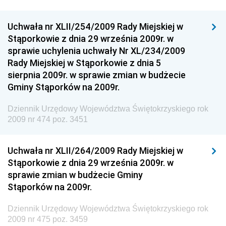
Dziennik Urzędowy Unii Europejskiej, L
Dziennik Urzędowy Ministerstwa Komunikacji
Uchwała nr XLII/254/2009 Rady Miejskiej w
Stąporkowie z dnia 29 września 2009r. w
Dziennik Urzędowy Ministerstwa Przemysłu
sprawie uchylenia uchwały Nr XL/234/2009
Chemicznego i Lekkiego
Rady Miejskiej w Stąporkowie z dnia 5
Dziennik Urzędowy Ministerstwa Rolnictwa i
sierpnia 2009r. w sprawie zmian w budżecie
Gospodarki Żywnościowej
Gminy Stąporków na 2009r.
Dziennik Urzędowy Ministra Rodziny, Pracy i Polityki
Społecznej
Dziennik Urzędowy Województwa Świętokrzyskiego rok
2009 nr 474 poz. 3451
Dziennik Urzędowy Ministra Cyfryzacji
Dziennik Urzędowy Ministra Rozwoju
Uchwała nr XLII/264/2009 Rady Miejskiej w
Dziennik Urzędowy Ministra Infrastruktury i
Stąporkowie z dnia 29 września 2009r. w
Budownictwa
sprawie zmian w budżecie Gminy
Stąporków na 2009r.
Dziennik Urzędowy Ministra Gospodarki Morskiej i
Żeglugi Śródlądowej
Dziennik Urzędowy Województwa Świętokrzyskiego rok
Dziennik Urzędowy Ministra Energii
2009 nr 475 poz. 3459