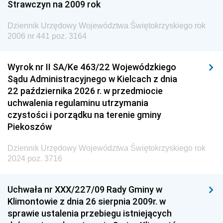
Strawczyn na 2009 rok
Dziennik Urzędowy Ministra do Spraw Unii
Europejskiej
Dziennik Urzędowy Województwa Świętokrzyskiego rok
Dziennik Urzędowy Agencji Wywiadu
2006 nr 441 poz. 3164
Wyrok nr II SA/Ke 463/22 Wojewódzkiego
Sądu Administracyjnego w Kielcach z dnia
22 października 2026 r. w przedmiocie
uchwalenia regulaminu utrzymania
czystości i porządku na terenie gminy
Piekoszów
Dziennik Urzędowy Województwa Świętokrzyskiego rok
2024 poz. 3716
Uchwała nr XXX/227/09 Rady Gminy w
Klimontowie z dnia 26 sierpnia 2009r. w
sprawie ustalenia przebiegu istniejących