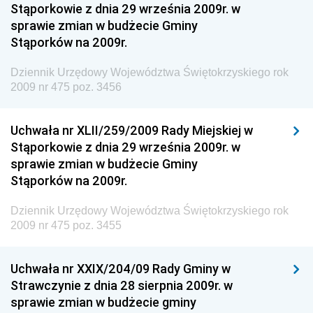
Stąporkowie z dnia 29 września 2009r. w
Dziennik Urzędowy Centralnego Biura
sprawie zmian w budżecie Gminy
Antykorupcyjnego
Stąporków na 2009r.
Dziennik Urzędowy Agencji Bezpieczeństwa
Wewnętrznego
Dziennik Urzędowy Województwa Świętokrzyskiego rok
2009 nr 475 poz. 3456
Dziennik Urzędowy Urzędu Patentowego
Rzeczypospolitej Polskiej
Uchwała nr XLII/259/2009 Rady Miejskiej w
Dziennik Urzędowy Generalnej Dyrekcji Dróg
Stąporkowie z dnia 29 września 2009r. w
Krajowych i Autostrad
sprawie zmian w budżecie Gminy
Dziennik Urzędowy Ministra Środowiska
Stąporków na 2009r.
Dziennik Urzędowy Ministra Administracji i Cyfryzacji
Dziennik Urzędowy Województwa Świętokrzyskiego rok
Dziennik Urzędowy Ministra Edukacji
2009 nr 475 poz. 3455
Dziennik Urzędowy Ministra Nauki
Uchwała nr XXIX/204/09 Rady Gminy w
Dziennik Urzędowy Ministra Przemysłu
Strawczynie z dnia 28 sierpnia 2009r. w
Dziennik Urzędowy Ministra Finansów i Gospodarki
sprawie zmian w budżecie gminy