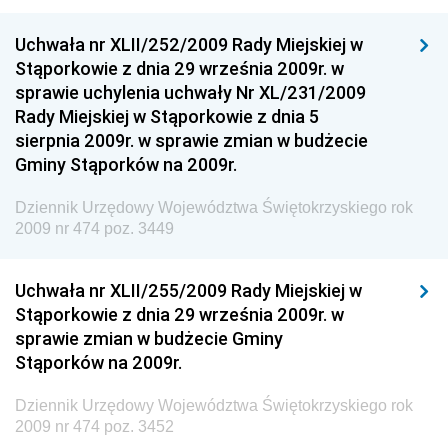
Dziennik Urzędowy Ministra Sportu
Dziennik Urzędowy Ministra Funduszy i Polityki
Uchwała nr XLII/252/2009 Rady Miejskiej w
Regionalnej
Stąporkowie z dnia 29 września 2009r. w
sprawie uchylenia uchwały Nr XL/231/2009
Dziennik Urzędowy Ministra Aktywów Państwowych
Rady Miejskiej w Stąporkowie z dnia 5
Dziennik Urzędowy Ministra Zdrowia
sierpnia 2009r. w sprawie zmian w budżecie
Gminy Stąporków na 2009r.
Dziennik Urzędowy Ministra Środowiska i Głównego
Inspektora Ochrony Środowiska
Dziennik Urzędowy Województwa Świętokrzyskiego rok
Dziennik Urzędowy Ministra Klimatu i Środowiska
2009 nr 474 poz. 3449
Dziennik Urzędowy Ministerstwa Kultury, Dziedzictwa
Narodowego i Sportu
Uchwała nr XLII/255/2009 Rady Miejskiej w
Stąporkowie z dnia 29 września 2009r. w
Dziennik Urzędowy Ministra Finansów, Funduszy i
sprawie zmian w budżecie Gminy
Polityki Regionalnej
Stąporków na 2009r.
Dziennik Urzędowy Ministra Rozwoju, Pracy i
Technologii
Dziennik Urzędowy Województwa Świętokrzyskiego rok
2009 nr 474 poz. 3452
Dziennik Urzędowy Ministra Kultury, Dziedzictwa