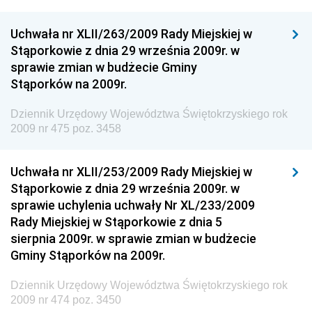
Dziennik Urzędowy Ministra Finansów
Uchwała nr XLII/263/2009 Rady Miejskiej w
Dziennik Urzędowy Ministra Sprawiedliwości
Stąporkowie z dnia 29 września 2009r. w
Dziennik Urzędowy Ministra Rozwoju i Finansów
sprawie zmian w budżecie Gminy
Stąporków na 2009r.
Dziennik Urzędowy Wyższego Urzędu Górniczego
Dziennik Urzędowy Prezesa Urzędu Transportu
Dziennik Urzędowy Województwa Świętokrzyskiego rok
Kolejowego
2009 nr 475 poz. 3458
Dziennik Urzędowy Ministra Przedsiębiorczości i
Technologii
Uchwała nr XLII/253/2009 Rady Miejskiej w
Stąporkowie z dnia 29 września 2009r. w
Dziennik Urzędowy Ministra Inwestycji i Rozwoju
sprawie uchylenia uchwały Nr XL/233/2009
Dziennik Urzędowy Naczelnego Dyrektora Archiwów
Rady Miejskiej w Stąporkowie z dnia 5
Państwowych
sierpnia 2009r. w sprawie zmian w budżecie
Dziennik Urzędowy Ministra Finansów, Inwestycji i
Gminy Stąporków na 2009r.
Rozwoju
Dziennik Urzędowy Województwa Świętokrzyskiego rok
Dziennik Urzędowy Ministra Klimatu
2009 nr 474 poz. 3450