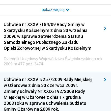
i Poczty
pokaż więcej
Dziennik Urzędowy Ministra Transportu i Budownictwa
Dziennik Urzędowy Urzędu Komunikacji
Uchwała nr XXXVI/184/09 Rady Gminy w
Elektronicznej
Skarżysku Kościelnym z dnia 30 września
Dziennik Urzędowy Ministra Spraw Wewnętrznych i
2009r. w sprawie zatwierdzenia Statutu
Administracji
Samodzielnego Publicznego Zakładu
Dziennik Urzędowy Ministra Transportu
Opieki Zdrowotnej w Skarżysku Kościelnym
Dziennik Urzędowy Ministra Budownictwa
Dziennik Urzędowy Województwa Świętokrzyskiego rok
Dziennik Urzędowy Ministra Nauki i Szkolnictwa
2009 nr 477 poz. 3474
Wyższego
Dziennik Urzędowy Głównego Urzędu Miar
Uchwała nr XXXVII/257/2009 Rady Miejskiej
w Ożarowie z dnia 30 czerwca 2009r.
Dziennik Urzędowy Ministra Rolnictwa i Rozwoju Wsi
Zmiany uchwały Nr XXIX/192/2008 Rady
Dziennik Urzędowy Ministra Edukacji Narodowej i
Miejskiej w Ożarowie z dnia 17 grudnia
Sportu
2008 roku w sprawie uchwalenia budżetu
Gminy Ożarów na 2009 rok.
Dziennik Urzędowy Ministra Edukacji i Nauki