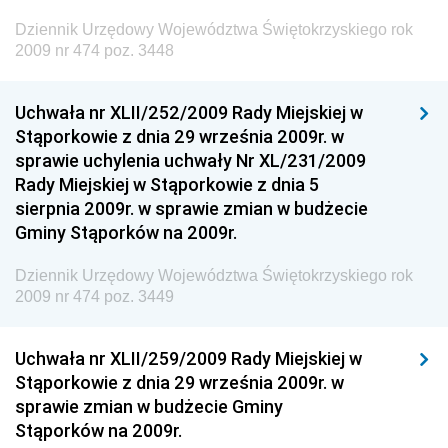
Dziennik Urzędowy Województwa Świętokrzyskiego rok
Dziennik Urzędowy Ministra Finansów, Inwestycji i
2009 nr 474 poz. 3448
Rozwoju
Dziennik Urzędowy Ministra Klimatu
Uchwała nr XLII/252/2009 Rady Miejskiej w
Dziennik Urzędowy Ministra Sportu
Stąporkowie z dnia 29 września 2009r. w
Dziennik Urzędowy Ministra Funduszy i Polityki
sprawie uchylenia uchwały Nr XL/231/2009
Regionalnej
Rady Miejskiej w Stąporkowie z dnia 5
sierpnia 2009r. w sprawie zmian w budżecie
Dziennik Urzędowy Ministra Aktywów Państwowych
Gminy Stąporków na 2009r.
Dziennik Urzędowy Ministra Zdrowia
Dziennik Urzędowy Województwa Świętokrzyskiego rok
Dziennik Urzędowy Ministra Środowiska i Głównego
2009 nr 474 poz. 3449
Inspektora Ochrony Środowiska
Dziennik Urzędowy Ministra Klimatu i Środowiska
Uchwała nr XLII/259/2009 Rady Miejskiej w
Dziennik Urzędowy Ministerstwa Kultury, Dziedzictwa
Stąporkowie z dnia 29 września 2009r. w
Narodowego i Sportu
sprawie zmian w budżecie Gminy
Stąporków na 2009r.
Dziennik Urzędowy Ministra Finansów, Funduszy i