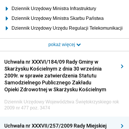
Dziennik Urzędowy Ministra Infrastruktury
Dziennik Urzędowy Ministra Skarbu Państwa
Dziennik Urzędowy Urzędu Regulacji Telekomunikacji
i Poczty
pokaż więcej
Dziennik Urzędowy Ministra Transportu i Budownictwa
Dziennik Urzędowy Urzędu Komunikacji
Uchwała nr XXXVI/184/09 Rady Gminy w
Elektronicznej
Skarżysku Kościelnym z dnia 30 września
Dziennik Urzędowy Ministra Spraw Wewnętrznych i
2009r. w sprawie zatwierdzenia Statutu
Administracji
Samodzielnego Publicznego Zakładu
Dziennik Urzędowy Ministra Transportu
Opieki Zdrowotnej w Skarżysku Kościelnym
Dziennik Urzędowy Ministra Budownictwa
Dziennik Urzędowy Województwa Świętokrzyskiego rok
Dziennik Urzędowy Ministra Nauki i Szkolnictwa
2009 nr 477 poz. 3474
Wyższego
Dziennik Urzędowy Głównego Urzędu Miar
Uchwała nr XXXVII/257/2009 Rady Miejskiej