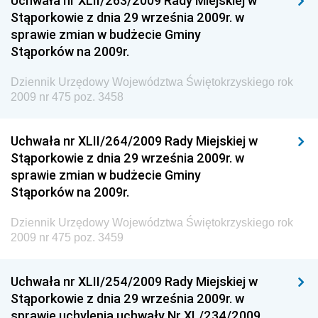
Uchwała nr XLII/263/2009 Rady Miejskiej w
Dziennik Urzędowy Ministerstwa Administracji,
Stąporkowie z dnia 29 września 2009r. w
Gospodarki Terenowej i Ochrony Środowiska
sprawie zmian w budżecie Gminy
Dziennik Urzędowy Ministerstwa Administracji i
Stąporków na 2009r.
Gospodarki Przestrzennej
Dziennik Urzędowy Województwa Świętokrzyskiego rok
Dziennik Urzędowy Unii Europejskiej, L
2009 nr 475 poz. 3458
Dziennik Urzędowy Ministerstwa Komunikacji
Dziennik Urzędowy Ministerstwa Przemysłu
Uchwała nr XLII/264/2009 Rady Miejskiej w
Chemicznego i Lekkiego
Stąporkowie z dnia 29 września 2009r. w
sprawie zmian w budżecie Gminy
Dziennik Urzędowy Ministerstwa Rolnictwa i
Stąporków na 2009r.
Gospodarki Żywnościowej
Dziennik Urzędowy Ministra Rodziny, Pracy i Polityki
Dziennik Urzędowy Województwa Świętokrzyskiego rok
Społecznej
2009 nr 475 poz. 3459
Dziennik Urzędowy Ministra Cyfryzacji
Uchwała nr XLII/254/2009 Rady Miejskiej w
Dziennik Urzędowy Ministra Rozwoju
Stąporkowie z dnia 29 września 2009r. w
Dziennik Urzędowy Ministra Infrastruktury i
sprawie uchylenia uchwały Nr XL/234/2009