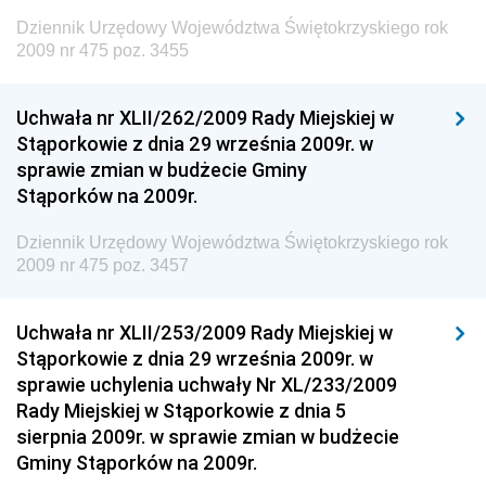
Polityki Regionalnej
Dziennik Urzędowy Województwa Świętokrzyskiego rok
Dziennik Urzędowy Ministra Rozwoju, Pracy i
2009 nr 475 poz. 3455
Technologii
Dziennik Urzędowy Ministra Kultury, Dziedzictwa
Uchwała nr XLII/262/2009 Rady Miejskiej w
Narodowego i Sportu
Stąporkowie z dnia 29 września 2009r. w
sprawie zmian w budżecie Gminy
Dziennik Urzędowy Ministra Rodziny i Polityki
Stąporków na 2009r.
Społecznej
Dziennik Urzędowy Komendy Głównej Straży
Dziennik Urzędowy Województwa Świętokrzyskiego rok
Granicznej
2009 nr 475 poz. 3457
Dziennik Urzędowy Głównego Inspektoratu Transportu
Drogowego
Uchwała nr XLII/253/2009 Rady Miejskiej w
Stąporkowie z dnia 29 września 2009r. w
Dziennik Urzędowy Narodowego Banku Polskiego
sprawie uchylenia uchwały Nr XL/233/2009
Dziennik Urzędowy Komendy Głównej Policji
Rady Miejskiej w Stąporkowie z dnia 5
sierpnia 2009r. w sprawie zmian w budżecie
Dziennik Urzędowy Ministra Pracy i Polityki
Gminy Stąporków na 2009r.
Społecznej