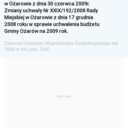
w Ożarowie z dnia 30 czerwca 2009r.
Dziennik Urzędowy Ministra Rolnictwa i Rozwoju Wsi
Zmiany uchwały Nr XXIX/192/2008 Rady
Dziennik Urzędowy Ministra Edukacji Narodowej i
Miejskiej w Ożarowie z dnia 17 grudnia
Sportu
2008 roku w sprawie uchwalenia budżetu
Gminy Ożarów na 2009 rok.
Dziennik Urzędowy Ministra Edukacji i Nauki
Dziennik Urzędowy Ministra Edukacji Narodowej
Dziennik Urzędowy Województwa Świętokrzyskiego rok
2006 nr 441 poz. 3160
Dziennik Urzędowy Ministra Gospodarki Morskiej
Dziennik Urzędowy Ministra Obrony Narodowej
Dziennik Urzędowy Komendy Głównej Państwowej
Straży Pożarnej
Dziennik Urzędowy Głównego Urzędu Statystycznego
Dziennik Urzędowy Ministra Kultury i Dziedzictwa
REKLAMA
Narodowego
Dziennik Urzędowy Komendy Głównej Policji
Dziennik Urzędowy Ministra Gospodarki