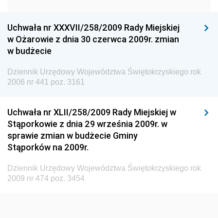
Dziennik Urzędowy Urzędu Ochrony Konkurencji i
Konsumentów
Uchwała nr XXXVII/258/2009 Rady Miejskiej
Dziennik Urzędowy Ministra Pracy i Polityki
w Ożarowie z dnia 30 czerwca 2009r. zmian
Społecznej
w budżecie
Dziennik Urzędowy Ministra Spraw Zagranicznych
Dziennik Urzędowy Województwa Świętokrzyskiego rok
Dziennik Urzędowy Urzędu Lotnictwa Cywilnego
2006 nr 441 poz. 3161
Dziennik Urzędowy Komisji Nadzoru Finansowego
Uchwała nr XLII/258/2009 Rady Miejskiej w
Dziennik Urzędowy Ministerstwa Hutnictwa i
Stąporkowie z dnia 29 września 2009r. w
Przemysłu Maszynowego
sprawie zmian w budżecie Gminy
Dziennik Urzędowy Ministerstwa Zdrowia i Opieki
Stąporków na 2009r.
Społecznej
Dziennik Urzędowy Województwa Świętokrzyskiego rok
Dziennik Urzędowy Ministerstwa Rolnictwa, Leśnictwa
2009 nr 474 poz. 3454
i Gospodarki Żywnościowej
Dziennik Urzędowy Ministra Spraw Wewnętrznych
Dziennik Urzędowy Ministra Transportu, Budownictwa