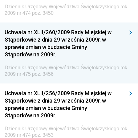
Dziennik Urzędowy Ministra Transportu, Budownictwa
Dziennik Urzędowy Województwa Świętokrzyskiego rok
i Gospodarki Morskiej
2009 nr 474 poz. 3450
Dziennik Urzędowy Ministra Rozwoju i Technologii
Uchwała nr XLII/260/2009 Rady Miejskiej w
Dziennik Urzędowy Ministra Spraw Zagranicznych
Stąporkowie z dnia 29 września 2009r. w
Dziennik Urzędowy Centralnego Biura
sprawie zmian w budżecie Gminy
Antykorupcyjnego
Stąporków na 2009r.
Dziennik Urzędowy Agencji Bezpieczeństwa
Wewnętrznego
Dziennik Urzędowy Województwa Świętokrzyskiego rok
2009 nr 475 poz. 3456
Dziennik Urzędowy Urzędu Patentowego
Rzeczypospolitej Polskiej
Uchwała nr XLII/256/2009 Rady Miejskiej w
Dziennik Urzędowy Generalnej Dyrekcji Dróg
Stąporkowie z dnia 29 września 2009r. w
Krajowych i Autostrad
sprawie zmian w budżecie Gminy
Dziennik Urzędowy Ministra Środowiska
Stąporków na 2009r.
Dziennik Urzędowy Ministra Administracji i Cyfryzacji
Dziennik Urzędowy Województwa Świętokrzyskiego rok
Dziennik Urzędowy Ministra Edukacji
2009 nr 474 poz. 3453