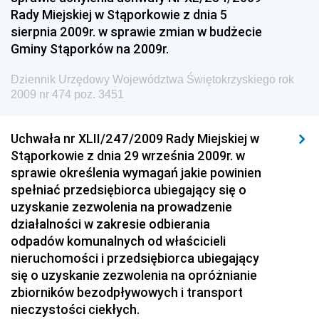
Budownictwa
Rady Miejskiej w Stąporkowie z dnia 5
sierpnia 2009r. w sprawie zmian w budżecie
Dziennik Urzędowy Ministra Gospodarki Morskiej i
Gminy Stąporków na 2009r.
Żeglugi Śródlądowej
Dziennik Urzędowy Ministra Energii
Dziennik Urzędowy Województwa Świętokrzyskiego rok
2009 nr 474 poz. 3451
Dziennik Urzędowy Ministra Finansów
Dziennik Urzędowy Ministra Sprawiedliwości
Uchwała nr XLII/247/2009 Rady Miejskiej w
Dziennik Urzędowy Ministra Rozwoju i Finansów
Stąporkowie z dnia 29 września 2009r. w
Dziennik Urzędowy Wyższego Urzędu Górniczego
sprawie określenia wymagań jakie powinien
spełniać przedsiębiorca ubiegający się o
Dziennik Urzędowy Prezesa Urzędu Transportu
uzyskanie zezwolenia na prowadzenie
Kolejowego
działalności w zakresie odbierania
Dziennik Urzędowy Ministra Przedsiębiorczości i
odpadów komunalnych od właścicieli
Technologii
nieruchomości i przedsiębiorca ubiegający
się o uzyskanie zezwolenia na opróżnianie
Dziennik Urzędowy Ministra Inwestycji i Rozwoju
zbiorników bezodpływowych i transport
Dziennik Urzędowy Naczelnego Dyrektora Archiwów
nieczystości ciekłych.
Państwowych