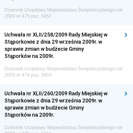
Granicznej
Dziennik Urzędowy Województwa Świętokrzyskiego rok
Dziennik Urzędowy Głównego Inspektoratu Transportu
2009 nr 475 poz. 3457
Drogowego
Dziennik Urzędowy Narodowego Banku Polskiego
Uchwała nr XLII/258/2009 Rady Miejskiej w
Dziennik Urzędowy Komendy Głównej Policji
Stąporkowie z dnia 29 września 2009r. w
sprawie zmian w budżecie Gminy
Dziennik Urzędowy Ministra Pracy i Polityki
Stąporków na 2009r.
Społecznej
Dziennik Urzędowy Ministra Transportu, Budownictwa
Dziennik Urzędowy Województwa Świętokrzyskiego rok
i Gospodarki Morskiej
2009 nr 474 poz. 3454
Dziennik Urzędowy Ministra Rozwoju i Technologii
Uchwała nr XLII/260/2009 Rady Miejskiej w
Dziennik Urzędowy Ministra Spraw Zagranicznych
Stąporkowie z dnia 29 września 2009r. w
Dziennik Urzędowy Centralnego Biura
sprawie zmian w budżecie Gminy
Antykorupcyjnego
Stąporków na 2009r.
Dziennik Urzędowy Agencji Bezpieczeństwa
Wewnętrznego
Dziennik Urzędowy Województwa Świętokrzyskiego rok