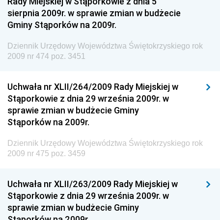
Rady Miejskiej w Stąporkowie z dnia 5
Dziennik Urzędowy Ministerstwa Rolnictwa i
sierpnia 2009r. w sprawie zmian w budżecie
Gospodarki Żywnościowej
Gminy Stąporków na 2009r.
Dziennik Urzędowy Ministra Rodziny, Pracy i Polityki
Społecznej
Dziennik Urzędowy Województwa Świętokrzyskiego rok
2009 nr 474 poz. 3451
Dziennik Urzędowy Ministra Cyfryzacji
Dziennik Urzędowy Ministra Rozwoju
Uchwała nr XLII/264/2009 Rady Miejskiej w
Dziennik Urzędowy Ministra Infrastruktury i
Stąporkowie z dnia 29 września 2009r. w
Budownictwa
sprawie zmian w budżecie Gminy
Stąporków na 2009r.
Dziennik Urzędowy Ministra Gospodarki Morskiej i
Żeglugi Śródlądowej
Dziennik Urzędowy Województwa Świętokrzyskiego rok
Dziennik Urzędowy Ministra Energii
2009 nr 475 poz. 3459
Dziennik Urzędowy Ministra Finansów
Uchwała nr XLII/263/2009 Rady Miejskiej w
Dziennik Urzędowy Ministra Sprawiedliwości
Stąporkowie z dnia 29 września 2009r. w
Dziennik Urzędowy Ministra Rozwoju i Finansów
sprawie zmian w budżecie Gminy
Stąporków na 2009r.
Dziennik Urzędowy Wyższego Urzędu Górniczego