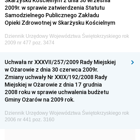
Skarżysku Kościelnym z dnia 30 września
Dziennik Urzędowy Ministra Spraw Wewnętrznych i
2009r. w sprawie zatwierdzenia Statutu
Administracji
Samodzielnego Publicznego Zakładu
Dziennik Urzędowy Ministra Transportu
Opieki Zdrowotnej w Skarżysku Kościelnym
Dziennik Urzędowy Ministra Budownictwa
Dziennik Urzędowy Województwa Świętokrzyskiego rok
Dziennik Urzędowy Ministra Nauki i Szkolnictwa
2009 nr 477 poz. 3474
Wyższego
Dziennik Urzędowy Głównego Urzędu Miar
Uchwała nr XXXVII/257/2009 Rady Miejskiej
w Ożarowie z dnia 30 czerwca 2009r.
Dziennik Urzędowy Ministra Rolnictwa i Rozwoju Wsi
Zmiany uchwały Nr XXIX/192/2008 Rady
Dziennik Urzędowy Ministra Edukacji Narodowej i
Miejskiej w Ożarowie z dnia 17 grudnia
Sportu
2008 roku w sprawie uchwalenia budżetu
Gminy Ożarów na 2009 rok.
Dziennik Urzędowy Ministra Edukacji i Nauki
Dziennik Urzędowy Ministra Edukacji Narodowej
Dziennik Urzędowy Województwa Świętokrzyskiego rok
2006 nr 441 poz. 3160
Dziennik Urzędowy Ministra Gospodarki Morskiej
Dziennik Urzędowy Ministra Obrony Narodowej