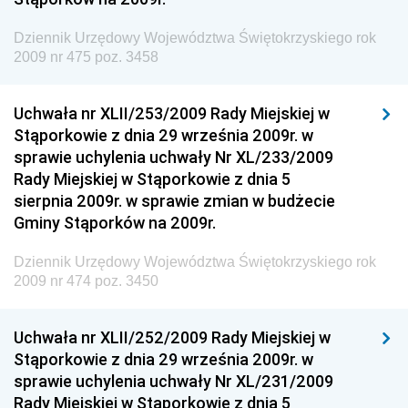
Dziennik Urzędowy Prezesa Urzędu Transportu
Dziennik Urzędowy Województwa Świętokrzyskiego rok
Kolejowego
2009 nr 475 poz. 3458
Dziennik Urzędowy Ministra Przedsiębiorczości i
Technologii
Uchwała nr XLII/253/2009 Rady Miejskiej w
Stąporkowie z dnia 29 września 2009r. w
Dziennik Urzędowy Ministra Inwestycji i Rozwoju
sprawie uchylenia uchwały Nr XL/233/2009
Dziennik Urzędowy Naczelnego Dyrektora Archiwów
Rady Miejskiej w Stąporkowie z dnia 5
Państwowych
sierpnia 2009r. w sprawie zmian w budżecie
Dziennik Urzędowy Ministra Finansów, Inwestycji i
Gminy Stąporków na 2009r.
Rozwoju
Dziennik Urzędowy Województwa Świętokrzyskiego rok
Dziennik Urzędowy Ministra Klimatu
2009 nr 474 poz. 3450
Dziennik Urzędowy Ministra Sportu
Dziennik Urzędowy Ministra Funduszy i Polityki
Uchwała nr XLII/252/2009 Rady Miejskiej w
Regionalnej
Stąporkowie z dnia 29 września 2009r. w
sprawie uchylenia uchwały Nr XL/231/2009
Dziennik Urzędowy Ministra Aktywów Państwowych
Rady Miejskiej w Stąporkowie z dnia 5