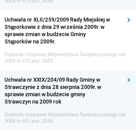
2009 nr 475 poz. 3456
Dziennik Urzędowy Urzędu Patentowego
Rzeczypospolitej Polskiej
Uchwała nr XLII/259/2009 Rady Miejskiej w
Dziennik Urzędowy Generalnej Dyrekcji Dróg
Stąporkowie z dnia 29 września 2009r. w
Krajowych i Autostrad
sprawie zmian w budżecie Gminy
Dziennik Urzędowy Ministra Środowiska
Stąporków na 2009r.
Dziennik Urzędowy Ministra Administracji i Cyfryzacji
Dziennik Urzędowy Województwa Świętokrzyskiego rok
Dziennik Urzędowy Ministra Edukacji
2009 nr 475 poz. 3455
Dziennik Urzędowy Ministra Nauki
Uchwała nr XXIX/204/09 Rady Gminy w
Dziennik Urzędowy Ministra Przemysłu
Strawczynie z dnia 28 sierpnia 2009r. w
Dziennik Urzędowy Ministra Finansów i Gospodarki
sprawie zmian w budżecie gminy
Strawczyn na 2009 rok
Dziennik Urzędowy Ministra do Spraw Unii
Europejskiej
Dziennik Urzędowy Województwa Świętokrzyskiego rok
Dziennik Urzędowy Agencji Wywiadu
2006 nr 441 poz. 3164