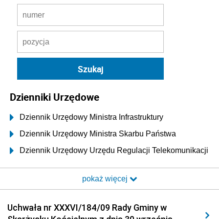
Dzienniki Urzędowe
Dziennik Urzędowy Ministra Infrastruktury
Dziennik Urzędowy Ministra Skarbu Państwa
Dziennik Urzędowy Urzędu Regulacji Telekomunikacji
i Poczty
pokaż więcej
Dziennik Urzędowy Ministra Transportu i Budownictwa
Dziennik Urzędowy Urzędu Komunikacji
Uchwała nr XXXVI/184/09 Rady Gminy w
Elektronicznej