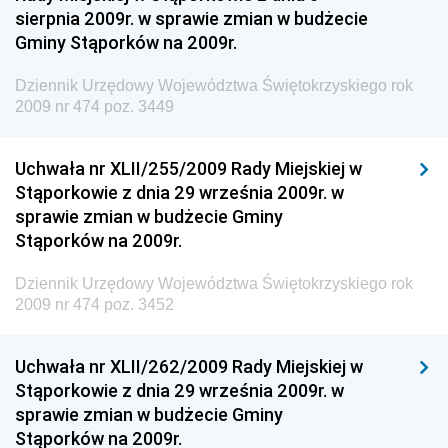
Dziennik Urzędowy Ministra Zdrowia
sierpnia 2009r. w sprawie zmian w budżecie
Gminy Stąporków na 2009r.
Dziennik Urzędowy Ministra Środowiska i Głównego
Inspektora Ochrony Środowiska
Dziennik Urzędowy Województwa Świętokrzyskiego rok
Dziennik Urzędowy Ministra Klimatu i Środowiska
2009 nr 474 poz. 3449
Dziennik Urzędowy Ministerstwa Kultury, Dziedzictwa
Narodowego i Sportu
Uchwała nr XLII/255/2009 Rady Miejskiej w
Stąporkowie z dnia 29 września 2009r. w
Dziennik Urzędowy Ministra Finansów, Funduszy i
sprawie zmian w budżecie Gminy
Polityki Regionalnej
Stąporków na 2009r.
Dziennik Urzędowy Ministra Rozwoju, Pracy i
Technologii
Dziennik Urzędowy Województwa Świętokrzyskiego rok
2009 nr 474 poz. 3452
Dziennik Urzędowy Ministra Kultury, Dziedzictwa
Narodowego i Sportu
Uchwała nr XLII/262/2009 Rady Miejskiej w
Dziennik Urzędowy Ministra Rodziny i Polityki
Stąporkowie z dnia 29 września 2009r. w
Społecznej
sprawie zmian w budżecie Gminy
Dziennik Urzędowy Komendy Głównej Straży
Stąporków na 2009r.