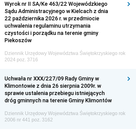
Wyrok nr II SA/Ke 463/22 Wojewódzkiego
Sądu Administracyjnego w Kielcach z dnia
22 października 2026 r. w przedmiocie
uchwalenia regulaminu utrzymania
czystości i porządku na terenie gminy
Piekoszów
Dziennik Urzędowy Województwa Świętokrzyskiego rok
2024 poz. 3716
Uchwała nr XXX/227/09 Rady Gminy w
Klimontowie z dnia 26 sierpnia 2009r. w
sprawie ustalenia przebiegu istniejących
dróg gminnych na terenie Gminy Klimontów
Dziennik Urzędowy Województwa Świętokrzyskiego rok
2006 nr 441 poz. 3162