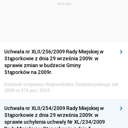
Dziennik Urzędowy Ministra Budownictwa i Przemysłu
REKLAMA
Materiałów Budowlanych
Dziennik Urzędowy Ministra Infrastruktury i Rozwoju
Dziennik Urzędowy Głównego Inspektoratu Ochrony
Środowiska
Dziennik Urzędowy Generalnej Dyrekcji Ochrony
Uchwała nr XLII/256/2009 Rady Miejskiej w
Środowiska
Stąporkowie z dnia 29 września 2009r. w
Dziennik Urzędowy Ministerstwa Administracji,
sprawie zmian w budżecie Gminy
Gospodarki Terenowej i Ochrony Środowiska
Stąporków na 2009r.
Dziennik Urzędowy Ministerstwa Administracji i
Dziennik Urzędowy Województwa Świętokrzyskiego rok
Gospodarki Przestrzennej
2009 nr 474 poz. 3453
Dziennik Urzędowy Unii Europejskiej, L
Dziennik Urzędowy Ministerstwa Komunikacji
Uchwała nr XLII/254/2009 Rady Miejskiej w
Stąporkowie z dnia 29 września 2009r. w
Dziennik Urzędowy Ministerstwa Przemysłu
sprawie uchylenia uchwały Nr XL/234/2009
Chemicznego i Lekkiego