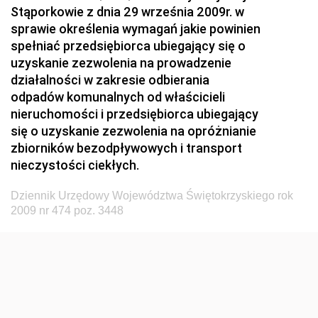
Stąporkowie z dnia 29 września 2009r. w
Przemysłu Maszynowego
sprawie określenia wymagań jakie powinien
Dziennik Urzędowy Ministerstwa Zdrowia i Opieki
spełniać przedsiębiorca ubiegający się o
Społecznej
uzyskanie zezwolenia na prowadzenie
działalności w zakresie odbierania
Dziennik Urzędowy Ministerstwa Rolnictwa, Leśnictwa
odpadów komunalnych od właścicieli
i Gospodarki Żywnościowej
nieruchomości i przedsiębiorca ubiegający
Dziennik Urzędowy Ministra Spraw Wewnętrznych
się o uzyskanie zezwolenia na opróżnianie
Dziennik Urzędowy Ministra Transportu, Budownictwa
zbiorników bezodpływowych i transport
i Gospodarki Morskiej
nieczystości ciekłych.
Dziennik Urzędowy Ministra Administracji i Cyfryzacji
Dziennik Urzędowy Województwa Świętokrzyskiego rok
Dziennik Urzędowy Głównego Inspektora Ochrony
2009 nr 474 poz. 3448
Środowiska
Dziennik Urzędowy Ministra Środowiska
Dziennik Urzędowy Ministra Sportu i Turystyki
Dziennik Urzędowy Ministra Rozwoju Regionalnego