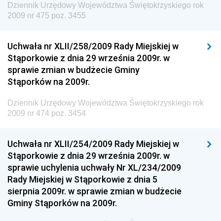
Dziennik Urzędowy Województwa Świętokrzyskiego rok
2009 nr 475 poz. 3455
Dziennik Urzędowy Ministra Rodziny, Pracy i Polityki
Społecznej
Uchwała nr XLII/258/2009 Rady Miejskiej w
Dziennik Urzędowy Ministra Cyfryzacji
Stąporkowie z dnia 29 września 2009r. w
Dziennik Urzędowy Ministra Rozwoju
sprawie zmian w budżecie Gminy
Dziennik Urzędowy Ministra Infrastruktury i
Stąporków na 2009r.
Budownictwa
Dziennik Urzędowy Województwa Świętokrzyskiego rok
Dziennik Urzędowy Ministra Gospodarki Morskiej i
2009 nr 474 poz. 3454
Żeglugi Śródlądowej
Dziennik Urzędowy Ministra Energii
Uchwała nr XLII/254/2009 Rady Miejskiej w
Dziennik Urzędowy Ministra Finansów
Stąporkowie z dnia 29 września 2009r. w
sprawie uchylenia uchwały Nr XL/234/2009
Dziennik Urzędowy Ministra Sprawiedliwości
Rady Miejskiej w Stąporkowie z dnia 5
Dziennik Urzędowy Ministra Rozwoju i Finansów
sierpnia 2009r. w sprawie zmian w budżecie
Gminy Stąporków na 2009r.
Dziennik Urzędowy Wyższego Urzędu Górniczego
Dziennik Urzędowy Prezesa Urzędu Transportu