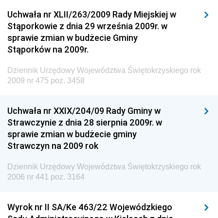
Rzeczypospolitej Polskiej
Uchwała nr XLII/263/2009 Rady Miejskiej w
Dziennik Urzędowy Generalnej Dyrekcji Dróg
Stąporkowie z dnia 29 września 2009r. w
Krajowych i Autostrad
sprawie zmian w budżecie Gminy
Dziennik Urzędowy Ministra Środowiska
Stąporków na 2009r.
Dziennik Urzędowy Ministra Administracji i Cyfryzacji
Dziennik Urzędowy Województwa Świętokrzyskiego rok
Dziennik Urzędowy Ministra Edukacji
2009 nr 475 poz. 3458
Dziennik Urzędowy Ministra Nauki
Uchwała nr XXIX/204/09 Rady Gminy w
Dziennik Urzędowy Ministra Przemysłu
Strawczynie z dnia 28 sierpnia 2009r. w
Dziennik Urzędowy Ministra Finansów i Gospodarki
sprawie zmian w budżecie gminy
Strawczyn na 2009 rok
Dziennik Urzędowy Ministra do Spraw Unii
Europejskiej
Dziennik Urzędowy Województwa Świętokrzyskiego rok
Dziennik Urzędowy Agencji Wywiadu
2006 nr 441 poz. 3164
Wyrok nr II SA/Ke 463/22 Wojewódzkiego