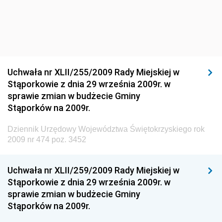
Dziennik Urzędowy Ministra Infrastruktury i Rozwoju
Dziennik Urzędowy Głównego Inspektoratu Ochrony
Środowiska
Dziennik Urzędowy Generalnej Dyrekcji Ochrony
Uchwała nr XLII/255/2009 Rady Miejskiej w
Środowiska
Stąporkowie z dnia 29 września 2009r. w
Dziennik Urzędowy Ministerstwa Administracji,
sprawie zmian w budżecie Gminy
Gospodarki Terenowej i Ochrony Środowiska
Stąporków na 2009r.
Dziennik Urzędowy Ministerstwa Administracji i
Dziennik Urzędowy Województwa Świętokrzyskiego rok
Gospodarki Przestrzennej
2009 nr 474 poz. 3452
Dziennik Urzędowy Unii Europejskiej, L
Dziennik Urzędowy Ministerstwa Komunikacji
Uchwała nr XLII/259/2009 Rady Miejskiej w
Stąporkowie z dnia 29 września 2009r. w
Dziennik Urzędowy Ministerstwa Przemysłu
sprawie zmian w budżecie Gminy
Chemicznego i Lekkiego
Stąporków na 2009r.
Dziennik Urzędowy Ministerstwa Rolnictwa i
Gospodarki Żywnościowej