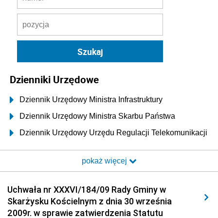
Dzienniki Urzędowe
Dziennik Urzędowy Ministra Infrastruktury
Dziennik Urzędowy Ministra Skarbu Państwa
Dziennik Urzędowy Urzędu Regulacji Telekomunikacji
i Poczty
pokaż więcej
Dziennik Urzędowy Ministra Transportu i Budownictwa
Dziennik Urzędowy Urzędu Komunikacji
Uchwała nr XXXVI/184/09 Rady Gminy w
Elektronicznej
Skarżysku Kościelnym z dnia 30 września
Dziennik Urzędowy Ministra Spraw Wewnętrznych i
2009r. w sprawie zatwierdzenia Statutu
Administracji