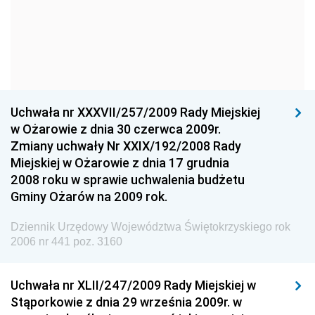
Dziennik Urzędowy Głównego Urzędu Statystycznego
Dziennik Urzędowy Ministra Kultury i Dziedzictwa
Narodowego
Dziennik Urzędowy Komendy Głównej Policji
Uchwała nr XXXVII/257/2009 Rady Miejskiej
Dziennik Urzędowy Ministra Gospodarki
w Ożarowie z dnia 30 czerwca 2009r.
Dziennik Urzędowy Urzędu Ochrony Konkurencji i
Zmiany uchwały Nr XXIX/192/2008 Rady
Konsumentów
Miejskiej w Ożarowie z dnia 17 grudnia
Dziennik Urzędowy Ministra Pracy i Polityki
2008 roku w sprawie uchwalenia budżetu
Społecznej
Gminy Ożarów na 2009 rok.
Dziennik Urzędowy Ministra Spraw Zagranicznych
Dziennik Urzędowy Województwa Świętokrzyskiego rok
Dziennik Urzędowy Urzędu Lotnictwa Cywilnego
2006 nr 441 poz. 3160
Dziennik Urzędowy Komisji Nadzoru Finansowego
Uchwała nr XLII/247/2009 Rady Miejskiej w
Dziennik Urzędowy Ministerstwa Hutnictwa i
Stąporkowie z dnia 29 września 2009r. w
Przemysłu Maszynowego