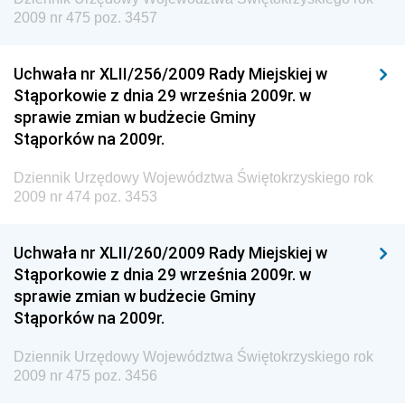
Dziennik Urzędowy Głównego Inspektoratu Transportu
2009 nr 475 poz. 3457
Drogowego
Dziennik Urzędowy Narodowego Banku Polskiego
Uchwała nr XLII/256/2009 Rady Miejskiej w
Dziennik Urzędowy Komendy Głównej Policji
Stąporkowie z dnia 29 września 2009r. w
sprawie zmian w budżecie Gminy
Dziennik Urzędowy Ministra Pracy i Polityki
Stąporków na 2009r.
Społecznej
Dziennik Urzędowy Ministra Transportu, Budownictwa
Dziennik Urzędowy Województwa Świętokrzyskiego rok
i Gospodarki Morskiej
2009 nr 474 poz. 3453
Dziennik Urzędowy Ministra Rozwoju i Technologii
Uchwała nr XLII/260/2009 Rady Miejskiej w
Dziennik Urzędowy Ministra Spraw Zagranicznych
Stąporkowie z dnia 29 września 2009r. w
Dziennik Urzędowy Centralnego Biura
sprawie zmian w budżecie Gminy
Antykorupcyjnego
Stąporków na 2009r.
Dziennik Urzędowy Agencji Bezpieczeństwa
Wewnętrznego
Dziennik Urzędowy Województwa Świętokrzyskiego rok
2009 nr 475 poz. 3456
Dziennik Urzędowy Urzędu Patentowego