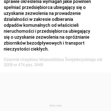
sprawie określenia wymagań jakie powinien
Dziennik Urzędowy Ministerstwa Zdrowia i Opieki
spełniać przedsiębiorca ubiegający się o
Społecznej
uzyskanie zezwolenia na prowadzenie
działalności w zakresie odbierania
Dziennik Urzędowy Ministerstwa Rolnictwa, Leśnictwa
odpadów komunalnych od właścicieli
i Gospodarki Żywnościowej
nieruchomości i przedsiębiorca ubiegający
Dziennik Urzędowy Ministra Spraw Wewnętrznych
się o uzyskanie zezwolenia na opróżnianie
Dziennik Urzędowy Ministra Transportu, Budownictwa
zbiorników bezodpływowych i transport
i Gospodarki Morskiej
nieczystości ciekłych.
Dziennik Urzędowy Ministra Administracji i Cyfryzacji
Dziennik Urzędowy Województwa Świętokrzyskiego rok
Dziennik Urzędowy Głównego Inspektora Ochrony
2009 nr 474 poz. 3448
Środowiska
Dziennik Urzędowy Ministra Środowiska
Dziennik Urzędowy Ministra Sportu i Turystyki
Dziennik Urzędowy Ministra Rozwoju Regionalnego
Dziennik Urzędowy Ministra Budownictwa i Przemysłu
REKLAMA
Materiałów Budowlanych