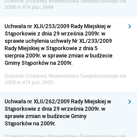
Dziennik Urzędowy Województwa Świętokrzyskiego rok
Dziennik Urzędowy Ministra Środowiska i Głównego
2009 nr 474 poz. 3449
Inspektora Ochrony Środowiska
Dziennik Urzędowy Ministra Klimatu i Środowiska
Uchwała nr XLII/253/2009 Rady Miejskiej w
Dziennik Urzędowy Ministerstwa Kultury, Dziedzictwa
Stąporkowie z dnia 29 września 2009r. w
Narodowego i Sportu
sprawie uchylenia uchwały Nr XL/233/2009
Rady Miejskiej w Stąporkowie z dnia 5
Dziennik Urzędowy Ministra Finansów, Funduszy i
sierpnia 2009r. w sprawie zmian w budżecie
Polityki Regionalnej
Gminy Stąporków na 2009r.
Dziennik Urzędowy Ministra Rozwoju, Pracy i
Technologii
Dziennik Urzędowy Województwa Świętokrzyskiego rok
2009 nr 474 poz. 3450
Dziennik Urzędowy Ministra Kultury, Dziedzictwa
Narodowego i Sportu
Uchwała nr XLII/262/2009 Rady Miejskiej w
Dziennik Urzędowy Ministra Rodziny i Polityki
Stąporkowie z dnia 29 września 2009r. w
Społecznej
sprawie zmian w budżecie Gminy
Dziennik Urzędowy Komendy Głównej Straży
Stąporków na 2009r.
Granicznej
Dziennik Urzędowy Województwa Świętokrzyskiego rok