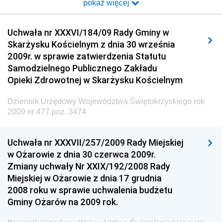
pokaż więcej
Dziennik Urzędowy Ministra Transportu i Budownictwa
Dziennik Urzędowy Urzędu Komunikacji
Uchwała nr XXXVI/184/09 Rady Gminy w
Elektronicznej
Skarżysku Kościelnym z dnia 30 września
Dziennik Urzędowy Ministra Spraw Wewnętrznych i
2009r. w sprawie zatwierdzenia Statutu
Administracji
Samodzielnego Publicznego Zakładu
Dziennik Urzędowy Ministra Transportu
Opieki Zdrowotnej w Skarżysku Kościelnym
Dziennik Urzędowy Ministra Budownictwa
Dziennik Urzędowy Województwa Świętokrzyskiego rok
Dziennik Urzędowy Ministra Nauki i Szkolnictwa
2009 nr 477 poz. 3474
Wyższego
Dziennik Urzędowy Głównego Urzędu Miar
Uchwała nr XXXVII/257/2009 Rady Miejskiej
w Ożarowie z dnia 30 czerwca 2009r.
Dziennik Urzędowy Ministra Rolnictwa i Rozwoju Wsi
Zmiany uchwały Nr XXIX/192/2008 Rady
Dziennik Urzędowy Ministra Edukacji Narodowej i
Miejskiej w Ożarowie z dnia 17 grudnia
Sportu
2008 roku w sprawie uchwalenia budżetu
Gminy Ożarów na 2009 rok.
Dziennik Urzędowy Ministra Edukacji i Nauki
Dziennik Urzędowy Ministra Edukacji Narodowej