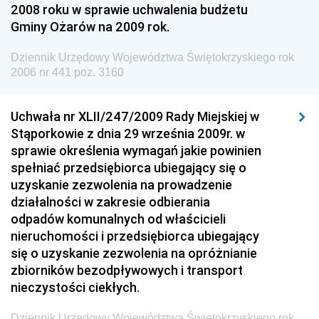
Dziennik Urzędowy Ministra Pracy i Polityki
2008 roku w sprawie uchwalenia budżetu
Społecznej
Gminy Ożarów na 2009 rok.
Dziennik Urzędowy Ministra Spraw Zagranicznych
Dziennik Urzędowy Województwa Świętokrzyskiego rok
Dziennik Urzędowy Urzędu Lotnictwa Cywilnego
2006 nr 441 poz. 3160
Dziennik Urzędowy Komisji Nadzoru Finansowego
Uchwała nr XLII/247/2009 Rady Miejskiej w
Dziennik Urzędowy Ministerstwa Hutnictwa i
Stąporkowie z dnia 29 września 2009r. w
Przemysłu Maszynowego
sprawie określenia wymagań jakie powinien
Dziennik Urzędowy Ministerstwa Zdrowia i Opieki
spełniać przedsiębiorca ubiegający się o
Społecznej
uzyskanie zezwolenia na prowadzenie
działalności w zakresie odbierania
Dziennik Urzędowy Ministerstwa Rolnictwa, Leśnictwa
odpadów komunalnych od właścicieli
i Gospodarki Żywnościowej
nieruchomości i przedsiębiorca ubiegający
Dziennik Urzędowy Ministra Spraw Wewnętrznych
się o uzyskanie zezwolenia na opróżnianie
Dziennik Urzędowy Ministra Transportu, Budownictwa
zbiorników bezodpływowych i transport
i Gospodarki Morskiej
nieczystości ciekłych.
Dziennik Urzędowy Ministra Administracji i Cyfryzacji
Dziennik Urzędowy Województwa Świętokrzyskiego rok