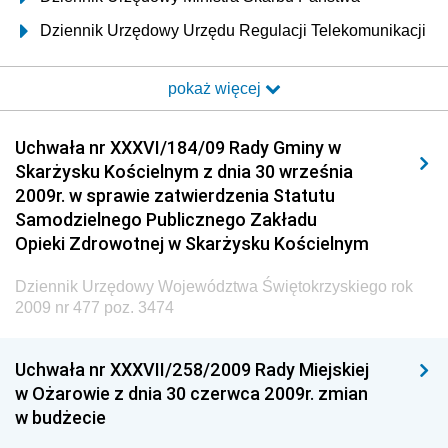
Dziennik Urzędowy Urzędu Regulacji Telekomunikacji
i Poczty
pokaż więcej
Dziennik Urzędowy Ministra Transportu i Budownictwa
Dziennik Urzędowy Urzędu Komunikacji
Uchwała nr XXXVI/184/09 Rady Gminy w
Elektronicznej
Skarżysku Kościelnym z dnia 30 września
Dziennik Urzędowy Ministra Spraw Wewnętrznych i
2009r. w sprawie zatwierdzenia Statutu
Administracji
Samodzielnego Publicznego Zakładu
Dziennik Urzędowy Ministra Transportu
Opieki Zdrowotnej w Skarżysku Kościelnym
Dziennik Urzędowy Ministra Budownictwa
Dziennik Urzędowy Województwa Świętokrzyskiego rok
Dziennik Urzędowy Ministra Nauki i Szkolnictwa
2009 nr 477 poz. 3474
Wyższego
Dziennik Urzędowy Głównego Urzędu Miar
Uchwała nr XXXVII/258/2009 Rady Miejskiej
w Ożarowie z dnia 30 czerwca 2009r. zmian
Dziennik Urzędowy Ministra Rolnictwa i Rozwoju Wsi
w budżecie
Dziennik Urzędowy Ministra Edukacji Narodowej i