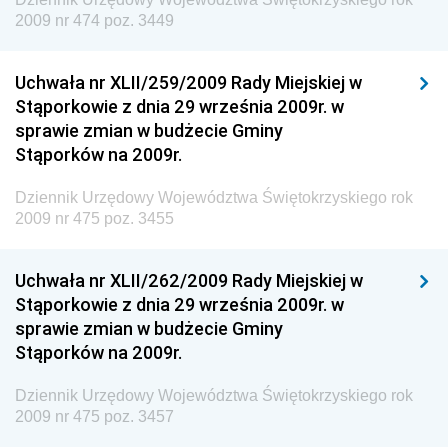
Dziennik Urzędowy Ministra Środowiska i Głównego
2009 nr 474 poz. 3449
Inspektora Ochrony Środowiska
Dziennik Urzędowy Ministra Klimatu i Środowiska
Uchwała nr XLII/259/2009 Rady Miejskiej w
Dziennik Urzędowy Ministerstwa Kultury, Dziedzictwa
Stąporkowie z dnia 29 września 2009r. w
Narodowego i Sportu
sprawie zmian w budżecie Gminy
Stąporków na 2009r.
Dziennik Urzędowy Ministra Finansów, Funduszy i
Polityki Regionalnej
Dziennik Urzędowy Województwa Świętokrzyskiego rok
Dziennik Urzędowy Ministra Rozwoju, Pracy i
2009 nr 475 poz. 3455
Technologii
Dziennik Urzędowy Ministra Kultury, Dziedzictwa
Uchwała nr XLII/262/2009 Rady Miejskiej w
Narodowego i Sportu
Stąporkowie z dnia 29 września 2009r. w
sprawie zmian w budżecie Gminy
Dziennik Urzędowy Ministra Rodziny i Polityki
Stąporków na 2009r.
Społecznej
Dziennik Urzędowy Komendy Głównej Straży
Dziennik Urzędowy Województwa Świętokrzyskiego rok
Granicznej
2009 nr 475 poz. 3457
Dziennik Urzędowy Głównego Inspektoratu Transportu