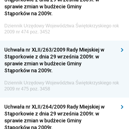
sprawie zmian w budżecie Gminy
Dziennik Urzędowy Ministra Infrastruktury i Rozwoju
Stąporków na 2009r.
Dziennik Urzędowy Głównego Inspektoratu Ochrony
Środowiska
Dziennik Urzędowy Województwa Świętokrzyskiego rok
2009 nr 474 poz. 3452
Dziennik Urzędowy Generalnej Dyrekcji Ochrony
Środowiska
Uchwała nr XLII/263/2009 Rady Miejskiej w
Dziennik Urzędowy Ministerstwa Administracji,
Stąporkowie z dnia 29 września 2009r. w
Gospodarki Terenowej i Ochrony Środowiska
sprawie zmian w budżecie Gminy
Dziennik Urzędowy Ministerstwa Administracji i
Stąporków na 2009r.
Gospodarki Przestrzennej
Dziennik Urzędowy Województwa Świętokrzyskiego rok
Dziennik Urzędowy Unii Europejskiej, L
2009 nr 475 poz. 3458
Dziennik Urzędowy Ministerstwa Komunikacji
Dziennik Urzędowy Ministerstwa Przemysłu
Uchwała nr XLII/264/2009 Rady Miejskiej w
Chemicznego i Lekkiego
Stąporkowie z dnia 29 września 2009r. w
sprawie zmian w budżecie Gminy
Dziennik Urzędowy Ministerstwa Rolnictwa i
Stąporków na 2009r.
Gospodarki Żywnościowej