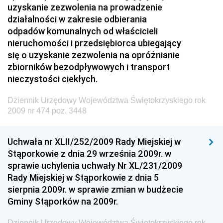
uzyskanie zezwolenia na prowadzenie
Kolejowego
działalności w zakresie odbierania
Dziennik Urzędowy Ministra Przedsiębiorczości i
odpadów komunalnych od właścicieli
Technologii
nieruchomości i przedsiębiorca ubiegający
się o uzyskanie zezwolenia na opróżnianie
Dziennik Urzędowy Ministra Inwestycji i Rozwoju
zbiorników bezodpływowych i transport
Dziennik Urzędowy Naczelnego Dyrektora Archiwów
nieczystości ciekłych.
Państwowych
Dziennik Urzędowy Województwa Świętokrzyskiego rok
Dziennik Urzędowy Ministra Finansów, Inwestycji i
2009 nr 474 poz. 3448
Rozwoju
Dziennik Urzędowy Ministra Klimatu
Uchwała nr XLII/252/2009 Rady Miejskiej w
Dziennik Urzędowy Ministra Sportu
Stąporkowie z dnia 29 września 2009r. w
Dziennik Urzędowy Ministra Funduszy i Polityki
sprawie uchylenia uchwały Nr XL/231/2009
Regionalnej
Rady Miejskiej w Stąporkowie z dnia 5
sierpnia 2009r. w sprawie zmian w budżecie
Dziennik Urzędowy Ministra Aktywów Państwowych
Gminy Stąporków na 2009r.
Dziennik Urzędowy Ministra Zdrowia
Dziennik Urzędowy Województwa Świętokrzyskiego rok