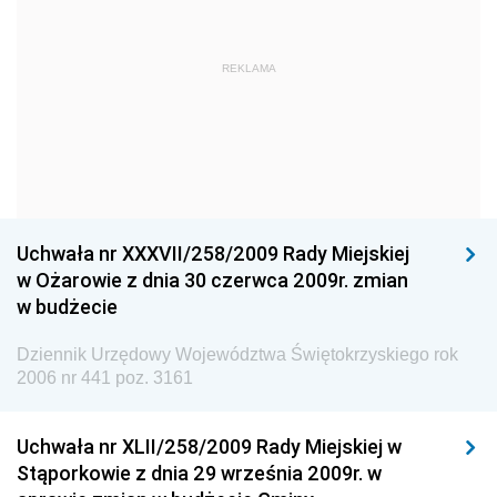
Dziennik Urzędowy Głównego Urzędu Statystycznego
Dziennik Urzędowy Ministra Kultury i Dziedzictwa
REKLAMA
Narodowego
Dziennik Urzędowy Komendy Głównej Policji
Dziennik Urzędowy Ministra Gospodarki
Dziennik Urzędowy Urzędu Ochrony Konkurencji i
Konsumentów
Uchwała nr XXXVII/258/2009 Rady Miejskiej
Dziennik Urzędowy Ministra Pracy i Polityki
w Ożarowie z dnia 30 czerwca 2009r. zmian
Społecznej
w budżecie
Dziennik Urzędowy Ministra Spraw Zagranicznych
Dziennik Urzędowy Województwa Świętokrzyskiego rok
Dziennik Urzędowy Urzędu Lotnictwa Cywilnego
2006 nr 441 poz. 3161
Dziennik Urzędowy Komisji Nadzoru Finansowego
Uchwała nr XLII/258/2009 Rady Miejskiej w
Dziennik Urzędowy Ministerstwa Hutnictwa i
Stąporkowie z dnia 29 września 2009r. w
Przemysłu Maszynowego