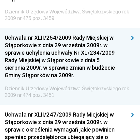
Dziennik Urzędowy Ministra Rodziny, Pracy i Polityki
Dziennik Urzędowy Województwa Świętokrzyskiego rok
Społecznej
2009 nr 475 poz. 3459
Dziennik Urzędowy Ministra Cyfryzacji
Uchwała nr XLII/254/2009 Rady Miejskiej w
Dziennik Urzędowy Ministra Rozwoju
Stąporkowie z dnia 29 września 2009r. w
Dziennik Urzędowy Ministra Infrastruktury i
sprawie uchylenia uchwały Nr XL/234/2009
Budownictwa
Rady Miejskiej w Stąporkowie z dnia 5
sierpnia 2009r. w sprawie zmian w budżecie
Dziennik Urzędowy Ministra Gospodarki Morskiej i
Gminy Stąporków na 2009r.
Żeglugi Śródlądowej
Dziennik Urzędowy Ministra Energii
Dziennik Urzędowy Województwa Świętokrzyskiego rok
2009 nr 474 poz. 3451
Dziennik Urzędowy Ministra Finansów
Dziennik Urzędowy Ministra Sprawiedliwości
Uchwała nr XLII/247/2009 Rady Miejskiej w
Dziennik Urzędowy Ministra Rozwoju i Finansów
Stąporkowie z dnia 29 września 2009r. w
Dziennik Urzędowy Wyższego Urzędu Górniczego
sprawie określenia wymagań jakie powinien
spełniać przedsiębiorca ubiegający się o
Dziennik Urzędowy Prezesa Urzędu Transportu