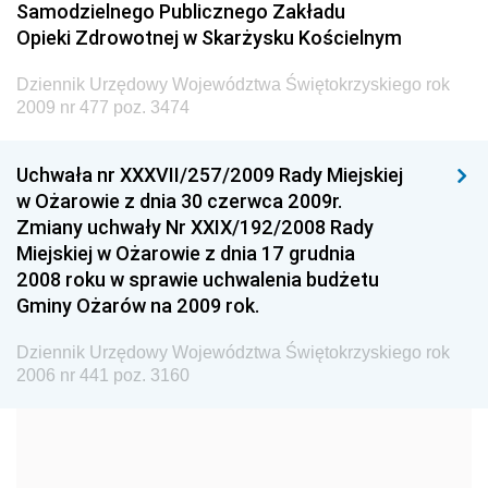
Samodzielnego Publicznego Zakładu
Dziennik Urzędowy Ministra Transportu
Opieki Zdrowotnej w Skarżysku Kościelnym
Dziennik Urzędowy Ministra Budownictwa
Dziennik Urzędowy Województwa Świętokrzyskiego rok
Dziennik Urzędowy Ministra Nauki i Szkolnictwa
2009 nr 477 poz. 3474
Wyższego
Dziennik Urzędowy Głównego Urzędu Miar
Uchwała nr XXXVII/257/2009 Rady Miejskiej
w Ożarowie z dnia 30 czerwca 2009r.
Dziennik Urzędowy Ministra Rolnictwa i Rozwoju Wsi
Zmiany uchwały Nr XXIX/192/2008 Rady
Dziennik Urzędowy Ministra Edukacji Narodowej i
Miejskiej w Ożarowie z dnia 17 grudnia
Sportu
2008 roku w sprawie uchwalenia budżetu
Gminy Ożarów na 2009 rok.
Dziennik Urzędowy Ministra Edukacji i Nauki
Dziennik Urzędowy Ministra Edukacji Narodowej
Dziennik Urzędowy Województwa Świętokrzyskiego rok
2006 nr 441 poz. 3160
Dziennik Urzędowy Ministra Gospodarki Morskiej
Dziennik Urzędowy Ministra Obrony Narodowej
Dziennik Urzędowy Komendy Głównej Państwowej
Straży Pożarnej