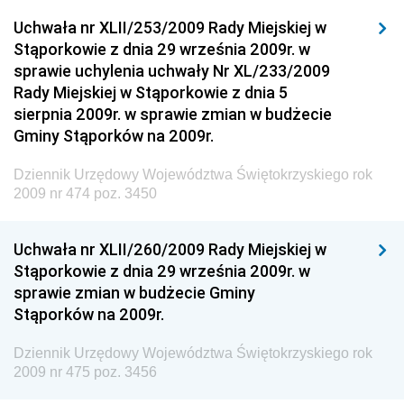
Drogowego
Uchwała nr XLII/253/2009 Rady Miejskiej w
Stąporkowie z dnia 29 września 2009r. w
Dziennik Urzędowy Narodowego Banku Polskiego
sprawie uchylenia uchwały Nr XL/233/2009
Dziennik Urzędowy Komendy Głównej Policji
Rady Miejskiej w Stąporkowie z dnia 5
sierpnia 2009r. w sprawie zmian w budżecie
Dziennik Urzędowy Ministra Pracy i Polityki
Gminy Stąporków na 2009r.
Społecznej
Dziennik Urzędowy Ministra Transportu, Budownictwa
Dziennik Urzędowy Województwa Świętokrzyskiego rok
i Gospodarki Morskiej
2009 nr 474 poz. 3450
Dziennik Urzędowy Ministra Rozwoju i Technologii
Uchwała nr XLII/260/2009 Rady Miejskiej w
Dziennik Urzędowy Ministra Spraw Zagranicznych
Stąporkowie z dnia 29 września 2009r. w
Dziennik Urzędowy Centralnego Biura
sprawie zmian w budżecie Gminy
Antykorupcyjnego
Stąporków na 2009r.
Dziennik Urzędowy Agencji Bezpieczeństwa
Wewnętrznego
Dziennik Urzędowy Województwa Świętokrzyskiego rok
2009 nr 475 poz. 3456
Dziennik Urzędowy Urzędu Patentowego
Rzeczypospolitej Polskiej