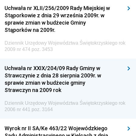
Uchwała nr XLII/256/2009 Rady Miejskiej w
Dziennik Urzędowy Generalnej Dyrekcji Dróg
Stąporkowie z dnia 29 września 2009r. w
Krajowych i Autostrad
sprawie zmian w budżecie Gminy
Dziennik Urzędowy Ministra Środowiska
Stąporków na 2009r.
Dziennik Urzędowy Ministra Administracji i Cyfryzacji
Dziennik Urzędowy Województwa Świętokrzyskiego rok
Dziennik Urzędowy Ministra Edukacji
2009 nr 474 poz. 3453
Dziennik Urzędowy Ministra Nauki
Uchwała nr XXIX/204/09 Rady Gminy w
Dziennik Urzędowy Ministra Przemysłu
Strawczynie z dnia 28 sierpnia 2009r. w
Dziennik Urzędowy Ministra Finansów i Gospodarki
sprawie zmian w budżecie gminy
Strawczyn na 2009 rok
Dziennik Urzędowy Ministra do Spraw Unii
Europejskiej
Dziennik Urzędowy Województwa Świętokrzyskiego rok
Dziennik Urzędowy Agencji Wywiadu
2006 nr 441 poz. 3164
Wyrok nr II SA/Ke 463/22 Wojewódzkiego
Sądu Administracyjnego w Kielcach z dnia