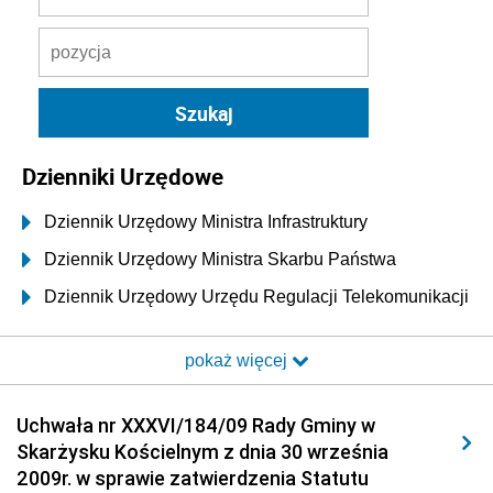
Dzienniki Urzędowe
Dziennik Urzędowy Ministra Infrastruktury
Dziennik Urzędowy Ministra Skarbu Państwa
Dziennik Urzędowy Urzędu Regulacji Telekomunikacji
i Poczty
pokaż więcej
Dziennik Urzędowy Ministra Transportu i Budownictwa
Dziennik Urzędowy Urzędu Komunikacji
Uchwała nr XXXVI/184/09 Rady Gminy w
Elektronicznej
Skarżysku Kościelnym z dnia 30 września
Dziennik Urzędowy Ministra Spraw Wewnętrznych i
2009r. w sprawie zatwierdzenia Statutu
Administracji