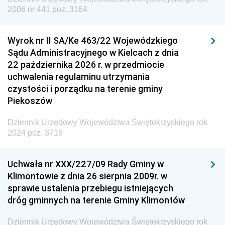
Dziennik Urzędowy Agencji Wywiadu
2006 nr 441 poz. 3164
Wyrok nr II SA/Ke 463/22 Wojewódzkiego
Sądu Administracyjnego w Kielcach z dnia
22 października 2026 r. w przedmiocie
uchwalenia regulaminu utrzymania
czystości i porządku na terenie gminy
Piekoszów
Dziennik Urzędowy Województwa Świętokrzyskiego rok
2024 poz. 3716
Uchwała nr XXX/227/09 Rady Gminy w
Klimontowie z dnia 26 sierpnia 2009r. w
sprawie ustalenia przebiegu istniejących
dróg gminnych na terenie Gminy Klimontów
Dziennik Urzędowy Województwa Świętokrzyskiego rok