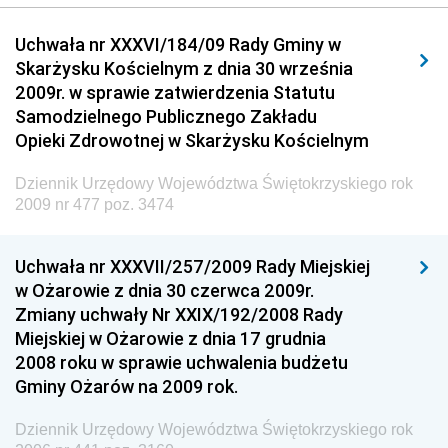
Dziennik Urzędowy Urzędu Komunikacji
Uchwała nr XXXVI/184/09 Rady Gminy w
Elektronicznej
Skarżysku Kościelnym z dnia 30 września
Dziennik Urzędowy Ministra Spraw Wewnętrznych i
2009r. w sprawie zatwierdzenia Statutu
Administracji
Samodzielnego Publicznego Zakładu
Dziennik Urzędowy Ministra Transportu
Opieki Zdrowotnej w Skarżysku Kościelnym
Dziennik Urzędowy Ministra Budownictwa
Dziennik Urzędowy Województwa Świętokrzyskiego rok
Dziennik Urzędowy Ministra Nauki i Szkolnictwa
2009 nr 477 poz. 3474
Wyższego
Dziennik Urzędowy Głównego Urzędu Miar
Uchwała nr XXXVII/257/2009 Rady Miejskiej
w Ożarowie z dnia 30 czerwca 2009r.
Dziennik Urzędowy Ministra Rolnictwa i Rozwoju Wsi
Zmiany uchwały Nr XXIX/192/2008 Rady
Dziennik Urzędowy Ministra Edukacji Narodowej i
Miejskiej w Ożarowie z dnia 17 grudnia
Sportu
2008 roku w sprawie uchwalenia budżetu
Gminy Ożarów na 2009 rok.
Dziennik Urzędowy Ministra Edukacji i Nauki
Dziennik Urzędowy Ministra Edukacji Narodowej
Dziennik Urzędowy Województwa Świętokrzyskiego rok