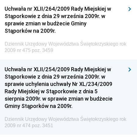
Dziennik Urzędowy Ministerstwa Przemysłu
Uchwała nr XLII/264/2009 Rady Miejskiej w
Chemicznego i Lekkiego
Stąporkowie z dnia 29 września 2009r. w
sprawie zmian w budżecie Gminy
Dziennik Urzędowy Ministerstwa Rolnictwa i
Stąporków na 2009r.
Gospodarki Żywnościowej
Dziennik Urzędowy Ministra Rodziny, Pracy i Polityki
Dziennik Urzędowy Województwa Świętokrzyskiego rok
Społecznej
2009 nr 475 poz. 3459
Dziennik Urzędowy Ministra Cyfryzacji
Uchwała nr XLII/254/2009 Rady Miejskiej w
Dziennik Urzędowy Ministra Rozwoju
Stąporkowie z dnia 29 września 2009r. w
Dziennik Urzędowy Ministra Infrastruktury i
sprawie uchylenia uchwały Nr XL/234/2009
Budownictwa
Rady Miejskiej w Stąporkowie z dnia 5
sierpnia 2009r. w sprawie zmian w budżecie
Dziennik Urzędowy Ministra Gospodarki Morskiej i
Gminy Stąporków na 2009r.
Żeglugi Śródlądowej
Dziennik Urzędowy Ministra Energii
Dziennik Urzędowy Województwa Świętokrzyskiego rok
2009 nr 474 poz. 3451
Dziennik Urzędowy Ministra Finansów
Dziennik Urzędowy Ministra Sprawiedliwości