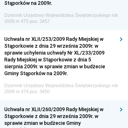
Stąporków na 2009r.
Społecznej
Dziennik Urzędowy Komendy Głównej Straży
Dziennik Urzędowy Województwa Świętokrzyskiego rok
Granicznej
2009 nr 475 poz. 3457
Dziennik Urzędowy Głównego Inspektoratu Transportu
Drogowego
Uchwała nr XLII/253/2009 Rady Miejskiej w
Stąporkowie z dnia 29 września 2009r. w
Dziennik Urzędowy Narodowego Banku Polskiego
sprawie uchylenia uchwały Nr XL/233/2009
Dziennik Urzędowy Komendy Głównej Policji
Rady Miejskiej w Stąporkowie z dnia 5
sierpnia 2009r. w sprawie zmian w budżecie
Dziennik Urzędowy Ministra Pracy i Polityki
Gminy Stąporków na 2009r.
Społecznej
Dziennik Urzędowy Ministra Transportu, Budownictwa
Dziennik Urzędowy Województwa Świętokrzyskiego rok
i Gospodarki Morskiej
2009 nr 474 poz. 3450
Dziennik Urzędowy Ministra Rozwoju i Technologii
Uchwała nr XLII/260/2009 Rady Miejskiej w
Dziennik Urzędowy Ministra Spraw Zagranicznych
Stąporkowie z dnia 29 września 2009r. w
Dziennik Urzędowy Centralnego Biura
sprawie zmian w budżecie Gminy
Antykorupcyjnego