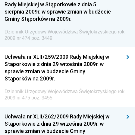
Regionalnej
Rady Miejskiej w Stąporkowie z dnia 5
sierpnia 2009r. w sprawie zmian w budżecie
Dziennik Urzędowy Ministra Aktywów Państwowych
Gminy Stąporków na 2009r.
Dziennik Urzędowy Ministra Zdrowia
Dziennik Urzędowy Województwa Świętokrzyskiego rok
Dziennik Urzędowy Ministra Środowiska i Głównego
2009 nr 474 poz. 3449
Inspektora Ochrony Środowiska
Dziennik Urzędowy Ministra Klimatu i Środowiska
Uchwała nr XLII/259/2009 Rady Miejskiej w
Dziennik Urzędowy Ministerstwa Kultury, Dziedzictwa
Stąporkowie z dnia 29 września 2009r. w
Narodowego i Sportu
sprawie zmian w budżecie Gminy
Stąporków na 2009r.
Dziennik Urzędowy Ministra Finansów, Funduszy i
Polityki Regionalnej
Dziennik Urzędowy Województwa Świętokrzyskiego rok
Dziennik Urzędowy Ministra Rozwoju, Pracy i
2009 nr 475 poz. 3455
Technologii
Dziennik Urzędowy Ministra Kultury, Dziedzictwa
Uchwała nr XLII/262/2009 Rady Miejskiej w
Narodowego i Sportu
Stąporkowie z dnia 29 września 2009r. w
sprawie zmian w budżecie Gminy
Dziennik Urzędowy Ministra Rodziny i Polityki