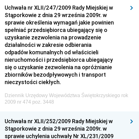
Uchwała nr XLII/247/2009 Rady Miejskiej w
Dziennik Urzędowy Ministra Rozwoju i Finansów
Stąporkowie z dnia 29 września 2009r. w
Dziennik Urzędowy Wyższego Urzędu Górniczego
sprawie określenia wymagań jakie powinien
spełniać przedsiębiorca ubiegający się o
Dziennik Urzędowy Prezesa Urzędu Transportu
uzyskanie zezwolenia na prowadzenie
Kolejowego
działalności w zakresie odbierania
Dziennik Urzędowy Ministra Przedsiębiorczości i
odpadów komunalnych od właścicieli
Technologii
nieruchomości i przedsiębiorca ubiegający
się o uzyskanie zezwolenia na opróżnianie
Dziennik Urzędowy Ministra Inwestycji i Rozwoju
zbiorników bezodpływowych i transport
Dziennik Urzędowy Naczelnego Dyrektora Archiwów
nieczystości ciekłych.
Państwowych
Dziennik Urzędowy Województwa Świętokrzyskiego rok
Dziennik Urzędowy Ministra Finansów, Inwestycji i
2009 nr 474 poz. 3448
Rozwoju
Dziennik Urzędowy Ministra Klimatu
Uchwała nr XLII/252/2009 Rady Miejskiej w
Dziennik Urzędowy Ministra Sportu
Stąporkowie z dnia 29 września 2009r. w
Dziennik Urzędowy Ministra Funduszy i Polityki
sprawie uchylenia uchwały Nr XL/231/2009