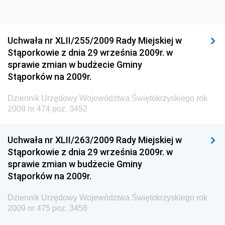
Dziennik Urzędowy Ministra Sportu i Turystyki
Dziennik Urzędowy Ministra Rozwoju Regionalnego
Dziennik Urzędowy Ministra Budownictwa i Przemysłu
Uchwała nr XLII/255/2009 Rady Miejskiej w
Materiałów Budowlanych
Stąporkowie z dnia 29 września 2009r. w
sprawie zmian w budżecie Gminy
Dziennik Urzędowy Ministra Infrastruktury i Rozwoju
Stąporków na 2009r.
Dziennik Urzędowy Głównego Inspektoratu Ochrony
Środowiska
Dziennik Urzędowy Województwa Świętokrzyskiego rok
2009 nr 474 poz. 3452
Dziennik Urzędowy Generalnej Dyrekcji Ochrony
Środowiska
Uchwała nr XLII/263/2009 Rady Miejskiej w
Dziennik Urzędowy Ministerstwa Administracji,
Stąporkowie z dnia 29 września 2009r. w
Gospodarki Terenowej i Ochrony Środowiska
sprawie zmian w budżecie Gminy
Dziennik Urzędowy Ministerstwa Administracji i
Stąporków na 2009r.
Gospodarki Przestrzennej
Dziennik Urzędowy Województwa Świętokrzyskiego rok
Dziennik Urzędowy Unii Europejskiej, L
2009 nr 475 poz. 3458
Dziennik Urzędowy Ministerstwa Komunikacji