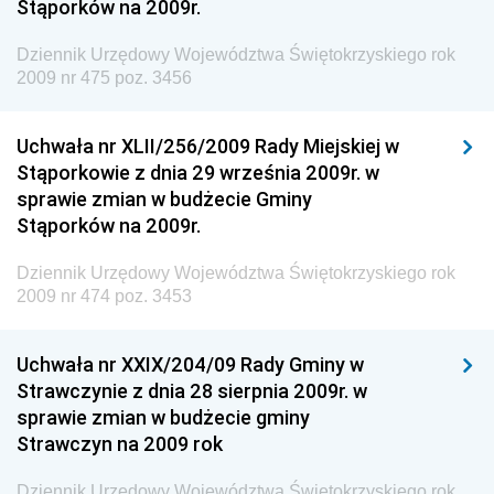
Stąporków na 2009r.
Dziennik Urzędowy Agencji Bezpieczeństwa
Wewnętrznego
Dziennik Urzędowy Województwa Świętokrzyskiego rok
2009 nr 475 poz. 3456
Dziennik Urzędowy Urzędu Patentowego
Rzeczypospolitej Polskiej
Uchwała nr XLII/256/2009 Rady Miejskiej w
Dziennik Urzędowy Generalnej Dyrekcji Dróg
Stąporkowie z dnia 29 września 2009r. w
Krajowych i Autostrad
sprawie zmian w budżecie Gminy
Dziennik Urzędowy Ministra Środowiska
Stąporków na 2009r.
Dziennik Urzędowy Ministra Administracji i Cyfryzacji
Dziennik Urzędowy Województwa Świętokrzyskiego rok
Dziennik Urzędowy Ministra Edukacji
2009 nr 474 poz. 3453
Dziennik Urzędowy Ministra Nauki
Uchwała nr XXIX/204/09 Rady Gminy w
Dziennik Urzędowy Ministra Przemysłu
Strawczynie z dnia 28 sierpnia 2009r. w
Dziennik Urzędowy Ministra Finansów i Gospodarki
sprawie zmian w budżecie gminy
Strawczyn na 2009 rok
Dziennik Urzędowy Ministra do Spraw Unii
Europejskiej
Dziennik Urzędowy Województwa Świętokrzyskiego rok