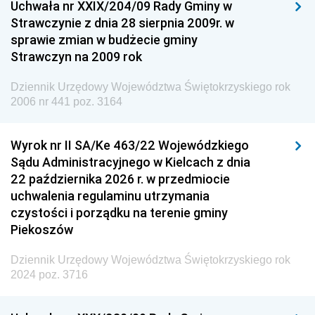
Uchwała nr XXIX/204/09 Rady Gminy w
Dziennik Urzędowy Ministra Przemysłu
Strawczynie z dnia 28 sierpnia 2009r. w
Dziennik Urzędowy Ministra Finansów i Gospodarki
sprawie zmian w budżecie gminy
Strawczyn na 2009 rok
Dziennik Urzędowy Ministra do Spraw Unii
Europejskiej
Dziennik Urzędowy Województwa Świętokrzyskiego rok
Dziennik Urzędowy Agencji Wywiadu
2006 nr 441 poz. 3164
Wyrok nr II SA/Ke 463/22 Wojewódzkiego
Sądu Administracyjnego w Kielcach z dnia
22 października 2026 r. w przedmiocie
uchwalenia regulaminu utrzymania
czystości i porządku na terenie gminy
Piekoszów
Dziennik Urzędowy Województwa Świętokrzyskiego rok
2024 poz. 3716