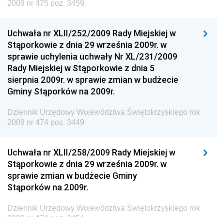
2009 nr 475 poz. 3459
Rozwoju
Dziennik Urzędowy Ministra Klimatu
Uchwała nr XLII/252/2009 Rady Miejskiej w
Dziennik Urzędowy Ministra Sportu
Stąporkowie z dnia 29 września 2009r. w
Dziennik Urzędowy Ministra Funduszy i Polityki
sprawie uchylenia uchwały Nr XL/231/2009
Regionalnej
Rady Miejskiej w Stąporkowie z dnia 5
sierpnia 2009r. w sprawie zmian w budżecie
Dziennik Urzędowy Ministra Aktywów Państwowych
Gminy Stąporków na 2009r.
Dziennik Urzędowy Ministra Zdrowia
Dziennik Urzędowy Województwa Świętokrzyskiego rok
Dziennik Urzędowy Ministra Środowiska i Głównego
2009 nr 474 poz. 3449
Inspektora Ochrony Środowiska
Dziennik Urzędowy Ministra Klimatu i Środowiska
Uchwała nr XLII/258/2009 Rady Miejskiej w
Dziennik Urzędowy Ministerstwa Kultury, Dziedzictwa
Stąporkowie z dnia 29 września 2009r. w
Narodowego i Sportu
sprawie zmian w budżecie Gminy
Stąporków na 2009r.
Dziennik Urzędowy Ministra Finansów, Funduszy i
Polityki Regionalnej
Dziennik Urzędowy Województwa Świętokrzyskiego rok
Dziennik Urzędowy Ministra Rozwoju, Pracy i