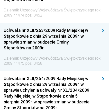
Dziennik Urzędowy Ministerstwa Administracji i
Dziennik Urzędowy Województwa Świętokrzyskiego rok
Gospodarki Przestrzennej
2009 nr 474 poz. 3452
Dziennik Urzędowy Unii Europejskiej, L
Dziennik Urzędowy Ministerstwa Komunikacji
Uchwała nr XLII/263/2009 Rady Miejskiej w
Stąporkowie z dnia 29 września 2009r. w
Dziennik Urzędowy Ministerstwa Przemysłu
sprawie zmian w budżecie Gminy
Chemicznego i Lekkiego
Stąporków na 2009r.
Dziennik Urzędowy Ministerstwa Rolnictwa i
Gospodarki Żywnościowej
Dziennik Urzędowy Województwa Świętokrzyskiego rok
2009 nr 475 poz. 3458
Dziennik Urzędowy Ministra Rodziny, Pracy i Polityki
Społecznej
Uchwała nr XLII/254/2009 Rady Miejskiej w
Dziennik Urzędowy Ministra Cyfryzacji
Stąporkowie z dnia 29 września 2009r. w
Dziennik Urzędowy Ministra Rozwoju
sprawie uchylenia uchwały Nr XL/234/2009
Dziennik Urzędowy Ministra Infrastruktury i
Rady Miejskiej w Stąporkowie z dnia 5
Budownictwa
sierpnia 2009r. w sprawie zmian w budżecie
Gminy Stąporków na 2009r.
Dziennik Urzędowy Ministra Gospodarki Morskiej i