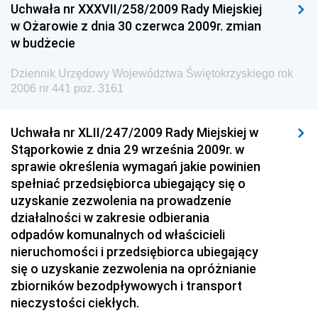
Uchwała nr XXXVII/258/2009 Rady Miejskiej
Dziennik Urzędowy Ministra Pracy i Polityki
w Ożarowie z dnia 30 czerwca 2009r. zmian
Społecznej
w budżecie
Dziennik Urzędowy Ministra Spraw Zagranicznych
Dziennik Urzędowy Województwa Świętokrzyskiego rok
Dziennik Urzędowy Urzędu Lotnictwa Cywilnego
2006 nr 441 poz. 3161
Dziennik Urzędowy Komisji Nadzoru Finansowego
Uchwała nr XLII/247/2009 Rady Miejskiej w
Dziennik Urzędowy Ministerstwa Hutnictwa i
Stąporkowie z dnia 29 września 2009r. w
Przemysłu Maszynowego
sprawie określenia wymagań jakie powinien
Dziennik Urzędowy Ministerstwa Zdrowia i Opieki
spełniać przedsiębiorca ubiegający się o
Społecznej
uzyskanie zezwolenia na prowadzenie
działalności w zakresie odbierania
Dziennik Urzędowy Ministerstwa Rolnictwa, Leśnictwa
odpadów komunalnych od właścicieli
i Gospodarki Żywnościowej
nieruchomości i przedsiębiorca ubiegający
Dziennik Urzędowy Ministra Spraw Wewnętrznych
się o uzyskanie zezwolenia na opróżnianie
Dziennik Urzędowy Ministra Transportu, Budownictwa
zbiorników bezodpływowych i transport
i Gospodarki Morskiej
nieczystości ciekłych.