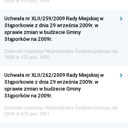
2009 nr 474 poz. 3454
Technologii
Dziennik Urzędowy Ministra Kultury, Dziedzictwa
Uchwała nr XLII/259/2009 Rady Miejskiej w
Narodowego i Sportu
Stąporkowie z dnia 29 września 2009r. w
sprawie zmian w budżecie Gminy
Dziennik Urzędowy Ministra Rodziny i Polityki
Stąporków na 2009r.
Społecznej
Dziennik Urzędowy Komendy Głównej Straży
Dziennik Urzędowy Województwa Świętokrzyskiego rok
Granicznej
2009 nr 475 poz. 3455
Dziennik Urzędowy Głównego Inspektoratu Transportu
Drogowego
Uchwała nr XLII/262/2009 Rady Miejskiej w
Stąporkowie z dnia 29 września 2009r. w
Dziennik Urzędowy Narodowego Banku Polskiego
sprawie zmian w budżecie Gminy
Dziennik Urzędowy Komendy Głównej Policji
Stąporków na 2009r.
Dziennik Urzędowy Ministra Pracy i Polityki
Dziennik Urzędowy Województwa Świętokrzyskiego rok
Społecznej
2009 nr 475 poz. 3457
Dziennik Urzędowy Ministra Transportu, Budownictwa
i Gospodarki Morskiej