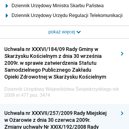
Dziennik Urzędowy Ministra Skarbu Państwa
Dziennik Urzędowy Urzędu Regulacji Telekomunikacji
i Poczty
pokaż więcej
Dziennik Urzędowy Ministra Transportu i Budownictwa
Dziennik Urzędowy Urzędu Komunikacji
Uchwała nr XXXVI/184/09 Rady Gminy w
Elektronicznej
Skarżysku Kościelnym z dnia 30 września
Dziennik Urzędowy Ministra Spraw Wewnętrznych i
2009r. w sprawie zatwierdzenia Statutu
Administracji
Samodzielnego Publicznego Zakładu
Dziennik Urzędowy Ministra Transportu
Opieki Zdrowotnej w Skarżysku Kościelnym
Dziennik Urzędowy Ministra Budownictwa
Dziennik Urzędowy Województwa Świętokrzyskiego rok
Dziennik Urzędowy Ministra Nauki i Szkolnictwa
2009 nr 477 poz. 3474
Wyższego
Dziennik Urzędowy Głównego Urzędu Miar
Uchwała nr XXXVII/257/2009 Rady Miejskiej
w Ożarowie z dnia 30 czerwca 2009r.
Dziennik Urzędowy Ministra Rolnictwa i Rozwoju Wsi
Zmiany uchwały Nr XXIX/192/2008 Rady