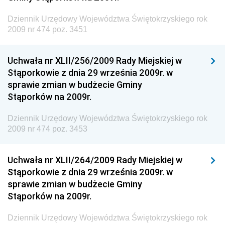
Żeglugi Śródlądowej
Dziennik Urzędowy Województwa Świętokrzyskiego rok
Dziennik Urzędowy Ministra Energii
2009 nr 474 poz. 3451
Dziennik Urzędowy Ministra Finansów
Uchwała nr XLII/256/2009 Rady Miejskiej w
Dziennik Urzędowy Ministra Sprawiedliwości
Stąporkowie z dnia 29 września 2009r. w
Dziennik Urzędowy Ministra Rozwoju i Finansów
sprawie zmian w budżecie Gminy
Stąporków na 2009r.
Dziennik Urzędowy Wyższego Urzędu Górniczego
Dziennik Urzędowy Prezesa Urzędu Transportu
Dziennik Urzędowy Województwa Świętokrzyskiego rok
Kolejowego
2009 nr 474 poz. 3453
Dziennik Urzędowy Ministra Przedsiębiorczości i
Technologii
Uchwała nr XLII/264/2009 Rady Miejskiej w
Stąporkowie z dnia 29 września 2009r. w
Dziennik Urzędowy Ministra Inwestycji i Rozwoju
sprawie zmian w budżecie Gminy
Dziennik Urzędowy Naczelnego Dyrektora Archiwów
Stąporków na 2009r.
Państwowych
Dziennik Urzędowy Województwa Świętokrzyskiego rok
Dziennik Urzędowy Ministra Finansów, Inwestycji i