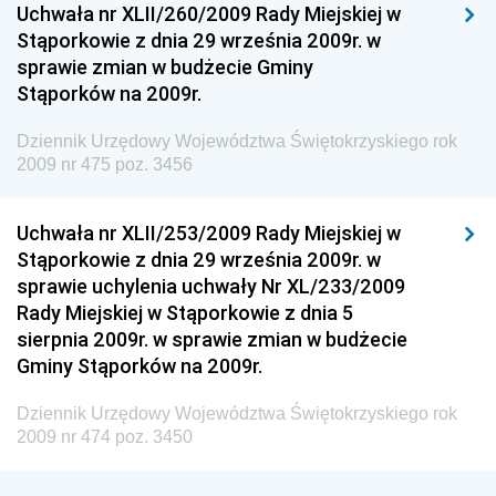
Uchwała nr XLII/260/2009 Rady Miejskiej w
Dziennik Urzędowy Ministra Rozwoju i Technologii
Stąporkowie z dnia 29 września 2009r. w
sprawie zmian w budżecie Gminy
Dziennik Urzędowy Ministra Spraw Zagranicznych
Stąporków na 2009r.
Dziennik Urzędowy Centralnego Biura
Antykorupcyjnego
Dziennik Urzędowy Województwa Świętokrzyskiego rok
2009 nr 475 poz. 3456
Dziennik Urzędowy Agencji Bezpieczeństwa
Wewnętrznego
Uchwała nr XLII/253/2009 Rady Miejskiej w
Dziennik Urzędowy Urzędu Patentowego
Stąporkowie z dnia 29 września 2009r. w
Rzeczypospolitej Polskiej
sprawie uchylenia uchwały Nr XL/233/2009
Dziennik Urzędowy Generalnej Dyrekcji Dróg
Rady Miejskiej w Stąporkowie z dnia 5
Krajowych i Autostrad
sierpnia 2009r. w sprawie zmian w budżecie
Dziennik Urzędowy Ministra Środowiska
Gminy Stąporków na 2009r.
Dziennik Urzędowy Ministra Administracji i Cyfryzacji
Dziennik Urzędowy Województwa Świętokrzyskiego rok
Dziennik Urzędowy Ministra Edukacji
2009 nr 474 poz. 3450
Dziennik Urzędowy Ministra Nauki