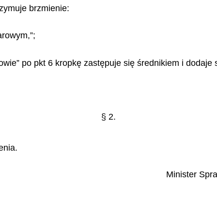
trzymuje brzmienie:
arowym,”;
” po pkt 6 kropkę zastępuje się średnikiem i dodaje s
§ 2.
enia.
Minister Spr