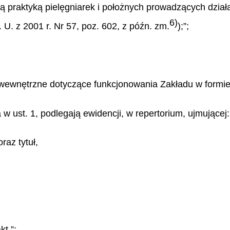
ą praktyką pielęgniarek i położnych prowadzących działa
6)
 U. z 2001 r. Nr 57, poz. 602, z późn. zm.
);”;
 wewnętrzne dotyczące funkcjonowania Zakładu w formie:
w ust. 1, podlegają ewidencji, w repertorium, ujmującej:
raz tytuł,
kt.”;