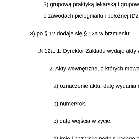
3) grupową praktyką lekarską i grupow
o zawodach pielęgniarki i położnej (Dz.
3) po § 12 dodaje się § 12a w brzmieniu:
„§ 12a. 1. Dyrektor Zakładu wydaje akty
2. Akty wewnętrzne, o których mowa 
a) oznaczenie aktu, datę wydania o
b) numer/rok,
c) datę wejścia w życie,
d) imię i nazwisko podpisującego a