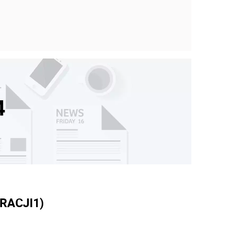
4
RACJI
1)