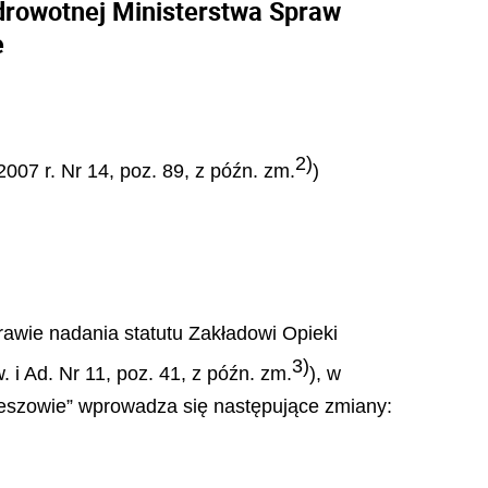
drowotnej Ministerstwa Spraw
e
2)
2007 r. Nr 14, poz. 89, z późn. zm.
)
rawie nadania statutu Zakładowi Opieki
3)
i Ad. Nr 11, poz. 41, z późn. zm.
), w
zeszowie” wprowadza się następujące zmiany: