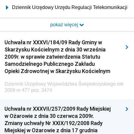
Dziennik Urzędowy Urzędu Regulacji Telekomunikacji
i Poczty
pokaż więcej
Dziennik Urzędowy Ministra Transportu i Budownictwa
Dziennik Urzędowy Urzędu Komunikacji
Uchwała nr XXXVI/184/09 Rady Gminy w
Elektronicznej
Skarżysku Kościelnym z dnia 30 września
Dziennik Urzędowy Ministra Spraw Wewnętrznych i
2009r. w sprawie zatwierdzenia Statutu
Administracji
Samodzielnego Publicznego Zakładu
Dziennik Urzędowy Ministra Transportu
Opieki Zdrowotnej w Skarżysku Kościelnym
Dziennik Urzędowy Ministra Budownictwa
Dziennik Urzędowy Województwa Świętokrzyskiego rok
Dziennik Urzędowy Ministra Nauki i Szkolnictwa
2009 nr 477 poz. 3474
Wyższego
Dziennik Urzędowy Głównego Urzędu Miar
Uchwała nr XXXVII/257/2009 Rady Miejskiej
w Ożarowie z dnia 30 czerwca 2009r.
Dziennik Urzędowy Ministra Rolnictwa i Rozwoju Wsi
Zmiany uchwały Nr XXIX/192/2008 Rady
Dziennik Urzędowy Ministra Edukacji Narodowej i
Miejskiej w Ożarowie z dnia 17 grudnia