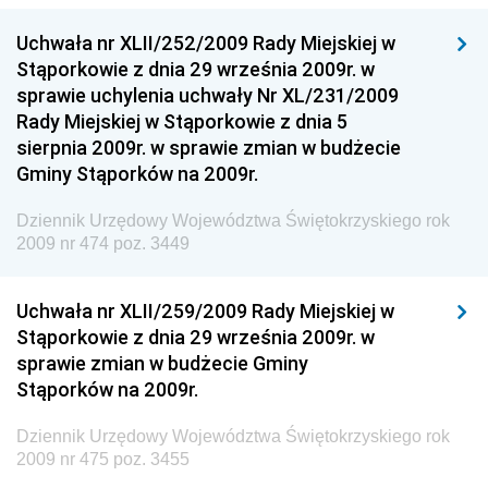
Dziennik Urzędowy Ministra Klimatu
Uchwała nr XLII/252/2009 Rady Miejskiej w
Dziennik Urzędowy Ministra Sportu
Stąporkowie z dnia 29 września 2009r. w
Dziennik Urzędowy Ministra Funduszy i Polityki
sprawie uchylenia uchwały Nr XL/231/2009
Regionalnej
Rady Miejskiej w Stąporkowie z dnia 5
sierpnia 2009r. w sprawie zmian w budżecie
Dziennik Urzędowy Ministra Aktywów Państwowych
Gminy Stąporków na 2009r.
Dziennik Urzędowy Ministra Zdrowia
Dziennik Urzędowy Województwa Świętokrzyskiego rok
Dziennik Urzędowy Ministra Środowiska i Głównego
2009 nr 474 poz. 3449
Inspektora Ochrony Środowiska
Dziennik Urzędowy Ministra Klimatu i Środowiska
Uchwała nr XLII/259/2009 Rady Miejskiej w
Dziennik Urzędowy Ministerstwa Kultury, Dziedzictwa
Stąporkowie z dnia 29 września 2009r. w
Narodowego i Sportu
sprawie zmian w budżecie Gminy
Stąporków na 2009r.
Dziennik Urzędowy Ministra Finansów, Funduszy i
Polityki Regionalnej
Dziennik Urzędowy Województwa Świętokrzyskiego rok
Dziennik Urzędowy Ministra Rozwoju, Pracy i
2009 nr 475 poz. 3455
Technologii