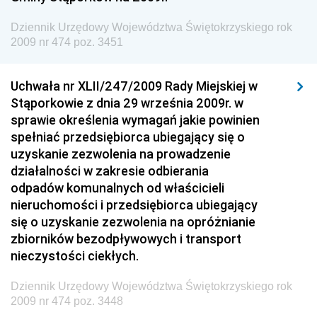
Dziennik Urzędowy Ministra Energii
Dziennik Urzędowy Województwa Świętokrzyskiego rok
2009 nr 474 poz. 3451
Dziennik Urzędowy Ministra Finansów
Dziennik Urzędowy Ministra Sprawiedliwości
Uchwała nr XLII/247/2009 Rady Miejskiej w
Dziennik Urzędowy Ministra Rozwoju i Finansów
Stąporkowie z dnia 29 września 2009r. w
Dziennik Urzędowy Wyższego Urzędu Górniczego
sprawie określenia wymagań jakie powinien
spełniać przedsiębiorca ubiegający się o
Dziennik Urzędowy Prezesa Urzędu Transportu
uzyskanie zezwolenia na prowadzenie
Kolejowego
działalności w zakresie odbierania
Dziennik Urzędowy Ministra Przedsiębiorczości i
odpadów komunalnych od właścicieli
Technologii
nieruchomości i przedsiębiorca ubiegający
się o uzyskanie zezwolenia na opróżnianie
Dziennik Urzędowy Ministra Inwestycji i Rozwoju
zbiorników bezodpływowych i transport
Dziennik Urzędowy Naczelnego Dyrektora Archiwów
nieczystości ciekłych.
Państwowych
Dziennik Urzędowy Województwa Świętokrzyskiego rok
Dziennik Urzędowy Ministra Finansów, Inwestycji i
2009 nr 474 poz. 3448
Rozwoju