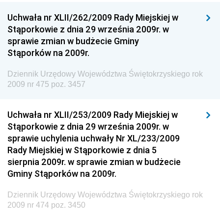
Dziennik Urzędowy Ministra Kultury, Dziedzictwa
Uchwała nr XLII/262/2009 Rady Miejskiej w
Narodowego i Sportu
Stąporkowie z dnia 29 września 2009r. w
sprawie zmian w budżecie Gminy
Dziennik Urzędowy Ministra Rodziny i Polityki
Stąporków na 2009r.
Społecznej
Dziennik Urzędowy Komendy Głównej Straży
Dziennik Urzędowy Województwa Świętokrzyskiego rok
Granicznej
2009 nr 475 poz. 3457
Dziennik Urzędowy Głównego Inspektoratu Transportu
Drogowego
Uchwała nr XLII/253/2009 Rady Miejskiej w
Stąporkowie z dnia 29 września 2009r. w
Dziennik Urzędowy Narodowego Banku Polskiego
sprawie uchylenia uchwały Nr XL/233/2009
Dziennik Urzędowy Komendy Głównej Policji
Rady Miejskiej w Stąporkowie z dnia 5
sierpnia 2009r. w sprawie zmian w budżecie
Dziennik Urzędowy Ministra Pracy i Polityki
Gminy Stąporków na 2009r.
Społecznej
Dziennik Urzędowy Ministra Transportu, Budownictwa
Dziennik Urzędowy Województwa Świętokrzyskiego rok
i Gospodarki Morskiej
2009 nr 474 poz. 3450
Dziennik Urzędowy Ministra Rozwoju i Technologii