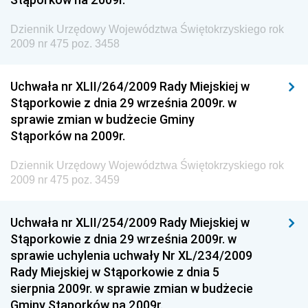
Gospodarki Przestrzennej
Dziennik Urzędowy Województwa Świętokrzyskiego rok
Dziennik Urzędowy Unii Europejskiej, L
2009 nr 475 poz. 3458
Dziennik Urzędowy Ministerstwa Komunikacji
Dziennik Urzędowy Ministerstwa Przemysłu
Uchwała nr XLII/264/2009 Rady Miejskiej w
Chemicznego i Lekkiego
Stąporkowie z dnia 29 września 2009r. w
sprawie zmian w budżecie Gminy
Dziennik Urzędowy Ministerstwa Rolnictwa i
Stąporków na 2009r.
Gospodarki Żywnościowej
Dziennik Urzędowy Ministra Rodziny, Pracy i Polityki
Dziennik Urzędowy Województwa Świętokrzyskiego rok
Społecznej
2009 nr 475 poz. 3459
Dziennik Urzędowy Ministra Cyfryzacji
Uchwała nr XLII/254/2009 Rady Miejskiej w
Dziennik Urzędowy Ministra Rozwoju
Stąporkowie z dnia 29 września 2009r. w
Dziennik Urzędowy Ministra Infrastruktury i
sprawie uchylenia uchwały Nr XL/234/2009
Budownictwa
Rady Miejskiej w Stąporkowie z dnia 5
sierpnia 2009r. w sprawie zmian w budżecie
Dziennik Urzędowy Ministra Gospodarki Morskiej i
Gminy Stąporków na 2009r.
Żeglugi Śródlądowej