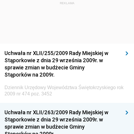
Dziennik Urzędowy Głównego Inspektora Ochrony
REKLAMA
Środowiska
Dziennik Urzędowy Ministra Środowiska
Dziennik Urzędowy Ministra Sportu i Turystyki
Dziennik Urzędowy Ministra Rozwoju Regionalnego
Dziennik Urzędowy Ministra Budownictwa i Przemysłu
Uchwała nr XLII/255/2009 Rady Miejskiej w
Materiałów Budowlanych
Stąporkowie z dnia 29 września 2009r. w
sprawie zmian w budżecie Gminy
Dziennik Urzędowy Ministra Infrastruktury i Rozwoju
Stąporków na 2009r.
Dziennik Urzędowy Głównego Inspektoratu Ochrony
Środowiska
Dziennik Urzędowy Województwa Świętokrzyskiego rok
2009 nr 474 poz. 3452
Dziennik Urzędowy Generalnej Dyrekcji Ochrony
Środowiska
Uchwała nr XLII/263/2009 Rady Miejskiej w
Dziennik Urzędowy Ministerstwa Administracji,
Stąporkowie z dnia 29 września 2009r. w
Gospodarki Terenowej i Ochrony Środowiska
sprawie zmian w budżecie Gminy
Dziennik Urzędowy Ministerstwa Administracji i
Stąporków na 2009r.