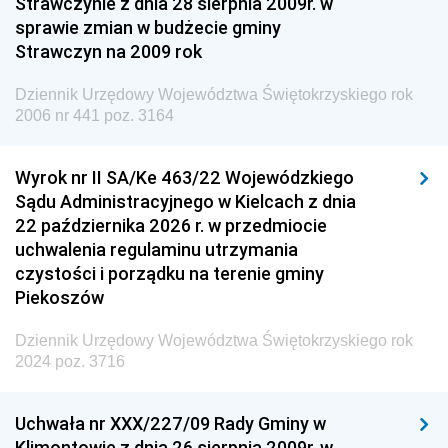
Strawczynie z dnia 28 sierpnia 2009r. w
Dziennik Urzędowy Ministra Finansów i Gospodarki
sprawie zmian w budżecie gminy
Strawczyn na 2009 rok
Dziennik Urzędowy Ministra do Spraw Unii
Europejskiej
Dziennik Urzędowy Województwa Świętokrzyskiego rok
Dziennik Urzędowy Agencji Wywiadu
2006 nr 441 poz. 3164
Wyrok nr II SA/Ke 463/22 Wojewódzkiego
Sądu Administracyjnego w Kielcach z dnia
22 października 2026 r. w przedmiocie
uchwalenia regulaminu utrzymania
czystości i porządku na terenie gminy
Piekoszów
Dziennik Urzędowy Województwa Świętokrzyskiego rok
2024 poz. 3716
Uchwała nr XXX/227/09 Rady Gminy w
Klimontowie z dnia 26 sierpnia 2009r. w