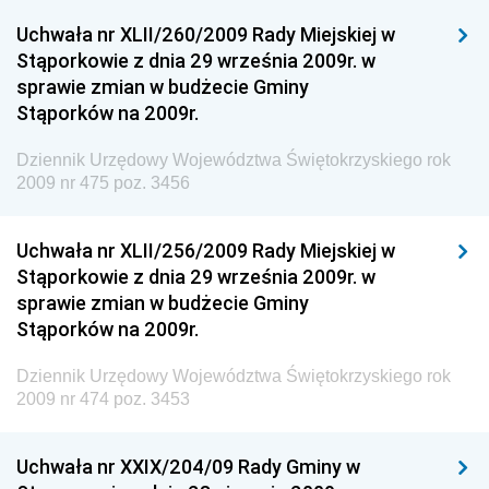
Uchwała nr XLII/260/2009 Rady Miejskiej w
Dziennik Urzędowy Ministra Spraw Zagranicznych
Stąporkowie z dnia 29 września 2009r. w
Dziennik Urzędowy Centralnego Biura
sprawie zmian w budżecie Gminy
Antykorupcyjnego
Stąporków na 2009r.
Dziennik Urzędowy Agencji Bezpieczeństwa
Wewnętrznego
Dziennik Urzędowy Województwa Świętokrzyskiego rok
2009 nr 475 poz. 3456
Dziennik Urzędowy Urzędu Patentowego
Rzeczypospolitej Polskiej
Uchwała nr XLII/256/2009 Rady Miejskiej w
Dziennik Urzędowy Generalnej Dyrekcji Dróg
Stąporkowie z dnia 29 września 2009r. w
Krajowych i Autostrad
sprawie zmian w budżecie Gminy
Dziennik Urzędowy Ministra Środowiska
Stąporków na 2009r.
Dziennik Urzędowy Ministra Administracji i Cyfryzacji
Dziennik Urzędowy Województwa Świętokrzyskiego rok
Dziennik Urzędowy Ministra Edukacji
2009 nr 474 poz. 3453
Dziennik Urzędowy Ministra Nauki
Uchwała nr XXIX/204/09 Rady Gminy w
Dziennik Urzędowy Ministra Przemysłu