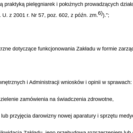
ą praktyką pielęgniarek i położnych prowadzących działa
6)
 U. z 2001 r. Nr 57, poz. 602, z późn. zm.
).”;
rzne dotyczące funkcjonowania Zakładu w formie zarządz
nętrznych i Administracji wniosków i opinii w sprawach:
zielenie zamówienia na świadczenia zdrowotne,
 lub przyjęcia darowizny nowej aparatury i sprzętu med
likwidacją Zakładu, jego przebudową rozszerzeniem lub o