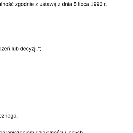
lność zgodnie z ustawą z dnia 5 lipca 1996 r.
eń lub decyzji.”;
ycznego,
graniczeniem działalności i innych