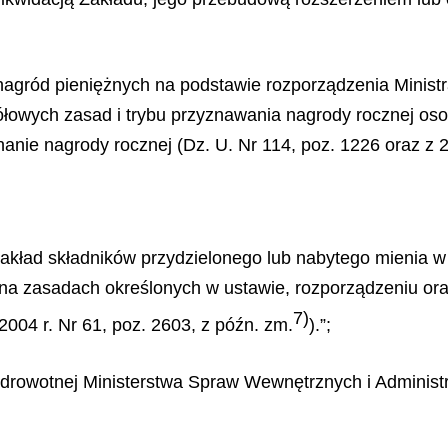
nagród pieniężnych na podstawie rozporządzenia Ministr
ółowych zasad i trybu przyznawania nagrody rocznej os
nie nagrody rocznej (Dz. U. Nr 114, poz. 1226 oraz z 20
akład składników przydzielonego lub nabytego mienia w
a zasadach określonych w ustawie, rozporządzeniu oraz 
7)
004 r. Nr 61, poz. 2603, z późn. zm.
).”;
drowotnej Ministerstwa Spraw Wewnętrznych i Administrac