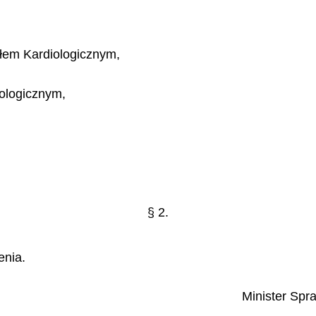
łem Kardiologicznym,
ologicznym,
§ 2.
enia.
Minister Spr