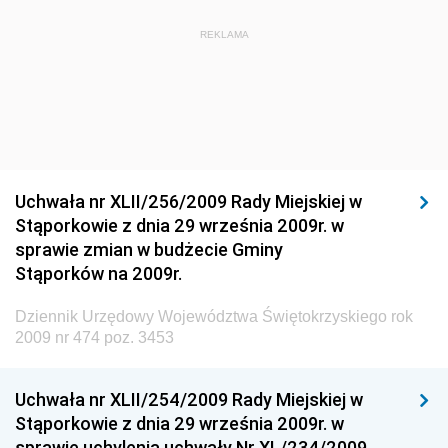
Dziennik Urzędowy Ministra Budownictwa i Przemysłu
REKLAMA
Materiałów Budowlanych
Dziennik Urzędowy Ministra Infrastruktury i Rozwoju
Dziennik Urzędowy Głównego Inspektoratu Ochrony
Środowiska
Dziennik Urzędowy Generalnej Dyrekcji Ochrony
Uchwała nr XLII/256/2009 Rady Miejskiej w
Środowiska
Stąporkowie z dnia 29 września 2009r. w
Dziennik Urzędowy Ministerstwa Administracji,
sprawie zmian w budżecie Gminy
Gospodarki Terenowej i Ochrony Środowiska
Stąporków na 2009r.
Dziennik Urzędowy Ministerstwa Administracji i
Dziennik Urzędowy Województwa Świętokrzyskiego rok
Gospodarki Przestrzennej
2009 nr 474 poz. 3453
Dziennik Urzędowy Unii Europejskiej, L
Dziennik Urzędowy Ministerstwa Komunikacji
Uchwała nr XLII/254/2009 Rady Miejskiej w
Stąporkowie z dnia 29 września 2009r. w
Dziennik Urzędowy Ministerstwa Przemysłu
sprawie uchylenia uchwały Nr XL/234/2009
Chemicznego i Lekkiego