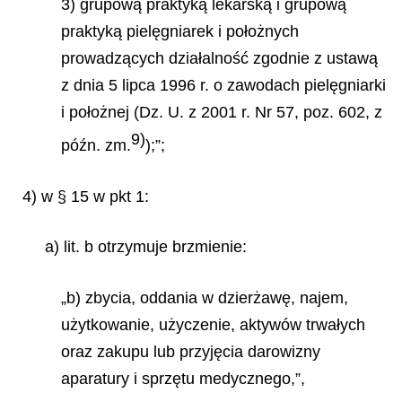
3) grupową praktyką lekarską i grupową
praktyką pielęgniarek i położnych
prowadzących działalność zgodnie z ustawą
z dnia 5 lipca 1996 r.
o zawodach pielęgniarki
i położnej (Dz. U. z 2001 r. Nr 57, poz. 602, z
9)
późn. zm.
);”;
4) w § 15 w pkt 1:
a) lit. b otrzymuje brzmienie:
„b) zbycia, oddania w dzierżawę, najem,
użytkowanie, użyczenie, aktywów trwałych
oraz zakupu lub przyjęcia darowizny
aparatury
i sprzętu medycznego,”,