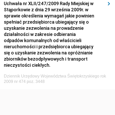
Uchwała nr XLII/247/2009 Rady Miejskiej w
Dziennik Urzędowy Ministerstwa Hutnictwa i
Stąporkowie z dnia 29 września 2009r. w
Przemysłu Maszynowego
sprawie określenia wymagań jakie powinien
Dziennik Urzędowy Ministerstwa Zdrowia i Opieki
spełniać przedsiębiorca ubiegający się o
Społecznej
uzyskanie zezwolenia na prowadzenie
działalności w zakresie odbierania
Dziennik Urzędowy Ministerstwa Rolnictwa, Leśnictwa
odpadów komunalnych od właścicieli
i Gospodarki Żywnościowej
nieruchomości i przedsiębiorca ubiegający
Dziennik Urzędowy Ministra Spraw Wewnętrznych
się o uzyskanie zezwolenia na opróżnianie
Dziennik Urzędowy Ministra Transportu, Budownictwa
zbiorników bezodpływowych i transport
i Gospodarki Morskiej
nieczystości ciekłych.
Dziennik Urzędowy Ministra Administracji i Cyfryzacji
Dziennik Urzędowy Województwa Świętokrzyskiego rok
Dziennik Urzędowy Głównego Inspektora Ochrony
2009 nr 474 poz. 3448
Środowiska
Dziennik Urzędowy Ministra Środowiska
Dziennik Urzędowy Ministra Sportu i Turystyki
Dziennik Urzędowy Ministra Rozwoju Regionalnego