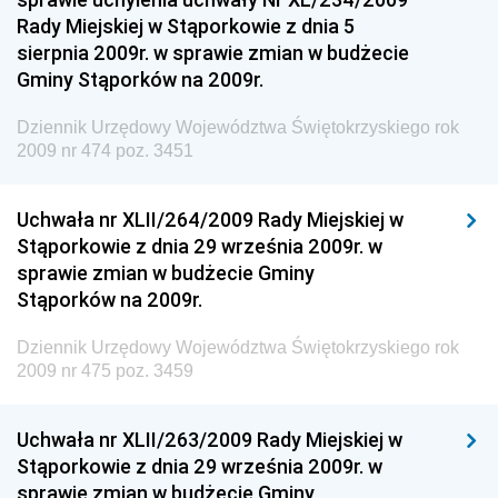
Rady Miejskiej w Stąporkowie z dnia 5
Dziennik Urzędowy Ministerstwa Rolnictwa i
sierpnia 2009r. w sprawie zmian w budżecie
Gospodarki Żywnościowej
Gminy Stąporków na 2009r.
Dziennik Urzędowy Ministra Rodziny, Pracy i Polityki
Społecznej
Dziennik Urzędowy Województwa Świętokrzyskiego rok
2009 nr 474 poz. 3451
Dziennik Urzędowy Ministra Cyfryzacji
Dziennik Urzędowy Ministra Rozwoju
Uchwała nr XLII/264/2009 Rady Miejskiej w
Dziennik Urzędowy Ministra Infrastruktury i
Stąporkowie z dnia 29 września 2009r. w
Budownictwa
sprawie zmian w budżecie Gminy
Stąporków na 2009r.
Dziennik Urzędowy Ministra Gospodarki Morskiej i
Żeglugi Śródlądowej
Dziennik Urzędowy Województwa Świętokrzyskiego rok
Dziennik Urzędowy Ministra Energii
2009 nr 475 poz. 3459
Dziennik Urzędowy Ministra Finansów
Uchwała nr XLII/263/2009 Rady Miejskiej w
Dziennik Urzędowy Ministra Sprawiedliwości
Stąporkowie z dnia 29 września 2009r. w
Dziennik Urzędowy Ministra Rozwoju i Finansów
sprawie zmian w budżecie Gminy