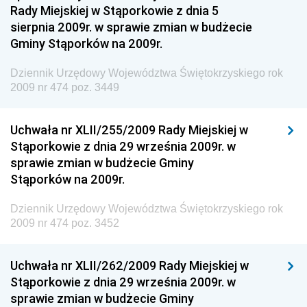
Rady Miejskiej w Stąporkowie z dnia 5
Dziennik Urzędowy Ministra Zdrowia
sierpnia 2009r. w sprawie zmian w budżecie
Gminy Stąporków na 2009r.
Dziennik Urzędowy Ministra Środowiska i Głównego
Inspektora Ochrony Środowiska
Dziennik Urzędowy Województwa Świętokrzyskiego rok
Dziennik Urzędowy Ministra Klimatu i Środowiska
2009 nr 474 poz. 3449
Dziennik Urzędowy Ministerstwa Kultury, Dziedzictwa
Narodowego i Sportu
Uchwała nr XLII/255/2009 Rady Miejskiej w
Stąporkowie z dnia 29 września 2009r. w
Dziennik Urzędowy Ministra Finansów, Funduszy i
sprawie zmian w budżecie Gminy
Polityki Regionalnej
Stąporków na 2009r.
Dziennik Urzędowy Ministra Rozwoju, Pracy i
Technologii
Dziennik Urzędowy Województwa Świętokrzyskiego rok
2009 nr 474 poz. 3452
Dziennik Urzędowy Ministra Kultury, Dziedzictwa
Narodowego i Sportu
Uchwała nr XLII/262/2009 Rady Miejskiej w
Dziennik Urzędowy Ministra Rodziny i Polityki
Stąporkowie z dnia 29 września 2009r. w
Społecznej
sprawie zmian w budżecie Gminy
Dziennik Urzędowy Komendy Głównej Straży