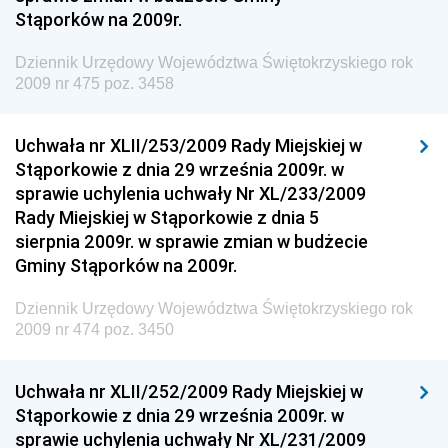
Stąporków na 2009r.
Dziennik Urzędowy Wyższego Urzędu Górniczego
Dziennik Urzędowy Prezesa Urzędu Transportu
Dziennik Urzędowy Województwa Świętokrzyskiego rok
Kolejowego
2009 nr 475 poz. 3458
Dziennik Urzędowy Ministra Przedsiębiorczości i
Technologii
Uchwała nr XLII/253/2009 Rady Miejskiej w
Stąporkowie z dnia 29 września 2009r. w
Dziennik Urzędowy Ministra Inwestycji i Rozwoju
sprawie uchylenia uchwały Nr XL/233/2009
Dziennik Urzędowy Naczelnego Dyrektora Archiwów
Rady Miejskiej w Stąporkowie z dnia 5
Państwowych
sierpnia 2009r. w sprawie zmian w budżecie
Dziennik Urzędowy Ministra Finansów, Inwestycji i
Gminy Stąporków na 2009r.
Rozwoju
Dziennik Urzędowy Województwa Świętokrzyskiego rok
Dziennik Urzędowy Ministra Klimatu
2009 nr 474 poz. 3450
Dziennik Urzędowy Ministra Sportu
Dziennik Urzędowy Ministra Funduszy i Polityki
Uchwała nr XLII/252/2009 Rady Miejskiej w
Regionalnej
Stąporkowie z dnia 29 września 2009r. w
sprawie uchylenia uchwały Nr XL/231/2009
Dziennik Urzędowy Ministra Aktywów Państwowych