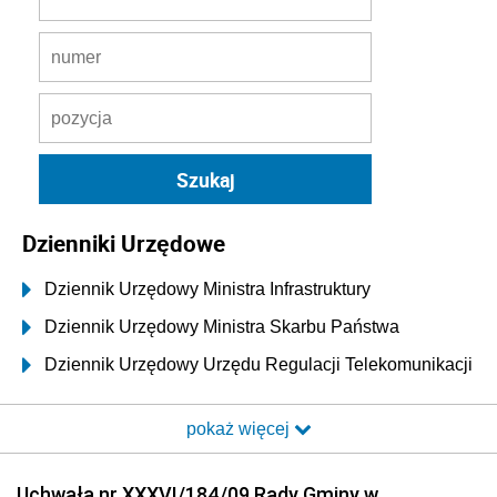
Dzienniki Urzędowe
Dziennik Urzędowy Ministra Infrastruktury
Dziennik Urzędowy Ministra Skarbu Państwa
Dziennik Urzędowy Urzędu Regulacji Telekomunikacji
i Poczty
pokaż więcej
Dziennik Urzędowy Ministra Transportu i Budownictwa
Dziennik Urzędowy Urzędu Komunikacji
Uchwała nr XXXVI/184/09 Rady Gminy w
Elektronicznej