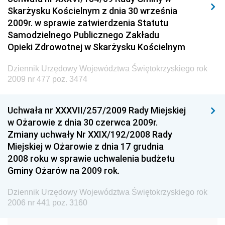
Skarżysku Kościelnym z dnia 30 września
Dziennik Urzędowy Ministra Spraw Wewnętrznych i
2009r. w sprawie zatwierdzenia Statutu
Administracji
Samodzielnego Publicznego Zakładu
Dziennik Urzędowy Ministra Transportu
Opieki Zdrowotnej w Skarżysku Kościelnym
Dziennik Urzędowy Ministra Budownictwa
Dziennik Urzędowy Województwa Świętokrzyskiego rok
Dziennik Urzędowy Ministra Nauki i Szkolnictwa
2009 nr 477 poz. 3474
Wyższego
Dziennik Urzędowy Głównego Urzędu Miar
Uchwała nr XXXVII/257/2009 Rady Miejskiej
w Ożarowie z dnia 30 czerwca 2009r.
Dziennik Urzędowy Ministra Rolnictwa i Rozwoju Wsi
Zmiany uchwały Nr XXIX/192/2008 Rady
Dziennik Urzędowy Ministra Edukacji Narodowej i
Miejskiej w Ożarowie z dnia 17 grudnia
Sportu
2008 roku w sprawie uchwalenia budżetu
Gminy Ożarów na 2009 rok.
Dziennik Urzędowy Ministra Edukacji i Nauki
Dziennik Urzędowy Ministra Edukacji Narodowej
Dziennik Urzędowy Województwa Świętokrzyskiego rok
2006 nr 441 poz. 3160
Dziennik Urzędowy Ministra Gospodarki Morskiej
Dziennik Urzędowy Ministra Obrony Narodowej