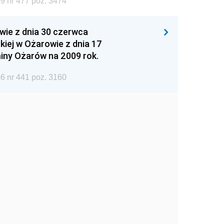
9 nr 477 poz. 3474
wie z dnia 30 czerwca
iej w Ożarowie z dnia 17
iny Ożarów na 2009 rok.
6 nr 441 poz. 3160