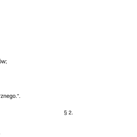
ów;
znego.”.
§ 2.
.