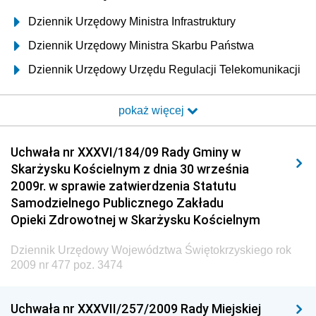
Dziennik Urzędowy Ministra Infrastruktury
Dziennik Urzędowy Ministra Skarbu Państwa
Dziennik Urzędowy Urzędu Regulacji Telekomunikacji
i Poczty
pokaż więcej
Dziennik Urzędowy Ministra Transportu i Budownictwa
Dziennik Urzędowy Urzędu Komunikacji
Uchwała nr XXXVI/184/09 Rady Gminy w
Elektronicznej
Skarżysku Kościelnym z dnia 30 września
Dziennik Urzędowy Ministra Spraw Wewnętrznych i
2009r. w sprawie zatwierdzenia Statutu
Administracji
Samodzielnego Publicznego Zakładu
Dziennik Urzędowy Ministra Transportu
Opieki Zdrowotnej w Skarżysku Kościelnym
Dziennik Urzędowy Ministra Budownictwa
Dziennik Urzędowy Województwa Świętokrzyskiego rok
Dziennik Urzędowy Ministra Nauki i Szkolnictwa
2009 nr 477 poz. 3474
Wyższego
Dziennik Urzędowy Głównego Urzędu Miar
Uchwała nr XXXVII/257/2009 Rady Miejskiej