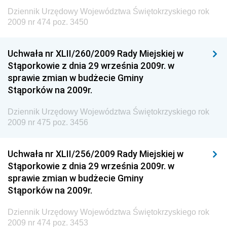
Dziennik Urzędowy Ministra Transportu, Budownictwa
Dziennik Urzędowy Województwa Świętokrzyskiego rok
i Gospodarki Morskiej
2009 nr 474 poz. 3450
Dziennik Urzędowy Ministra Rozwoju i Technologii
Uchwała nr XLII/260/2009 Rady Miejskiej w
Dziennik Urzędowy Ministra Spraw Zagranicznych
Stąporkowie z dnia 29 września 2009r. w
Dziennik Urzędowy Centralnego Biura
sprawie zmian w budżecie Gminy
Antykorupcyjnego
Stąporków na 2009r.
Dziennik Urzędowy Agencji Bezpieczeństwa
Wewnętrznego
Dziennik Urzędowy Województwa Świętokrzyskiego rok
2009 nr 475 poz. 3456
Dziennik Urzędowy Urzędu Patentowego
Rzeczypospolitej Polskiej
Uchwała nr XLII/256/2009 Rady Miejskiej w
Dziennik Urzędowy Generalnej Dyrekcji Dróg
Stąporkowie z dnia 29 września 2009r. w
Krajowych i Autostrad
sprawie zmian w budżecie Gminy
Dziennik Urzędowy Ministra Środowiska
Stąporków na 2009r.
Dziennik Urzędowy Ministra Administracji i Cyfryzacji
Dziennik Urzędowy Województwa Świętokrzyskiego rok
Dziennik Urzędowy Ministra Edukacji
2009 nr 474 poz. 3453