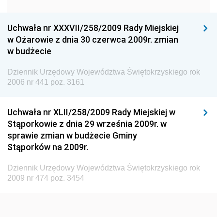
Dziennik Urzędowy Urzędu Ochrony Konkurencji i
Konsumentów
Uchwała nr XXXVII/258/2009 Rady Miejskiej
Dziennik Urzędowy Ministra Pracy i Polityki
w Ożarowie z dnia 30 czerwca 2009r. zmian
Społecznej
w budżecie
Dziennik Urzędowy Ministra Spraw Zagranicznych
Dziennik Urzędowy Województwa Świętokrzyskiego rok
Dziennik Urzędowy Urzędu Lotnictwa Cywilnego
2006 nr 441 poz. 3161
Dziennik Urzędowy Komisji Nadzoru Finansowego
Uchwała nr XLII/258/2009 Rady Miejskiej w
Dziennik Urzędowy Ministerstwa Hutnictwa i
Stąporkowie z dnia 29 września 2009r. w
Przemysłu Maszynowego
sprawie zmian w budżecie Gminy
Dziennik Urzędowy Ministerstwa Zdrowia i Opieki
Stąporków na 2009r.
Społecznej
Dziennik Urzędowy Województwa Świętokrzyskiego rok
Dziennik Urzędowy Ministerstwa Rolnictwa, Leśnictwa
2009 nr 474 poz. 3454
i Gospodarki Żywnościowej
Dziennik Urzędowy Ministra Spraw Wewnętrznych
Dziennik Urzędowy Ministra Transportu, Budownictwa