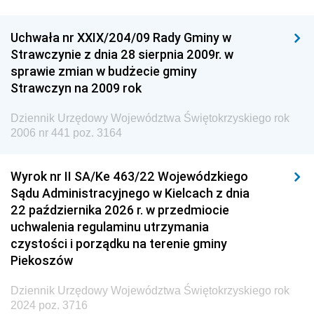
Dziennik Urzędowy Ministra Nauki
Uchwała nr XXIX/204/09 Rady Gminy w
Dziennik Urzędowy Ministra Przemysłu
Strawczynie z dnia 28 sierpnia 2009r. w
Dziennik Urzędowy Ministra Finansów i Gospodarki
sprawie zmian w budżecie gminy
Strawczyn na 2009 rok
Dziennik Urzędowy Ministra do Spraw Unii
Europejskiej
Dziennik Urzędowy Województwa Świętokrzyskiego rok
Dziennik Urzędowy Agencji Wywiadu
2006 nr 441 poz. 3164
Wyrok nr II SA/Ke 463/22 Wojewódzkiego
Sądu Administracyjnego w Kielcach z dnia
22 października 2026 r. w przedmiocie
uchwalenia regulaminu utrzymania
czystości i porządku na terenie gminy
Piekoszów
Dziennik Urzędowy Województwa Świętokrzyskiego rok
2024 poz. 3716