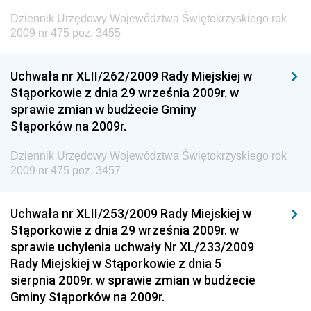
Polityki Regionalnej
Dziennik Urzędowy Województwa Świętokrzyskiego rok
Dziennik Urzędowy Ministra Rozwoju, Pracy i
2009 nr 475 poz. 3455
Technologii
Dziennik Urzędowy Ministra Kultury, Dziedzictwa
Uchwała nr XLII/262/2009 Rady Miejskiej w
Narodowego i Sportu
Stąporkowie z dnia 29 września 2009r. w
sprawie zmian w budżecie Gminy
Dziennik Urzędowy Ministra Rodziny i Polityki
Stąporków na 2009r.
Społecznej
Dziennik Urzędowy Komendy Głównej Straży
Dziennik Urzędowy Województwa Świętokrzyskiego rok
Granicznej
2009 nr 475 poz. 3457
Dziennik Urzędowy Głównego Inspektoratu Transportu
Drogowego
Uchwała nr XLII/253/2009 Rady Miejskiej w
Stąporkowie z dnia 29 września 2009r. w
Dziennik Urzędowy Narodowego Banku Polskiego
sprawie uchylenia uchwały Nr XL/233/2009
Dziennik Urzędowy Komendy Głównej Policji
Rady Miejskiej w Stąporkowie z dnia 5
sierpnia 2009r. w sprawie zmian w budżecie
Dziennik Urzędowy Ministra Pracy i Polityki
Gminy Stąporków na 2009r.
Społecznej