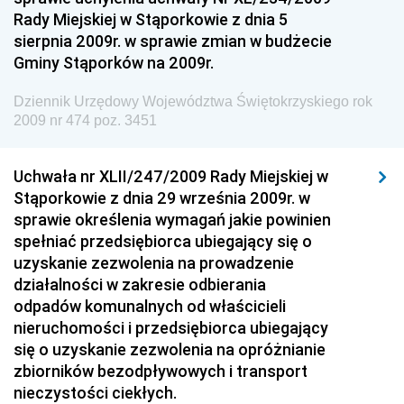
Budownictwa
Rady Miejskiej w Stąporkowie z dnia 5
sierpnia 2009r. w sprawie zmian w budżecie
Dziennik Urzędowy Ministra Gospodarki Morskiej i
Gminy Stąporków na 2009r.
Żeglugi Śródlądowej
Dziennik Urzędowy Ministra Energii
Dziennik Urzędowy Województwa Świętokrzyskiego rok
2009 nr 474 poz. 3451
Dziennik Urzędowy Ministra Finansów
Dziennik Urzędowy Ministra Sprawiedliwości
Uchwała nr XLII/247/2009 Rady Miejskiej w
Dziennik Urzędowy Ministra Rozwoju i Finansów
Stąporkowie z dnia 29 września 2009r. w
Dziennik Urzędowy Wyższego Urzędu Górniczego
sprawie określenia wymagań jakie powinien
spełniać przedsiębiorca ubiegający się o
Dziennik Urzędowy Prezesa Urzędu Transportu
uzyskanie zezwolenia na prowadzenie
Kolejowego
działalności w zakresie odbierania
Dziennik Urzędowy Ministra Przedsiębiorczości i
odpadów komunalnych od właścicieli
Technologii
nieruchomości i przedsiębiorca ubiegający
się o uzyskanie zezwolenia na opróżnianie
Dziennik Urzędowy Ministra Inwestycji i Rozwoju
zbiorników bezodpływowych i transport
Dziennik Urzędowy Naczelnego Dyrektora Archiwów
nieczystości ciekłych.
Państwowych