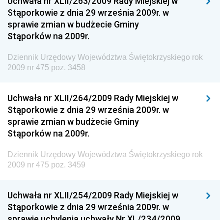
Uchwała nr XLII/263/2009 Rady Miejskiej w
Dziennik Urzędowy Ministerstwa Administracji,
Stąporkowie z dnia 29 września 2009r. w
Gospodarki Terenowej i Ochrony Środowiska
sprawie zmian w budżecie Gminy
Dziennik Urzędowy Ministerstwa Administracji i
Stąporków na 2009r.
Gospodarki Przestrzennej
Dziennik Urzędowy Województwa Świętokrzyskiego rok
Dziennik Urzędowy Unii Europejskiej, L
2009 nr 475 poz. 3458
Dziennik Urzędowy Ministerstwa Komunikacji
Dziennik Urzędowy Ministerstwa Przemysłu
Uchwała nr XLII/264/2009 Rady Miejskiej w
Chemicznego i Lekkiego
Stąporkowie z dnia 29 września 2009r. w
sprawie zmian w budżecie Gminy
Dziennik Urzędowy Ministerstwa Rolnictwa i
Stąporków na 2009r.
Gospodarki Żywnościowej
Dziennik Urzędowy Ministra Rodziny, Pracy i Polityki
Dziennik Urzędowy Województwa Świętokrzyskiego rok
Społecznej
2009 nr 475 poz. 3459
Dziennik Urzędowy Ministra Cyfryzacji
Uchwała nr XLII/254/2009 Rady Miejskiej w
Dziennik Urzędowy Ministra Rozwoju
Stąporkowie z dnia 29 września 2009r. w
Dziennik Urzędowy Ministra Infrastruktury i
sprawie uchylenia uchwały Nr XL/234/2009