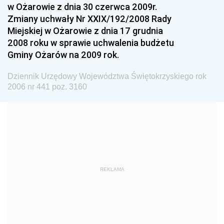
w Ożarowie z dnia 30 czerwca 2009r.
Dziennik Urzędowy Ministra Rolnictwa i Rozwoju Wsi
Zmiany uchwały Nr XXIX/192/2008 Rady
Dziennik Urzędowy Ministra Edukacji Narodowej i
Miejskiej w Ożarowie z dnia 17 grudnia
Sportu
2008 roku w sprawie uchwalenia budżetu
Gminy Ożarów na 2009 rok.
Dziennik Urzędowy Ministra Edukacji i Nauki
Dziennik Urzędowy Ministra Edukacji Narodowej
Dziennik Urzędowy Województwa Świętokrzyskiego rok
2006 nr 441 poz. 3160
Dziennik Urzędowy Ministra Gospodarki Morskiej
Dziennik Urzędowy Ministra Obrony Narodowej
Dziennik Urzędowy Komendy Głównej Państwowej
Straży Pożarnej
Dziennik Urzędowy Głównego Urzędu Statystycznego
Dziennik Urzędowy Ministra Kultury i Dziedzictwa
REKLAMA
Narodowego
Dziennik Urzędowy Komendy Głównej Policji
Dziennik Urzędowy Ministra Gospodarki