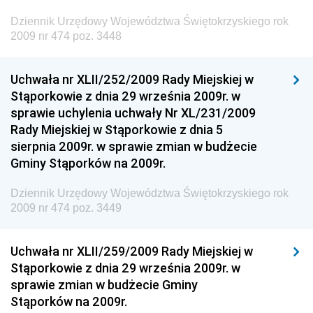
Dziennik Urzędowy Województwa Świętokrzyskiego rok
Dziennik Urzędowy Ministra Finansów, Inwestycji i
2009 nr 474 poz. 3448
Rozwoju
Dziennik Urzędowy Ministra Klimatu
Uchwała nr XLII/252/2009 Rady Miejskiej w
Dziennik Urzędowy Ministra Sportu
Stąporkowie z dnia 29 września 2009r. w
Dziennik Urzędowy Ministra Funduszy i Polityki
sprawie uchylenia uchwały Nr XL/231/2009
Regionalnej
Rady Miejskiej w Stąporkowie z dnia 5
sierpnia 2009r. w sprawie zmian w budżecie
Dziennik Urzędowy Ministra Aktywów Państwowych
Gminy Stąporków na 2009r.
Dziennik Urzędowy Ministra Zdrowia
Dziennik Urzędowy Województwa Świętokrzyskiego rok
Dziennik Urzędowy Ministra Środowiska i Głównego
2009 nr 474 poz. 3449
Inspektora Ochrony Środowiska
Dziennik Urzędowy Ministra Klimatu i Środowiska
Uchwała nr XLII/259/2009 Rady Miejskiej w
Dziennik Urzędowy Ministerstwa Kultury, Dziedzictwa
Stąporkowie z dnia 29 września 2009r. w
Narodowego i Sportu
sprawie zmian w budżecie Gminy
Stąporków na 2009r.
Dziennik Urzędowy Ministra Finansów, Funduszy i