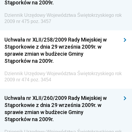
Stąporków na 2009r.
Granicznej
Dziennik Urzędowy Województwa Świętokrzyskiego rok
Dziennik Urzędowy Głównego Inspektoratu Transportu
2009 nr 475 poz. 3457
Drogowego
Dziennik Urzędowy Narodowego Banku Polskiego
Uchwała nr XLII/258/2009 Rady Miejskiej w
Dziennik Urzędowy Komendy Głównej Policji
Stąporkowie z dnia 29 września 2009r. w
sprawie zmian w budżecie Gminy
Dziennik Urzędowy Ministra Pracy i Polityki
Stąporków na 2009r.
Społecznej
Dziennik Urzędowy Ministra Transportu, Budownictwa
Dziennik Urzędowy Województwa Świętokrzyskiego rok
i Gospodarki Morskiej
2009 nr 474 poz. 3454
Dziennik Urzędowy Ministra Rozwoju i Technologii
Uchwała nr XLII/260/2009 Rady Miejskiej w
Dziennik Urzędowy Ministra Spraw Zagranicznych
Stąporkowie z dnia 29 września 2009r. w
Dziennik Urzędowy Centralnego Biura
sprawie zmian w budżecie Gminy
Antykorupcyjnego
Stąporków na 2009r.
Dziennik Urzędowy Agencji Bezpieczeństwa
Wewnętrznego
Dziennik Urzędowy Województwa Świętokrzyskiego rok