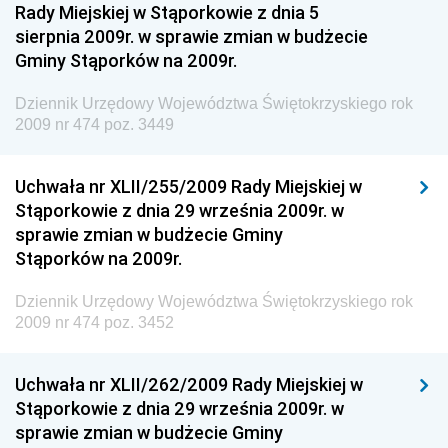
Rady Miejskiej w Stąporkowie z dnia 5
Dziennik Urzędowy Ministra Zdrowia
sierpnia 2009r. w sprawie zmian w budżecie
Gminy Stąporków na 2009r.
Dziennik Urzędowy Ministra Środowiska i Głównego
Inspektora Ochrony Środowiska
Dziennik Urzędowy Województwa Świętokrzyskiego rok
Dziennik Urzędowy Ministra Klimatu i Środowiska
2009 nr 474 poz. 3449
Dziennik Urzędowy Ministerstwa Kultury, Dziedzictwa
Narodowego i Sportu
Uchwała nr XLII/255/2009 Rady Miejskiej w
Stąporkowie z dnia 29 września 2009r. w
Dziennik Urzędowy Ministra Finansów, Funduszy i
sprawie zmian w budżecie Gminy
Polityki Regionalnej
Stąporków na 2009r.
Dziennik Urzędowy Ministra Rozwoju, Pracy i
Technologii
Dziennik Urzędowy Województwa Świętokrzyskiego rok
2009 nr 474 poz. 3452
Dziennik Urzędowy Ministra Kultury, Dziedzictwa
Narodowego i Sportu
Uchwała nr XLII/262/2009 Rady Miejskiej w
Dziennik Urzędowy Ministra Rodziny i Polityki
Stąporkowie z dnia 29 września 2009r. w
Społecznej
sprawie zmian w budżecie Gminy
Dziennik Urzędowy Komendy Głównej Straży