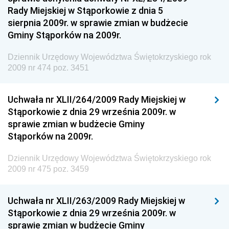
Rady Miejskiej w Stąporkowie z dnia 5
Dziennik Urzędowy Ministerstwa Rolnictwa i
sierpnia 2009r. w sprawie zmian w budżecie
Gospodarki Żywnościowej
Gminy Stąporków na 2009r.
Dziennik Urzędowy Ministra Rodziny, Pracy i Polityki
Społecznej
Dziennik Urzędowy Województwa Świętokrzyskiego rok
2009 nr 474 poz. 3451
Dziennik Urzędowy Ministra Cyfryzacji
Dziennik Urzędowy Ministra Rozwoju
Uchwała nr XLII/264/2009 Rady Miejskiej w
Dziennik Urzędowy Ministra Infrastruktury i
Stąporkowie z dnia 29 września 2009r. w
Budownictwa
sprawie zmian w budżecie Gminy
Stąporków na 2009r.
Dziennik Urzędowy Ministra Gospodarki Morskiej i
Żeglugi Śródlądowej
Dziennik Urzędowy Województwa Świętokrzyskiego rok
Dziennik Urzędowy Ministra Energii
2009 nr 475 poz. 3459
Dziennik Urzędowy Ministra Finansów
Uchwała nr XLII/263/2009 Rady Miejskiej w
Dziennik Urzędowy Ministra Sprawiedliwości
Stąporkowie z dnia 29 września 2009r. w
Dziennik Urzędowy Ministra Rozwoju i Finansów
sprawie zmian w budżecie Gminy