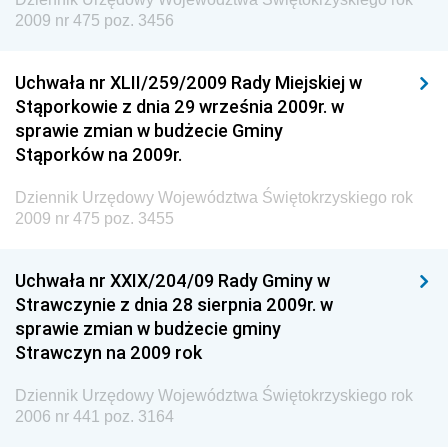
2009 nr 475 poz. 3456
Dziennik Urzędowy Urzędu Patentowego
Rzeczypospolitej Polskiej
Uchwała nr XLII/259/2009 Rady Miejskiej w
Dziennik Urzędowy Generalnej Dyrekcji Dróg
Stąporkowie z dnia 29 września 2009r. w
Krajowych i Autostrad
sprawie zmian w budżecie Gminy
Dziennik Urzędowy Ministra Środowiska
Stąporków na 2009r.
Dziennik Urzędowy Ministra Administracji i Cyfryzacji
Dziennik Urzędowy Województwa Świętokrzyskiego rok
Dziennik Urzędowy Ministra Edukacji
2009 nr 475 poz. 3455
Dziennik Urzędowy Ministra Nauki
Uchwała nr XXIX/204/09 Rady Gminy w
Dziennik Urzędowy Ministra Przemysłu
Strawczynie z dnia 28 sierpnia 2009r. w
Dziennik Urzędowy Ministra Finansów i Gospodarki
sprawie zmian w budżecie gminy
Strawczyn na 2009 rok
Dziennik Urzędowy Ministra do Spraw Unii
Europejskiej
Dziennik Urzędowy Województwa Świętokrzyskiego rok
Dziennik Urzędowy Agencji Wywiadu
2006 nr 441 poz. 3164