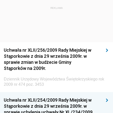
Dziennik Urzędowy Ministra Budownictwa i Przemysłu
REKLAMA
Materiałów Budowlanych
Dziennik Urzędowy Ministra Infrastruktury i Rozwoju
Dziennik Urzędowy Głównego Inspektoratu Ochrony
Środowiska
Dziennik Urzędowy Generalnej Dyrekcji Ochrony
Uchwała nr XLII/256/2009 Rady Miejskiej w
Środowiska
Stąporkowie z dnia 29 września 2009r. w
Dziennik Urzędowy Ministerstwa Administracji,
sprawie zmian w budżecie Gminy
Gospodarki Terenowej i Ochrony Środowiska
Stąporków na 2009r.
Dziennik Urzędowy Ministerstwa Administracji i
Dziennik Urzędowy Województwa Świętokrzyskiego rok
Gospodarki Przestrzennej
2009 nr 474 poz. 3453
Dziennik Urzędowy Unii Europejskiej, L
Dziennik Urzędowy Ministerstwa Komunikacji
Uchwała nr XLII/254/2009 Rady Miejskiej w
Stąporkowie z dnia 29 września 2009r. w
Dziennik Urzędowy Ministerstwa Przemysłu
sprawie uchylenia uchwały Nr XL/234/2009
Chemicznego i Lekkiego