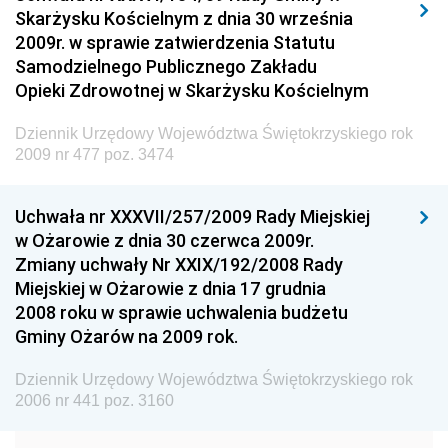
Skarżysku Kościelnym z dnia 30 września
Dziennik Urzędowy Ministra Spraw Wewnętrznych i
2009r. w sprawie zatwierdzenia Statutu
Administracji
Samodzielnego Publicznego Zakładu
Dziennik Urzędowy Ministra Transportu
Opieki Zdrowotnej w Skarżysku Kościelnym
Dziennik Urzędowy Ministra Budownictwa
Dziennik Urzędowy Województwa Świętokrzyskiego rok
Dziennik Urzędowy Ministra Nauki i Szkolnictwa
2009 nr 477 poz. 3474
Wyższego
Dziennik Urzędowy Głównego Urzędu Miar
Uchwała nr XXXVII/257/2009 Rady Miejskiej
w Ożarowie z dnia 30 czerwca 2009r.
Dziennik Urzędowy Ministra Rolnictwa i Rozwoju Wsi
Zmiany uchwały Nr XXIX/192/2008 Rady
Dziennik Urzędowy Ministra Edukacji Narodowej i
Miejskiej w Ożarowie z dnia 17 grudnia
Sportu
2008 roku w sprawie uchwalenia budżetu
Gminy Ożarów na 2009 rok.
Dziennik Urzędowy Ministra Edukacji i Nauki
Dziennik Urzędowy Ministra Edukacji Narodowej
Dziennik Urzędowy Województwa Świętokrzyskiego rok
2006 nr 441 poz. 3160
Dziennik Urzędowy Ministra Gospodarki Morskiej
Dziennik Urzędowy Ministra Obrony Narodowej