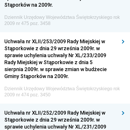
Stąporków na 2009r.
Dziennik Urzędowy Wyższego Urzędu Górniczego
Dziennik Urzędowy Prezesa Urzędu Transportu
Dziennik Urzędowy Województwa Świętokrzyskiego rok
Kolejowego
2009 nr 475 poz. 3458
Dziennik Urzędowy Ministra Przedsiębiorczości i
Technologii
Uchwała nr XLII/253/2009 Rady Miejskiej w
Stąporkowie z dnia 29 września 2009r. w
Dziennik Urzędowy Ministra Inwestycji i Rozwoju
sprawie uchylenia uchwały Nr XL/233/2009
Dziennik Urzędowy Naczelnego Dyrektora Archiwów
Rady Miejskiej w Stąporkowie z dnia 5
Państwowych
sierpnia 2009r. w sprawie zmian w budżecie
Dziennik Urzędowy Ministra Finansów, Inwestycji i
Gminy Stąporków na 2009r.
Rozwoju
Dziennik Urzędowy Województwa Świętokrzyskiego rok
Dziennik Urzędowy Ministra Klimatu
2009 nr 474 poz. 3450
Dziennik Urzędowy Ministra Sportu
Dziennik Urzędowy Ministra Funduszy i Polityki
Uchwała nr XLII/252/2009 Rady Miejskiej w
Regionalnej
Stąporkowie z dnia 29 września 2009r. w
sprawie uchylenia uchwały Nr XL/231/2009
Dziennik Urzędowy Ministra Aktywów Państwowych