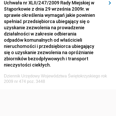
Uchwała nr XLII/247/2009 Rady Miejskiej w
Dziennik Urzędowy Ministerstwa Hutnictwa i
Stąporkowie z dnia 29 września 2009r. w
Przemysłu Maszynowego
sprawie określenia wymagań jakie powinien
Dziennik Urzędowy Ministerstwa Zdrowia i Opieki
spełniać przedsiębiorca ubiegający się o
Społecznej
uzyskanie zezwolenia na prowadzenie
działalności w zakresie odbierania
Dziennik Urzędowy Ministerstwa Rolnictwa, Leśnictwa
odpadów komunalnych od właścicieli
i Gospodarki Żywnościowej
nieruchomości i przedsiębiorca ubiegający
Dziennik Urzędowy Ministra Spraw Wewnętrznych
się o uzyskanie zezwolenia na opróżnianie
Dziennik Urzędowy Ministra Transportu, Budownictwa
zbiorników bezodpływowych i transport
i Gospodarki Morskiej
nieczystości ciekłych.
Dziennik Urzędowy Ministra Administracji i Cyfryzacji
Dziennik Urzędowy Województwa Świętokrzyskiego rok
Dziennik Urzędowy Głównego Inspektora Ochrony
2009 nr 474 poz. 3448
Środowiska
Dziennik Urzędowy Ministra Środowiska
Dziennik Urzędowy Ministra Sportu i Turystyki
Dziennik Urzędowy Ministra Rozwoju Regionalnego