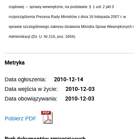
rz
ą
dowej
–
sprawy wewn
ę
trzne, na podstawie
§
1 ust. 2 pkt 3
rozporz
ą
dzenia Prezesa Rady Ministr
ó
w z dnia 16 listopada 2007 r. w
sprawie szczeg
ół
owego zakresu dzia
ł
ania Ministra Spraw Wewn
ę
trznych i
Administracji (Dz. U. Nr 216, poz. 1604).
Metryka
2010-12-14
Data ogłoszenia:
2010-12-03
Data wejścia w życie:
2010-12-03
Data obowiązywania:
Pobierz PDF
Brak dokumentów zmieniających.