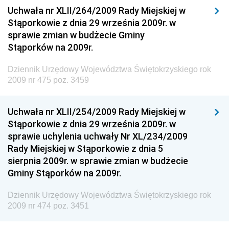
Dziennik Urzędowy Ministerstwa Przemysłu
Uchwała nr XLII/264/2009 Rady Miejskiej w
Chemicznego i Lekkiego
Stąporkowie z dnia 29 września 2009r. w
sprawie zmian w budżecie Gminy
Dziennik Urzędowy Ministerstwa Rolnictwa i
Stąporków na 2009r.
Gospodarki Żywnościowej
Dziennik Urzędowy Ministra Rodziny, Pracy i Polityki
Dziennik Urzędowy Województwa Świętokrzyskiego rok
Społecznej
2009 nr 475 poz. 3459
Dziennik Urzędowy Ministra Cyfryzacji
Uchwała nr XLII/254/2009 Rady Miejskiej w
Dziennik Urzędowy Ministra Rozwoju
Stąporkowie z dnia 29 września 2009r. w
Dziennik Urzędowy Ministra Infrastruktury i
sprawie uchylenia uchwały Nr XL/234/2009
Budownictwa
Rady Miejskiej w Stąporkowie z dnia 5
sierpnia 2009r. w sprawie zmian w budżecie
Dziennik Urzędowy Ministra Gospodarki Morskiej i
Gminy Stąporków na 2009r.
Żeglugi Śródlądowej
Dziennik Urzędowy Ministra Energii
Dziennik Urzędowy Województwa Świętokrzyskiego rok
2009 nr 474 poz. 3451
Dziennik Urzędowy Ministra Finansów
Dziennik Urzędowy Ministra Sprawiedliwości