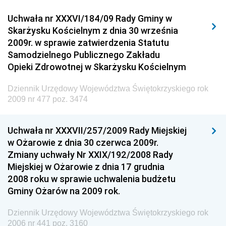
Dziennik Urzędowy Urzędu Komunikacji
Uchwała nr XXXVI/184/09 Rady Gminy w
Elektronicznej
Skarżysku Kościelnym z dnia 30 września
Dziennik Urzędowy Ministra Spraw Wewnętrznych i
2009r. w sprawie zatwierdzenia Statutu
Administracji
Samodzielnego Publicznego Zakładu
Dziennik Urzędowy Ministra Transportu
Opieki Zdrowotnej w Skarżysku Kościelnym
Dziennik Urzędowy Ministra Budownictwa
Dziennik Urzędowy Województwa Świętokrzyskiego rok
Dziennik Urzędowy Ministra Nauki i Szkolnictwa
2009 nr 477 poz. 3474
Wyższego
Dziennik Urzędowy Głównego Urzędu Miar
Uchwała nr XXXVII/257/2009 Rady Miejskiej
w Ożarowie z dnia 30 czerwca 2009r.
Dziennik Urzędowy Ministra Rolnictwa i Rozwoju Wsi
Zmiany uchwały Nr XXIX/192/2008 Rady
Dziennik Urzędowy Ministra Edukacji Narodowej i
Miejskiej w Ożarowie z dnia 17 grudnia
Sportu
2008 roku w sprawie uchwalenia budżetu
Gminy Ożarów na 2009 rok.
Dziennik Urzędowy Ministra Edukacji i Nauki
Dziennik Urzędowy Ministra Edukacji Narodowej
Dziennik Urzędowy Województwa Świętokrzyskiego rok
2006 nr 441 poz. 3160
Dziennik Urzędowy Ministra Gospodarki Morskiej