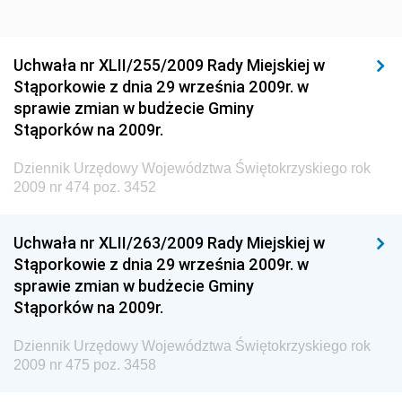
Dziennik Urzędowy Ministra Rozwoju Regionalnego
Dziennik Urzędowy Ministra Budownictwa i Przemysłu
Uchwała nr XLII/255/2009 Rady Miejskiej w
Materiałów Budowlanych
Stąporkowie z dnia 29 września 2009r. w
sprawie zmian w budżecie Gminy
Dziennik Urzędowy Ministra Infrastruktury i Rozwoju
Stąporków na 2009r.
Dziennik Urzędowy Głównego Inspektoratu Ochrony
Środowiska
Dziennik Urzędowy Województwa Świętokrzyskiego rok
2009 nr 474 poz. 3452
Dziennik Urzędowy Generalnej Dyrekcji Ochrony
Środowiska
Uchwała nr XLII/263/2009 Rady Miejskiej w
Dziennik Urzędowy Ministerstwa Administracji,
Stąporkowie z dnia 29 września 2009r. w
Gospodarki Terenowej i Ochrony Środowiska
sprawie zmian w budżecie Gminy
Dziennik Urzędowy Ministerstwa Administracji i
Stąporków na 2009r.
Gospodarki Przestrzennej
Dziennik Urzędowy Województwa Świętokrzyskiego rok
Dziennik Urzędowy Unii Europejskiej, L
2009 nr 475 poz. 3458
Dziennik Urzędowy Ministerstwa Komunikacji