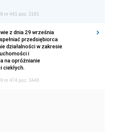
6 nr 441 poz. 3161
wie z dnia 29 września
 spełniać przedsiębiorca
ie działalności w zakresie
ruchomości i
ia na opróżnianie
 ciekłych.
9 nr 474 poz. 3448