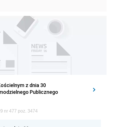
ościelnym z dnia 30
amodzielnego Publicznego
9 nr 477 poz. 3474