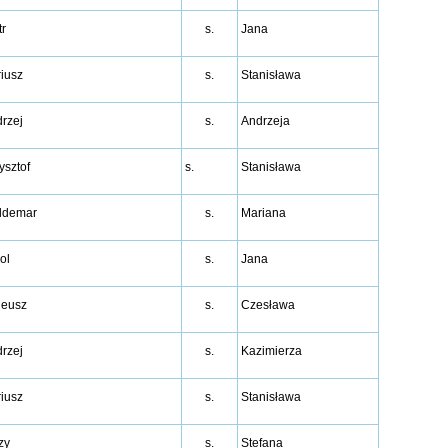
tr
s.
Jana
iusz
s.
Stanisława
rzej
s.
Andrzeja
ysztof
s.
Stanisława
ldemar
s.
Mariana
ol
s.
Jana
deusz
s.
Czesława
rzej
s.
Kazimierza
iusz
s.
Stanisława
zy
s.
Stefana