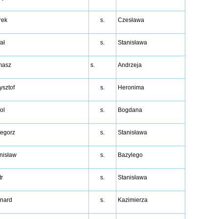
rek
s.
Czesława
ał
s.
Stanisława
masz
s.
Andrzeja
ysztof
s.
Heronima
ol
s.
Bogdana
egorz
s.
Stanisława
nisław
s.
Bazylego
tr
s.
Stanisława
nard
s.
Kazimierza