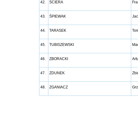
42.
ŚCIERA
Fra
43.
ŚPIEWAK
Jac
44.
TARASEK
To
45.
TUBISZEWSKI
Mac
46.
ZBORACKI
Art
47.
ZDUNEK
Zbi
48.
ZGANIACZ
Grz