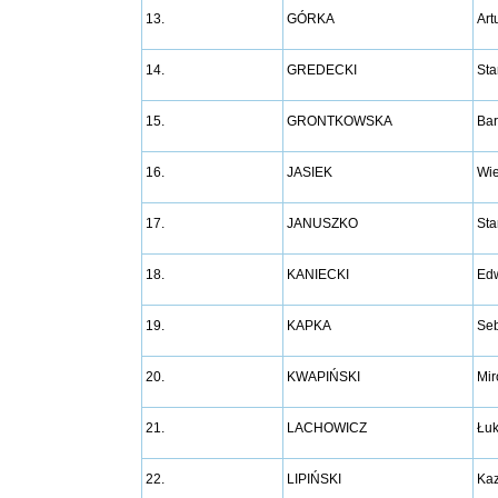
13.
GÓRKA
Art
14.
GREDECKI
Sta
15.
GRONTKOWSKA
Bar
16.
JASIEK
Wi
17.
JANUSZKO
Sta
18.
KANIECKI
Edw
19.
KAPKA
Seb
20.
KWAPIŃSKI
Mir
21.
LACHOWICZ
Łu
22.
LIPIŃSKI
Kaz