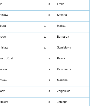
ur
s.
Emila
nisław
s.
Stefana
bara
c.
Maksa
esław
s.
Bernarda
nisław
s.
Stanisława
ard Józef
s.
Pawła
astian
s.
Kazimierza
osław
s.
Mariana
kasz
s.
Zbigniewa
imierz
s.
Jerzego