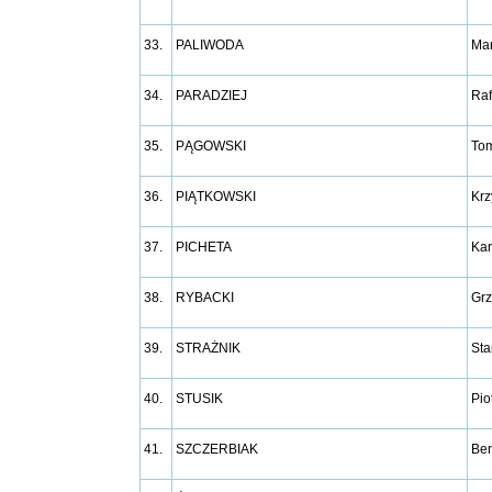
33.
PALIWODA
Ma
34.
PARADZIEJ
Raf
35.
PĄGOWSKI
To
36.
PIĄTKOWSKI
Krz
37.
PICHETA
Kar
38.
RYBACKI
Grz
39.
STRAŻNIK
Sta
40.
STUSIK
Pio
41.
SZCZERBIAK
Ber