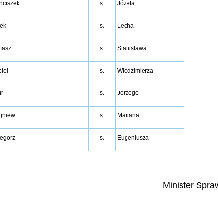
nciszek
s.
Józefa
ek
s.
Lecha
masz
s.
Stanisława
iej
s.
Włodzimierza
ur
s.
Jerzego
gniew
s.
Mariana
egorz
s.
Eugeniusza
Minister Spra