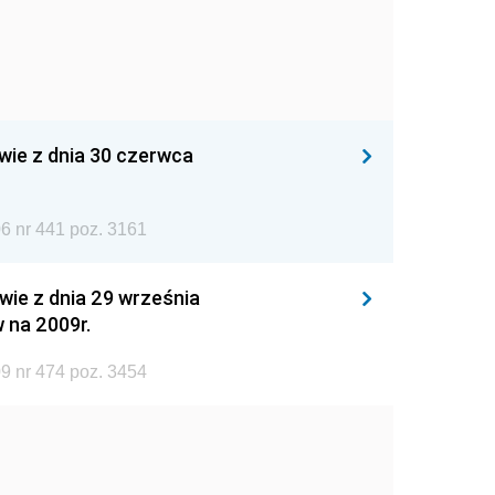
wie z dnia 30 czerwca
6 nr 441 poz. 3161
wie z dnia 29 września
 na 2009r.
9 nr 474 poz. 3454