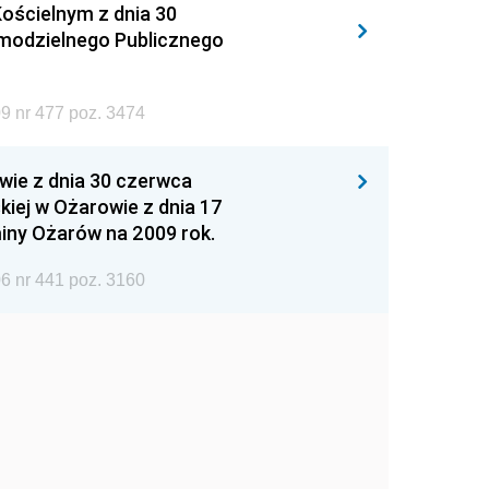
ościelnym z dnia 30
amodzielnego Publicznego
9 nr 477 poz. 3474
wie z dnia 30 czerwca
iej w Ożarowie z dnia 17
iny Ożarów na 2009 rok.
6 nr 441 poz. 3160