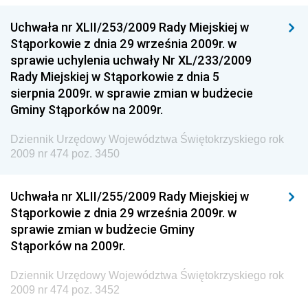
Dziennik Urzędowy Ministra Klimatu
Uchwała nr XLII/253/2009 Rady Miejskiej w
Dziennik Urzędowy Ministra Sportu
Stąporkowie z dnia 29 września 2009r. w
Dziennik Urzędowy Ministra Funduszy i Polityki
sprawie uchylenia uchwały Nr XL/233/2009
Regionalnej
Rady Miejskiej w Stąporkowie z dnia 5
sierpnia 2009r. w sprawie zmian w budżecie
Dziennik Urzędowy Ministra Aktywów Państwowych
Gminy Stąporków na 2009r.
Dziennik Urzędowy Ministra Zdrowia
Dziennik Urzędowy Województwa Świętokrzyskiego rok
Dziennik Urzędowy Ministra Środowiska i Głównego
2009 nr 474 poz. 3450
Inspektora Ochrony Środowiska
Dziennik Urzędowy Ministra Klimatu i Środowiska
Uchwała nr XLII/255/2009 Rady Miejskiej w
Dziennik Urzędowy Ministerstwa Kultury, Dziedzictwa
Stąporkowie z dnia 29 września 2009r. w
Narodowego i Sportu
sprawie zmian w budżecie Gminy
Stąporków na 2009r.
Dziennik Urzędowy Ministra Finansów, Funduszy i
Polityki Regionalnej
Dziennik Urzędowy Województwa Świętokrzyskiego rok
Dziennik Urzędowy Ministra Rozwoju, Pracy i
2009 nr 474 poz. 3452
Technologii