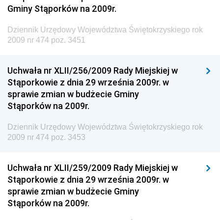
Gminy Stąporków na 2009r.
Gospodarki Przestrzennej
Dziennik Urzędowy Unii Europejskiej, L
Dziennik Urzędowy Województwa Świętokrzyskiego rok
2009 nr 474 poz. 3451
Dziennik Urzędowy Ministerstwa Komunikacji
Dziennik Urzędowy Ministerstwa Przemysłu
Uchwała nr XLII/256/2009 Rady Miejskiej w
Chemicznego i Lekkiego
Stąporkowie z dnia 29 września 2009r. w
Dziennik Urzędowy Ministerstwa Rolnictwa i
sprawie zmian w budżecie Gminy
Gospodarki Żywnościowej
Stąporków na 2009r.
Dziennik Urzędowy Ministra Rodziny, Pracy i Polityki
Społecznej
Dziennik Urzędowy Województwa Świętokrzyskiego rok
2009 nr 474 poz. 3453
Dziennik Urzędowy Ministra Cyfryzacji
Dziennik Urzędowy Ministra Rozwoju
Uchwała nr XLII/259/2009 Rady Miejskiej w
Dziennik Urzędowy Ministra Infrastruktury i
Stąporkowie z dnia 29 września 2009r. w
Budownictwa
sprawie zmian w budżecie Gminy
Stąporków na 2009r.
Dziennik Urzędowy Ministra Gospodarki Morskiej i
Żeglugi Śródlądowej