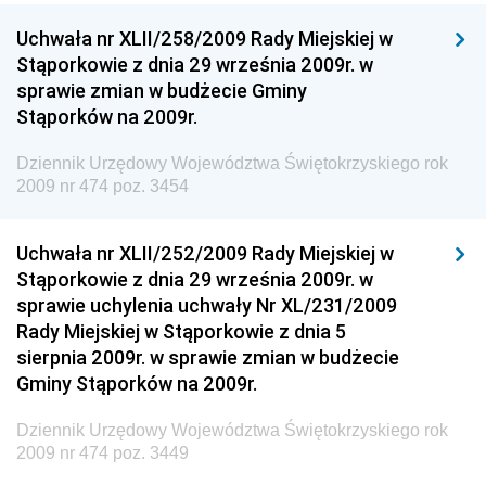
Dziennik Urzędowy Ministra Kultury, Dziedzictwa
Uchwała nr XLII/258/2009 Rady Miejskiej w
Narodowego i Sportu
Stąporkowie z dnia 29 września 2009r. w
sprawie zmian w budżecie Gminy
Dziennik Urzędowy Ministra Rodziny i Polityki
Stąporków na 2009r.
Społecznej
Dziennik Urzędowy Komendy Głównej Straży
Dziennik Urzędowy Województwa Świętokrzyskiego rok
Granicznej
2009 nr 474 poz. 3454
Dziennik Urzędowy Głównego Inspektoratu Transportu
Drogowego
Uchwała nr XLII/252/2009 Rady Miejskiej w
Stąporkowie z dnia 29 września 2009r. w
Dziennik Urzędowy Narodowego Banku Polskiego
sprawie uchylenia uchwały Nr XL/231/2009
Dziennik Urzędowy Komendy Głównej Policji
Rady Miejskiej w Stąporkowie z dnia 5
sierpnia 2009r. w sprawie zmian w budżecie
Dziennik Urzędowy Ministra Pracy i Polityki
Gminy Stąporków na 2009r.
Społecznej
Dziennik Urzędowy Ministra Transportu, Budownictwa
Dziennik Urzędowy Województwa Świętokrzyskiego rok
i Gospodarki Morskiej
2009 nr 474 poz. 3449
Dziennik Urzędowy Ministra Rozwoju i Technologii