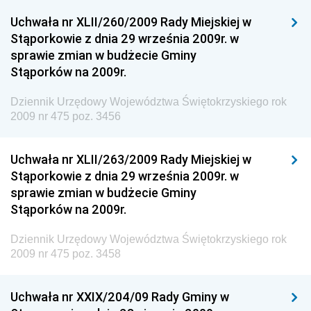
Uchwała nr XLII/260/2009 Rady Miejskiej w
Dziennik Urzędowy Ministra Spraw Zagranicznych
Stąporkowie z dnia 29 września 2009r. w
Dziennik Urzędowy Centralnego Biura
sprawie zmian w budżecie Gminy
Antykorupcyjnego
Stąporków na 2009r.
Dziennik Urzędowy Agencji Bezpieczeństwa
Wewnętrznego
Dziennik Urzędowy Województwa Świętokrzyskiego rok
2009 nr 475 poz. 3456
Dziennik Urzędowy Urzędu Patentowego
Rzeczypospolitej Polskiej
Uchwała nr XLII/263/2009 Rady Miejskiej w
Dziennik Urzędowy Generalnej Dyrekcji Dróg
Stąporkowie z dnia 29 września 2009r. w
Krajowych i Autostrad
sprawie zmian w budżecie Gminy
Dziennik Urzędowy Ministra Środowiska
Stąporków na 2009r.
Dziennik Urzędowy Ministra Administracji i Cyfryzacji
Dziennik Urzędowy Województwa Świętokrzyskiego rok
Dziennik Urzędowy Ministra Edukacji
2009 nr 475 poz. 3458
Dziennik Urzędowy Ministra Nauki
Uchwała nr XXIX/204/09 Rady Gminy w
Dziennik Urzędowy Ministra Przemysłu