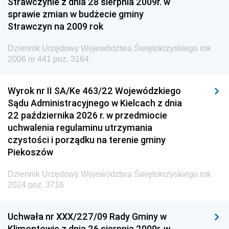
Strawczynie z dnia 28 sierpnia 2009r. w
Dziennik Urzędowy Ministra Finansów i Gospodarki
sprawie zmian w budżecie gminy
Strawczyn na 2009 rok
Dziennik Urzędowy Ministra do Spraw Unii
Europejskiej
Dziennik Urzędowy Województwa Świętokrzyskiego rok
Dziennik Urzędowy Agencji Wywiadu
2006 nr 441 poz. 3164
Wyrok nr II SA/Ke 463/22 Wojewódzkiego
Sądu Administracyjnego w Kielcach z dnia
22 października 2026 r. w przedmiocie
uchwalenia regulaminu utrzymania
czystości i porządku na terenie gminy
Piekoszów
Dziennik Urzędowy Województwa Świętokrzyskiego rok
2024 poz. 3716
Uchwała nr XXX/227/09 Rady Gminy w
Klimontowie z dnia 26 sierpnia 2009r. w