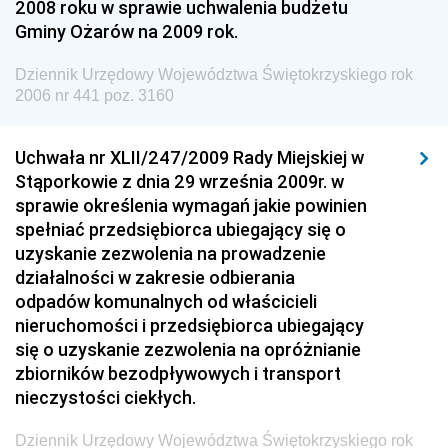
Dziennik Urzędowy Ministra Pracy i Polityki
2008 roku w sprawie uchwalenia budżetu
Społecznej
Gminy Ożarów na 2009 rok.
Dziennik Urzędowy Ministra Spraw Zagranicznych
Dziennik Urzędowy Województwa Świętokrzyskiego rok
Dziennik Urzędowy Urzędu Lotnictwa Cywilnego
2006 nr 441 poz. 3160
Dziennik Urzędowy Komisji Nadzoru Finansowego
Uchwała nr XLII/247/2009 Rady Miejskiej w
Dziennik Urzędowy Ministerstwa Hutnictwa i
Stąporkowie z dnia 29 września 2009r. w
Przemysłu Maszynowego
sprawie określenia wymagań jakie powinien
Dziennik Urzędowy Ministerstwa Zdrowia i Opieki
spełniać przedsiębiorca ubiegający się o
Społecznej
uzyskanie zezwolenia na prowadzenie
działalności w zakresie odbierania
Dziennik Urzędowy Ministerstwa Rolnictwa, Leśnictwa
odpadów komunalnych od właścicieli
i Gospodarki Żywnościowej
nieruchomości i przedsiębiorca ubiegający
Dziennik Urzędowy Ministra Spraw Wewnętrznych
się o uzyskanie zezwolenia na opróżnianie
Dziennik Urzędowy Ministra Transportu, Budownictwa
zbiorników bezodpływowych i transport
i Gospodarki Morskiej
nieczystości ciekłych.
Dziennik Urzędowy Ministra Administracji i Cyfryzacji
Dziennik Urzędowy Województwa Świętokrzyskiego rok