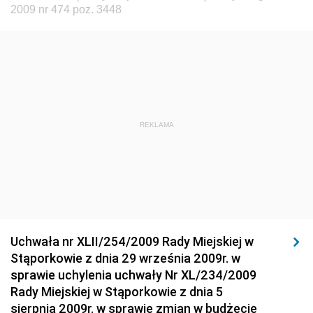
Dziennik Urzędowy Głównego Inspektora Ochrony
2009 nr 474 poz. 3448
Środowiska
Dziennik Urzędowy Ministra Środowiska
Dziennik Urzędowy Ministra Sportu i Turystyki
Dziennik Urzędowy Ministra Rozwoju Regionalnego
Dziennik Urzędowy Ministra Budownictwa i Przemysłu
REKLAMA
Materiałów Budowlanych
Dziennik Urzędowy Ministra Infrastruktury i Rozwoju
Dziennik Urzędowy Głównego Inspektoratu Ochrony
Środowiska
Dziennik Urzędowy Generalnej Dyrekcji Ochrony
Uchwała nr XLII/254/2009 Rady Miejskiej w
Środowiska
Stąporkowie z dnia 29 września 2009r. w
Dziennik Urzędowy Ministerstwa Administracji,
sprawie uchylenia uchwały Nr XL/234/2009
Gospodarki Terenowej i Ochrony Środowiska
Rady Miejskiej w Stąporkowie z dnia 5
sierpnia 2009r. w sprawie zmian w budżecie
Dziennik Urzędowy Ministerstwa Administracji i