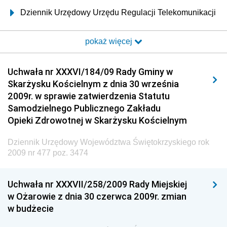
Dziennik Urzędowy Urzędu Regulacji Telekomunikacji
i Poczty
pokaż więcej
Dziennik Urzędowy Ministra Transportu i Budownictwa
Dziennik Urzędowy Urzędu Komunikacji
Uchwała nr XXXVI/184/09 Rady Gminy w
Elektronicznej
Skarżysku Kościelnym z dnia 30 września
Dziennik Urzędowy Ministra Spraw Wewnętrznych i
2009r. w sprawie zatwierdzenia Statutu
Administracji
Samodzielnego Publicznego Zakładu
Dziennik Urzędowy Ministra Transportu
Opieki Zdrowotnej w Skarżysku Kościelnym
Dziennik Urzędowy Ministra Budownictwa
Dziennik Urzędowy Województwa Świętokrzyskiego rok
Dziennik Urzędowy Ministra Nauki i Szkolnictwa
2009 nr 477 poz. 3474
Wyższego
Dziennik Urzędowy Głównego Urzędu Miar
Uchwała nr XXXVII/258/2009 Rady Miejskiej
w Ożarowie z dnia 30 czerwca 2009r. zmian
Dziennik Urzędowy Ministra Rolnictwa i Rozwoju Wsi
w budżecie
Dziennik Urzędowy Ministra Edukacji Narodowej i