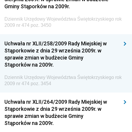
Środowiska
Gminy Stąporków na 2009r.
Dziennik Urzędowy Generalnej Dyrekcji Ochrony
Dziennik Urzędowy Województwa Świętokrzyskiego rok
Środowiska
2009 nr 474 poz. 3450
Dziennik Urzędowy Ministerstwa Administracji,
Gospodarki Terenowej i Ochrony Środowiska
Uchwała nr XLII/258/2009 Rady Miejskiej w
Dziennik Urzędowy Ministerstwa Administracji i
Stąporkowie z dnia 29 września 2009r. w
Gospodarki Przestrzennej
sprawie zmian w budżecie Gminy
Stąporków na 2009r.
Dziennik Urzędowy Unii Europejskiej, L
Dziennik Urzędowy Ministerstwa Komunikacji
Dziennik Urzędowy Województwa Świętokrzyskiego rok
2009 nr 474 poz. 3454
Dziennik Urzędowy Ministerstwa Przemysłu
Chemicznego i Lekkiego
Uchwała nr XLII/264/2009 Rady Miejskiej w
Dziennik Urzędowy Ministerstwa Rolnictwa i
Stąporkowie z dnia 29 września 2009r. w
Gospodarki Żywnościowej
sprawie zmian w budżecie Gminy
Dziennik Urzędowy Ministra Rodziny, Pracy i Polityki
Stąporków na 2009r.
Społecznej