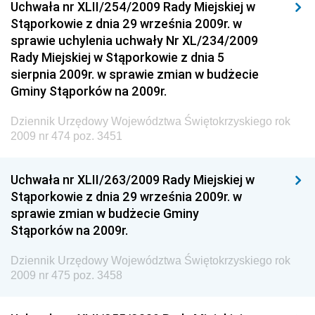
Uchwała nr XLII/254/2009 Rady Miejskiej w
Dziennik Urzędowy Ministerstwa Kultury, Dziedzictwa
Stąporkowie z dnia 29 września 2009r. w
Narodowego i Sportu
sprawie uchylenia uchwały Nr XL/234/2009
Rady Miejskiej w Stąporkowie z dnia 5
Dziennik Urzędowy Ministra Finansów, Funduszy i
sierpnia 2009r. w sprawie zmian w budżecie
Polityki Regionalnej
Gminy Stąporków na 2009r.
Dziennik Urzędowy Ministra Rozwoju, Pracy i
Technologii
Dziennik Urzędowy Województwa Świętokrzyskiego rok
2009 nr 474 poz. 3451
Dziennik Urzędowy Ministra Kultury, Dziedzictwa
Narodowego i Sportu
Uchwała nr XLII/263/2009 Rady Miejskiej w
Dziennik Urzędowy Ministra Rodziny i Polityki
Stąporkowie z dnia 29 września 2009r. w
Społecznej
sprawie zmian w budżecie Gminy
Dziennik Urzędowy Komendy Głównej Straży
Stąporków na 2009r.
Granicznej
Dziennik Urzędowy Województwa Świętokrzyskiego rok
Dziennik Urzędowy Głównego Inspektoratu Transportu
2009 nr 475 poz. 3458
Drogowego
Dziennik Urzędowy Narodowego Banku Polskiego