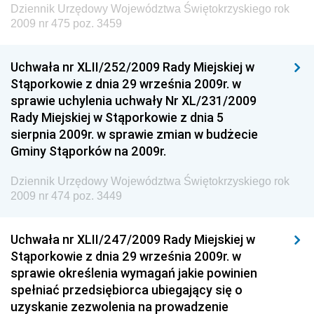
Dziennik Urzędowy Województwa Świętokrzyskiego rok
Dziennik Urzędowy Ministra Cyfryzacji
2009 nr 475 poz. 3459
Dziennik Urzędowy Ministra Rozwoju
Dziennik Urzędowy Ministra Infrastruktury i
Uchwała nr XLII/252/2009 Rady Miejskiej w
Budownictwa
Stąporkowie z dnia 29 września 2009r. w
sprawie uchylenia uchwały Nr XL/231/2009
Dziennik Urzędowy Ministra Gospodarki Morskiej i
Rady Miejskiej w Stąporkowie z dnia 5
Żeglugi Śródlądowej
sierpnia 2009r. w sprawie zmian w budżecie
Dziennik Urzędowy Ministra Energii
Gminy Stąporków na 2009r.
Dziennik Urzędowy Ministra Finansów
Dziennik Urzędowy Województwa Świętokrzyskiego rok
Dziennik Urzędowy Ministra Sprawiedliwości
2009 nr 474 poz. 3449
Dziennik Urzędowy Ministra Rozwoju i Finansów
Dziennik Urzędowy Wyższego Urzędu Górniczego
Uchwała nr XLII/247/2009 Rady Miejskiej w
Stąporkowie z dnia 29 września 2009r. w
Dziennik Urzędowy Prezesa Urzędu Transportu
sprawie określenia wymagań jakie powinien
Kolejowego
spełniać przedsiębiorca ubiegający się o
Dziennik Urzędowy Ministra Przedsiębiorczości i
uzyskanie zezwolenia na prowadzenie