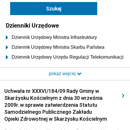
Dzienniki Urzędowe
Dziennik Urzędowy Ministra Infrastruktury
Dziennik Urzędowy Ministra Skarbu Państwa
Dziennik Urzędowy Urzędu Regulacji Telekomunikacji
i Poczty
pokaż więcej
Dziennik Urzędowy Ministra Transportu i Budownictwa
Dziennik Urzędowy Urzędu Komunikacji
Uchwała nr XXXVI/184/09 Rady Gminy w
Elektronicznej
Skarżysku Kościelnym z dnia 30 września
Dziennik Urzędowy Ministra Spraw Wewnętrznych i
2009r. w sprawie zatwierdzenia Statutu
Administracji
Samodzielnego Publicznego Zakładu
Dziennik Urzędowy Ministra Transportu
Opieki Zdrowotnej w Skarżysku Kościelnym
Dziennik Urzędowy Ministra Budownictwa