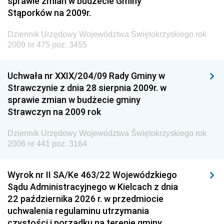
sprawie zmian w budżecie Gminy
Dziennik Urzędowy Ministra Środowiska
Stąporków na 2009r.
Dziennik Urzędowy Ministra Administracji i Cyfryzacji
Dziennik Urzędowy Województwa Świętokrzyskiego rok
Dziennik Urzędowy Ministra Edukacji
2009 nr 475 poz. 3455
Dziennik Urzędowy Ministra Nauki
Uchwała nr XXIX/204/09 Rady Gminy w
Dziennik Urzędowy Ministra Przemysłu
Strawczynie z dnia 28 sierpnia 2009r. w
Dziennik Urzędowy Ministra Finansów i Gospodarki
sprawie zmian w budżecie gminy
Strawczyn na 2009 rok
Dziennik Urzędowy Ministra do Spraw Unii
Europejskiej
Dziennik Urzędowy Województwa Świętokrzyskiego rok
Dziennik Urzędowy Agencji Wywiadu
2006 nr 441 poz. 3164
Wyrok nr II SA/Ke 463/22 Wojewódzkiego
Sądu Administracyjnego w Kielcach z dnia
22 października 2026 r. w przedmiocie
uchwalenia regulaminu utrzymania
czystości i porządku na terenie gminy