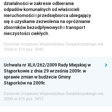
Technologii
działalności w zakresie odbierania
odpadów komunalnych od właścicieli
Dziennik Urzędowy Ministra Inwestycji i Rozwoju
nieruchomości i przedsiębiorca ubiegający
Dziennik Urzędowy Naczelnego Dyrektora Archiwów
się o uzyskanie zezwolenia na opróżnianie
Państwowych
zbiorników bezodpływowych i transport
Dziennik Urzędowy Ministra Finansów, Inwestycji i
nieczystości ciekłych.
Rozwoju
Dziennik Urzędowy Województwa Świętokrzyskiego rok
Dziennik Urzędowy Ministra Klimatu
2009 nr 474 poz. 3448
Dziennik Urzędowy Ministra Sportu
Dziennik Urzędowy Ministra Funduszy i Polityki
Uchwała nr XLII/262/2009 Rady Miejskiej w
Regionalnej
Stąporkowie z dnia 29 września 2009r. w
sprawie zmian w budżecie Gminy
Dziennik Urzędowy Ministra Aktywów Państwowych
Stąporków na 2009r.
Dziennik Urzędowy Ministra Zdrowia
Dziennik Urzędowy Województwa Świętokrzyskiego rok
Dziennik Urzędowy Ministra Środowiska i Głównego
2009 nr 475 poz. 3457
Inspektora Ochrony Środowiska
Dziennik Urzędowy Ministra Klimatu i Środowiska