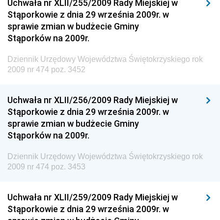
Uchwała nr XLII/255/2009 Rady Miejskiej w
Dziennik Urzędowy Komendy Głównej Policji
Stąporkowie z dnia 29 września 2009r. w
sprawie zmian w budżecie Gminy
Dziennik Urzędowy Ministra Pracy i Polityki
Stąporków na 2009r.
Społecznej
Dziennik Urzędowy Ministra Transportu, Budownictwa
Dziennik Urzędowy Województwa Świętokrzyskiego rok
i Gospodarki Morskiej
2009 nr 474 poz. 3452
Dziennik Urzędowy Ministra Rozwoju i Technologii
Uchwała nr XLII/256/2009 Rady Miejskiej w
Dziennik Urzędowy Ministra Spraw Zagranicznych
Stąporkowie z dnia 29 września 2009r. w
Dziennik Urzędowy Centralnego Biura
sprawie zmian w budżecie Gminy
Antykorupcyjnego
Stąporków na 2009r.
Dziennik Urzędowy Agencji Bezpieczeństwa
Wewnętrznego
Dziennik Urzędowy Województwa Świętokrzyskiego rok
2009 nr 474 poz. 3453
Dziennik Urzędowy Urzędu Patentowego
Rzeczypospolitej Polskiej
Uchwała nr XLII/259/2009 Rady Miejskiej w
Dziennik Urzędowy Generalnej Dyrekcji Dróg
Stąporkowie z dnia 29 września 2009r. w
Krajowych i Autostrad