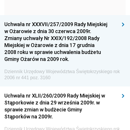
Narodowego
Dziennik Urzędowy Komendy Głównej Policji
Uchwała nr XXXVII/257/2009 Rady Miejskiej
Dziennik Urzędowy Ministra Gospodarki
w Ożarowie z dnia 30 czerwca 2009r.
Dziennik Urzędowy Urzędu Ochrony Konkurencji i
Zmiany uchwały Nr XXIX/192/2008 Rady
Konsumentów
Miejskiej w Ożarowie z dnia 17 grudnia
Dziennik Urzędowy Ministra Pracy i Polityki
2008 roku w sprawie uchwalenia budżetu
Społecznej
Gminy Ożarów na 2009 rok.
Dziennik Urzędowy Ministra Spraw Zagranicznych
Dziennik Urzędowy Województwa Świętokrzyskiego rok
Dziennik Urzędowy Urzędu Lotnictwa Cywilnego
2006 nr 441 poz. 3160
Dziennik Urzędowy Komisji Nadzoru Finansowego
Uchwała nr XLII/260/2009 Rady Miejskiej w
Dziennik Urzędowy Ministerstwa Hutnictwa i
Stąporkowie z dnia 29 września 2009r. w
Przemysłu Maszynowego
sprawie zmian w budżecie Gminy
Dziennik Urzędowy Ministerstwa Zdrowia i Opieki
Stąporków na 2009r.
Społecznej
Dziennik Urzędowy Województwa Świętokrzyskiego rok