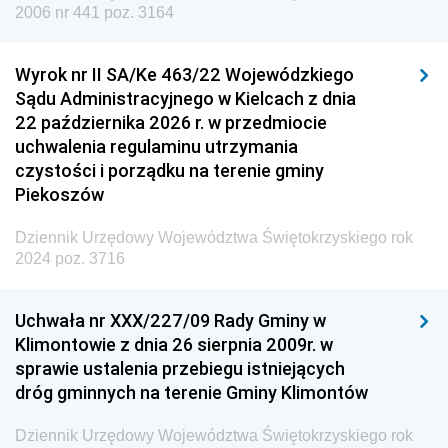
Dziennik Urzędowy Agencji Wywiadu
2006 nr 441 poz. 3164
Wyrok nr II SA/Ke 463/22 Wojewódzkiego
Sądu Administracyjnego w Kielcach z dnia
22 października 2026 r. w przedmiocie
uchwalenia regulaminu utrzymania
czystości i porządku na terenie gminy
Piekoszów
Dziennik Urzędowy Województwa Świętokrzyskiego rok
2024 poz. 3716
Uchwała nr XXX/227/09 Rady Gminy w
Klimontowie z dnia 26 sierpnia 2009r. w
sprawie ustalenia przebiegu istniejących
dróg gminnych na terenie Gminy Klimontów
Dziennik Urzędowy Województwa Świętokrzyskiego rok