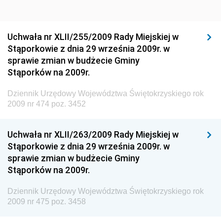
Dziennik Urzędowy Ministra Sportu i Turystyki
Dziennik Urzędowy Ministra Rozwoju Regionalnego
Dziennik Urzędowy Ministra Budownictwa i Przemysłu
Uchwała nr XLII/255/2009 Rady Miejskiej w
Materiałów Budowlanych
Stąporkowie z dnia 29 września 2009r. w
sprawie zmian w budżecie Gminy
Dziennik Urzędowy Ministra Infrastruktury i Rozwoju
Stąporków na 2009r.
Dziennik Urzędowy Głównego Inspektoratu Ochrony
Środowiska
Dziennik Urzędowy Województwa Świętokrzyskiego rok
2009 nr 474 poz. 3452
Dziennik Urzędowy Generalnej Dyrekcji Ochrony
Środowiska
Uchwała nr XLII/263/2009 Rady Miejskiej w
Dziennik Urzędowy Ministerstwa Administracji,
Stąporkowie z dnia 29 września 2009r. w
Gospodarki Terenowej i Ochrony Środowiska
sprawie zmian w budżecie Gminy
Dziennik Urzędowy Ministerstwa Administracji i
Stąporków na 2009r.
Gospodarki Przestrzennej
Dziennik Urzędowy Województwa Świętokrzyskiego rok
Dziennik Urzędowy Unii Europejskiej, L
2009 nr 475 poz. 3458
Dziennik Urzędowy Ministerstwa Komunikacji