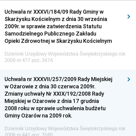
Dziennik Urzędowy Urzędu Komunikacji
Uchwała nr XXXVI/184/09 Rady Gminy w
Elektronicznej
Skarżysku Kościelnym z dnia 30 września
Dziennik Urzędowy Ministra Spraw Wewnętrznych i
2009r. w sprawie zatwierdzenia Statutu
Administracji
Samodzielnego Publicznego Zakładu
Dziennik Urzędowy Ministra Transportu
Opieki Zdrowotnej w Skarżysku Kościelnym
Dziennik Urzędowy Ministra Budownictwa
Dziennik Urzędowy Województwa Świętokrzyskiego rok
Dziennik Urzędowy Ministra Nauki i Szkolnictwa
2009 nr 477 poz. 3474
Wyższego
Dziennik Urzędowy Głównego Urzędu Miar
Uchwała nr XXXVII/257/2009 Rady Miejskiej
w Ożarowie z dnia 30 czerwca 2009r.
Dziennik Urzędowy Ministra Rolnictwa i Rozwoju Wsi
Zmiany uchwały Nr XXIX/192/2008 Rady
Dziennik Urzędowy Ministra Edukacji Narodowej i
Miejskiej w Ożarowie z dnia 17 grudnia
Sportu
2008 roku w sprawie uchwalenia budżetu
Gminy Ożarów na 2009 rok.
Dziennik Urzędowy Ministra Edukacji i Nauki
Dziennik Urzędowy Ministra Edukacji Narodowej
Dziennik Urzędowy Województwa Świętokrzyskiego rok
2006 nr 441 poz. 3160