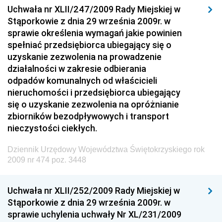
Uchwała nr XLII/247/2009 Rady Miejskiej w
Dziennik Urzędowy Ministra Rozwoju i Finansów
Stąporkowie z dnia 29 września 2009r. w
Dziennik Urzędowy Wyższego Urzędu Górniczego
sprawie określenia wymagań jakie powinien
spełniać przedsiębiorca ubiegający się o
Dziennik Urzędowy Prezesa Urzędu Transportu
uzyskanie zezwolenia na prowadzenie
Kolejowego
działalności w zakresie odbierania
Dziennik Urzędowy Ministra Przedsiębiorczości i
odpadów komunalnych od właścicieli
Technologii
nieruchomości i przedsiębiorca ubiegający
się o uzyskanie zezwolenia na opróżnianie
Dziennik Urzędowy Ministra Inwestycji i Rozwoju
zbiorników bezodpływowych i transport
Dziennik Urzędowy Naczelnego Dyrektora Archiwów
nieczystości ciekłych.
Państwowych
Dziennik Urzędowy Województwa Świętokrzyskiego rok
Dziennik Urzędowy Ministra Finansów, Inwestycji i
2009 nr 474 poz. 3448
Rozwoju
Dziennik Urzędowy Ministra Klimatu
Uchwała nr XLII/252/2009 Rady Miejskiej w
Dziennik Urzędowy Ministra Sportu
Stąporkowie z dnia 29 września 2009r. w
Dziennik Urzędowy Ministra Funduszy i Polityki
sprawie uchylenia uchwały Nr XL/231/2009