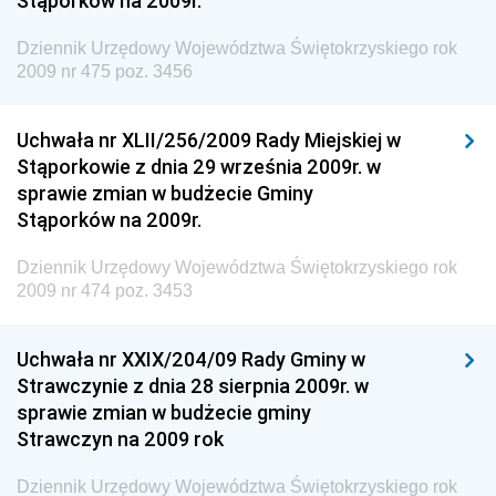
Stąporków na 2009r.
Dziennik Urzędowy Agencji Bezpieczeństwa
Wewnętrznego
Dziennik Urzędowy Województwa Świętokrzyskiego rok
2009 nr 475 poz. 3456
Dziennik Urzędowy Urzędu Patentowego
Rzeczypospolitej Polskiej
Uchwała nr XLII/256/2009 Rady Miejskiej w
Dziennik Urzędowy Generalnej Dyrekcji Dróg
Stąporkowie z dnia 29 września 2009r. w
Krajowych i Autostrad
sprawie zmian w budżecie Gminy
Dziennik Urzędowy Ministra Środowiska
Stąporków na 2009r.
Dziennik Urzędowy Ministra Administracji i Cyfryzacji
Dziennik Urzędowy Województwa Świętokrzyskiego rok
Dziennik Urzędowy Ministra Edukacji
2009 nr 474 poz. 3453
Dziennik Urzędowy Ministra Nauki
Uchwała nr XXIX/204/09 Rady Gminy w
Dziennik Urzędowy Ministra Przemysłu
Strawczynie z dnia 28 sierpnia 2009r. w
Dziennik Urzędowy Ministra Finansów i Gospodarki
sprawie zmian w budżecie gminy
Strawczyn na 2009 rok
Dziennik Urzędowy Ministra do Spraw Unii
Europejskiej
Dziennik Urzędowy Województwa Świętokrzyskiego rok