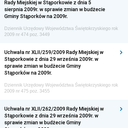
Regionalnej
Rady Miejskiej w Stąporkowie z dnia 5
sierpnia 2009r. w sprawie zmian w budżecie
Dziennik Urzędowy Ministra Aktywów Państwowych
Gminy Stąporków na 2009r.
Dziennik Urzędowy Ministra Zdrowia
Dziennik Urzędowy Województwa Świętokrzyskiego rok
Dziennik Urzędowy Ministra Środowiska i Głównego
2009 nr 474 poz. 3449
Inspektora Ochrony Środowiska
Dziennik Urzędowy Ministra Klimatu i Środowiska
Uchwała nr XLII/259/2009 Rady Miejskiej w
Dziennik Urzędowy Ministerstwa Kultury, Dziedzictwa
Stąporkowie z dnia 29 września 2009r. w
Narodowego i Sportu
sprawie zmian w budżecie Gminy
Stąporków na 2009r.
Dziennik Urzędowy Ministra Finansów, Funduszy i
Polityki Regionalnej
Dziennik Urzędowy Województwa Świętokrzyskiego rok
Dziennik Urzędowy Ministra Rozwoju, Pracy i
2009 nr 475 poz. 3455
Technologii
Dziennik Urzędowy Ministra Kultury, Dziedzictwa
Uchwała nr XLII/262/2009 Rady Miejskiej w
Narodowego i Sportu
Stąporkowie z dnia 29 września 2009r. w
sprawie zmian w budżecie Gminy
Dziennik Urzędowy Ministra Rodziny i Polityki