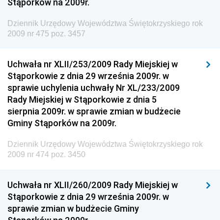
Stąporków na 2009r.
Społecznej
Dziennik Urzędowy Komendy Głównej Straży
Dziennik Urzędowy Województwa Świętokrzyskiego rok
Granicznej
2009 nr 475 poz. 3457
Dziennik Urzędowy Głównego Inspektoratu Transportu
Drogowego
Uchwała nr XLII/253/2009 Rady Miejskiej w
Stąporkowie z dnia 29 września 2009r. w
Dziennik Urzędowy Narodowego Banku Polskiego
sprawie uchylenia uchwały Nr XL/233/2009
Dziennik Urzędowy Komendy Głównej Policji
Rady Miejskiej w Stąporkowie z dnia 5
sierpnia 2009r. w sprawie zmian w budżecie
Dziennik Urzędowy Ministra Pracy i Polityki
Gminy Stąporków na 2009r.
Społecznej
Dziennik Urzędowy Ministra Transportu, Budownictwa
Dziennik Urzędowy Województwa Świętokrzyskiego rok
i Gospodarki Morskiej
2009 nr 474 poz. 3450
Dziennik Urzędowy Ministra Rozwoju i Technologii
Uchwała nr XLII/260/2009 Rady Miejskiej w
Dziennik Urzędowy Ministra Spraw Zagranicznych
Stąporkowie z dnia 29 września 2009r. w
Dziennik Urzędowy Centralnego Biura
sprawie zmian w budżecie Gminy
Antykorupcyjnego