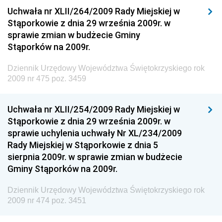
Dziennik Urzędowy Ministerstwa Przemysłu
Uchwała nr XLII/264/2009 Rady Miejskiej w
Chemicznego i Lekkiego
Stąporkowie z dnia 29 września 2009r. w
sprawie zmian w budżecie Gminy
Dziennik Urzędowy Ministerstwa Rolnictwa i
Stąporków na 2009r.
Gospodarki Żywnościowej
Dziennik Urzędowy Ministra Rodziny, Pracy i Polityki
Dziennik Urzędowy Województwa Świętokrzyskiego rok
Społecznej
2009 nr 475 poz. 3459
Dziennik Urzędowy Ministra Cyfryzacji
Uchwała nr XLII/254/2009 Rady Miejskiej w
Dziennik Urzędowy Ministra Rozwoju
Stąporkowie z dnia 29 września 2009r. w
Dziennik Urzędowy Ministra Infrastruktury i
sprawie uchylenia uchwały Nr XL/234/2009
Budownictwa
Rady Miejskiej w Stąporkowie z dnia 5
sierpnia 2009r. w sprawie zmian w budżecie
Dziennik Urzędowy Ministra Gospodarki Morskiej i
Gminy Stąporków na 2009r.
Żeglugi Śródlądowej
Dziennik Urzędowy Ministra Energii
Dziennik Urzędowy Województwa Świętokrzyskiego rok
2009 nr 474 poz. 3451
Dziennik Urzędowy Ministra Finansów
Dziennik Urzędowy Ministra Sprawiedliwości