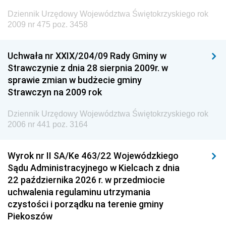
Dziennik Urzędowy Ministra Administracji i Cyfryzacji
Dziennik Urzędowy Województwa Świętokrzyskiego rok
Dziennik Urzędowy Ministra Edukacji
2009 nr 475 poz. 3458
Dziennik Urzędowy Ministra Nauki
Uchwała nr XXIX/204/09 Rady Gminy w
Dziennik Urzędowy Ministra Przemysłu
Strawczynie z dnia 28 sierpnia 2009r. w
Dziennik Urzędowy Ministra Finansów i Gospodarki
sprawie zmian w budżecie gminy
Strawczyn na 2009 rok
Dziennik Urzędowy Ministra do Spraw Unii
Europejskiej
Dziennik Urzędowy Województwa Świętokrzyskiego rok
Dziennik Urzędowy Agencji Wywiadu
2006 nr 441 poz. 3164
Wyrok nr II SA/Ke 463/22 Wojewódzkiego
Sądu Administracyjnego w Kielcach z dnia
22 października 2026 r. w przedmiocie
uchwalenia regulaminu utrzymania
czystości i porządku na terenie gminy
Piekoszów