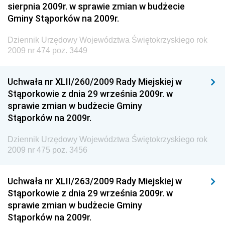
sierpnia 2009r. w sprawie zmian w budżecie
Dziennik Urzędowy Ministra Pracy i Polityki
Gminy Stąporków na 2009r.
Społecznej
Dziennik Urzędowy Ministra Transportu, Budownictwa
Dziennik Urzędowy Województwa Świętokrzyskiego rok
i Gospodarki Morskiej
2009 nr 474 poz. 3449
Dziennik Urzędowy Ministra Rozwoju i Technologii
Uchwała nr XLII/260/2009 Rady Miejskiej w
Dziennik Urzędowy Ministra Spraw Zagranicznych
Stąporkowie z dnia 29 września 2009r. w
Dziennik Urzędowy Centralnego Biura
sprawie zmian w budżecie Gminy
Antykorupcyjnego
Stąporków na 2009r.
Dziennik Urzędowy Agencji Bezpieczeństwa
Wewnętrznego
Dziennik Urzędowy Województwa Świętokrzyskiego rok
2009 nr 475 poz. 3456
Dziennik Urzędowy Urzędu Patentowego
Rzeczypospolitej Polskiej
Uchwała nr XLII/263/2009 Rady Miejskiej w
Dziennik Urzędowy Generalnej Dyrekcji Dróg
Stąporkowie z dnia 29 września 2009r. w
Krajowych i Autostrad
sprawie zmian w budżecie Gminy
Dziennik Urzędowy Ministra Środowiska
Stąporków na 2009r.