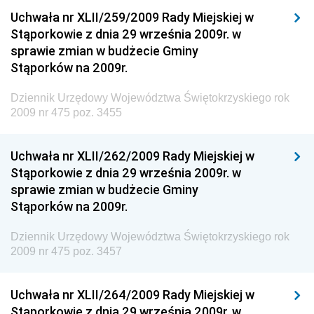
Dziennik Urzędowy Ministra Rozwoju
Uchwała nr XLII/259/2009 Rady Miejskiej w
Dziennik Urzędowy Ministra Infrastruktury i
Stąporkowie z dnia 29 września 2009r. w
Budownictwa
sprawie zmian w budżecie Gminy
Stąporków na 2009r.
Dziennik Urzędowy Ministra Gospodarki Morskiej i
Żeglugi Śródlądowej
Dziennik Urzędowy Województwa Świętokrzyskiego rok
Dziennik Urzędowy Ministra Energii
2009 nr 475 poz. 3455
Dziennik Urzędowy Ministra Finansów
Uchwała nr XLII/262/2009 Rady Miejskiej w
Dziennik Urzędowy Ministra Sprawiedliwości
Stąporkowie z dnia 29 września 2009r. w
Dziennik Urzędowy Ministra Rozwoju i Finansów
sprawie zmian w budżecie Gminy
Stąporków na 2009r.
Dziennik Urzędowy Wyższego Urzędu Górniczego
Dziennik Urzędowy Prezesa Urzędu Transportu
Dziennik Urzędowy Województwa Świętokrzyskiego rok
Kolejowego
2009 nr 475 poz. 3457
Dziennik Urzędowy Ministra Przedsiębiorczości i
Technologii
Uchwała nr XLII/264/2009 Rady Miejskiej w
Stąporkowie z dnia 29 września 2009r. w
Dziennik Urzędowy Ministra Inwestycji i Rozwoju