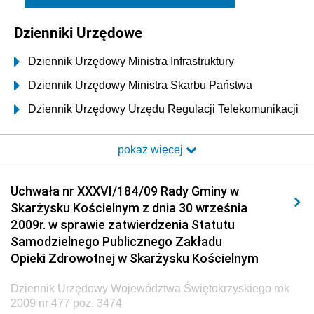
Dzienniki Urzędowe
Dziennik Urzędowy Ministra Infrastruktury
Dziennik Urzędowy Ministra Skarbu Państwa
Dziennik Urzędowy Urzędu Regulacji Telekomunikacji
i Poczty
pokaż więcej
Dziennik Urzędowy Ministra Transportu i Budownictwa
Dziennik Urzędowy Urzędu Komunikacji
Uchwała nr XXXVI/184/09 Rady Gminy w
Elektronicznej
Skarżysku Kościelnym z dnia 30 września
Dziennik Urzędowy Ministra Spraw Wewnętrznych i
2009r. w sprawie zatwierdzenia Statutu
Administracji
Samodzielnego Publicznego Zakładu
Dziennik Urzędowy Ministra Transportu
Opieki Zdrowotnej w Skarżysku Kościelnym
Dziennik Urzędowy Ministra Budownictwa
Dziennik Urzędowy Województwa Świętokrzyskiego rok
Dziennik Urzędowy Ministra Nauki i Szkolnictwa
2009 nr 477 poz. 3474