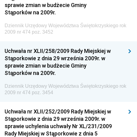
Narodowego i Sportu
sprawie zmian w budżecie Gminy
Stąporków na 2009r.
Dziennik Urzędowy Ministra Finansów, Funduszy i
Polityki Regionalnej
Dziennik Urzędowy Województwa Świętokrzyskiego rok
Dziennik Urzędowy Ministra Rozwoju, Pracy i
2009 nr 474 poz. 3452
Technologii
Dziennik Urzędowy Ministra Kultury, Dziedzictwa
Uchwała nr XLII/258/2009 Rady Miejskiej w
Narodowego i Sportu
Stąporkowie z dnia 29 września 2009r. w
sprawie zmian w budżecie Gminy
Dziennik Urzędowy Ministra Rodziny i Polityki
Stąporków na 2009r.
Społecznej
Dziennik Urzędowy Komendy Głównej Straży
Dziennik Urzędowy Województwa Świętokrzyskiego rok
Granicznej
2009 nr 474 poz. 3454
Dziennik Urzędowy Głównego Inspektoratu Transportu
Drogowego
Uchwała nr XLII/252/2009 Rady Miejskiej w
Stąporkowie z dnia 29 września 2009r. w
Dziennik Urzędowy Narodowego Banku Polskiego
sprawie uchylenia uchwały Nr XL/231/2009
Dziennik Urzędowy Komendy Głównej Policji
Rady Miejskiej w Stąporkowie z dnia 5