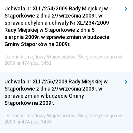
Dziennik Urzędowy Generalnej Dyrekcji Ochrony
Uchwała nr XLII/254/2009 Rady Miejskiej w
Środowiska
Stąporkowie z dnia 29 września 2009r. w
Dziennik Urzędowy Ministerstwa Administracji,
sprawie uchylenia uchwały Nr XL/234/2009
Gospodarki Terenowej i Ochrony Środowiska
Rady Miejskiej w Stąporkowie z dnia 5
sierpnia 2009r. w sprawie zmian w budżecie
Dziennik Urzędowy Ministerstwa Administracji i
Gminy Stąporków na 2009r.
Gospodarki Przestrzennej
Dziennik Urzędowy Unii Europejskiej, L
Dziennik Urzędowy Województwa Świętokrzyskiego rok
2009 nr 474 poz. 3451
Dziennik Urzędowy Ministerstwa Komunikacji
Dziennik Urzędowy Ministerstwa Przemysłu
Uchwała nr XLII/256/2009 Rady Miejskiej w
Chemicznego i Lekkiego
Stąporkowie z dnia 29 września 2009r. w
Dziennik Urzędowy Ministerstwa Rolnictwa i
sprawie zmian w budżecie Gminy
Gospodarki Żywnościowej
Stąporków na 2009r.
Dziennik Urzędowy Ministra Rodziny, Pracy i Polityki
Społecznej
Dziennik Urzędowy Województwa Świętokrzyskiego rok
2009 nr 474 poz. 3453
Dziennik Urzędowy Ministra Cyfryzacji