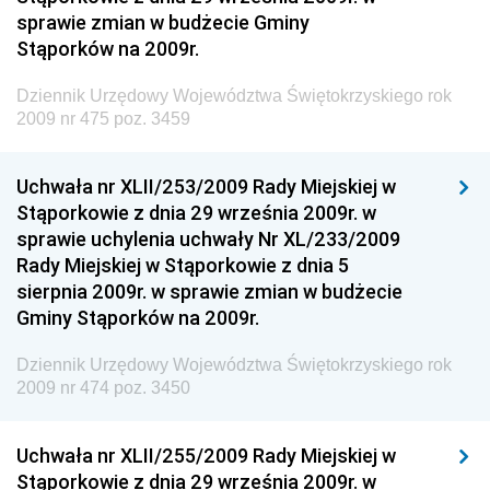
sprawie zmian w budżecie Gminy
Dziennik Urzędowy Naczelnego Dyrektora Archiwów
Stąporków na 2009r.
Państwowych
Dziennik Urzędowy Województwa Świętokrzyskiego rok
Dziennik Urzędowy Ministra Finansów, Inwestycji i
2009 nr 475 poz. 3459
Rozwoju
Dziennik Urzędowy Ministra Klimatu
Uchwała nr XLII/253/2009 Rady Miejskiej w
Dziennik Urzędowy Ministra Sportu
Stąporkowie z dnia 29 września 2009r. w
Dziennik Urzędowy Ministra Funduszy i Polityki
sprawie uchylenia uchwały Nr XL/233/2009
Regionalnej
Rady Miejskiej w Stąporkowie z dnia 5
sierpnia 2009r. w sprawie zmian w budżecie
Dziennik Urzędowy Ministra Aktywów Państwowych
Gminy Stąporków na 2009r.
Dziennik Urzędowy Ministra Zdrowia
Dziennik Urzędowy Województwa Świętokrzyskiego rok
Dziennik Urzędowy Ministra Środowiska i Głównego
2009 nr 474 poz. 3450
Inspektora Ochrony Środowiska
Dziennik Urzędowy Ministra Klimatu i Środowiska
Uchwała nr XLII/255/2009 Rady Miejskiej w
Dziennik Urzędowy Ministerstwa Kultury, Dziedzictwa
Stąporkowie z dnia 29 września 2009r. w