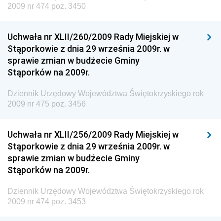
i Gospodarki Morskiej
2009 nr 474 poz. 3450
Dziennik Urzędowy Ministra Rozwoju i Technologii
Uchwała nr XLII/260/2009 Rady Miejskiej w
Dziennik Urzędowy Ministra Spraw Zagranicznych
Stąporkowie z dnia 29 września 2009r. w
Dziennik Urzędowy Centralnego Biura
sprawie zmian w budżecie Gminy
Antykorupcyjnego
Stąporków na 2009r.
Dziennik Urzędowy Agencji Bezpieczeństwa
Wewnętrznego
Dziennik Urzędowy Województwa Świętokrzyskiego rok
2009 nr 475 poz. 3456
Dziennik Urzędowy Urzędu Patentowego
Rzeczypospolitej Polskiej
Uchwała nr XLII/256/2009 Rady Miejskiej w
Dziennik Urzędowy Generalnej Dyrekcji Dróg
Stąporkowie z dnia 29 września 2009r. w
Krajowych i Autostrad
sprawie zmian w budżecie Gminy
Dziennik Urzędowy Ministra Środowiska
Stąporków na 2009r.
Dziennik Urzędowy Ministra Administracji i Cyfryzacji
Dziennik Urzędowy Województwa Świętokrzyskiego rok
Dziennik Urzędowy Ministra Edukacji
2009 nr 474 poz. 3453
Dziennik Urzędowy Ministra Nauki