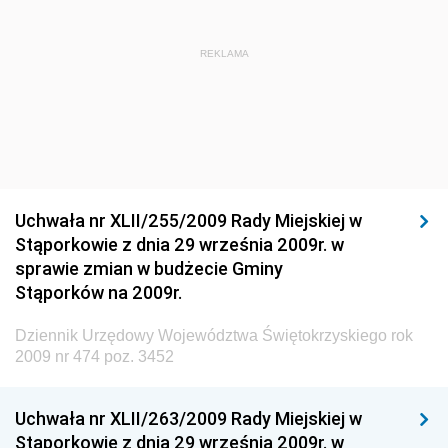
Dziennik Urzędowy Ministra Administracji i Cyfryzacji
Dziennik Urzędowy Głównego Inspektora Ochrony
REKLAMA
Środowiska
Dziennik Urzędowy Ministra Środowiska
Dziennik Urzędowy Ministra Sportu i Turystyki
Dziennik Urzędowy Ministra Rozwoju Regionalnego
Dziennik Urzędowy Ministra Budownictwa i Przemysłu
Uchwała nr XLII/255/2009 Rady Miejskiej w
Materiałów Budowlanych
Stąporkowie z dnia 29 września 2009r. w
sprawie zmian w budżecie Gminy
Dziennik Urzędowy Ministra Infrastruktury i Rozwoju
Stąporków na 2009r.
Dziennik Urzędowy Głównego Inspektoratu Ochrony
Środowiska
Dziennik Urzędowy Województwa Świętokrzyskiego rok
2009 nr 474 poz. 3452
Dziennik Urzędowy Generalnej Dyrekcji Ochrony
Środowiska
Uchwała nr XLII/263/2009 Rady Miejskiej w
Dziennik Urzędowy Ministerstwa Administracji,
Stąporkowie z dnia 29 września 2009r. w
Gospodarki Terenowej i Ochrony Środowiska