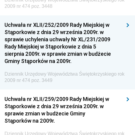
2009 nr 474 poz. 3448
Rozwoju
Dziennik Urzędowy Ministra Klimatu
Uchwała nr XLII/252/2009 Rady Miejskiej w
Dziennik Urzędowy Ministra Sportu
Stąporkowie z dnia 29 września 2009r. w
Dziennik Urzędowy Ministra Funduszy i Polityki
sprawie uchylenia uchwały Nr XL/231/2009
Regionalnej
Rady Miejskiej w Stąporkowie z dnia 5
sierpnia 2009r. w sprawie zmian w budżecie
Dziennik Urzędowy Ministra Aktywów Państwowych
Gminy Stąporków na 2009r.
Dziennik Urzędowy Ministra Zdrowia
Dziennik Urzędowy Województwa Świętokrzyskiego rok
Dziennik Urzędowy Ministra Środowiska i Głównego
2009 nr 474 poz. 3449
Inspektora Ochrony Środowiska
Dziennik Urzędowy Ministra Klimatu i Środowiska
Uchwała nr XLII/259/2009 Rady Miejskiej w
Dziennik Urzędowy Ministerstwa Kultury, Dziedzictwa
Stąporkowie z dnia 29 września 2009r. w
Narodowego i Sportu
sprawie zmian w budżecie Gminy
Stąporków na 2009r.
Dziennik Urzędowy Ministra Finansów, Funduszy i
Polityki Regionalnej
Dziennik Urzędowy Województwa Świętokrzyskiego rok