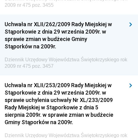
Dziennik Urzędowy Ministra Rozwoju, Pracy i
2009 nr 475 poz. 3455
Technologii
Dziennik Urzędowy Ministra Kultury, Dziedzictwa
Uchwała nr XLII/262/2009 Rady Miejskiej w
Narodowego i Sportu
Stąporkowie z dnia 29 września 2009r. w
sprawie zmian w budżecie Gminy
Dziennik Urzędowy Ministra Rodziny i Polityki
Stąporków na 2009r.
Społecznej
Dziennik Urzędowy Komendy Głównej Straży
Dziennik Urzędowy Województwa Świętokrzyskiego rok
Granicznej
2009 nr 475 poz. 3457
Dziennik Urzędowy Głównego Inspektoratu Transportu
Drogowego
Uchwała nr XLII/253/2009 Rady Miejskiej w
Stąporkowie z dnia 29 września 2009r. w
Dziennik Urzędowy Narodowego Banku Polskiego
sprawie uchylenia uchwały Nr XL/233/2009
Dziennik Urzędowy Komendy Głównej Policji
Rady Miejskiej w Stąporkowie z dnia 5
sierpnia 2009r. w sprawie zmian w budżecie
Dziennik Urzędowy Ministra Pracy i Polityki
Gminy Stąporków na 2009r.
Społecznej
Dziennik Urzędowy Ministra Transportu, Budownictwa
Dziennik Urzędowy Województwa Świętokrzyskiego rok