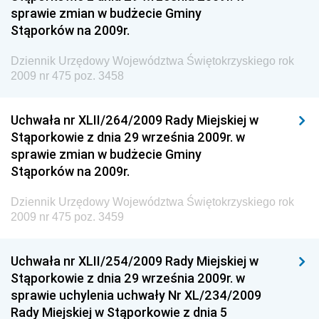
sprawie zmian w budżecie Gminy
Dziennik Urzędowy Ministerstwa Administracji i
Stąporków na 2009r.
Gospodarki Przestrzennej
Dziennik Urzędowy Województwa Świętokrzyskiego rok
Dziennik Urzędowy Unii Europejskiej, L
2009 nr 475 poz. 3458
Dziennik Urzędowy Ministerstwa Komunikacji
Dziennik Urzędowy Ministerstwa Przemysłu
Uchwała nr XLII/264/2009 Rady Miejskiej w
Chemicznego i Lekkiego
Stąporkowie z dnia 29 września 2009r. w
sprawie zmian w budżecie Gminy
Dziennik Urzędowy Ministerstwa Rolnictwa i
Stąporków na 2009r.
Gospodarki Żywnościowej
Dziennik Urzędowy Ministra Rodziny, Pracy i Polityki
Dziennik Urzędowy Województwa Świętokrzyskiego rok
Społecznej
2009 nr 475 poz. 3459
Dziennik Urzędowy Ministra Cyfryzacji
Uchwała nr XLII/254/2009 Rady Miejskiej w
Dziennik Urzędowy Ministra Rozwoju
Stąporkowie z dnia 29 września 2009r. w
Dziennik Urzędowy Ministra Infrastruktury i
sprawie uchylenia uchwały Nr XL/234/2009
Budownictwa
Rady Miejskiej w Stąporkowie z dnia 5