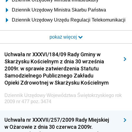
Dziennik Urzędowy Ministra Skarbu Państwa
Dziennik Urzędowy Urzędu Regulacji Telekomunikacji
i Poczty
pokaż więcej
Dziennik Urzędowy Ministra Transportu i Budownictwa
Dziennik Urzędowy Urzędu Komunikacji
Uchwała nr XXXVI/184/09 Rady Gminy w
Elektronicznej
Skarżysku Kościelnym z dnia 30 września
Dziennik Urzędowy Ministra Spraw Wewnętrznych i
2009r. w sprawie zatwierdzenia Statutu
Administracji
Samodzielnego Publicznego Zakładu
Dziennik Urzędowy Ministra Transportu
Opieki Zdrowotnej w Skarżysku Kościelnym
Dziennik Urzędowy Ministra Budownictwa
Dziennik Urzędowy Województwa Świętokrzyskiego rok
Dziennik Urzędowy Ministra Nauki i Szkolnictwa
2009 nr 477 poz. 3474
Wyższego
Dziennik Urzędowy Głównego Urzędu Miar
Uchwała nr XXXVII/257/2009 Rady Miejskiej
w Ożarowie z dnia 30 czerwca 2009r.
Dziennik Urzędowy Ministra Rolnictwa i Rozwoju Wsi