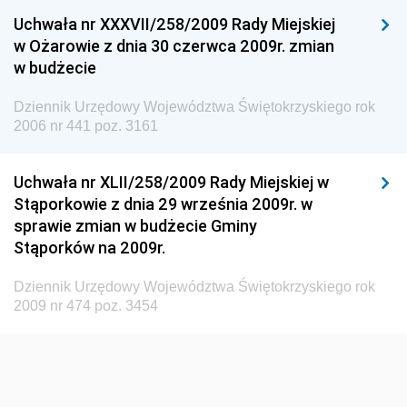
Konsumentów
Uchwała nr XXXVII/258/2009 Rady Miejskiej
Dziennik Urzędowy Ministra Pracy i Polityki
w Ożarowie z dnia 30 czerwca 2009r. zmian
Społecznej
w budżecie
Dziennik Urzędowy Ministra Spraw Zagranicznych
Dziennik Urzędowy Województwa Świętokrzyskiego rok
Dziennik Urzędowy Urzędu Lotnictwa Cywilnego
2006 nr 441 poz. 3161
Dziennik Urzędowy Komisji Nadzoru Finansowego
Uchwała nr XLII/258/2009 Rady Miejskiej w
Dziennik Urzędowy Ministerstwa Hutnictwa i
Stąporkowie z dnia 29 września 2009r. w
Przemysłu Maszynowego
sprawie zmian w budżecie Gminy
Dziennik Urzędowy Ministerstwa Zdrowia i Opieki
Stąporków na 2009r.
Społecznej
Dziennik Urzędowy Województwa Świętokrzyskiego rok
Dziennik Urzędowy Ministerstwa Rolnictwa, Leśnictwa
2009 nr 474 poz. 3454
i Gospodarki Żywnościowej
Dziennik Urzędowy Ministra Spraw Wewnętrznych
Dziennik Urzędowy Ministra Transportu, Budownictwa
i Gospodarki Morskiej