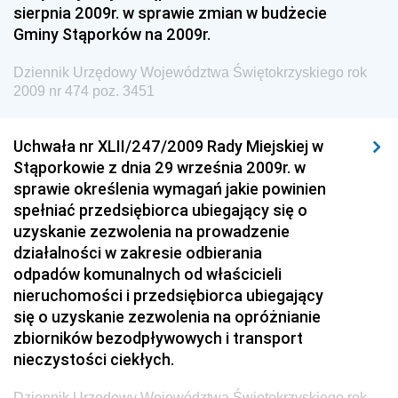
sierpnia 2009r. w sprawie zmian w budżecie
Dziennik Urzędowy Ministra Gospodarki Morskiej i
Gminy Stąporków na 2009r.
Żeglugi Śródlądowej
Dziennik Urzędowy Ministra Energii
Dziennik Urzędowy Województwa Świętokrzyskiego rok
2009 nr 474 poz. 3451
Dziennik Urzędowy Ministra Finansów
Dziennik Urzędowy Ministra Sprawiedliwości
Uchwała nr XLII/247/2009 Rady Miejskiej w
Dziennik Urzędowy Ministra Rozwoju i Finansów
Stąporkowie z dnia 29 września 2009r. w
Dziennik Urzędowy Wyższego Urzędu Górniczego
sprawie określenia wymagań jakie powinien
spełniać przedsiębiorca ubiegający się o
Dziennik Urzędowy Prezesa Urzędu Transportu
uzyskanie zezwolenia na prowadzenie
Kolejowego
działalności w zakresie odbierania
Dziennik Urzędowy Ministra Przedsiębiorczości i
odpadów komunalnych od właścicieli
Technologii
nieruchomości i przedsiębiorca ubiegający
się o uzyskanie zezwolenia na opróżnianie
Dziennik Urzędowy Ministra Inwestycji i Rozwoju
zbiorników bezodpływowych i transport
Dziennik Urzędowy Naczelnego Dyrektora Archiwów
nieczystości ciekłych.
Państwowych
Dziennik Urzędowy Województwa Świętokrzyskiego rok
Dziennik Urzędowy Ministra Finansów, Inwestycji i