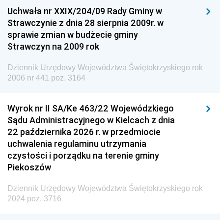
Uchwała nr XXIX/204/09 Rady Gminy w
Dziennik Urzędowy Ministra Przemysłu
Strawczynie z dnia 28 sierpnia 2009r. w
Dziennik Urzędowy Ministra Finansów i Gospodarki
sprawie zmian w budżecie gminy
Strawczyn na 2009 rok
Dziennik Urzędowy Ministra do Spraw Unii
Europejskiej
Dziennik Urzędowy Województwa Świętokrzyskiego rok
Dziennik Urzędowy Agencji Wywiadu
2006 nr 441 poz. 3164
Wyrok nr II SA/Ke 463/22 Wojewódzkiego
Sądu Administracyjnego w Kielcach z dnia
22 października 2026 r. w przedmiocie
uchwalenia regulaminu utrzymania
czystości i porządku na terenie gminy
Piekoszów
Dziennik Urzędowy Województwa Świętokrzyskiego rok
2024 poz. 3716