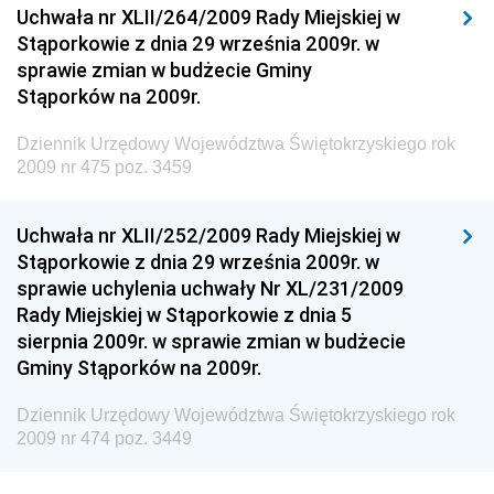
Uchwała nr XLII/264/2009 Rady Miejskiej w
Dziennik Urzędowy Ministerstwa Rolnictwa i
Stąporkowie z dnia 29 września 2009r. w
Gospodarki Żywnościowej
sprawie zmian w budżecie Gminy
Dziennik Urzędowy Ministra Rodziny, Pracy i Polityki
Stąporków na 2009r.
Społecznej
Dziennik Urzędowy Województwa Świętokrzyskiego rok
Dziennik Urzędowy Ministra Cyfryzacji
2009 nr 475 poz. 3459
Dziennik Urzędowy Ministra Rozwoju
Dziennik Urzędowy Ministra Infrastruktury i
Uchwała nr XLII/252/2009 Rady Miejskiej w
Budownictwa
Stąporkowie z dnia 29 września 2009r. w
sprawie uchylenia uchwały Nr XL/231/2009
Dziennik Urzędowy Ministra Gospodarki Morskiej i
Rady Miejskiej w Stąporkowie z dnia 5
Żeglugi Śródlądowej
sierpnia 2009r. w sprawie zmian w budżecie
Dziennik Urzędowy Ministra Energii
Gminy Stąporków na 2009r.
Dziennik Urzędowy Ministra Finansów
Dziennik Urzędowy Województwa Świętokrzyskiego rok
Dziennik Urzędowy Ministra Sprawiedliwości
2009 nr 474 poz. 3449
Dziennik Urzędowy Ministra Rozwoju i Finansów