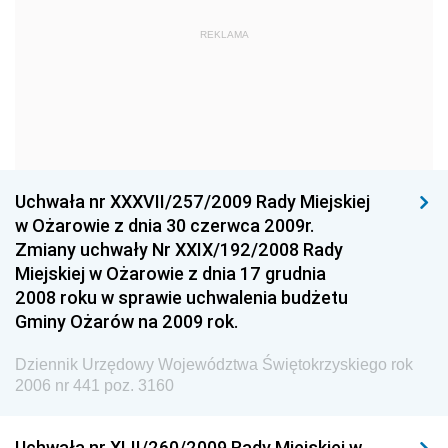
Dziennik Urzędowy Komendy Głównej Państwowej
REKLAMA
Straży Pożarnej
Dziennik Urzędowy Głównego Urzędu Statystycznego
Dziennik Urzędowy Ministra Kultury i Dziedzictwa
Narodowego
Dziennik Urzędowy Komendy Głównej Policji
Uchwała nr XXXVII/257/2009 Rady Miejskiej
Dziennik Urzędowy Ministra Gospodarki
w Ożarowie z dnia 30 czerwca 2009r.
Dziennik Urzędowy Urzędu Ochrony Konkurencji i
Zmiany uchwały Nr XXIX/192/2008 Rady
Konsumentów
Miejskiej w Ożarowie z dnia 17 grudnia
Dziennik Urzędowy Ministra Pracy i Polityki
2008 roku w sprawie uchwalenia budżetu
Społecznej
Gminy Ożarów na 2009 rok.
Dziennik Urzędowy Ministra Spraw Zagranicznych
Dziennik Urzędowy Województwa Świętokrzyskiego rok
Dziennik Urzędowy Urzędu Lotnictwa Cywilnego
2006 nr 441 poz. 3160
Dziennik Urzędowy Komisji Nadzoru Finansowego
Uchwała nr XLII/260/2009 Rady Miejskiej w