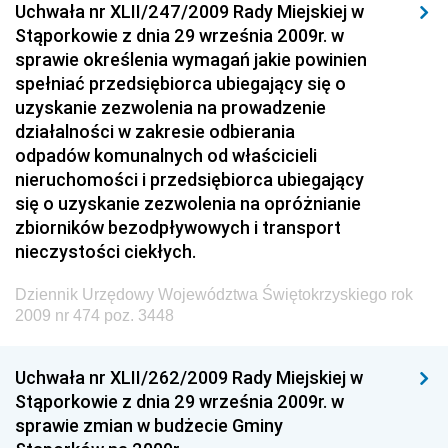
Dziennik Urzędowy Wyższego Urzędu Górniczego
Uchwała nr XLII/247/2009 Rady Miejskiej w
Stąporkowie z dnia 29 września 2009r. w
Dziennik Urzędowy Prezesa Urzędu Transportu
sprawie określenia wymagań jakie powinien
Kolejowego
spełniać przedsiębiorca ubiegający się o
Dziennik Urzędowy Ministra Przedsiębiorczości i
uzyskanie zezwolenia na prowadzenie
Technologii
działalności w zakresie odbierania
odpadów komunalnych od właścicieli
Dziennik Urzędowy Ministra Inwestycji i Rozwoju
nieruchomości i przedsiębiorca ubiegający
Dziennik Urzędowy Naczelnego Dyrektora Archiwów
się o uzyskanie zezwolenia na opróżnianie
Państwowych
zbiorników bezodpływowych i transport
Dziennik Urzędowy Ministra Finansów, Inwestycji i
nieczystości ciekłych.
Rozwoju
Dziennik Urzędowy Województwa Świętokrzyskiego rok
Dziennik Urzędowy Ministra Klimatu
2009 nr 474 poz. 3448
Dziennik Urzędowy Ministra Sportu
Dziennik Urzędowy Ministra Funduszy i Polityki
Uchwała nr XLII/262/2009 Rady Miejskiej w
Regionalnej
Stąporkowie z dnia 29 września 2009r. w
sprawie zmian w budżecie Gminy
Dziennik Urzędowy Ministra Aktywów Państwowych