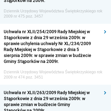
Stąporków na 2009r.
Dziennik Urzędowy Ministra Zdrowia
Dziennik Urzędowy Województwa Świętokrzyskiego rok
Dziennik Urzędowy Ministra Środowiska i Głównego
2009 nr 475 poz. 3457
Inspektora Ochrony Środowiska
Dziennik Urzędowy Ministra Klimatu i Środowiska
Uchwała nr XLII/254/2009 Rady Miejskiej w
Dziennik Urzędowy Ministerstwa Kultury, Dziedzictwa
Stąporkowie z dnia 29 września 2009r. w
Narodowego i Sportu
sprawie uchylenia uchwały Nr XL/234/2009
Rady Miejskiej w Stąporkowie z dnia 5
Dziennik Urzędowy Ministra Finansów, Funduszy i
sierpnia 2009r. w sprawie zmian w budżecie
Polityki Regionalnej
Gminy Stąporków na 2009r.
Dziennik Urzędowy Ministra Rozwoju, Pracy i
Technologii
Dziennik Urzędowy Województwa Świętokrzyskiego rok
2009 nr 474 poz. 3451
Dziennik Urzędowy Ministra Kultury, Dziedzictwa
Narodowego i Sportu
Uchwała nr XLII/263/2009 Rady Miejskiej w
Dziennik Urzędowy Ministra Rodziny i Polityki
Stąporkowie z dnia 29 września 2009r. w
Społecznej
sprawie zmian w budżecie Gminy
Dziennik Urzędowy Komendy Głównej Straży
Stąporków na 2009r.