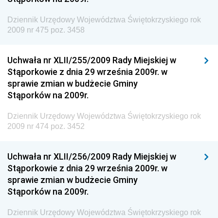
Granicznej
Dziennik Urzędowy Województwa Świętokrzyskiego rok
Dziennik Urzędowy Głównego Inspektoratu Transportu
2009 nr 475 poz. 3458
Drogowego
Dziennik Urzędowy Narodowego Banku Polskiego
Uchwała nr XLII/255/2009 Rady Miejskiej w
Dziennik Urzędowy Komendy Głównej Policji
Stąporkowie z dnia 29 września 2009r. w
sprawie zmian w budżecie Gminy
Dziennik Urzędowy Ministra Pracy i Polityki
Stąporków na 2009r.
Społecznej
Dziennik Urzędowy Ministra Transportu, Budownictwa
Dziennik Urzędowy Województwa Świętokrzyskiego rok
i Gospodarki Morskiej
2009 nr 474 poz. 3452
Dziennik Urzędowy Ministra Rozwoju i Technologii
Uchwała nr XLII/256/2009 Rady Miejskiej w
Dziennik Urzędowy Ministra Spraw Zagranicznych
Stąporkowie z dnia 29 września 2009r. w
Dziennik Urzędowy Centralnego Biura
sprawie zmian w budżecie Gminy
Antykorupcyjnego
Stąporków na 2009r.
Dziennik Urzędowy Agencji Bezpieczeństwa
Wewnętrznego
Dziennik Urzędowy Województwa Świętokrzyskiego rok