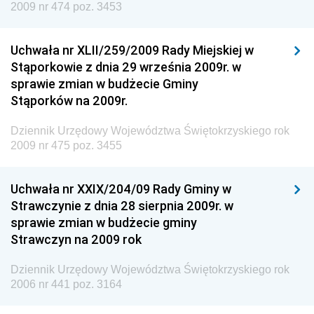
2009 nr 474 poz. 3453
Dziennik Urzędowy Urzędu Patentowego
Rzeczypospolitej Polskiej
Uchwała nr XLII/259/2009 Rady Miejskiej w
Dziennik Urzędowy Generalnej Dyrekcji Dróg
Stąporkowie z dnia 29 września 2009r. w
Krajowych i Autostrad
sprawie zmian w budżecie Gminy
Dziennik Urzędowy Ministra Środowiska
Stąporków na 2009r.
Dziennik Urzędowy Ministra Administracji i Cyfryzacji
Dziennik Urzędowy Województwa Świętokrzyskiego rok
Dziennik Urzędowy Ministra Edukacji
2009 nr 475 poz. 3455
Dziennik Urzędowy Ministra Nauki
Uchwała nr XXIX/204/09 Rady Gminy w
Dziennik Urzędowy Ministra Przemysłu
Strawczynie z dnia 28 sierpnia 2009r. w
Dziennik Urzędowy Ministra Finansów i Gospodarki
sprawie zmian w budżecie gminy
Strawczyn na 2009 rok
Dziennik Urzędowy Ministra do Spraw Unii
Europejskiej
Dziennik Urzędowy Województwa Świętokrzyskiego rok
Dziennik Urzędowy Agencji Wywiadu
2006 nr 441 poz. 3164