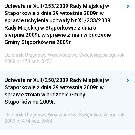
Dziennik Urzędowy Ministra Budownictwa i Przemysłu
Uchwała nr XLII/253/2009 Rady Miejskiej w
Materiałów Budowlanych
Stąporkowie z dnia 29 września 2009r. w
sprawie uchylenia uchwały Nr XL/233/2009
Dziennik Urzędowy Ministra Infrastruktury i Rozwoju
Rady Miejskiej w Stąporkowie z dnia 5
Dziennik Urzędowy Głównego Inspektoratu Ochrony
sierpnia 2009r. w sprawie zmian w budżecie
Środowiska
Gminy Stąporków na 2009r.
Dziennik Urzędowy Generalnej Dyrekcji Ochrony
Dziennik Urzędowy Województwa Świętokrzyskiego rok
Środowiska
2009 nr 474 poz. 3450
Dziennik Urzędowy Ministerstwa Administracji,
Gospodarki Terenowej i Ochrony Środowiska
Uchwała nr XLII/258/2009 Rady Miejskiej w
Dziennik Urzędowy Ministerstwa Administracji i
Stąporkowie z dnia 29 września 2009r. w
Gospodarki Przestrzennej
sprawie zmian w budżecie Gminy
Stąporków na 2009r.
Dziennik Urzędowy Unii Europejskiej, L
Dziennik Urzędowy Ministerstwa Komunikacji
Dziennik Urzędowy Województwa Świętokrzyskiego rok
2009 nr 474 poz. 3454
Dziennik Urzędowy Ministerstwa Przemysłu
Chemicznego i Lekkiego