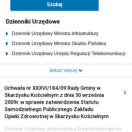
Dzienniki Urzędowe
Dziennik Urzędowy Ministra Infrastruktury
Dziennik Urzędowy Ministra Skarbu Państwa
Dziennik Urzędowy Urzędu Regulacji Telekomunikacji
i Poczty
pokaż więcej
Dziennik Urzędowy Ministra Transportu i Budownictwa
Dziennik Urzędowy Urzędu Komunikacji
Uchwała nr XXXVI/184/09 Rady Gminy w
Elektronicznej
Skarżysku Kościelnym z dnia 30 września
Dziennik Urzędowy Ministra Spraw Wewnętrznych i
2009r. w sprawie zatwierdzenia Statutu
Administracji
Samodzielnego Publicznego Zakładu
Dziennik Urzędowy Ministra Transportu
Opieki Zdrowotnej w Skarżysku Kościelnym
Dziennik Urzędowy Ministra Budownictwa
Dziennik Urzędowy Województwa Świętokrzyskiego rok