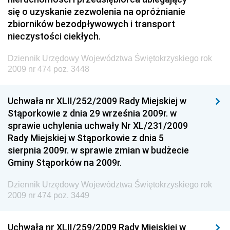
się o uzyskanie zezwolenia na opróżnianie
Dziennik Urzędowy Ministra Inwestycji i Rozwoju
zbiorników bezodpływowych i transport
Dziennik Urzędowy Naczelnego Dyrektora Archiwów
nieczystości ciekłych.
Państwowych
Dziennik Urzędowy Województwa Świętokrzyskiego rok
Dziennik Urzędowy Ministra Finansów, Inwestycji i
2009 nr 474 poz. 3448
Rozwoju
Dziennik Urzędowy Ministra Klimatu
Uchwała nr XLII/252/2009 Rady Miejskiej w
Dziennik Urzędowy Ministra Sportu
Stąporkowie z dnia 29 września 2009r. w
Dziennik Urzędowy Ministra Funduszy i Polityki
sprawie uchylenia uchwały Nr XL/231/2009
Regionalnej
Rady Miejskiej w Stąporkowie z dnia 5
sierpnia 2009r. w sprawie zmian w budżecie
Dziennik Urzędowy Ministra Aktywów Państwowych
Gminy Stąporków na 2009r.
Dziennik Urzędowy Ministra Zdrowia
Dziennik Urzędowy Województwa Świętokrzyskiego rok
Dziennik Urzędowy Ministra Środowiska i Głównego
2009 nr 474 poz. 3449
Inspektora Ochrony Środowiska
Dziennik Urzędowy Ministra Klimatu i Środowiska
Uchwała nr XLII/259/2009 Rady Miejskiej w