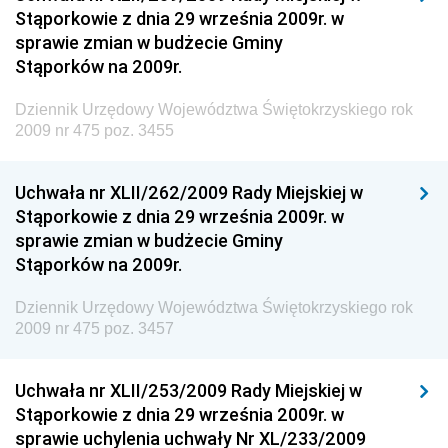
Dziennik Urzędowy Ministerstwa Kultury, Dziedzictwa
Stąporkowie z dnia 29 września 2009r. w
Narodowego i Sportu
sprawie zmian w budżecie Gminy
Stąporków na 2009r.
Dziennik Urzędowy Ministra Finansów, Funduszy i
Polityki Regionalnej
Dziennik Urzędowy Województwa Świętokrzyskiego rok
Dziennik Urzędowy Ministra Rozwoju, Pracy i
2009 nr 475 poz. 3455
Technologii
Dziennik Urzędowy Ministra Kultury, Dziedzictwa
Uchwała nr XLII/262/2009 Rady Miejskiej w
Narodowego i Sportu
Stąporkowie z dnia 29 września 2009r. w
sprawie zmian w budżecie Gminy
Dziennik Urzędowy Ministra Rodziny i Polityki
Stąporków na 2009r.
Społecznej
Dziennik Urzędowy Komendy Głównej Straży
Dziennik Urzędowy Województwa Świętokrzyskiego rok
Granicznej
2009 nr 475 poz. 3457
Dziennik Urzędowy Głównego Inspektoratu Transportu
Drogowego
Uchwała nr XLII/253/2009 Rady Miejskiej w
Stąporkowie z dnia 29 września 2009r. w
Dziennik Urzędowy Narodowego Banku Polskiego
sprawie uchylenia uchwały Nr XL/233/2009