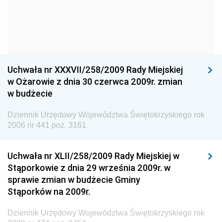
Dziennik Urzędowy Komendy Głównej Policji
Dziennik Urzędowy Ministra Gospodarki
Dziennik Urzędowy Urzędu Ochrony Konkurencji i
Konsumentów
Uchwała nr XXXVII/258/2009 Rady Miejskiej
Dziennik Urzędowy Ministra Pracy i Polityki
w Ożarowie z dnia 30 czerwca 2009r. zmian
Społecznej
w budżecie
Dziennik Urzędowy Ministra Spraw Zagranicznych
Dziennik Urzędowy Województwa Świętokrzyskiego rok
Dziennik Urzędowy Urzędu Lotnictwa Cywilnego
2006 nr 441 poz. 3161
Dziennik Urzędowy Komisji Nadzoru Finansowego
Uchwała nr XLII/258/2009 Rady Miejskiej w
Dziennik Urzędowy Ministerstwa Hutnictwa i
Stąporkowie z dnia 29 września 2009r. w
Przemysłu Maszynowego
sprawie zmian w budżecie Gminy
Dziennik Urzędowy Ministerstwa Zdrowia i Opieki
Stąporków na 2009r.
Społecznej
Dziennik Urzędowy Województwa Świętokrzyskiego rok
Dziennik Urzędowy Ministerstwa Rolnictwa, Leśnictwa