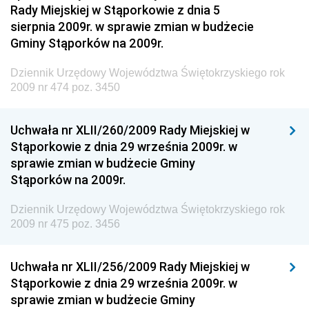
Dziennik Urzędowy Komendy Głównej Policji
Rady Miejskiej w Stąporkowie z dnia 5
sierpnia 2009r. w sprawie zmian w budżecie
Dziennik Urzędowy Ministra Pracy i Polityki
Gminy Stąporków na 2009r.
Społecznej
Dziennik Urzędowy Ministra Transportu, Budownictwa
Dziennik Urzędowy Województwa Świętokrzyskiego rok
i Gospodarki Morskiej
2009 nr 474 poz. 3450
Dziennik Urzędowy Ministra Rozwoju i Technologii
Uchwała nr XLII/260/2009 Rady Miejskiej w
Dziennik Urzędowy Ministra Spraw Zagranicznych
Stąporkowie z dnia 29 września 2009r. w
Dziennik Urzędowy Centralnego Biura
sprawie zmian w budżecie Gminy
Antykorupcyjnego
Stąporków na 2009r.
Dziennik Urzędowy Agencji Bezpieczeństwa
Wewnętrznego
Dziennik Urzędowy Województwa Świętokrzyskiego rok
2009 nr 475 poz. 3456
Dziennik Urzędowy Urzędu Patentowego
Rzeczypospolitej Polskiej
Uchwała nr XLII/256/2009 Rady Miejskiej w
Dziennik Urzędowy Generalnej Dyrekcji Dróg
Stąporkowie z dnia 29 września 2009r. w
Krajowych i Autostrad
sprawie zmian w budżecie Gminy