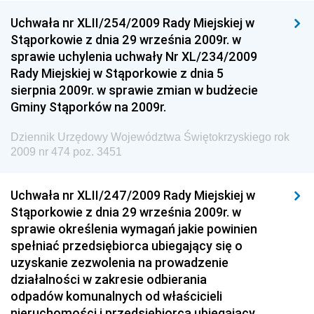
Uchwała nr XLII/254/2009 Rady Miejskiej w
Dziennik Urzędowy Ministra Rozwoju
Stąporkowie z dnia 29 września 2009r. w
Dziennik Urzędowy Ministra Infrastruktury i
sprawie uchylenia uchwały Nr XL/234/2009
Budownictwa
Rady Miejskiej w Stąporkowie z dnia 5
sierpnia 2009r. w sprawie zmian w budżecie
Dziennik Urzędowy Ministra Gospodarki Morskiej i
Gminy Stąporków na 2009r.
Żeglugi Śródlądowej
Dziennik Urzędowy Ministra Energii
Dziennik Urzędowy Województwa Świętokrzyskiego rok
2009 nr 474 poz. 3451
Dziennik Urzędowy Ministra Finansów
Dziennik Urzędowy Ministra Sprawiedliwości
Uchwała nr XLII/247/2009 Rady Miejskiej w
Dziennik Urzędowy Ministra Rozwoju i Finansów
Stąporkowie z dnia 29 września 2009r. w
Dziennik Urzędowy Wyższego Urzędu Górniczego
sprawie określenia wymagań jakie powinien
spełniać przedsiębiorca ubiegający się o
Dziennik Urzędowy Prezesa Urzędu Transportu
uzyskanie zezwolenia na prowadzenie
Kolejowego
działalności w zakresie odbierania
Dziennik Urzędowy Ministra Przedsiębiorczości i
odpadów komunalnych od właścicieli
Technologii
nieruchomości i przedsiębiorca ubiegający