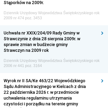
Dziennik Urzędowy Ministra Środowiska
Stąporków na 2009r.
Dziennik Urzędowy Ministra Administracji i Cyfryzacji
Dziennik Urzędowy Województwa Świętokrzyskiego rok
Dziennik Urzędowy Ministra Edukacji
2009 nr 474 poz. 3453
Dziennik Urzędowy Ministra Nauki
Uchwała nr XXIX/204/09 Rady Gminy w
Dziennik Urzędowy Ministra Przemysłu
Strawczynie z dnia 28 sierpnia 2009r. w
Dziennik Urzędowy Ministra Finansów i Gospodarki
sprawie zmian w budżecie gminy
Strawczyn na 2009 rok
Dziennik Urzędowy Ministra do Spraw Unii
Europejskiej
Dziennik Urzędowy Województwa Świętokrzyskiego rok
Dziennik Urzędowy Agencji Wywiadu
2006 nr 441 poz. 3164
Wyrok nr II SA/Ke 463/22 Wojewódzkiego
Sądu Administracyjnego w Kielcach z dnia
22 października 2026 r. w przedmiocie
uchwalenia regulaminu utrzymania
czystości i porządku na terenie gminy