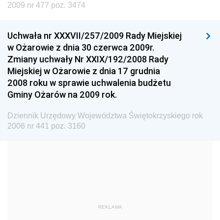
Dziennik Urzędowy Ministra Nauki i Szkolnictwa
2009 nr 477 poz. 3474
Wyższego
Dziennik Urzędowy Głównego Urzędu Miar
Uchwała nr XXXVII/257/2009 Rady Miejskiej
w Ożarowie z dnia 30 czerwca 2009r.
Dziennik Urzędowy Ministra Rolnictwa i Rozwoju Wsi
Zmiany uchwały Nr XXIX/192/2008 Rady
Dziennik Urzędowy Ministra Edukacji Narodowej i
Miejskiej w Ożarowie z dnia 17 grudnia
Sportu
2008 roku w sprawie uchwalenia budżetu
Gminy Ożarów na 2009 rok.
Dziennik Urzędowy Ministra Edukacji i Nauki
Dziennik Urzędowy Ministra Edukacji Narodowej
Dziennik Urzędowy Województwa Świętokrzyskiego rok
2006 nr 441 poz. 3160
Dziennik Urzędowy Ministra Gospodarki Morskiej
Dziennik Urzędowy Ministra Obrony Narodowej
Dziennik Urzędowy Komendy Głównej Państwowej
Straży Pożarnej
Dziennik Urzędowy Głównego Urzędu Statystycznego
Dziennik Urzędowy Ministra Kultury i Dziedzictwa
REKLAMA
Narodowego