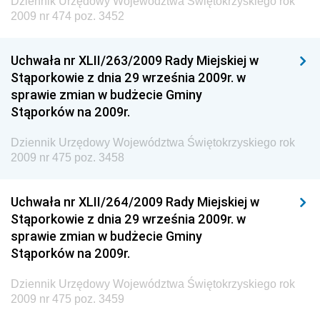
Dziennik Urzędowy Województwa Świętokrzyskiego rok
2009 nr 474 poz. 3452
Dziennik Urzędowy Generalnej Dyrekcji Ochrony
Środowiska
Uchwała nr XLII/263/2009 Rady Miejskiej w
Dziennik Urzędowy Ministerstwa Administracji,
Stąporkowie z dnia 29 września 2009r. w
Gospodarki Terenowej i Ochrony Środowiska
sprawie zmian w budżecie Gminy
Dziennik Urzędowy Ministerstwa Administracji i
Stąporków na 2009r.
Gospodarki Przestrzennej
Dziennik Urzędowy Województwa Świętokrzyskiego rok
Dziennik Urzędowy Unii Europejskiej, L
2009 nr 475 poz. 3458
Dziennik Urzędowy Ministerstwa Komunikacji
Dziennik Urzędowy Ministerstwa Przemysłu
Uchwała nr XLII/264/2009 Rady Miejskiej w
Chemicznego i Lekkiego
Stąporkowie z dnia 29 września 2009r. w
sprawie zmian w budżecie Gminy
Dziennik Urzędowy Ministerstwa Rolnictwa i
Stąporków na 2009r.
Gospodarki Żywnościowej
Dziennik Urzędowy Ministra Rodziny, Pracy i Polityki
Dziennik Urzędowy Województwa Świętokrzyskiego rok
Społecznej
2009 nr 475 poz. 3459
Dziennik Urzędowy Ministra Cyfryzacji