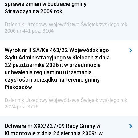
Dziennik Urzędowy Ministra Finansów i Gospodarki
sprawie zmian w budżecie gminy
Strawczyn na 2009 rok
Dziennik Urzędowy Ministra do Spraw Unii
Europejskiej
Dziennik Urzędowy Województwa Świętokrzyskiego rok
Dziennik Urzędowy Agencji Wywiadu
2006 nr 441 poz. 3164
Wyrok nr II SA/Ke 463/22 Wojewódzkiego
Sądu Administracyjnego w Kielcach z dnia
22 października 2026 r. w przedmiocie
uchwalenia regulaminu utrzymania
czystości i porządku na terenie gminy
Piekoszów
Dziennik Urzędowy Województwa Świętokrzyskiego rok
2024 poz. 3716
Uchwała nr XXX/227/09 Rady Gminy w
Klimontowie z dnia 26 sierpnia 2009r. w