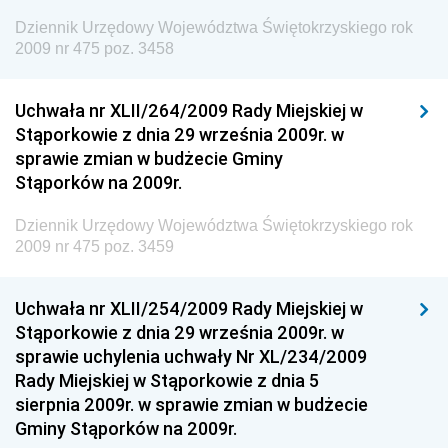
Dziennik Urzędowy Województwa Świętokrzyskiego rok
Dziennik Urzędowy Unii Europejskiej, L
2009 nr 475 poz. 3458
Dziennik Urzędowy Ministerstwa Komunikacji
Dziennik Urzędowy Ministerstwa Przemysłu
Uchwała nr XLII/264/2009 Rady Miejskiej w
Chemicznego i Lekkiego
Stąporkowie z dnia 29 września 2009r. w
sprawie zmian w budżecie Gminy
Dziennik Urzędowy Ministerstwa Rolnictwa i
Stąporków na 2009r.
Gospodarki Żywnościowej
Dziennik Urzędowy Ministra Rodziny, Pracy i Polityki
Dziennik Urzędowy Województwa Świętokrzyskiego rok
Społecznej
2009 nr 475 poz. 3459
Dziennik Urzędowy Ministra Cyfryzacji
Uchwała nr XLII/254/2009 Rady Miejskiej w
Dziennik Urzędowy Ministra Rozwoju
Stąporkowie z dnia 29 września 2009r. w
Dziennik Urzędowy Ministra Infrastruktury i
sprawie uchylenia uchwały Nr XL/234/2009
Budownictwa
Rady Miejskiej w Stąporkowie z dnia 5
sierpnia 2009r. w sprawie zmian w budżecie
Dziennik Urzędowy Ministra Gospodarki Morskiej i
Gminy Stąporków na 2009r.
Żeglugi Śródlądowej