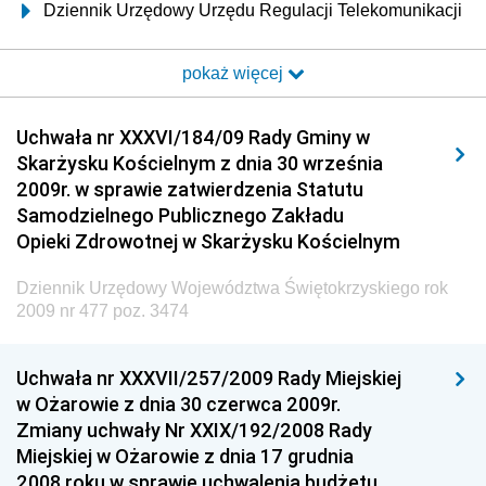
Dziennik Urzędowy Urzędu Regulacji Telekomunikacji
i Poczty
pokaż więcej
Dziennik Urzędowy Ministra Transportu i Budownictwa
Dziennik Urzędowy Urzędu Komunikacji
Uchwała nr XXXVI/184/09 Rady Gminy w
Elektronicznej
Skarżysku Kościelnym z dnia 30 września
Dziennik Urzędowy Ministra Spraw Wewnętrznych i
2009r. w sprawie zatwierdzenia Statutu
Administracji
Samodzielnego Publicznego Zakładu
Dziennik Urzędowy Ministra Transportu
Opieki Zdrowotnej w Skarżysku Kościelnym
Dziennik Urzędowy Ministra Budownictwa
Dziennik Urzędowy Województwa Świętokrzyskiego rok
Dziennik Urzędowy Ministra Nauki i Szkolnictwa
2009 nr 477 poz. 3474
Wyższego
Dziennik Urzędowy Głównego Urzędu Miar
Uchwała nr XXXVII/257/2009 Rady Miejskiej
w Ożarowie z dnia 30 czerwca 2009r.
Dziennik Urzędowy Ministra Rolnictwa i Rozwoju Wsi
Zmiany uchwały Nr XXIX/192/2008 Rady
Dziennik Urzędowy Ministra Edukacji Narodowej i
Miejskiej w Ożarowie z dnia 17 grudnia
Sportu
2008 roku w sprawie uchwalenia budżetu