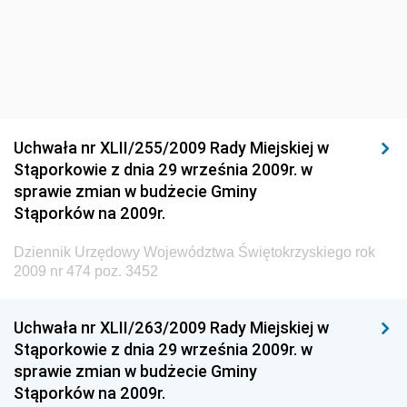
Środowiska
Dziennik Urzędowy Ministra Środowiska
Dziennik Urzędowy Ministra Sportu i Turystyki
Dziennik Urzędowy Ministra Rozwoju Regionalnego
Dziennik Urzędowy Ministra Budownictwa i Przemysłu
Uchwała nr XLII/255/2009 Rady Miejskiej w
Materiałów Budowlanych
Stąporkowie z dnia 29 września 2009r. w
sprawie zmian w budżecie Gminy
Dziennik Urzędowy Ministra Infrastruktury i Rozwoju
Stąporków na 2009r.
Dziennik Urzędowy Głównego Inspektoratu Ochrony
Środowiska
Dziennik Urzędowy Województwa Świętokrzyskiego rok
2009 nr 474 poz. 3452
Dziennik Urzędowy Generalnej Dyrekcji Ochrony
Środowiska
Uchwała nr XLII/263/2009 Rady Miejskiej w
Dziennik Urzędowy Ministerstwa Administracji,
Stąporkowie z dnia 29 września 2009r. w
Gospodarki Terenowej i Ochrony Środowiska
sprawie zmian w budżecie Gminy
Dziennik Urzędowy Ministerstwa Administracji i
Stąporków na 2009r.
Gospodarki Przestrzennej