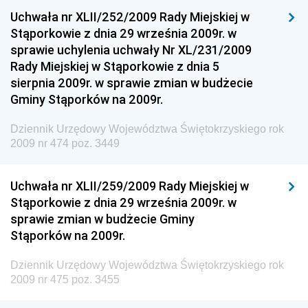
Uchwała nr XLII/252/2009 Rady Miejskiej w
Dziennik Urzędowy Ministra Sportu
Stąporkowie z dnia 29 września 2009r. w
Dziennik Urzędowy Ministra Funduszy i Polityki
sprawie uchylenia uchwały Nr XL/231/2009
Regionalnej
Rady Miejskiej w Stąporkowie z dnia 5
sierpnia 2009r. w sprawie zmian w budżecie
Dziennik Urzędowy Ministra Aktywów Państwowych
Gminy Stąporków na 2009r.
Dziennik Urzędowy Ministra Zdrowia
Dziennik Urzędowy Województwa Świętokrzyskiego rok
Dziennik Urzędowy Ministra Środowiska i Głównego
2009 nr 474 poz. 3449
Inspektora Ochrony Środowiska
Dziennik Urzędowy Ministra Klimatu i Środowiska
Uchwała nr XLII/259/2009 Rady Miejskiej w
Dziennik Urzędowy Ministerstwa Kultury, Dziedzictwa
Stąporkowie z dnia 29 września 2009r. w
Narodowego i Sportu
sprawie zmian w budżecie Gminy
Stąporków na 2009r.
Dziennik Urzędowy Ministra Finansów, Funduszy i
Polityki Regionalnej
Dziennik Urzędowy Województwa Świętokrzyskiego rok
Dziennik Urzędowy Ministra Rozwoju, Pracy i
2009 nr 475 poz. 3455
Technologii