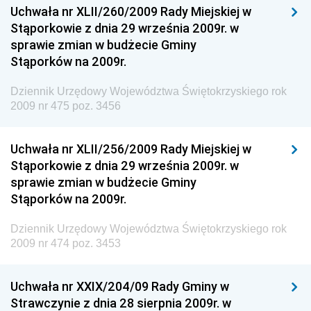
Uchwała nr XLII/260/2009 Rady Miejskiej w
Dziennik Urzędowy Ministra Spraw Zagranicznych
Stąporkowie z dnia 29 września 2009r. w
Dziennik Urzędowy Centralnego Biura
sprawie zmian w budżecie Gminy
Antykorupcyjnego
Stąporków na 2009r.
Dziennik Urzędowy Agencji Bezpieczeństwa
Wewnętrznego
Dziennik Urzędowy Województwa Świętokrzyskiego rok
2009 nr 475 poz. 3456
Dziennik Urzędowy Urzędu Patentowego
Rzeczypospolitej Polskiej
Uchwała nr XLII/256/2009 Rady Miejskiej w
Dziennik Urzędowy Generalnej Dyrekcji Dróg
Stąporkowie z dnia 29 września 2009r. w
Krajowych i Autostrad
sprawie zmian w budżecie Gminy
Dziennik Urzędowy Ministra Środowiska
Stąporków na 2009r.
Dziennik Urzędowy Ministra Administracji i Cyfryzacji
Dziennik Urzędowy Województwa Świętokrzyskiego rok
Dziennik Urzędowy Ministra Edukacji
2009 nr 474 poz. 3453
Dziennik Urzędowy Ministra Nauki
Uchwała nr XXIX/204/09 Rady Gminy w
Dziennik Urzędowy Ministra Przemysłu
Strawczynie z dnia 28 sierpnia 2009r. w