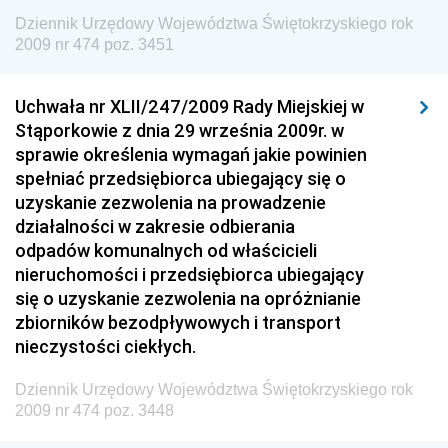
Dziennik Urzędowy Ministra Energii
Dziennik Urzędowy Województwa Świętokrzyskiego rok
2009 nr 474 poz. 3451
Dziennik Urzędowy Ministra Finansów
Dziennik Urzędowy Ministra Sprawiedliwości
Uchwała nr XLII/247/2009 Rady Miejskiej w
Dziennik Urzędowy Ministra Rozwoju i Finansów
Stąporkowie z dnia 29 września 2009r. w
Dziennik Urzędowy Wyższego Urzędu Górniczego
sprawie określenia wymagań jakie powinien
spełniać przedsiębiorca ubiegający się o
Dziennik Urzędowy Prezesa Urzędu Transportu
uzyskanie zezwolenia na prowadzenie
Kolejowego
działalności w zakresie odbierania
Dziennik Urzędowy Ministra Przedsiębiorczości i
odpadów komunalnych od właścicieli
Technologii
nieruchomości i przedsiębiorca ubiegający
się o uzyskanie zezwolenia na opróżnianie
Dziennik Urzędowy Ministra Inwestycji i Rozwoju
zbiorników bezodpływowych i transport
Dziennik Urzędowy Naczelnego Dyrektora Archiwów
nieczystości ciekłych.
Państwowych
Dziennik Urzędowy Województwa Świętokrzyskiego rok
Dziennik Urzędowy Ministra Finansów, Inwestycji i
2009 nr 474 poz. 3448
Rozwoju
Dziennik Urzędowy Ministra Klimatu