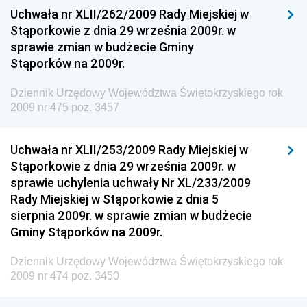
Dziennik Urzędowy Ministra Kultury, Dziedzictwa
Uchwała nr XLII/262/2009 Rady Miejskiej w
Narodowego i Sportu
Stąporkowie z dnia 29 września 2009r. w
sprawie zmian w budżecie Gminy
Dziennik Urzędowy Ministra Rodziny i Polityki
Stąporków na 2009r.
Społecznej
Dziennik Urzędowy Komendy Głównej Straży
Dziennik Urzędowy Województwa Świętokrzyskiego rok
Granicznej
2009 nr 475 poz. 3457
Dziennik Urzędowy Głównego Inspektoratu Transportu
Drogowego
Uchwała nr XLII/253/2009 Rady Miejskiej w
Stąporkowie z dnia 29 września 2009r. w
Dziennik Urzędowy Narodowego Banku Polskiego
sprawie uchylenia uchwały Nr XL/233/2009
Dziennik Urzędowy Komendy Głównej Policji
Rady Miejskiej w Stąporkowie z dnia 5
sierpnia 2009r. w sprawie zmian w budżecie
Dziennik Urzędowy Ministra Pracy i Polityki
Gminy Stąporków na 2009r.
Społecznej
Dziennik Urzędowy Ministra Transportu, Budownictwa
Dziennik Urzędowy Województwa Świętokrzyskiego rok
i Gospodarki Morskiej
2009 nr 474 poz. 3450
Dziennik Urzędowy Ministra Rozwoju i Technologii