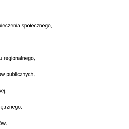
pieczenia społecznego,
u regionalnego,
ów publicznych,
ej,
ętrznego,
ów,