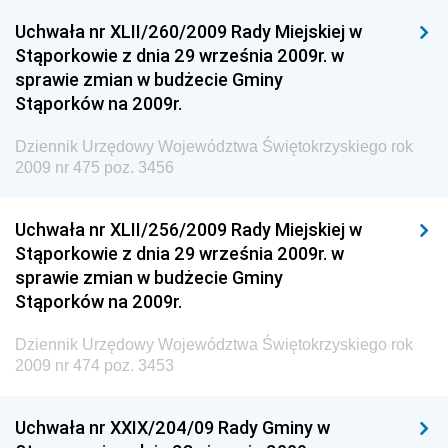
Uchwała nr XLII/260/2009 Rady Miejskiej w
Dziennik Urzędowy Ministra Spraw Zagranicznych
Stąporkowie z dnia 29 września 2009r. w
Dziennik Urzędowy Centralnego Biura
sprawie zmian w budżecie Gminy
Antykorupcyjnego
Stąporków na 2009r.
Dziennik Urzędowy Agencji Bezpieczeństwa
Wewnętrznego
Dziennik Urzędowy Województwa Świętokrzyskiego rok
2009 nr 475 poz. 3456
Dziennik Urzędowy Urzędu Patentowego
Rzeczypospolitej Polskiej
Uchwała nr XLII/256/2009 Rady Miejskiej w
Dziennik Urzędowy Generalnej Dyrekcji Dróg
Stąporkowie z dnia 29 września 2009r. w
Krajowych i Autostrad
sprawie zmian w budżecie Gminy
Dziennik Urzędowy Ministra Środowiska
Stąporków na 2009r.
Dziennik Urzędowy Ministra Administracji i Cyfryzacji
Dziennik Urzędowy Województwa Świętokrzyskiego rok
Dziennik Urzędowy Ministra Edukacji
2009 nr 474 poz. 3453
Dziennik Urzędowy Ministra Nauki
Uchwała nr XXIX/204/09 Rady Gminy w
Dziennik Urzędowy Ministra Przemysłu