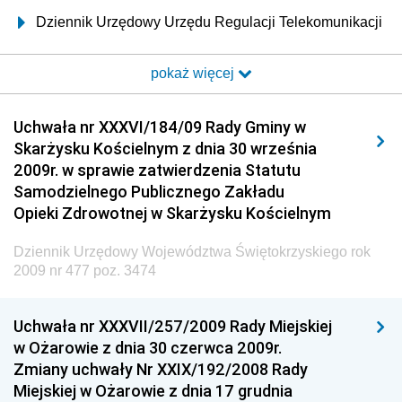
Dziennik Urzędowy Urzędu Regulacji Telekomunikacji
i Poczty
pokaż więcej
Dziennik Urzędowy Ministra Transportu i Budownictwa
Dziennik Urzędowy Urzędu Komunikacji
Uchwała nr XXXVI/184/09 Rady Gminy w
Elektronicznej
Skarżysku Kościelnym z dnia 30 września
Dziennik Urzędowy Ministra Spraw Wewnętrznych i
2009r. w sprawie zatwierdzenia Statutu
Administracji
Samodzielnego Publicznego Zakładu
Dziennik Urzędowy Ministra Transportu
Opieki Zdrowotnej w Skarżysku Kościelnym
Dziennik Urzędowy Ministra Budownictwa
Dziennik Urzędowy Województwa Świętokrzyskiego rok
Dziennik Urzędowy Ministra Nauki i Szkolnictwa
2009 nr 477 poz. 3474
Wyższego
Dziennik Urzędowy Głównego Urzędu Miar
Uchwała nr XXXVII/257/2009 Rady Miejskiej
w Ożarowie z dnia 30 czerwca 2009r.
Dziennik Urzędowy Ministra Rolnictwa i Rozwoju Wsi
Zmiany uchwały Nr XXIX/192/2008 Rady
Dziennik Urzędowy Ministra Edukacji Narodowej i
Miejskiej w Ożarowie z dnia 17 grudnia