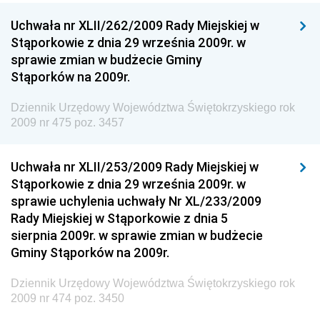
Dziennik Urzędowy Ministra Kultury, Dziedzictwa
Uchwała nr XLII/262/2009 Rady Miejskiej w
Narodowego i Sportu
Stąporkowie z dnia 29 września 2009r. w
sprawie zmian w budżecie Gminy
Dziennik Urzędowy Ministra Rodziny i Polityki
Stąporków na 2009r.
Społecznej
Dziennik Urzędowy Komendy Głównej Straży
Dziennik Urzędowy Województwa Świętokrzyskiego rok
Granicznej
2009 nr 475 poz. 3457
Dziennik Urzędowy Głównego Inspektoratu Transportu
Drogowego
Uchwała nr XLII/253/2009 Rady Miejskiej w
Stąporkowie z dnia 29 września 2009r. w
Dziennik Urzędowy Narodowego Banku Polskiego
sprawie uchylenia uchwały Nr XL/233/2009
Dziennik Urzędowy Komendy Głównej Policji
Rady Miejskiej w Stąporkowie z dnia 5
sierpnia 2009r. w sprawie zmian w budżecie
Dziennik Urzędowy Ministra Pracy i Polityki
Gminy Stąporków na 2009r.
Społecznej
Dziennik Urzędowy Ministra Transportu, Budownictwa
Dziennik Urzędowy Województwa Świętokrzyskiego rok
i Gospodarki Morskiej
2009 nr 474 poz. 3450
Dziennik Urzędowy Ministra Rozwoju i Technologii