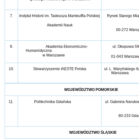
7.
Instytut Historii im. Tadeusza Manteuffla Polskiej
Rynek Starego Mia
Akademii Nauk
00-272 Wars
9.
Akademia Ekonomiczno-
ul. Okopowa 59
Humanistyczna
w Warszawie
01-043 Warsza
10.
Stowarzyszenie IAESTE Polska
ul. L. Waryńskiego 6
Warszawa
WOJEWÓDZTWO POMORSKIE
11.
Politechnika Gdańska
ul. Gabriela Naruto
80-233 Gda
WOJEWÓDZTWO ŚLĄSKIE