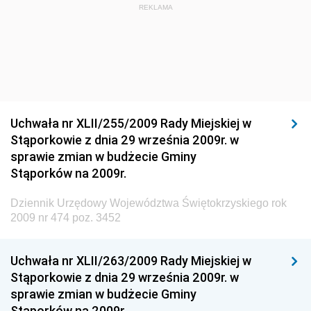
Dziennik Urzędowy Głównego Inspektora Ochrony
REKLAMA
Środowiska
Dziennik Urzędowy Ministra Środowiska
Dziennik Urzędowy Ministra Sportu i Turystyki
Dziennik Urzędowy Ministra Rozwoju Regionalnego
Dziennik Urzędowy Ministra Budownictwa i Przemysłu
Uchwała nr XLII/255/2009 Rady Miejskiej w
Materiałów Budowlanych
Stąporkowie z dnia 29 września 2009r. w
sprawie zmian w budżecie Gminy
Dziennik Urzędowy Ministra Infrastruktury i Rozwoju
Stąporków na 2009r.
Dziennik Urzędowy Głównego Inspektoratu Ochrony
Środowiska
Dziennik Urzędowy Województwa Świętokrzyskiego rok
2009 nr 474 poz. 3452
Dziennik Urzędowy Generalnej Dyrekcji Ochrony
Środowiska
Uchwała nr XLII/263/2009 Rady Miejskiej w
Dziennik Urzędowy Ministerstwa Administracji,
Stąporkowie z dnia 29 września 2009r. w
Gospodarki Terenowej i Ochrony Środowiska
sprawie zmian w budżecie Gminy
Dziennik Urzędowy Ministerstwa Administracji i
Stąporków na 2009r.