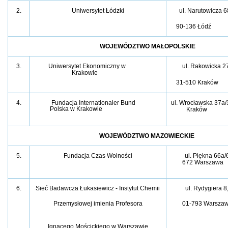
2.
Uniwersytet Łódzki
ul. Narutowicza 6
90-136 Łódź
WOJEWÓDZTWO MAŁOPOLSKIE
3.
Uniwersytet Ekonomiczny w
ul. Rakowicka 2
Krakowie
31-510 Kraków
4.
Fundacja Internationaler Bund
ul. Wrocławska 37a/
Polska w Krakowie
Kraków
WOJEWÓDZTWO MAZOWIECKIE
5.
Fundacja Czas Wolności
ul. Piękna 66a/
672 Warszawa
6.
Sieć Badawcza Łukasiewicz - Instytut Chemii
ul. Rydygiera 8
Przemysłowej imienia Profesora
01-793 Warsza
Ignacego Mościckiego w Warszawie