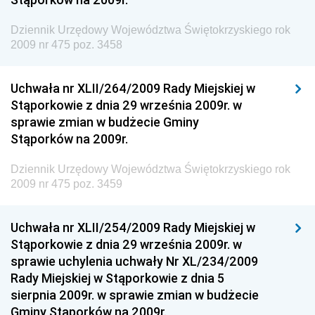
Gospodarki Przestrzennej
Dziennik Urzędowy Województwa Świętokrzyskiego rok
Dziennik Urzędowy Unii Europejskiej, L
2009 nr 475 poz. 3458
Dziennik Urzędowy Ministerstwa Komunikacji
Dziennik Urzędowy Ministerstwa Przemysłu
Uchwała nr XLII/264/2009 Rady Miejskiej w
Chemicznego i Lekkiego
Stąporkowie z dnia 29 września 2009r. w
sprawie zmian w budżecie Gminy
Dziennik Urzędowy Ministerstwa Rolnictwa i
Stąporków na 2009r.
Gospodarki Żywnościowej
Dziennik Urzędowy Ministra Rodziny, Pracy i Polityki
Dziennik Urzędowy Województwa Świętokrzyskiego rok
Społecznej
2009 nr 475 poz. 3459
Dziennik Urzędowy Ministra Cyfryzacji
Uchwała nr XLII/254/2009 Rady Miejskiej w
Dziennik Urzędowy Ministra Rozwoju
Stąporkowie z dnia 29 września 2009r. w
Dziennik Urzędowy Ministra Infrastruktury i
sprawie uchylenia uchwały Nr XL/234/2009
Budownictwa
Rady Miejskiej w Stąporkowie z dnia 5
sierpnia 2009r. w sprawie zmian w budżecie
Dziennik Urzędowy Ministra Gospodarki Morskiej i
Gminy Stąporków na 2009r.
Żeglugi Śródlądowej