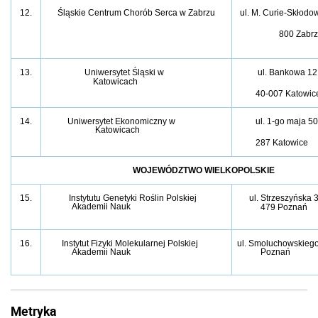
12.
Śląskie Centrum Chorób Serca w Zabrzu
ul. M. Curie-Skłodow
800 Zabr
13.
Uniwersytet Śląski w
ul. Bankowa 12
Katowicach
40-007 Katowic
14.
Uniwersytet Ekonomiczny w
ul. 1-go maja 50
Katowicach
287 Katowice
WOJEWÓDZTWO WIELKOPOLSKIE
15.
Instytutu Genetyki Roślin Polskiej
ul. Strzeszyńska 3
Akademii Nauk
479 Poznań
16.
Instytut Fizyki Molekularnej Polskiej
ul. Smoluchowskiego
Akademii Nauk
Poznań
Metryka