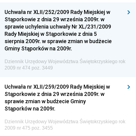
Dziennik Urzędowy Ministra Klimatu
Uchwała nr XLII/252/2009 Rady Miejskiej w
Dziennik Urzędowy Ministra Sportu
Stąporkowie z dnia 29 września 2009r. w
Dziennik Urzędowy Ministra Funduszy i Polityki
sprawie uchylenia uchwały Nr XL/231/2009
Regionalnej
Rady Miejskiej w Stąporkowie z dnia 5
sierpnia 2009r. w sprawie zmian w budżecie
Dziennik Urzędowy Ministra Aktywów Państwowych
Gminy Stąporków na 2009r.
Dziennik Urzędowy Ministra Zdrowia
Dziennik Urzędowy Województwa Świętokrzyskiego rok
Dziennik Urzędowy Ministra Środowiska i Głównego
2009 nr 474 poz. 3449
Inspektora Ochrony Środowiska
Dziennik Urzędowy Ministra Klimatu i Środowiska
Uchwała nr XLII/259/2009 Rady Miejskiej w
Dziennik Urzędowy Ministerstwa Kultury, Dziedzictwa
Stąporkowie z dnia 29 września 2009r. w
Narodowego i Sportu
sprawie zmian w budżecie Gminy
Stąporków na 2009r.
Dziennik Urzędowy Ministra Finansów, Funduszy i
Polityki Regionalnej
Dziennik Urzędowy Województwa Świętokrzyskiego rok
Dziennik Urzędowy Ministra Rozwoju, Pracy i
2009 nr 475 poz. 3455
Technologii