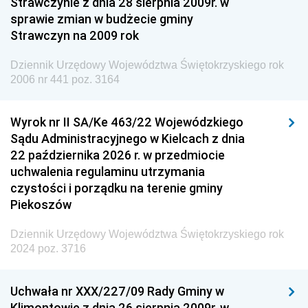
Strawczynie z dnia 28 sierpnia 2009r. w
Dziennik Urzędowy Ministra Finansów i Gospodarki
sprawie zmian w budżecie gminy
Strawczyn na 2009 rok
Dziennik Urzędowy Ministra do Spraw Unii
Europejskiej
Dziennik Urzędowy Województwa Świętokrzyskiego rok
Dziennik Urzędowy Agencji Wywiadu
2006 nr 441 poz. 3164
Wyrok nr II SA/Ke 463/22 Wojewódzkiego
Sądu Administracyjnego w Kielcach z dnia
22 października 2026 r. w przedmiocie
uchwalenia regulaminu utrzymania
czystości i porządku na terenie gminy
Piekoszów
Dziennik Urzędowy Województwa Świętokrzyskiego rok
2024 poz. 3716
Uchwała nr XXX/227/09 Rady Gminy w
Klimontowie z dnia 26 sierpnia 2009r. w