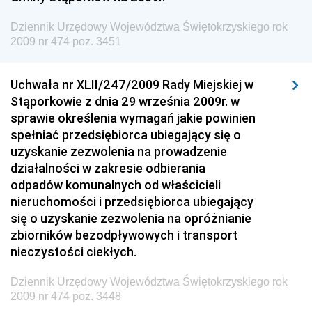
Dziennik Urzędowy Ministra Energii
Dziennik Urzędowy Województwa Świętokrzyskiego rok
2009 nr 474 poz. 3451
Dziennik Urzędowy Ministra Finansów
Dziennik Urzędowy Ministra Sprawiedliwości
Uchwała nr XLII/247/2009 Rady Miejskiej w
Dziennik Urzędowy Ministra Rozwoju i Finansów
Stąporkowie z dnia 29 września 2009r. w
Dziennik Urzędowy Wyższego Urzędu Górniczego
sprawie określenia wymagań jakie powinien
spełniać przedsiębiorca ubiegający się o
Dziennik Urzędowy Prezesa Urzędu Transportu
uzyskanie zezwolenia na prowadzenie
Kolejowego
działalności w zakresie odbierania
Dziennik Urzędowy Ministra Przedsiębiorczości i
odpadów komunalnych od właścicieli
Technologii
nieruchomości i przedsiębiorca ubiegający
się o uzyskanie zezwolenia na opróżnianie
Dziennik Urzędowy Ministra Inwestycji i Rozwoju
zbiorników bezodpływowych i transport
Dziennik Urzędowy Naczelnego Dyrektora Archiwów
nieczystości ciekłych.
Państwowych
Dziennik Urzędowy Województwa Świętokrzyskiego rok
Dziennik Urzędowy Ministra Finansów, Inwestycji i
2009 nr 474 poz. 3448
Rozwoju