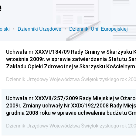
e
olski
Dzienniki Urzędowe
Dzienniki Unii Europejskiej
Uchwała nr XXXVI/184/09 Rady Gminy w Skarżysku K
września 2009r. w sprawie zatwierdzenia Statutu S
Zakładu Opieki Zdrowotnej w Skarżysku Kościelnym
Dziennik Urzędowy Województwa Świętokrzyskiego rok 200
Uchwała nr XXXVII/257/2009 Rady Miejskiej w Ożaro
2009r. Zmiany uchwały Nr XXIX/192/2008 Rady Miejsk
grudnia 2008 roku w sprawie uchwalenia budżetu Gm
Dziennik Urzędowy Województwa Świętokrzyskiego rok 200