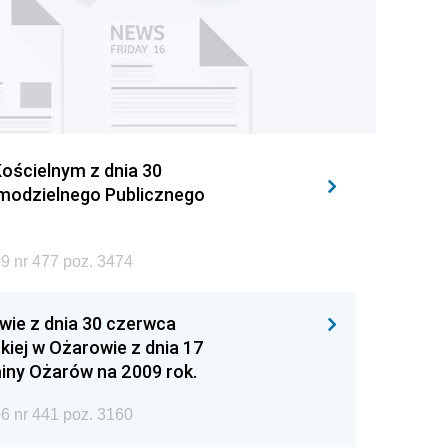
ościelnym z dnia 30
amodzielnego Publicznego
9 nr 477 poz. 3474
wie z dnia 30 czerwca
iej w Ożarowie z dnia 17
iny Ożarów na 2009 rok.
6 nr 441 poz. 3160