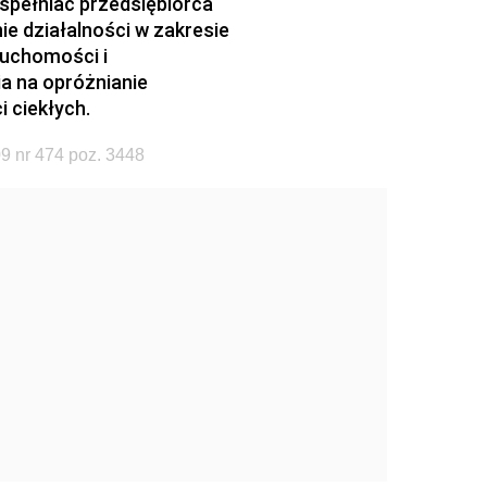
 spełniać przedsiębiorca
ie działalności w zakresie
ruchomości i
ia na opróżnianie
 ciekłych.
9 nr 474 poz. 3448