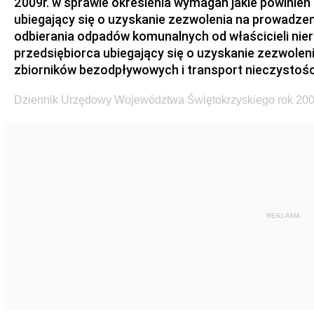
2009r. w sprawie określenia wymagań jakie powinien
ubiegający się o uzyskanie zezwolenia na prowadzen
odbierania odpadów komunalnych od właścicieli nie
przedsiębiorca ubiegający się o uzyskanie zezwolen
zbiorników bezodpływowych i transport nieczystości
Dziennik Urzędowy Województwa Świętokrzyskiego rok 200
REKLAMA