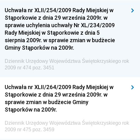
Dziennik Urzędowy Ministerstwa Komunikacji
Uchwała nr XLII/254/2009 Rady Miejskiej w
Stąporkowie z dnia 29 września 2009r. w
Dziennik Urzędowy Ministerstwa Przemysłu
sprawie uchylenia uchwały Nr XL/234/2009
Chemicznego i Lekkiego
Rady Miejskiej w Stąporkowie z dnia 5
Dziennik Urzędowy Ministerstwa Rolnictwa i
sierpnia 2009r. w sprawie zmian w budżecie
Gospodarki Żywnościowej
Gminy Stąporków na 2009r.
Dziennik Urzędowy Ministra Rodziny, Pracy i Polityki
Społecznej
Dziennik Urzędowy Województwa Świętokrzyskiego rok
2009 nr 474 poz. 3451
Dziennik Urzędowy Ministra Cyfryzacji
Dziennik Urzędowy Ministra Rozwoju
Uchwała nr XLII/264/2009 Rady Miejskiej w
Dziennik Urzędowy Ministra Infrastruktury i
Stąporkowie z dnia 29 września 2009r. w
Budownictwa
sprawie zmian w budżecie Gminy
Stąporków na 2009r.
Dziennik Urzędowy Ministra Gospodarki Morskiej i
Żeglugi Śródlądowej
Dziennik Urzędowy Województwa Świętokrzyskiego rok
Dziennik Urzędowy Ministra Energii
2009 nr 475 poz. 3459
Dziennik Urzędowy Ministra Finansów