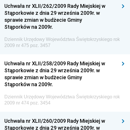
Uchwała nr XLII/262/2009 Rady Miejskiej w
Dziennik Urzędowy Ministra Rodziny i Polityki
Stąporkowie z dnia 29 września 2009r. w
Społecznej
sprawie zmian w budżecie Gminy
Dziennik Urzędowy Komendy Głównej Straży
Stąporków na 2009r.
Granicznej
Dziennik Urzędowy Województwa Świętokrzyskiego rok
Dziennik Urzędowy Głównego Inspektoratu Transportu
2009 nr 475 poz. 3457
Drogowego
Dziennik Urzędowy Narodowego Banku Polskiego
Uchwała nr XLII/258/2009 Rady Miejskiej w
Dziennik Urzędowy Komendy Głównej Policji
Stąporkowie z dnia 29 września 2009r. w
sprawie zmian w budżecie Gminy
Dziennik Urzędowy Ministra Pracy i Polityki
Stąporków na 2009r.
Społecznej
Dziennik Urzędowy Ministra Transportu, Budownictwa
Dziennik Urzędowy Województwa Świętokrzyskiego rok
i Gospodarki Morskiej
2009 nr 474 poz. 3454
Dziennik Urzędowy Ministra Rozwoju i Technologii
Uchwała nr XLII/260/2009 Rady Miejskiej w
Dziennik Urzędowy Ministra Spraw Zagranicznych
Stąporkowie z dnia 29 września 2009r. w
Dziennik Urzędowy Centralnego Biura