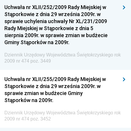
Dziennik Urzędowy Ministra Funduszy i Polityki
Uchwała nr XLII/252/2009 Rady Miejskiej w
Regionalnej
Stąporkowie z dnia 29 września 2009r. w
sprawie uchylenia uchwały Nr XL/231/2009
Dziennik Urzędowy Ministra Aktywów Państwowych
Rady Miejskiej w Stąporkowie z dnia 5
Dziennik Urzędowy Ministra Zdrowia
sierpnia 2009r. w sprawie zmian w budżecie
Gminy Stąporków na 2009r.
Dziennik Urzędowy Ministra Środowiska i Głównego
Inspektora Ochrony Środowiska
Dziennik Urzędowy Województwa Świętokrzyskiego rok
Dziennik Urzędowy Ministra Klimatu i Środowiska
2009 nr 474 poz. 3449
Dziennik Urzędowy Ministerstwa Kultury, Dziedzictwa
Narodowego i Sportu
Uchwała nr XLII/255/2009 Rady Miejskiej w
Stąporkowie z dnia 29 września 2009r. w
Dziennik Urzędowy Ministra Finansów, Funduszy i
sprawie zmian w budżecie Gminy
Polityki Regionalnej
Stąporków na 2009r.
Dziennik Urzędowy Ministra Rozwoju, Pracy i
Technologii
Dziennik Urzędowy Województwa Świętokrzyskiego rok
2009 nr 474 poz. 3452
Dziennik Urzędowy Ministra Kultury, Dziedzictwa
Narodowego i Sportu