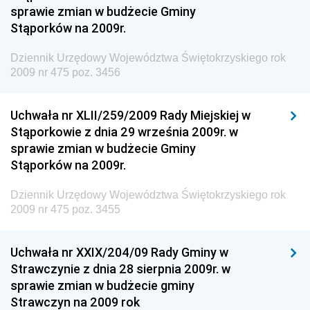
sprawie zmian w budżecie Gminy
Antykorupcyjnego
Stąporków na 2009r.
Dziennik Urzędowy Agencji Bezpieczeństwa
Wewnętrznego
Dziennik Urzędowy Województwa Świętokrzyskiego rok
2009 nr 475 poz. 3456
Dziennik Urzędowy Urzędu Patentowego
Rzeczypospolitej Polskiej
Uchwała nr XLII/259/2009 Rady Miejskiej w
Dziennik Urzędowy Generalnej Dyrekcji Dróg
Stąporkowie z dnia 29 września 2009r. w
Krajowych i Autostrad
sprawie zmian w budżecie Gminy
Dziennik Urzędowy Ministra Środowiska
Stąporków na 2009r.
Dziennik Urzędowy Ministra Administracji i Cyfryzacji
Dziennik Urzędowy Województwa Świętokrzyskiego rok
Dziennik Urzędowy Ministra Edukacji
2009 nr 475 poz. 3455
Dziennik Urzędowy Ministra Nauki
Uchwała nr XXIX/204/09 Rady Gminy w
Dziennik Urzędowy Ministra Przemysłu
Strawczynie z dnia 28 sierpnia 2009r. w
Dziennik Urzędowy Ministra Finansów i Gospodarki
sprawie zmian w budżecie gminy
Strawczyn na 2009 rok
Dziennik Urzędowy Ministra do Spraw Unii