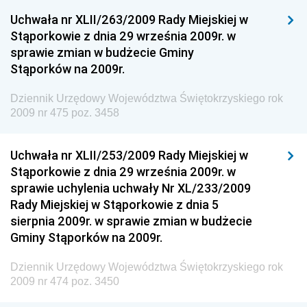
Uchwała nr XLII/263/2009 Rady Miejskiej w
Dziennik Urzędowy Ministra Sprawiedliwości
Stąporkowie z dnia 29 września 2009r. w
Dziennik Urzędowy Ministra Rozwoju i Finansów
sprawie zmian w budżecie Gminy
Stąporków na 2009r.
Dziennik Urzędowy Wyższego Urzędu Górniczego
Dziennik Urzędowy Prezesa Urzędu Transportu
Dziennik Urzędowy Województwa Świętokrzyskiego rok
Kolejowego
2009 nr 475 poz. 3458
Dziennik Urzędowy Ministra Przedsiębiorczości i
Technologii
Uchwała nr XLII/253/2009 Rady Miejskiej w
Stąporkowie z dnia 29 września 2009r. w
Dziennik Urzędowy Ministra Inwestycji i Rozwoju
sprawie uchylenia uchwały Nr XL/233/2009
Dziennik Urzędowy Naczelnego Dyrektora Archiwów
Rady Miejskiej w Stąporkowie z dnia 5
Państwowych
sierpnia 2009r. w sprawie zmian w budżecie
Dziennik Urzędowy Ministra Finansów, Inwestycji i
Gminy Stąporków na 2009r.
Rozwoju
Dziennik Urzędowy Województwa Świętokrzyskiego rok
Dziennik Urzędowy Ministra Klimatu
2009 nr 474 poz. 3450
Dziennik Urzędowy Ministra Sportu