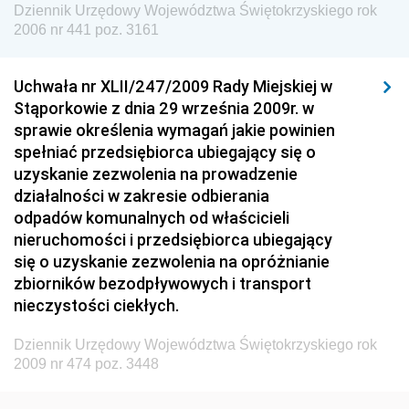
Dziennik Urzędowy Województwa Świętokrzyskiego rok
Dziennik Urzędowy Urzędu Lotnictwa Cywilnego
2006 nr 441 poz. 3161
Dziennik Urzędowy Komisji Nadzoru Finansowego
Uchwała nr XLII/247/2009 Rady Miejskiej w
Dziennik Urzędowy Ministerstwa Hutnictwa i
Stąporkowie z dnia 29 września 2009r. w
Przemysłu Maszynowego
sprawie określenia wymagań jakie powinien
Dziennik Urzędowy Ministerstwa Zdrowia i Opieki
spełniać przedsiębiorca ubiegający się o
Społecznej
uzyskanie zezwolenia na prowadzenie
działalności w zakresie odbierania
Dziennik Urzędowy Ministerstwa Rolnictwa, Leśnictwa
odpadów komunalnych od właścicieli
i Gospodarki Żywnościowej
nieruchomości i przedsiębiorca ubiegający
Dziennik Urzędowy Ministra Spraw Wewnętrznych
się o uzyskanie zezwolenia na opróżnianie
Dziennik Urzędowy Ministra Transportu, Budownictwa
zbiorników bezodpływowych i transport
i Gospodarki Morskiej
nieczystości ciekłych.
Dziennik Urzędowy Ministra Administracji i Cyfryzacji
Dziennik Urzędowy Województwa Świętokrzyskiego rok
Dziennik Urzędowy Głównego Inspektora Ochrony
2009 nr 474 poz. 3448
Środowiska