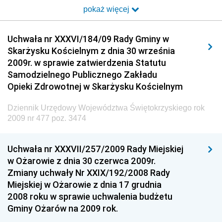
pokaż więcej
Dziennik Urzędowy Ministra Transportu i Budownictwa
Dziennik Urzędowy Urzędu Komunikacji
Uchwała nr XXXVI/184/09 Rady Gminy w
Elektronicznej
Skarżysku Kościelnym z dnia 30 września
Dziennik Urzędowy Ministra Spraw Wewnętrznych i
2009r. w sprawie zatwierdzenia Statutu
Administracji
Samodzielnego Publicznego Zakładu
Dziennik Urzędowy Ministra Transportu
Opieki Zdrowotnej w Skarżysku Kościelnym
Dziennik Urzędowy Ministra Budownictwa
Dziennik Urzędowy Województwa Świętokrzyskiego rok
Dziennik Urzędowy Ministra Nauki i Szkolnictwa
2009 nr 477 poz. 3474
Wyższego
Dziennik Urzędowy Głównego Urzędu Miar
Uchwała nr XXXVII/257/2009 Rady Miejskiej
w Ożarowie z dnia 30 czerwca 2009r.
Dziennik Urzędowy Ministra Rolnictwa i Rozwoju Wsi
Zmiany uchwały Nr XXIX/192/2008 Rady
Dziennik Urzędowy Ministra Edukacji Narodowej i
Miejskiej w Ożarowie z dnia 17 grudnia
Sportu
2008 roku w sprawie uchwalenia budżetu
Gminy Ożarów na 2009 rok.
Dziennik Urzędowy Ministra Edukacji i Nauki