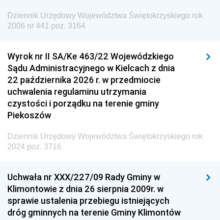
Europejskiej
Dziennik Urzędowy Województwa Świętokrzyskiego rok
Dziennik Urzędowy Agencji Wywiadu
2006 nr 441 poz. 3164
Wyrok nr II SA/Ke 463/22 Wojewódzkiego
Sądu Administracyjnego w Kielcach z dnia
22 października 2026 r. w przedmiocie
uchwalenia regulaminu utrzymania
czystości i porządku na terenie gminy
Piekoszów
Dziennik Urzędowy Województwa Świętokrzyskiego rok
2024 poz. 3716
Uchwała nr XXX/227/09 Rady Gminy w
Klimontowie z dnia 26 sierpnia 2009r. w
sprawie ustalenia przebiegu istniejących
dróg gminnych na terenie Gminy Klimontów