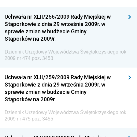
Dziennik Urzędowy Ministerstwa Przemysłu
Uchwała nr XLII/256/2009 Rady Miejskiej w
Chemicznego i Lekkiego
Stąporkowie z dnia 29 września 2009r. w
Dziennik Urzędowy Ministerstwa Rolnictwa i
sprawie zmian w budżecie Gminy
Gospodarki Żywnościowej
Stąporków na 2009r.
Dziennik Urzędowy Ministra Rodziny, Pracy i Polityki
Społecznej
Dziennik Urzędowy Województwa Świętokrzyskiego rok
2009 nr 474 poz. 3453
Dziennik Urzędowy Ministra Cyfryzacji
Dziennik Urzędowy Ministra Rozwoju
Uchwała nr XLII/259/2009 Rady Miejskiej w
Dziennik Urzędowy Ministra Infrastruktury i
Stąporkowie z dnia 29 września 2009r. w
Budownictwa
sprawie zmian w budżecie Gminy
Stąporków na 2009r.
Dziennik Urzędowy Ministra Gospodarki Morskiej i
Żeglugi Śródlądowej
Dziennik Urzędowy Województwa Świętokrzyskiego rok
Dziennik Urzędowy Ministra Energii
2009 nr 475 poz. 3455
Dziennik Urzędowy Ministra Finansów