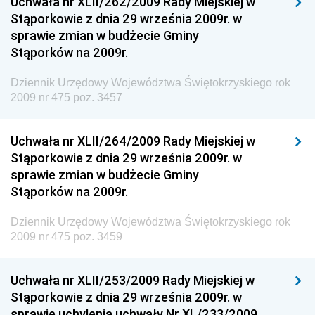
Uchwała nr XLII/262/2009 Rady Miejskiej w
Dziennik Urzędowy Ministra Sprawiedliwości
Stąporkowie z dnia 29 września 2009r. w
Dziennik Urzędowy Ministra Rozwoju i Finansów
sprawie zmian w budżecie Gminy
Stąporków na 2009r.
Dziennik Urzędowy Wyższego Urzędu Górniczego
Dziennik Urzędowy Prezesa Urzędu Transportu
Dziennik Urzędowy Województwa Świętokrzyskiego rok
Kolejowego
2009 nr 475 poz. 3457
Dziennik Urzędowy Ministra Przedsiębiorczości i
Technologii
Uchwała nr XLII/264/2009 Rady Miejskiej w
Stąporkowie z dnia 29 września 2009r. w
Dziennik Urzędowy Ministra Inwestycji i Rozwoju
sprawie zmian w budżecie Gminy
Dziennik Urzędowy Naczelnego Dyrektora Archiwów
Stąporków na 2009r.
Państwowych
Dziennik Urzędowy Województwa Świętokrzyskiego rok
Dziennik Urzędowy Ministra Finansów, Inwestycji i
2009 nr 475 poz. 3459
Rozwoju
Dziennik Urzędowy Ministra Klimatu
Uchwała nr XLII/253/2009 Rady Miejskiej w
Dziennik Urzędowy Ministra Sportu
Stąporkowie z dnia 29 września 2009r. w
Dziennik Urzędowy Ministra Funduszy i Polityki
sprawie uchylenia uchwały Nr XL/233/2009