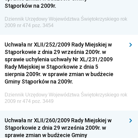
Stąporków na 2009r.
Społecznej
Dziennik Urzędowy Komendy Głównej Straży
Dziennik Urzędowy Województwa Świętokrzyskiego rok
Granicznej
2009 nr 474 poz. 3454
Dziennik Urzędowy Głównego Inspektoratu Transportu
Drogowego
Uchwała nr XLII/252/2009 Rady Miejskiej w
Stąporkowie z dnia 29 września 2009r. w
Dziennik Urzędowy Narodowego Banku Polskiego
sprawie uchylenia uchwały Nr XL/231/2009
Dziennik Urzędowy Komendy Głównej Policji
Rady Miejskiej w Stąporkowie z dnia 5
sierpnia 2009r. w sprawie zmian w budżecie
Dziennik Urzędowy Ministra Pracy i Polityki
Gminy Stąporków na 2009r.
Społecznej
Dziennik Urzędowy Ministra Transportu, Budownictwa
Dziennik Urzędowy Województwa Świętokrzyskiego rok
i Gospodarki Morskiej
2009 nr 474 poz. 3449
Dziennik Urzędowy Ministra Rozwoju i Technologii
Uchwała nr XLII/260/2009 Rady Miejskiej w
Dziennik Urzędowy Ministra Spraw Zagranicznych
Stąporkowie z dnia 29 września 2009r. w
Dziennik Urzędowy Centralnego Biura
sprawie zmian w budżecie Gminy
Antykorupcyjnego