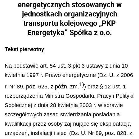
energetycznych stosowanych w
jednostkach organizacyjnych
transportu kolejowego
„
PKP
Energetyka” Sp
ół
ka z o.o.
Tekst pierwotny
Na podstawie art. 54 ust. 3 pkt 3 ustawy z dnia 10
kwietnia 1997 r. Prawo energetyczne (Dz. U. z 2006
1)
r. Nr 89, poz. 625, z p
óź
n. zm.
) oraz
§
12 ust. 1
rozporz
ą
dzenia Ministra Gospodarki, Pracy i Polityki
Spo
ł
ecznej z dnia 28 kwietnia 2003 r. w sprawie
szczeg
ół
owych zasad stwierdzania posiadania
kwalifikacji przez osoby zajmuj
ą
ce si
ę
eksploatacj
ą
urz
ą
dze
ń
, instalacji i sieci (Dz. U. Nr 89, poz. 828, z