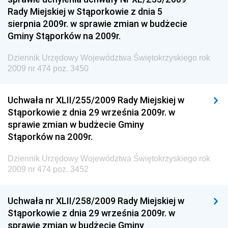
Regionalnej
Rady Miejskiej w Stąporkowie z dnia 5
sierpnia 2009r. w sprawie zmian w budżecie
Dziennik Urzędowy Ministra Aktywów Państwowych
Gminy Stąporków na 2009r.
Dziennik Urzędowy Ministra Zdrowia
Dziennik Urzędowy Województwa Świętokrzyskiego rok
Dziennik Urzędowy Ministra Środowiska i Głównego
2009 nr 474 poz. 3450
Inspektora Ochrony Środowiska
Dziennik Urzędowy Ministra Klimatu i Środowiska
Uchwała nr XLII/255/2009 Rady Miejskiej w
Dziennik Urzędowy Ministerstwa Kultury, Dziedzictwa
Stąporkowie z dnia 29 września 2009r. w
Narodowego i Sportu
sprawie zmian w budżecie Gminy
Stąporków na 2009r.
Dziennik Urzędowy Ministra Finansów, Funduszy i
Polityki Regionalnej
Dziennik Urzędowy Województwa Świętokrzyskiego rok
Dziennik Urzędowy Ministra Rozwoju, Pracy i
2009 nr 474 poz. 3452
Technologii
Dziennik Urzędowy Ministra Kultury, Dziedzictwa
Uchwała nr XLII/258/2009 Rady Miejskiej w
Narodowego i Sportu
Stąporkowie z dnia 29 września 2009r. w
sprawie zmian w budżecie Gminy
Dziennik Urzędowy Ministra Rodziny i Polityki