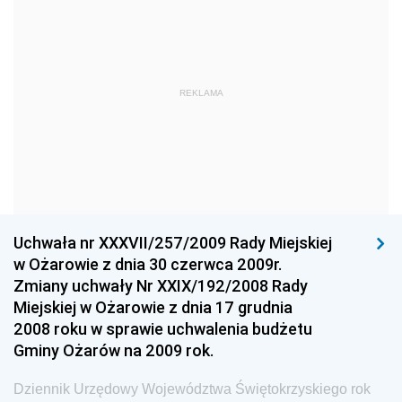
Dziennik Urzędowy Ministra Gospodarki Morskiej
Dziennik Urzędowy Ministra Obrony Narodowej
Dziennik Urzędowy Komendy Głównej Państwowej
REKLAMA
Straży Pożarnej
Dziennik Urzędowy Głównego Urzędu Statystycznego
Dziennik Urzędowy Ministra Kultury i Dziedzictwa
Narodowego
Dziennik Urzędowy Komendy Głównej Policji
Uchwała nr XXXVII/257/2009 Rady Miejskiej
Dziennik Urzędowy Ministra Gospodarki
w Ożarowie z dnia 30 czerwca 2009r.
Dziennik Urzędowy Urzędu Ochrony Konkurencji i
Zmiany uchwały Nr XXIX/192/2008 Rady
Konsumentów
Miejskiej w Ożarowie z dnia 17 grudnia
Dziennik Urzędowy Ministra Pracy i Polityki
2008 roku w sprawie uchwalenia budżetu
Społecznej
Gminy Ożarów na 2009 rok.
Dziennik Urzędowy Ministra Spraw Zagranicznych
Dziennik Urzędowy Województwa Świętokrzyskiego rok