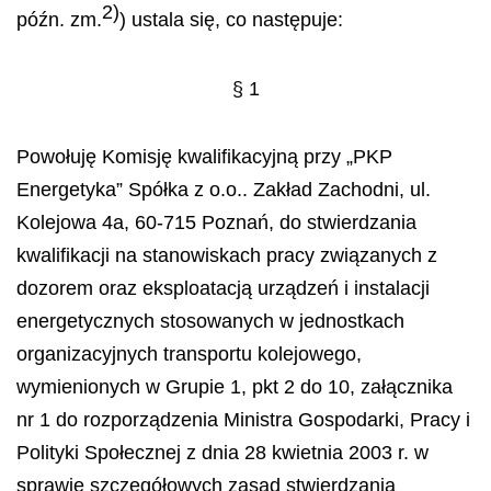
2)
p
óź
n. zm.
) ustala si
ę
, co nast
ę
puje:
§
1
Powo
ł
uj
ę
Komisj
ę
kwalifikacyjn
ą
przy
„
PKP
Energetyka” Sp
ół
ka z o.o.. Zak
ł
ad Zachodni, ul.
Kolejowa 4a, 60-715 Pozna
ń
, do stwierdzania
kwalifikacji na stanowiskach pracy zwi
ą
zanych z
dozorem oraz eksploatacj
ą
urz
ą
dze
ń
i instalacji
energetycznych stosowanych w jednostkach
organizacyjnych transportu kolejowego,
wymienionych w Grupie 1, pkt 2 do 10, za
łą
cznika
nr 1 do rozporz
ą
dzenia Ministra Gospodarki, Pracy i
Polityki Spo
ł
ecznej z dnia 28 kwietnia 2003 r. w
sprawie szczeg
ół
owych zasad stwierdzania