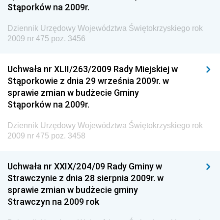
Stąporków na 2009r.
Dziennik Urzędowy Agencji Bezpieczeństwa
Wewnętrznego
Dziennik Urzędowy Województwa Świętokrzyskiego rok
2009 nr 475 poz. 3456
Dziennik Urzędowy Urzędu Patentowego
Rzeczypospolitej Polskiej
Uchwała nr XLII/263/2009 Rady Miejskiej w
Dziennik Urzędowy Generalnej Dyrekcji Dróg
Stąporkowie z dnia 29 września 2009r. w
Krajowych i Autostrad
sprawie zmian w budżecie Gminy
Dziennik Urzędowy Ministra Środowiska
Stąporków na 2009r.
Dziennik Urzędowy Ministra Administracji i Cyfryzacji
Dziennik Urzędowy Województwa Świętokrzyskiego rok
Dziennik Urzędowy Ministra Edukacji
2009 nr 475 poz. 3458
Dziennik Urzędowy Ministra Nauki
Uchwała nr XXIX/204/09 Rady Gminy w
Dziennik Urzędowy Ministra Przemysłu
Strawczynie z dnia 28 sierpnia 2009r. w
Dziennik Urzędowy Ministra Finansów i Gospodarki
sprawie zmian w budżecie gminy
Strawczyn na 2009 rok
Dziennik Urzędowy Ministra do Spraw Unii
Europejskiej