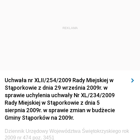
Dziennik Urzędowy Ministra Sportu i Turystyki
Dziennik Urzędowy Ministra Rozwoju Regionalnego
Dziennik Urzędowy Ministra Budownictwa i Przemysłu
REKLAMA
Materiałów Budowlanych
Dziennik Urzędowy Ministra Infrastruktury i Rozwoju
Dziennik Urzędowy Głównego Inspektoratu Ochrony
Środowiska
Dziennik Urzędowy Generalnej Dyrekcji Ochrony
Uchwała nr XLII/254/2009 Rady Miejskiej w
Środowiska
Stąporkowie z dnia 29 września 2009r. w
Dziennik Urzędowy Ministerstwa Administracji,
sprawie uchylenia uchwały Nr XL/234/2009
Gospodarki Terenowej i Ochrony Środowiska
Rady Miejskiej w Stąporkowie z dnia 5
sierpnia 2009r. w sprawie zmian w budżecie
Dziennik Urzędowy Ministerstwa Administracji i
Gminy Stąporków na 2009r.
Gospodarki Przestrzennej
Dziennik Urzędowy Unii Europejskiej, L
Dziennik Urzędowy Województwa Świętokrzyskiego rok
2009 nr 474 poz. 3451
Dziennik Urzędowy Ministerstwa Komunikacji