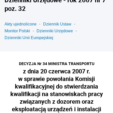
poz. 32
Akty ujednolicone
Dziennik Ustaw
Monitor Polski
Dzienniki Urzędowe
Dzienniki Unii Europejskiej
DECYZJA Nr 34 MINISTRA TRANSPORTU
z dnia 20 czerwca 2007 r.
w sprawie powo
ł
ania Komisji
kwalifikacyjnej do stwierdzania
kwalifikacji na stanowiskach pracy
zwi
ą
zanych z dozorem oraz
eksploatacj
ą
urz
ą
dze
ń
i instalacji