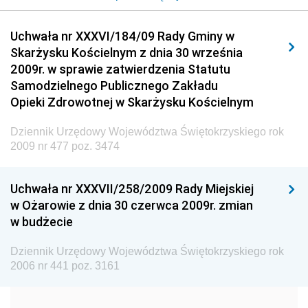
Dziennik Urzędowy Urzędu Komunikacji
Uchwała nr XXXVI/184/09 Rady Gminy w
Elektronicznej
Skarżysku Kościelnym z dnia 30 września
Dziennik Urzędowy Ministra Spraw Wewnętrznych i
2009r. w sprawie zatwierdzenia Statutu
Administracji
Samodzielnego Publicznego Zakładu
Dziennik Urzędowy Ministra Transportu
Opieki Zdrowotnej w Skarżysku Kościelnym
Dziennik Urzędowy Ministra Budownictwa
Dziennik Urzędowy Województwa Świętokrzyskiego rok
Dziennik Urzędowy Ministra Nauki i Szkolnictwa
2009 nr 477 poz. 3474
Wyższego
Dziennik Urzędowy Głównego Urzędu Miar
Uchwała nr XXXVII/258/2009 Rady Miejskiej
w Ożarowie z dnia 30 czerwca 2009r. zmian
Dziennik Urzędowy Ministra Rolnictwa i Rozwoju Wsi
w budżecie
Dziennik Urzędowy Ministra Edukacji Narodowej i
Sportu
Dziennik Urzędowy Województwa Świętokrzyskiego rok
2006 nr 441 poz. 3161
Dziennik Urzędowy Ministra Edukacji i Nauki
Dziennik Urzędowy Ministra Edukacji Narodowej