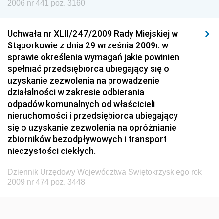
Dziennik Urzędowy Urzędu Lotnictwa Cywilnego
2006 nr 441 poz. 3160
Dziennik Urzędowy Komisji Nadzoru Finansowego
Uchwała nr XLII/247/2009 Rady Miejskiej w
Dziennik Urzędowy Ministerstwa Hutnictwa i
Stąporkowie z dnia 29 września 2009r. w
Przemysłu Maszynowego
sprawie określenia wymagań jakie powinien
Dziennik Urzędowy Ministerstwa Zdrowia i Opieki
spełniać przedsiębiorca ubiegający się o
Społecznej
uzyskanie zezwolenia na prowadzenie
działalności w zakresie odbierania
Dziennik Urzędowy Ministerstwa Rolnictwa, Leśnictwa
odpadów komunalnych od właścicieli
i Gospodarki Żywnościowej
nieruchomości i przedsiębiorca ubiegający
Dziennik Urzędowy Ministra Spraw Wewnętrznych
się o uzyskanie zezwolenia na opróżnianie
Dziennik Urzędowy Ministra Transportu, Budownictwa
zbiorników bezodpływowych i transport
i Gospodarki Morskiej
nieczystości ciekłych.
Dziennik Urzędowy Ministra Administracji i Cyfryzacji
Dziennik Urzędowy Województwa Świętokrzyskiego rok
Dziennik Urzędowy Głównego Inspektora Ochrony
2009 nr 474 poz. 3448
Środowiska
Dziennik Urzędowy Ministra Środowiska