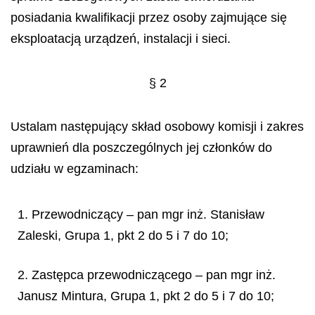
posiadania kwalifikacji przez osoby zajmuj
ą
ce si
ę
eksploatacj
ą
urz
ą
dze
ń
, instalacji i sieci.
§
2
Ustalam nast
ę
puj
ą
cy sk
ł
ad osobowy komisji i zakres
uprawnie
ń
dla poszczeg
ó
lnych jej cz
ł
onk
ó
w do
udzia
ł
u w egzaminach:
1. Przewodniczący – pan mgr inż. Stanisław
Zaleski, Grupa 1, pkt 2 do 5 i 7 do 10;
2. Zastępca przewodniczącego – pan mgr inż.
Janusz Mintura, Grupa 1, pkt 2 do 5 i 7 do 10;