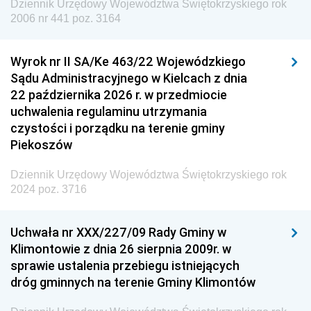
Dziennik Urzędowy Województwa Świętokrzyskiego rok
Dziennik Urzędowy Agencji Wywiadu
2006 nr 441 poz. 3164
Wyrok nr II SA/Ke 463/22 Wojewódzkiego
Sądu Administracyjnego w Kielcach z dnia
22 października 2026 r. w przedmiocie
uchwalenia regulaminu utrzymania
czystości i porządku na terenie gminy
Piekoszów
Dziennik Urzędowy Województwa Świętokrzyskiego rok
2024 poz. 3716
Uchwała nr XXX/227/09 Rady Gminy w
Klimontowie z dnia 26 sierpnia 2009r. w
sprawie ustalenia przebiegu istniejących
dróg gminnych na terenie Gminy Klimontów