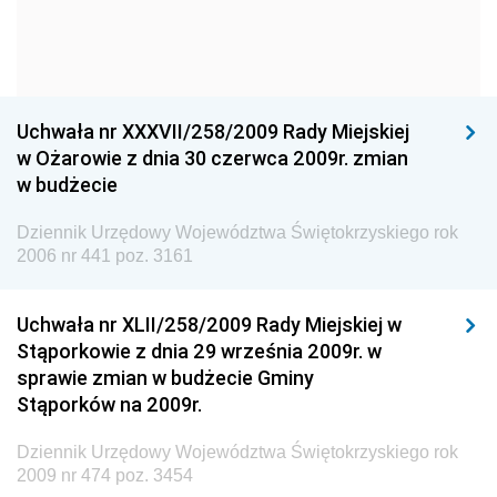
Dziennik Urzędowy Komendy Głównej Policji
Dziennik Urzędowy Ministra Gospodarki
Dziennik Urzędowy Urzędu Ochrony Konkurencji i
Konsumentów
Uchwała nr XXXVII/258/2009 Rady Miejskiej
Dziennik Urzędowy Ministra Pracy i Polityki
w Ożarowie z dnia 30 czerwca 2009r. zmian
Społecznej
w budżecie
Dziennik Urzędowy Ministra Spraw Zagranicznych
Dziennik Urzędowy Województwa Świętokrzyskiego rok
Dziennik Urzędowy Urzędu Lotnictwa Cywilnego
2006 nr 441 poz. 3161
Dziennik Urzędowy Komisji Nadzoru Finansowego
Uchwała nr XLII/258/2009 Rady Miejskiej w
Dziennik Urzędowy Ministerstwa Hutnictwa i
Stąporkowie z dnia 29 września 2009r. w
Przemysłu Maszynowego
sprawie zmian w budżecie Gminy
Dziennik Urzędowy Ministerstwa Zdrowia i Opieki
Stąporków na 2009r.
Społecznej
Dziennik Urzędowy Województwa Świętokrzyskiego rok
Dziennik Urzędowy Ministerstwa Rolnictwa, Leśnictwa
2009 nr 474 poz. 3454
i Gospodarki Żywnościowej