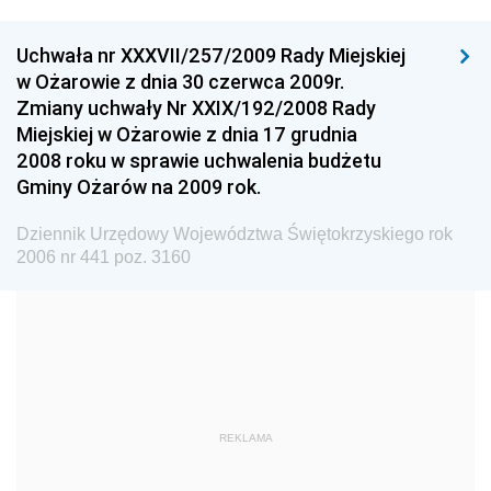
Wyższego
Dziennik Urzędowy Głównego Urzędu Miar
Uchwała nr XXXVII/257/2009 Rady Miejskiej
w Ożarowie z dnia 30 czerwca 2009r.
Dziennik Urzędowy Ministra Rolnictwa i Rozwoju Wsi
Zmiany uchwały Nr XXIX/192/2008 Rady
Dziennik Urzędowy Ministra Edukacji Narodowej i
Miejskiej w Ożarowie z dnia 17 grudnia
Sportu
2008 roku w sprawie uchwalenia budżetu
Gminy Ożarów na 2009 rok.
Dziennik Urzędowy Ministra Edukacji i Nauki
Dziennik Urzędowy Ministra Edukacji Narodowej
Dziennik Urzędowy Województwa Świętokrzyskiego rok
2006 nr 441 poz. 3160
Dziennik Urzędowy Ministra Gospodarki Morskiej
Dziennik Urzędowy Ministra Obrony Narodowej
Dziennik Urzędowy Komendy Głównej Państwowej
Straży Pożarnej
Dziennik Urzędowy Głównego Urzędu Statystycznego
Dziennik Urzędowy Ministra Kultury i Dziedzictwa
REKLAMA
Narodowego