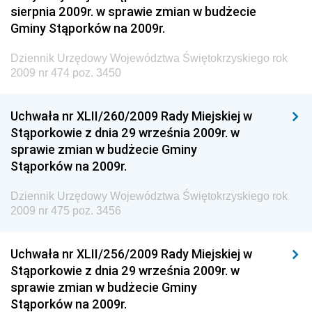
sierpnia 2009r. w sprawie zmian w budżecie
Dziennik Urzędowy Ministra Pracy i Polityki
Gminy Stąporków na 2009r.
Społecznej
Dziennik Urzędowy Ministra Transportu, Budownictwa
Dziennik Urzędowy Województwa Świętokrzyskiego rok
i Gospodarki Morskiej
2009 nr 474 poz. 3450
Dziennik Urzędowy Ministra Rozwoju i Technologii
Uchwała nr XLII/260/2009 Rady Miejskiej w
Dziennik Urzędowy Ministra Spraw Zagranicznych
Stąporkowie z dnia 29 września 2009r. w
Dziennik Urzędowy Centralnego Biura
sprawie zmian w budżecie Gminy
Antykorupcyjnego
Stąporków na 2009r.
Dziennik Urzędowy Agencji Bezpieczeństwa
Wewnętrznego
Dziennik Urzędowy Województwa Świętokrzyskiego rok
2009 nr 475 poz. 3456
Dziennik Urzędowy Urzędu Patentowego
Rzeczypospolitej Polskiej
Uchwała nr XLII/256/2009 Rady Miejskiej w
Dziennik Urzędowy Generalnej Dyrekcji Dróg
Stąporkowie z dnia 29 września 2009r. w
Krajowych i Autostrad
sprawie zmian w budżecie Gminy
Dziennik Urzędowy Ministra Środowiska
Stąporków na 2009r.