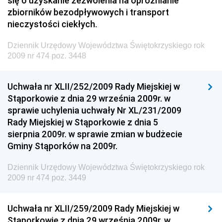
się o uzyskanie zezwolenia na opróżnianie
zbiorników bezodpływowych i transport
Dziennik Urzędowy Naczelnego Dyrektora Archiwów
nieczystości ciekłych.
Państwowych
Dziennik Urzędowy Województwa Świętokrzyskiego rok
Dziennik Urzędowy Ministra Finansów, Inwestycji i
2009 nr 474 poz. 3448
Rozwoju
Dziennik Urzędowy Ministra Klimatu
Uchwała nr XLII/252/2009 Rady Miejskiej w
Dziennik Urzędowy Ministra Sportu
Stąporkowie z dnia 29 września 2009r. w
Dziennik Urzędowy Ministra Funduszy i Polityki
sprawie uchylenia uchwały Nr XL/231/2009
Regionalnej
Rady Miejskiej w Stąporkowie z dnia 5
sierpnia 2009r. w sprawie zmian w budżecie
Dziennik Urzędowy Ministra Aktywów Państwowych
Gminy Stąporków na 2009r.
Dziennik Urzędowy Ministra Zdrowia
Dziennik Urzędowy Województwa Świętokrzyskiego rok
Dziennik Urzędowy Ministra Środowiska i Głównego
2009 nr 474 poz. 3449
Inspektora Ochrony Środowiska
Dziennik Urzędowy Ministra Klimatu i Środowiska
Uchwała nr XLII/259/2009 Rady Miejskiej w
Dziennik Urzędowy Ministerstwa Kultury, Dziedzictwa
Stąporkowie z dnia 29 września 2009r. w