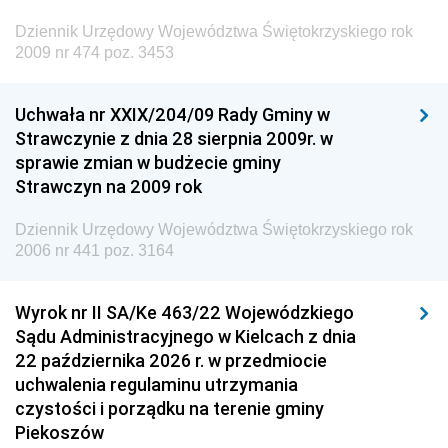
Dziennik Urzędowy Ministra Administracji i Cyfryzacji
Dziennik Urzędowy Województwa Świętokrzyskiego rok
Dziennik Urzędowy Ministra Edukacji
2009 nr 474 poz. 3453
Dziennik Urzędowy Ministra Nauki
Uchwała nr XXIX/204/09 Rady Gminy w
Dziennik Urzędowy Ministra Przemysłu
Strawczynie z dnia 28 sierpnia 2009r. w
Dziennik Urzędowy Ministra Finansów i Gospodarki
sprawie zmian w budżecie gminy
Strawczyn na 2009 rok
Dziennik Urzędowy Ministra do Spraw Unii
Europejskiej
Dziennik Urzędowy Województwa Świętokrzyskiego rok
Dziennik Urzędowy Agencji Wywiadu
2006 nr 441 poz. 3164
Wyrok nr II SA/Ke 463/22 Wojewódzkiego
Sądu Administracyjnego w Kielcach z dnia
22 października 2026 r. w przedmiocie
uchwalenia regulaminu utrzymania
czystości i porządku na terenie gminy
Piekoszów