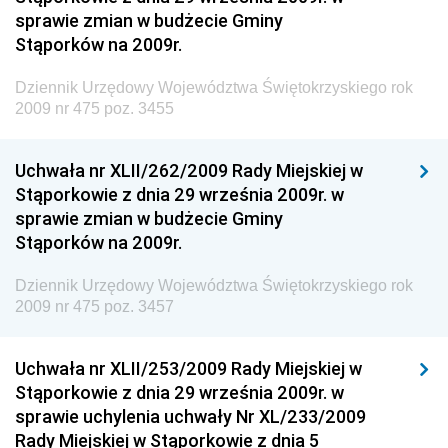
Narodowego i Sportu
sprawie zmian w budżecie Gminy
Stąporków na 2009r.
Dziennik Urzędowy Ministra Finansów, Funduszy i
Polityki Regionalnej
Dziennik Urzędowy Województwa Świętokrzyskiego rok
Dziennik Urzędowy Ministra Rozwoju, Pracy i
2009 nr 475 poz. 3455
Technologii
Dziennik Urzędowy Ministra Kultury, Dziedzictwa
Uchwała nr XLII/262/2009 Rady Miejskiej w
Narodowego i Sportu
Stąporkowie z dnia 29 września 2009r. w
sprawie zmian w budżecie Gminy
Dziennik Urzędowy Ministra Rodziny i Polityki
Stąporków na 2009r.
Społecznej
Dziennik Urzędowy Komendy Głównej Straży
Dziennik Urzędowy Województwa Świętokrzyskiego rok
Granicznej
2009 nr 475 poz. 3457
Dziennik Urzędowy Głównego Inspektoratu Transportu
Drogowego
Uchwała nr XLII/253/2009 Rady Miejskiej w
Stąporkowie z dnia 29 września 2009r. w
Dziennik Urzędowy Narodowego Banku Polskiego
sprawie uchylenia uchwały Nr XL/233/2009
Dziennik Urzędowy Komendy Głównej Policji
Rady Miejskiej w Stąporkowie z dnia 5