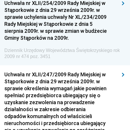
Uchwała nr XLII/254/2009 Rady Miejskiej w
Dziennik Urzędowy Ministra Rozwoju
Stąporkowie z dnia 29 września 2009r. w
Dziennik Urzędowy Ministra Infrastruktury i
sprawie uchylenia uchwały Nr XL/234/2009
Budownictwa
Rady Miejskiej w Stąporkowie z dnia 5
sierpnia 2009r. w sprawie zmian w budżecie
Dziennik Urzędowy Ministra Gospodarki Morskiej i
Gminy Stąporków na 2009r.
Żeglugi Śródlądowej
Dziennik Urzędowy Ministra Energii
Dziennik Urzędowy Województwa Świętokrzyskiego rok
2009 nr 474 poz. 3451
Dziennik Urzędowy Ministra Finansów
Dziennik Urzędowy Ministra Sprawiedliwości
Uchwała nr XLII/247/2009 Rady Miejskiej w
Dziennik Urzędowy Ministra Rozwoju i Finansów
Stąporkowie z dnia 29 września 2009r. w
Dziennik Urzędowy Wyższego Urzędu Górniczego
sprawie określenia wymagań jakie powinien
spełniać przedsiębiorca ubiegający się o
Dziennik Urzędowy Prezesa Urzędu Transportu
uzyskanie zezwolenia na prowadzenie
Kolejowego
działalności w zakresie odbierania
Dziennik Urzędowy Ministra Przedsiębiorczości i
odpadów komunalnych od właścicieli
Technologii
nieruchomości i przedsiębiorca ubiegający
Dziennik Urzędowy Ministra Inwestycji i Rozwoju