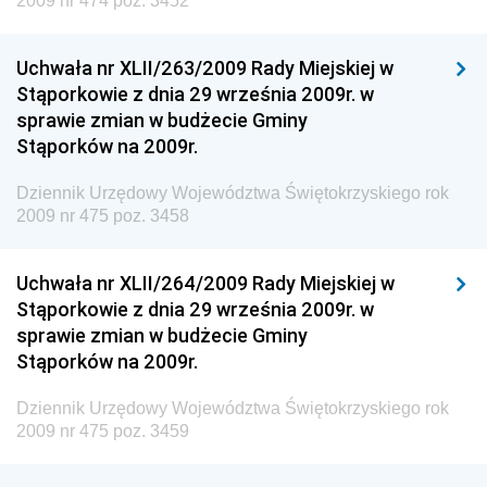
2009 nr 474 poz. 3452
Dziennik Urzędowy Generalnej Dyrekcji Ochrony
Środowiska
Uchwała nr XLII/263/2009 Rady Miejskiej w
Dziennik Urzędowy Ministerstwa Administracji,
Stąporkowie z dnia 29 września 2009r. w
Gospodarki Terenowej i Ochrony Środowiska
sprawie zmian w budżecie Gminy
Dziennik Urzędowy Ministerstwa Administracji i
Stąporków na 2009r.
Gospodarki Przestrzennej
Dziennik Urzędowy Województwa Świętokrzyskiego rok
Dziennik Urzędowy Unii Europejskiej, L
2009 nr 475 poz. 3458
Dziennik Urzędowy Ministerstwa Komunikacji
Dziennik Urzędowy Ministerstwa Przemysłu
Uchwała nr XLII/264/2009 Rady Miejskiej w
Chemicznego i Lekkiego
Stąporkowie z dnia 29 września 2009r. w
sprawie zmian w budżecie Gminy
Dziennik Urzędowy Ministerstwa Rolnictwa i
Stąporków na 2009r.
Gospodarki Żywnościowej
Dziennik Urzędowy Ministra Rodziny, Pracy i Polityki
Dziennik Urzędowy Województwa Świętokrzyskiego rok
Społecznej
2009 nr 475 poz. 3459
Dziennik Urzędowy Ministra Cyfryzacji