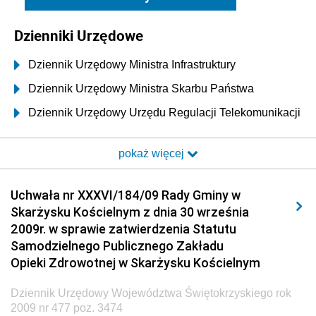
Dzienniki Urzędowe
Dziennik Urzędowy Ministra Infrastruktury
Dziennik Urzędowy Ministra Skarbu Państwa
Dziennik Urzędowy Urzędu Regulacji Telekomunikacji
i Poczty
pokaż więcej
Dziennik Urzędowy Ministra Transportu i Budownictwa
Dziennik Urzędowy Urzędu Komunikacji
Uchwała nr XXXVI/184/09 Rady Gminy w
Elektronicznej
Skarżysku Kościelnym z dnia 30 września
Dziennik Urzędowy Ministra Spraw Wewnętrznych i
2009r. w sprawie zatwierdzenia Statutu
Administracji
Samodzielnego Publicznego Zakładu
Dziennik Urzędowy Ministra Transportu
Opieki Zdrowotnej w Skarżysku Kościelnym
Dziennik Urzędowy Ministra Budownictwa
Dziennik Urzędowy Województwa Świętokrzyskiego rok
Dziennik Urzędowy Ministra Nauki i Szkolnictwa
2009 nr 477 poz. 3474