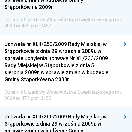
Dziennik Urzędowy Ministra Rodziny i Polityki
Stąporków na 2009r.
Społecznej
Dziennik Urzędowy Komendy Głównej Straży
Dziennik Urzędowy Województwa Świętokrzyskiego rok
Granicznej
2009 nr 475 poz. 3457
Dziennik Urzędowy Głównego Inspektoratu Transportu
Drogowego
Uchwała nr XLII/253/2009 Rady Miejskiej w
Stąporkowie z dnia 29 września 2009r. w
Dziennik Urzędowy Narodowego Banku Polskiego
sprawie uchylenia uchwały Nr XL/233/2009
Dziennik Urzędowy Komendy Głównej Policji
Rady Miejskiej w Stąporkowie z dnia 5
sierpnia 2009r. w sprawie zmian w budżecie
Dziennik Urzędowy Ministra Pracy i Polityki
Gminy Stąporków na 2009r.
Społecznej
Dziennik Urzędowy Ministra Transportu, Budownictwa
Dziennik Urzędowy Województwa Świętokrzyskiego rok
i Gospodarki Morskiej
2009 nr 474 poz. 3450
Dziennik Urzędowy Ministra Rozwoju i Technologii
Uchwała nr XLII/260/2009 Rady Miejskiej w
Dziennik Urzędowy Ministra Spraw Zagranicznych
Stąporkowie z dnia 29 września 2009r. w
Dziennik Urzędowy Centralnego Biura
sprawie zmian w budżecie Gminy