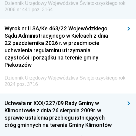
Dziennik Urzędowy Województwa Świętokrzyskiego rok
Dziennik Urzędowy Agencji Wywiadu
2006 nr 441 poz. 3164
Wyrok nr II SA/Ke 463/22 Wojewódzkiego
Sądu Administracyjnego w Kielcach z dnia
22 października 2026 r. w przedmiocie
uchwalenia regulaminu utrzymania
czystości i porządku na terenie gminy
Piekoszów
Dziennik Urzędowy Województwa Świętokrzyskiego rok
2024 poz. 3716
Uchwała nr XXX/227/09 Rady Gminy w
Klimontowie z dnia 26 sierpnia 2009r. w
sprawie ustalenia przebiegu istniejących
dróg gminnych na terenie Gminy Klimontów