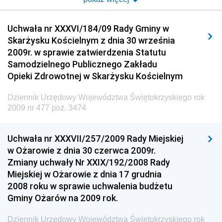
Dziennik Urzędowy Urzędu Komunikacji
Uchwała nr XXXVI/184/09 Rady Gminy w
Elektronicznej
Skarżysku Kościelnym z dnia 30 września
Dziennik Urzędowy Ministra Spraw Wewnętrznych i
2009r. w sprawie zatwierdzenia Statutu
Administracji
Samodzielnego Publicznego Zakładu
Dziennik Urzędowy Ministra Transportu
Opieki Zdrowotnej w Skarżysku Kościelnym
Dziennik Urzędowy Ministra Budownictwa
Dziennik Urzędowy Województwa Świętokrzyskiego rok
Dziennik Urzędowy Ministra Nauki i Szkolnictwa
2009 nr 477 poz. 3474
Wyższego
Dziennik Urzędowy Głównego Urzędu Miar
Uchwała nr XXXVII/257/2009 Rady Miejskiej
w Ożarowie z dnia 30 czerwca 2009r.
Dziennik Urzędowy Ministra Rolnictwa i Rozwoju Wsi
Zmiany uchwały Nr XXIX/192/2008 Rady
Dziennik Urzędowy Ministra Edukacji Narodowej i
Miejskiej w Ożarowie z dnia 17 grudnia
Sportu
2008 roku w sprawie uchwalenia budżetu
Gminy Ożarów na 2009 rok.
Dziennik Urzędowy Ministra Edukacji i Nauki
Dziennik Urzędowy Ministra Edukacji Narodowej
Dziennik Urzędowy Województwa Świętokrzyskiego rok