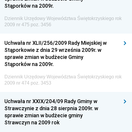
Antykorupcyjnego
Stąporków na 2009r.
Dziennik Urzędowy Agencji Bezpieczeństwa
Wewnętrznego
Dziennik Urzędowy Województwa Świętokrzyskiego rok
2009 nr 475 poz. 3456
Dziennik Urzędowy Urzędu Patentowego
Rzeczypospolitej Polskiej
Uchwała nr XLII/256/2009 Rady Miejskiej w
Dziennik Urzędowy Generalnej Dyrekcji Dróg
Stąporkowie z dnia 29 września 2009r. w
Krajowych i Autostrad
sprawie zmian w budżecie Gminy
Dziennik Urzędowy Ministra Środowiska
Stąporków na 2009r.
Dziennik Urzędowy Ministra Administracji i Cyfryzacji
Dziennik Urzędowy Województwa Świętokrzyskiego rok
Dziennik Urzędowy Ministra Edukacji
2009 nr 474 poz. 3453
Dziennik Urzędowy Ministra Nauki
Uchwała nr XXIX/204/09 Rady Gminy w
Dziennik Urzędowy Ministra Przemysłu
Strawczynie z dnia 28 sierpnia 2009r. w
Dziennik Urzędowy Ministra Finansów i Gospodarki
sprawie zmian w budżecie gminy
Strawczyn na 2009 rok
Dziennik Urzędowy Ministra do Spraw Unii
Europejskiej