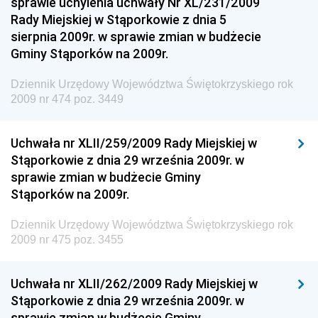
sprawie uchylenia uchwały Nr XL/231/2009
Regionalnej
Rady Miejskiej w Stąporkowie z dnia 5
sierpnia 2009r. w sprawie zmian w budżecie
Dziennik Urzędowy Ministra Aktywów Państwowych
Gminy Stąporków na 2009r.
Dziennik Urzędowy Ministra Zdrowia
Dziennik Urzędowy Województwa Świętokrzyskiego rok
Dziennik Urzędowy Ministra Środowiska i Głównego
2009 nr 474 poz. 3449
Inspektora Ochrony Środowiska
Dziennik Urzędowy Ministra Klimatu i Środowiska
Uchwała nr XLII/259/2009 Rady Miejskiej w
Dziennik Urzędowy Ministerstwa Kultury, Dziedzictwa
Stąporkowie z dnia 29 września 2009r. w
Narodowego i Sportu
sprawie zmian w budżecie Gminy
Stąporków na 2009r.
Dziennik Urzędowy Ministra Finansów, Funduszy i
Polityki Regionalnej
Dziennik Urzędowy Województwa Świętokrzyskiego rok
Dziennik Urzędowy Ministra Rozwoju, Pracy i
2009 nr 475 poz. 3455
Technologii
Dziennik Urzędowy Ministra Kultury, Dziedzictwa
Uchwała nr XLII/262/2009 Rady Miejskiej w
Narodowego i Sportu
Stąporkowie z dnia 29 września 2009r. w
sprawie zmian w budżecie Gminy