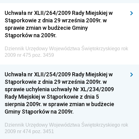
Dziennik Urzędowy Ministerstwa Przemysłu
Uchwała nr XLII/264/2009 Rady Miejskiej w
Chemicznego i Lekkiego
Stąporkowie z dnia 29 września 2009r. w
sprawie zmian w budżecie Gminy
Dziennik Urzędowy Ministerstwa Rolnictwa i
Stąporków na 2009r.
Gospodarki Żywnościowej
Dziennik Urzędowy Ministra Rodziny, Pracy i Polityki
Dziennik Urzędowy Województwa Świętokrzyskiego rok
Społecznej
2009 nr 475 poz. 3459
Dziennik Urzędowy Ministra Cyfryzacji
Uchwała nr XLII/254/2009 Rady Miejskiej w
Dziennik Urzędowy Ministra Rozwoju
Stąporkowie z dnia 29 września 2009r. w
Dziennik Urzędowy Ministra Infrastruktury i
sprawie uchylenia uchwały Nr XL/234/2009
Budownictwa
Rady Miejskiej w Stąporkowie z dnia 5
sierpnia 2009r. w sprawie zmian w budżecie
Dziennik Urzędowy Ministra Gospodarki Morskiej i
Gminy Stąporków na 2009r.
Żeglugi Śródlądowej
Dziennik Urzędowy Ministra Energii
Dziennik Urzędowy Województwa Świętokrzyskiego rok
2009 nr 474 poz. 3451
Dziennik Urzędowy Ministra Finansów