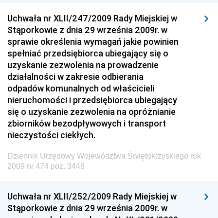
Dziennik Urzędowy Ministra Sprawiedliwości
Uchwała nr XLII/247/2009 Rady Miejskiej w
Dziennik Urzędowy Ministra Rozwoju i Finansów
Stąporkowie z dnia 29 września 2009r. w
Dziennik Urzędowy Wyższego Urzędu Górniczego
sprawie określenia wymagań jakie powinien
spełniać przedsiębiorca ubiegający się o
Dziennik Urzędowy Prezesa Urzędu Transportu
uzyskanie zezwolenia na prowadzenie
Kolejowego
działalności w zakresie odbierania
Dziennik Urzędowy Ministra Przedsiębiorczości i
odpadów komunalnych od właścicieli
Technologii
nieruchomości i przedsiębiorca ubiegający
się o uzyskanie zezwolenia na opróżnianie
Dziennik Urzędowy Ministra Inwestycji i Rozwoju
zbiorników bezodpływowych i transport
Dziennik Urzędowy Naczelnego Dyrektora Archiwów
nieczystości ciekłych.
Państwowych
Dziennik Urzędowy Województwa Świętokrzyskiego rok
Dziennik Urzędowy Ministra Finansów, Inwestycji i
2009 nr 474 poz. 3448
Rozwoju
Dziennik Urzędowy Ministra Klimatu
Uchwała nr XLII/252/2009 Rady Miejskiej w
Dziennik Urzędowy Ministra Sportu
Stąporkowie z dnia 29 września 2009r. w
Dziennik Urzędowy Ministra Funduszy i Polityki